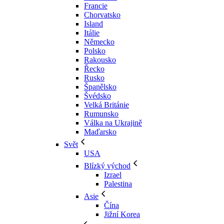
Francie
Chorvatsko
Island
Itálie
Německo
Polsko
Rakousko
Řecko
Rusko
Španělsko
Švédsko
Velká Británie
Rumunsko
Válka na Ukrajině
Maďarsko
Svět
USA
Blízký východ
Izrael
Palestina
Asie
Čína
Jižní Korea