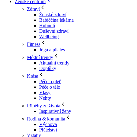
Ženské centrum
Zdraví
Ženské zdraví
Babiččina lékárna
Hubnutí
Duševní zdraví
Wellbeing
Fitness
Jóga a pilates
Módní trendy
Aktuální trendy
Doplňky
Krása
Péče o pleť
Péče o tělo
Vlasy
Nehty
Příběhy ze života
Inspirativní ženy
Rodina & komunita
Výchova
Přátelství
Vztahy