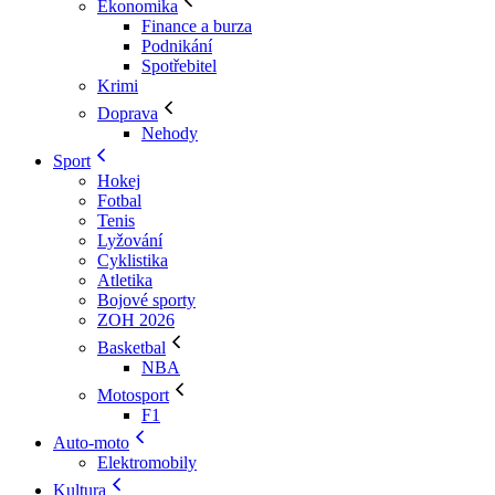
Ekonomika
Finance a burza
Podnikání
Spotřebitel
Krimi
Doprava
Nehody
Sport
Hokej
Fotbal
Tenis
Lyžování
Cyklistika
Atletika
Bojové sporty
ZOH 2026
Basketbal
NBA
Motosport
F1
Auto-moto
Elektromobily
Kultura