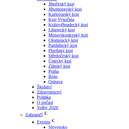
Jihočeský kraj
Jihomoravský kraj
Karlovarský kraj
Kraj Vysočina
Králověhradecký kraj
Liberecký kraj
Moravskoslezský kraj
Olomoucký kraj
Pardubický kraj
Plzeňský kraj
Středočeský kraj
Ústecký kraj
Zlínský kraj
Praha
Brno
Ostrava
Školství
Zdravotnictví
Politika
O počasí
Volby 2026
Zahraničí
Evropa
Slovensko