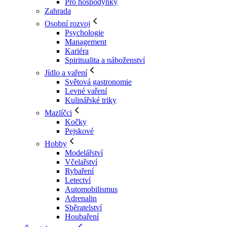
Pro hospodyňky
Zahrada
Osobní rozvoj
Psychologie
Management
Kariéra
Spiritualita a náboženství
Jídlo a vaření
Světová gastronomie
Levné vaření
Kulinářské triky
Mazlíčci
Kočky
Pejskové
Hobby
Modelářství
Včelařství
Rybaření
Letectví
Automobilismus
Adrenalin
Sběratelství
Houbaření