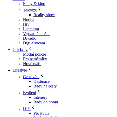
Filmy & kino
Televize
Reality show
Hudba
Hry
Literatura
Výtvarné umění
Divadlo
Digi a stream
Celebrity
Módní policie
Pro pamětníky
Nové tváře
Lifestyle
Cestování
Destinace
Rady na cesty
Bydlení
Interiery
Rady do domu
DIY
Pro kutily