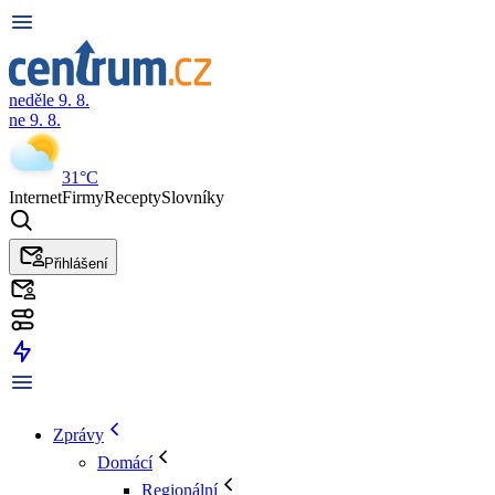
neděle 9. 8.
ne 9. 8.
31°C
Internet
Firmy
Recepty
Slovníky
Přihlášení
Zprávy
Domácí
Regionální