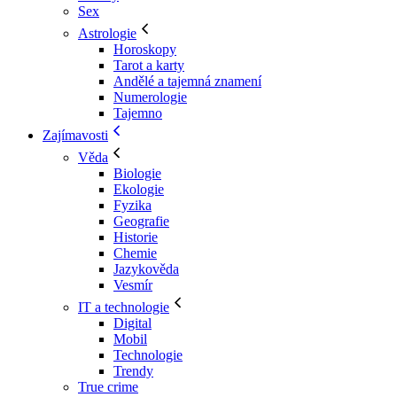
Sex
Astrologie
Horoskopy
Tarot a karty
Andělé a tajemná znamení
Numerologie
Tajemno
Zajímavosti
Věda
Biologie
Ekologie
Fyzika
Geografie
Historie
Chemie
Jazykověda
Vesmír
IT a technologie
Digital
Mobil
Technologie
Trendy
True crime