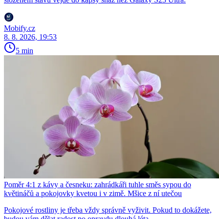
Mobify.cz
8. 8. 2026, 19:53
5 min
Poměr 4:1 z kávy a česneku: zahrádkáři tuhle směs sypou do
květináčů a pokojovky kvetou i v zimě. Mšice z ní utečou
Pokojové rostliny je třeba vždy správně vyživit. Pokud to dokážete,
budou vám dělat radost po opravdu dlouhá léta.