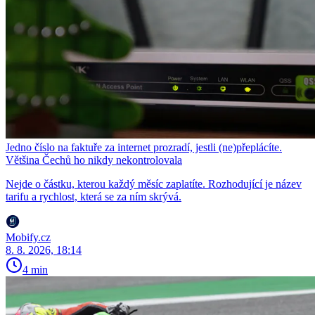
Jedno číslo na faktuře za internet prozradí, jestli (ne)přeplácíte.
Většina Čechů ho nikdy nekontrolovala
Nejde o částku, kterou každý měsíc zaplatíte. Rozhodující je název
tarifu a rychlost, která se za ním skrývá.
Mobify.cz
8. 8. 2026, 18:14
4 min