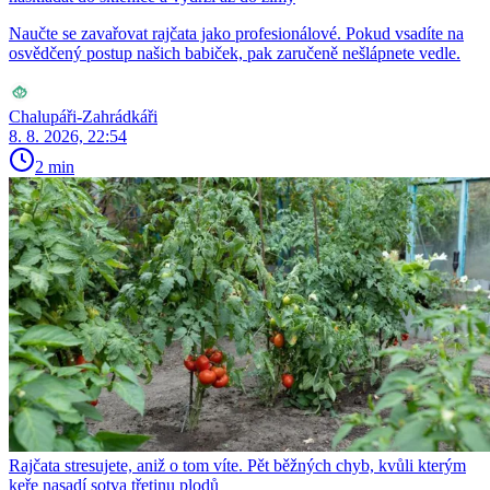
Naučte se zavařovat rajčata jako profesionálové. Pokud vsadíte na
osvědčený postup našich babiček, pak zaručeně nešlápnete vedle.
Chalupáři-Zahrádkáři
8. 8. 2026, 22:54
2 min
Rajčata stresujete, aniž o tom víte. Pět běžných chyb, kvůli kterým
keře nasadí sotva třetinu plodů