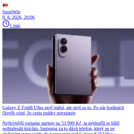
SportWin
8. 8. 2026, 20:06
1 min
Galaxy Z Fold8 Ultra stojí jmění, ale stojí za to. Po pár hodinách
člověk zjistí, že cesta zpátky neexistuje
Nejlevnější varianta startuje na 53 999 Kč, ta nejdražší se blíží
sedmdesáti tisícům. Samsung za to dává telefon, který se ve
složeném stavu vejde do kapsy snáz než Galaxy S23 Ultra.