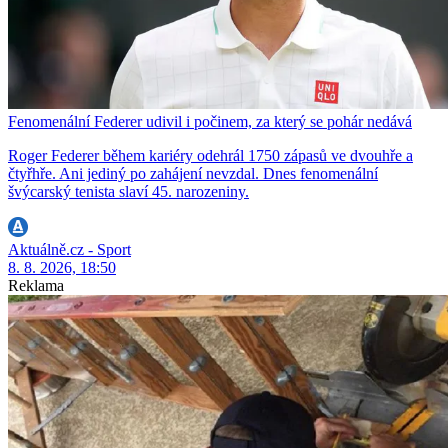
Fenomenální Federer udivil i počinem, za který se pohár nedává
Roger Federer během kariéry odehrál 1750 zápasů ve dvouhře a
čtyřhře. Ani jediný po zahájení nevzdal. Dnes fenomenální
švýcarský tenista slaví 45. narozeniny.
Aktuálně.cz - Sport
8. 8. 2026, 18:50
Reklama