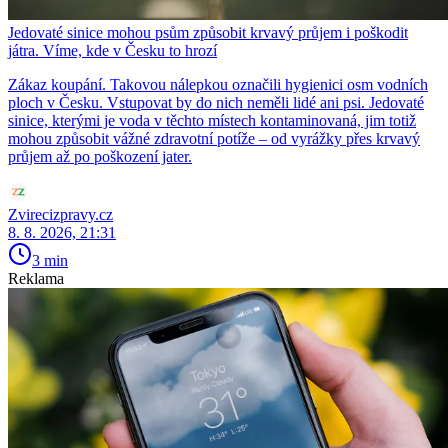
Jedovaté sinice mohou psům způsobit krvavý průjem i poškodit
játra. Víme, kde v Česku to hrozí
Zákaz koupání. Takovou nálepkou označili hygienici osm vodních
ploch v Česku. Vstupovat by do nich neměli lidé ani psi. Jedovaté
sinice, kterými je voda v těchto místech kontaminovaná, jim totiž
mohou způsobit vážné zdravotní potíže – od vyrážky přes krvavý
průjem až po poškození jater.
Zvirecizpravy.cz
8. 8. 2026, 21:31
3 min
Reklama