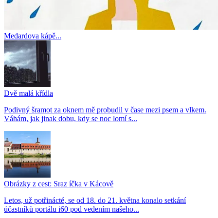
Medardova kápě...
Dvě malá křídla
Podivný šramot za oknem mě probudil v čase mezi psem a vlkem.
Váhám, jak jinak dobu, kdy se noc lomí s...
Obrázky z cest: Sraz íčka v Kácově
Letos, už potřinácté, se od 18. do 21. května konalo setkání
účastníků portálu i60 pod vedením našeho...