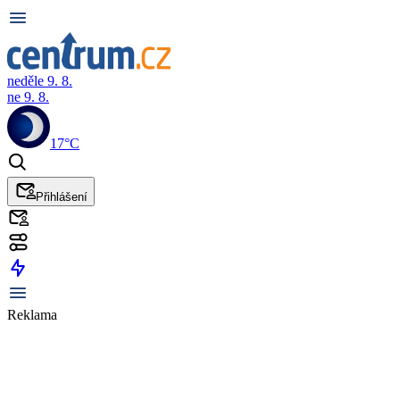
neděle 9. 8.
ne 9. 8.
17°C
Přihlášení
Reklama