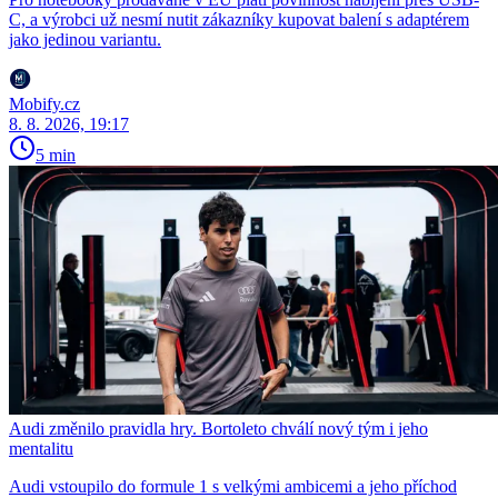
C, a výrobci už nesmí nutit zákazníky kupovat balení s adaptérem
jako jedinou variantu.
Mobify.cz
8. 8. 2026, 19:17
5 min
Audi změnilo pravidla hry. Bortoleto chválí nový tým i jeho
mentalitu
Audi vstoupilo do formule 1 s velkými ambicemi a jeho příchod