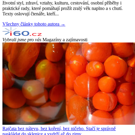
životní styl, zdraví, vztahy, kulturu, cestování, osobní příběhy i
praktické rady, které pomáhají prožít zralý věk naplno a s chutí.
Texty oslovují čtenáře, kteří...
Všechny články tohoto autora →
Vybrali jsme pro vás
Magazíny a zajímavosti
Rajčata bez nálevu, bez koření, bez ničeho. Stačí je správně
naskládat do sklenice a vydrží až do zimy