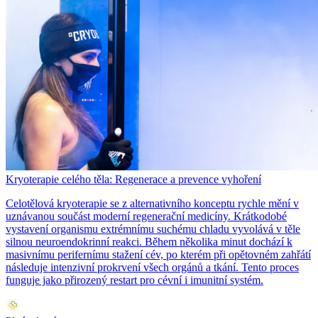
Kryoterapie celého těla: Regenerace a prevence vyhoření
Celotělová kryoterapie se z alternativního konceptu rychle mění v
uznávanou součást moderní regenerační medicíny. Krátkodobé
vystavení organismu extrémnímu suchému chladu vyvolává v těle
silnou neuroendokrinní reakci. Během několika minut dochází k
masivnímu perifernímu stažení cév, po kterém při opětovném zahřátí
následuje intenzivní prokrvení všech orgánů a tkání. Tento proces
funguje jako přirozený restart pro cévní i imunitní systém.