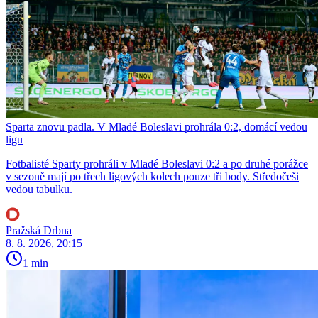
Sparta znovu padla. V Mladé Boleslavi prohrála 0:2, domácí vedou
ligu
Fotbalisté Sparty prohráli v Mladé Boleslavi 0:2 a po druhé porážce
v sezoně mají po třech ligových kolech pouze tři body. Středočeši
vedou tabulku.
Pražská Drbna
8. 8. 2026, 20:15
1 min