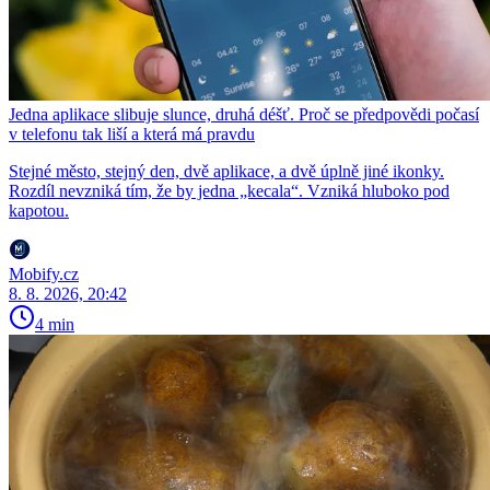
Jedna aplikace slibuje slunce, druhá déšť. Proč se předpovědi počasí
v telefonu tak liší a která má pravdu
Stejné město, stejný den, dvě aplikace, a dvě úplně jiné ikonky.
Rozdíl nevzniká tím, že by jedna „kecala“. Vzniká hluboko pod
kapotou.
Mobify.cz
8. 8. 2026, 20:42
4 min