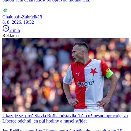
Chalupáři-Zahrádkáři
8. 8. 2026, 19:32
2 min
Reklama
Ukazuje se, proč Slavia Bořila odstavila. Tělo už nespolupracuje, za
Liberec odehrál jen půl hodiny a musel střídat
Jan Bořil nastoupil za Liberec poprvé v základní sestavě, a po 35