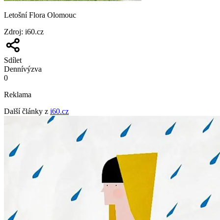
Letošní Flora Olomouc
Zdroj
:
i60.cz
Sdílet
Denní
výzva
0
Reklama
Další články z
i60.cz