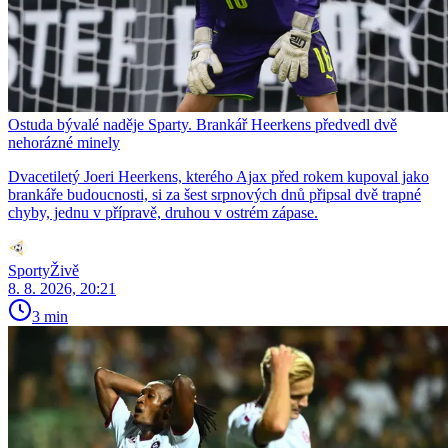
Ostuda bývalé naděje Sparty. Brankář Heerkens předvedl dvě
nehorázné minely
Dvacetiletý Joeri Heerkens, kterého Ajax před rokem kupoval jako
brankáře budoucnosti, si za šest srpnových dnů připsal dvě trapné
chyby, jednu v přípravě, druhou v ostrém zápase.
SportyŽivě
8. 8. 2026, 20:21
3 min