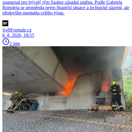
znamenal pro bývalý tým Sauber zásadní změnu. Podle Gabriela
Bortoleta se proměnila nejen finanční situace a technické zázemí, ale
především mentalita celého týmu.
SvětFormule.cz
8. 8. 2026, 18:55
2 min