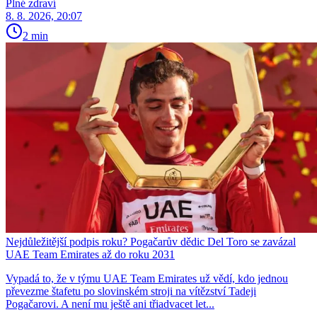
Plné zdraví
8. 8. 2026, 20:07
2 min
Nejdůležitější podpis roku? Pogačarův dědic Del Toro se zavázal
UAE Team Emirates až do roku 2031
Vypadá to, že v týmu UAE Team Emirates už vědí, kdo jednou
převezme štafetu po slovinském stroji na vítězství Tadeji
Pogačarovi. A není mu ještě ani třiadvacet let...