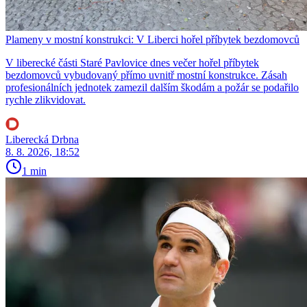
Plameny v mostní konstrukci: V Liberci hořel příbytek bezdomovců
V liberecké části Staré Pavlovice dnes večer hořel příbytek
bezdomovců vybudovaný přímo uvnitř mostní konstrukce. Zásah
profesionálních jednotek zamezil dalším škodám a požár se podařilo
rychle zlikvidovat.
Liberecká Drbna
8. 8. 2026, 18:52
1 min