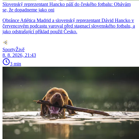
Slovenský reprezentant Hancko pálí do českého fotbalu: Obávám
se, že dopadneme jako oni
Obránce Atlética Madrid a slovenský reprezentant Dávid Hancko v
červencovém podcastu varoval před stagnací slovenského fotbalu, a
jako odstrašující příklad použil Česko.
SportyŽivě
8. 8. 2026, 21:43
3 min