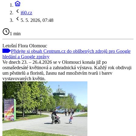
i60.cz
5. 5. 2026, 07:48
1 min
Letošní Flora Olomouc
Přidejte si obsah Centrum.cz do oblíbených zdrojů pro Google
hledání a Google zprávy
Ve dnech 23. – 26.4.2026 se v Olomouci konala již po
osmašedesáté květinová a zahradnická výstava. Každý rok obdivuji
um pěstitelů a floristů, žasnu nad množstvím tvarů i barev
vystavovaných květin.