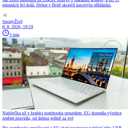
minutách šel dolů. Debut v Brně skončil nuceným střídáním.
SportyŽivě
8. 8. 2026, 19:19
3 min
Nabíječku už v krabici notebooku nenajdete. EU donutila výrobce
změnit pravidla, od dubna jedině za své
Pro notebooky prodávané v EU platí povinnost nabíjení přes USB-