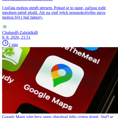
I rajčata mohou utrpět stresem. Pokud se to stane, začnou rodit
mnohem méně plodů. Ale na vině jejich neuspokojivého stavu
mohou být i jiné faktory.
Chalupáři-Zahrádkáři
8. 8. 2026, 21:51
2 min
Google Mapy vám brzy samy objednají jídlo cestou domů. Stačí se