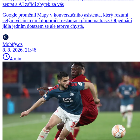
zeptat a AI zařídí zbytek za vás
Google proměnil Mapy v konverzačního asistenta, který rozumí
celým větám a umí doporučit restauraci přímo na trase. Objednání
jídla jedním dotazem se ale teprve chystá.
Mobify.cz
8. 8. 2026, 21:46
4 min