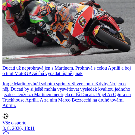
Ducati už neprohrává jen s Martínem. Prohrává s celou Aprilií a boj
o titul MotoGP začíná vypadat úplně jinak
Jorge Martín vyhrál sobotní sprint v Silverstonu. Kdyby šlo jen o
něj, Ducati by si ještě mohla vysvětlovat výsledek kvalitou jednoho
jezdce. Jenže za Martínem nepřijela další Ducati. Přijel Ai Ogura na
Trackhouse Aprilii. A za ním Marco Bezzecchi na druhé tovární
Aprilii.
Vše o sportu
8. 8. 2026, 18:11