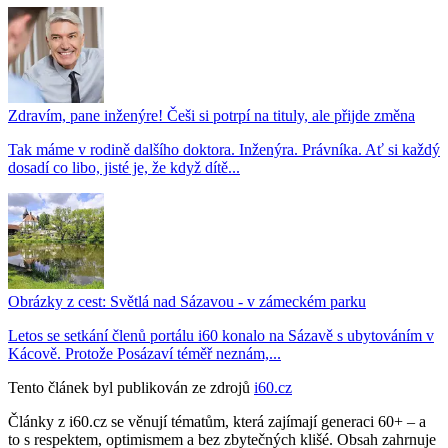
Zdravím, pane inženýre! Češi si potrpí na tituly, ale přijde změna
Tak máme v rodině dalšího doktora. Inženýra. Právníka. Ať si každý
dosadí co libo, jisté je, že když dítě...
Obrázky z cest: Světlá nad Sázavou - v zámeckém parku
Letos se setkání členů portálu i60 konalo na Sázavě s ubytováním v
Kácově. Protože Posázaví téměř neznám,...
Tento článek byl publikován ze zdrojů
i60.cz
Články z i60.cz se věnují tématům, která zajímají generaci 60+ – a
to s respektem, optimismem a bez zbytečných klišé. Obsah zahrnuje