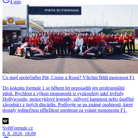
4 min
Co mají společného Pitt, Cruise a Rossi? Všichni řídili monopost F1
Do kokpitu formule 1 se během let neposadili jen profesionální
piloti. Rychlost a výkon monopostů si vyzkoušely také hvězdy
Hollywoodu, motocyklové legendy, rallyoví šampioni nebo úspěšní
závodníci z jiných disciplín. Podívejte se na známé osobnosti, které
dostaly jedinečnou příležitost usednout za volant monopostu F1.
SvětFormule.cz
8. 8. 2026, 18:09