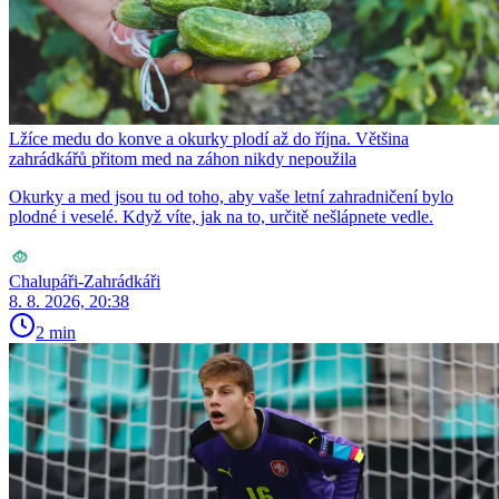
Lžíce medu do konve a okurky plodí až do října. Většina
zahrádkářů přitom med na záhon nikdy nepoužila
Okurky a med jsou tu od toho, aby vaše letní zahradničení bylo
plodné i veselé. Když víte, jak na to, určitě nešlápnete vedle.
Chalupáři-Zahrádkáři
8. 8. 2026, 20:38
2 min