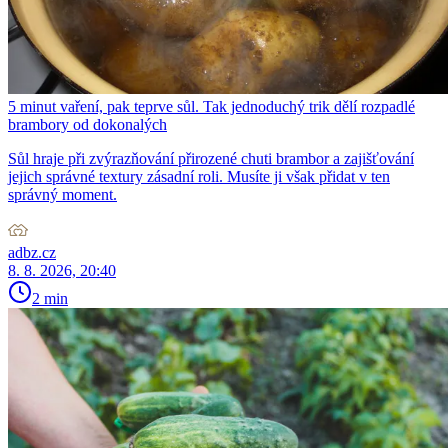
5 minut vaření, pak teprve sůl. Tak jednoduchý trik dělí rozpadlé
brambory od dokonalých
Sůl hraje při zvýrazňování přirozené chuti brambor a zajišťování
jejich správné textury zásadní roli. Musíte ji však přidat v ten
správný moment.
adbz.cz
8. 8. 2026, 20:40
2 min