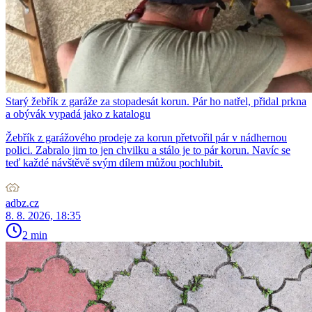
Starý žebřík z garáže za stopadesát korun. Pár ho natřel, přidal prkna
a obývák vypadá jako z katalogu
Žebřík z garážového prodeje za korun přetvořil pár v nádhernou
polici. Zabralo jim to jen chvilku a stálo je to pár korun. Navíc se
teď každé návštěvě svým dílem můžou pochlubit.
adbz.cz
8. 8. 2026, 18:35
2 min