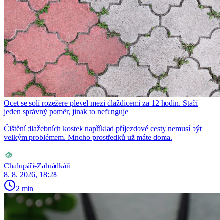
Ocet se solí rozežere plevel mezi dlaždicemi za 12 hodin. Stačí
jeden správný poměr, jinak to nefunguje
Čištění dlažebních kostek například příjezdové cesty nemusí být
velkým problémem. Mnoho prostředků už máte doma.
Chalupáři-Zahrádkáři
8. 8. 2026, 18:28
2 min