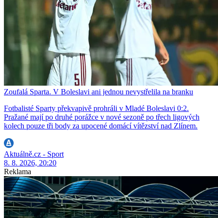
Zoufalá Sparta. V Boleslavi ani jednou nevystřelila na branku
Fotbalisté Sparty překvapivě prohráli v Mladé Boleslavi 0:2.
Pražané mají po druhé porážce v nové sezoně po třech ligových
kolech pouze tři body za upocené domácí vítězství nad Zlínem.
Aktuálně.cz - Sport
8. 8. 2026, 20:20
Reklama