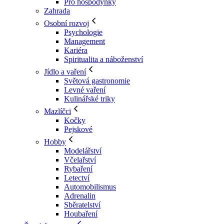
Pro hospodyňky
Zahrada
Osobní rozvoj
Psychologie
Management
Kariéra
Spiritualita a náboženství
Jídlo a vaření
Světová gastronomie
Levné vaření
Kulinářské triky
Mazlíčci
Kočky
Pejskové
Hobby
Modelářství
Včelařství
Rybaření
Letectví
Automobilismus
Adrenalin
Sběratelství
Houbaření