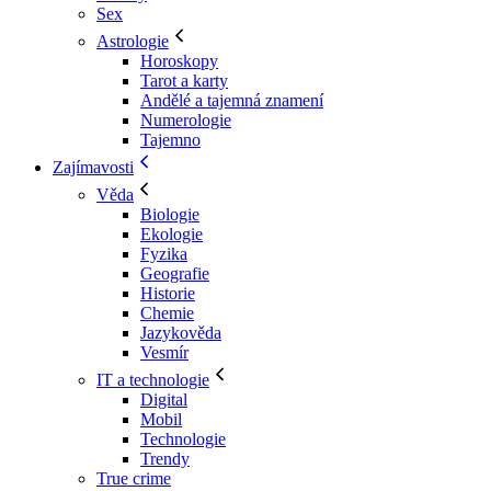
Sex
Astrologie
Horoskopy
Tarot a karty
Andělé a tajemná znamení
Numerologie
Tajemno
Zajímavosti
Věda
Biologie
Ekologie
Fyzika
Geografie
Historie
Chemie
Jazykověda
Vesmír
IT a technologie
Digital
Mobil
Technologie
Trendy
True crime