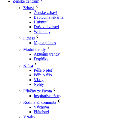
Ženské centrum
Zdraví
Ženské zdraví
Babiččina lékárna
Hubnutí
Duševní zdraví
Wellbeing
Fitness
Jóga a pilates
Módní trendy
Aktuální trendy
Doplňky
Krása
Péče o pleť
Péče o tělo
Vlasy
Nehty
Příběhy ze života
Inspirativní ženy
Rodina & komunita
Výchova
Přátelství
Vztahy