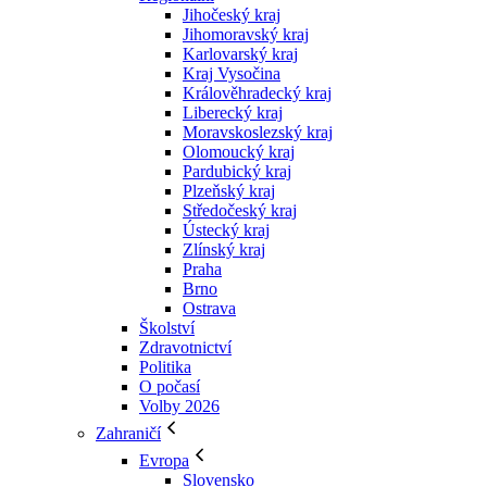
Jihočeský kraj
Jihomoravský kraj
Karlovarský kraj
Kraj Vysočina
Králověhradecký kraj
Liberecký kraj
Moravskoslezský kraj
Olomoucký kraj
Pardubický kraj
Plzeňský kraj
Středočeský kraj
Ústecký kraj
Zlínský kraj
Praha
Brno
Ostrava
Školství
Zdravotnictví
Politika
O počasí
Volby 2026
Zahraničí
Evropa
Slovensko