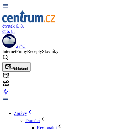
čtvrtek 6. 8.
čt 6. 8.
27°C
Internet
Firmy
Recepty
Slovníky
Přihlášení
Zprávy
Domácí
Regionální