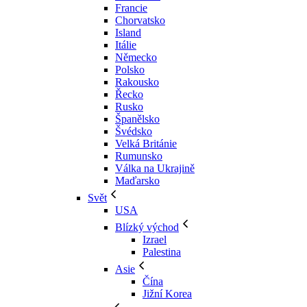
Francie
Chorvatsko
Island
Itálie
Německo
Polsko
Rakousko
Řecko
Rusko
Španělsko
Švédsko
Velká Británie
Rumunsko
Válka na Ukrajině
Maďarsko
Svět
USA
Blízký východ
Izrael
Palestina
Asie
Čína
Jižní Korea