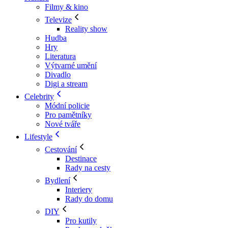
Filmy & kino
Televize
Reality show
Hudba
Hry
Literatura
Výtvarné umění
Divadlo
Digi a stream
Celebrity
Módní policie
Pro pamětníky
Nové tváře
Lifestyle
Cestování
Destinace
Rady na cesty
Bydlení
Interiery
Rady do domu
DIY
Pro kutily