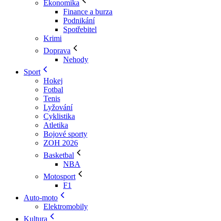
Ekonomika
Finance a burza
Podnikání
Spotřebitel
Krimi
Doprava
Nehody
Sport
Hokej
Fotbal
Tenis
Lyžování
Cyklistika
Atletika
Bojové sporty
ZOH 2026
Basketbal
NBA
Motosport
F1
Auto-moto
Elektromobily
Kultura