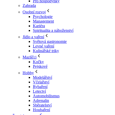
Pro hospodyňky
Zahrada
Osobní rozvoj
Psychologie
Management
Kariéra
Spiritualita a náboženství
Jídlo a vaření
Světová gastronomie
Levné vaření
Kulinářské triky
Mazlíčci
Kočky
Pejskové
Hobby
Modelářství
Včelařství
Rybaření
Letectví
Automobilismus
Adrenalin
Sběratelství
Houbaření