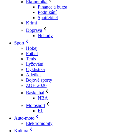
Ekonomika
Finance a burza
Podnikání
Spotřebitel
Krimi
Doprava
Nehody
Sport
Hokej
Fotbal
Tenis
Lyžování
Cyklistika
Atletika
Bojové sporty
ZOH 2026
Basketbal
NBA
Motosport
F1
Auto-moto
Elektromobily
Kultura