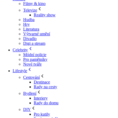
Filmy & kino
Televize
Reality show
Hudba
Hry
Literatura
Výtvarné umění
Divadlo
Digi a stream
Celebrity
Módní policie
Pro pamětníky
Nové tváře
Lifestyle
Cestování
Destinace
Rady na cesty
Bydlení
Interiery
Rady do domu
DIY
Pro kutily