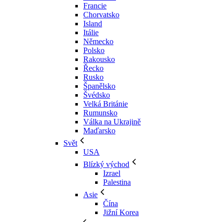
Francie
Chorvatsko
Island
Itálie
Německo
Polsko
Rakousko
Řecko
Rusko
Španělsko
Švédsko
Velká Británie
Rumunsko
Válka na Ukrajině
Maďarsko
Svět
USA
Blízký východ
Izrael
Palestina
Asie
Čína
Jižní Korea