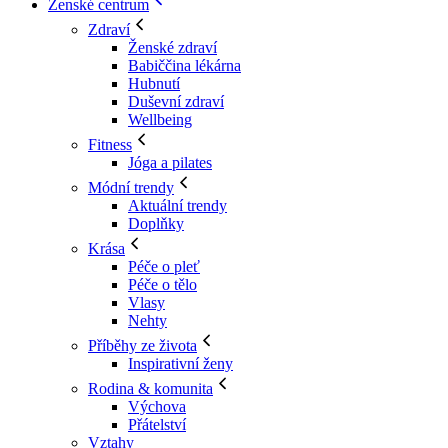
Ženské centrum
Zdraví
Ženské zdraví
Babiččina lékárna
Hubnutí
Duševní zdraví
Wellbeing
Fitness
Jóga a pilates
Módní trendy
Aktuální trendy
Doplňky
Krása
Péče o pleť
Péče o tělo
Vlasy
Nehty
Příběhy ze života
Inspirativní ženy
Rodina & komunita
Výchova
Přátelství
Vztahy