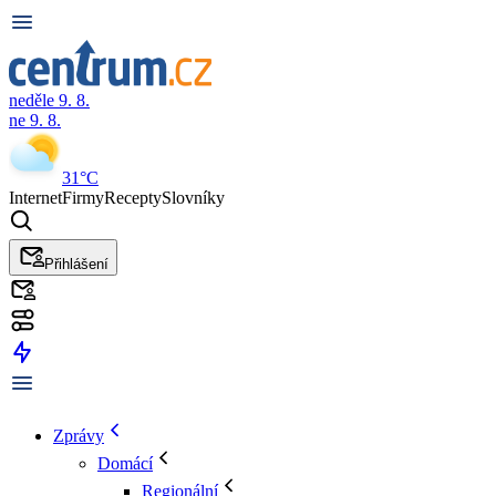
neděle 9. 8.
ne 9. 8.
31°C
Internet
Firmy
Recepty
Slovníky
Přihlášení
Zprávy
Domácí
Regionální