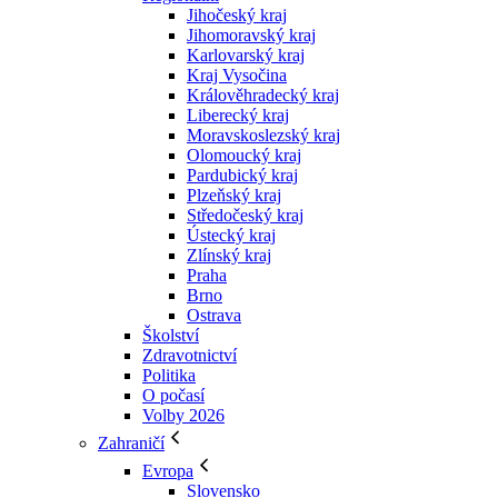
Jihočeský kraj
Jihomoravský kraj
Karlovarský kraj
Kraj Vysočina
Králověhradecký kraj
Liberecký kraj
Moravskoslezský kraj
Olomoucký kraj
Pardubický kraj
Plzeňský kraj
Středočeský kraj
Ústecký kraj
Zlínský kraj
Praha
Brno
Ostrava
Školství
Zdravotnictví
Politika
O počasí
Volby 2026
Zahraničí
Evropa
Slovensko