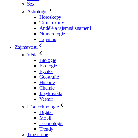
Sex
Astrologie
Horoskopy
Tarot a karty
Andělé a tajemná znamení
Numerologie
Tajemno
Zajímavosti
Věda
Biologie
Ekologie
Fyzika
Geografie
Historie
Chemie
Jazykověda
Vesmír
IT a technologie
Digital
Mobil
Technologie
Trendy
True crime