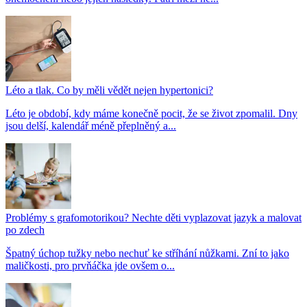
Léto a tlak. Co by měli vědět nejen hypertonici?
Léto je období, kdy máme konečně pocit, že se život zpomalil. Dny
jsou delší, kalendář méně přeplněný a...
Problémy s grafomotorikou? Nechte děti vyplazovat jazyk a malovat
po zdech
Špatný úchop tužky nebo nechuť ke stříhání nůžkami. Zní to jako
maličkosti, pro prvňáčka jde ovšem o...