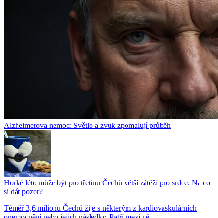
Alzheimerova nemoc: Světlo a zvuk zpomalují průběh
Horké léto může být pro třetinu Čechů větší zátěží pro srdce. Na co
si dát pozor?
Téměř 3,6 milionu Čechů žije s některým z kardiovaskulárních
onemocnění nebo jejich následky. Patří mezi ně...