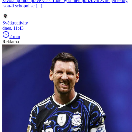
zavolal pomoc právě včas. Lidé by si měli pořizovat zvíře jen tehdy,
jsou-li schopni se [...]...
Světkreativity
dnes, 11:43
2 min
Reklama