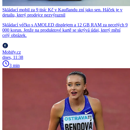
Skládací mobil za 9 tisíc Kč v Kauflandu zní jako sen. Háček je v
detailu, který prodejce nezvýraznil
Skládací véčko s AMOLED displejem a 12 GB RAM za necelých 9
000 korun. Jenže na produktové kartě se skrývá údaj, který mění
celý obrázek.
Mobify.cz
dnes, 11:38
3 min