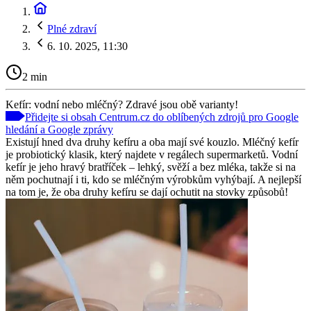
Plné zdraví
6. 10. 2025, 11:30
2 min
Kefír: vodní nebo mléčný? Zdravé jsou obě varianty!
Přidejte si obsah Centrum.cz do oblíbených zdrojů pro Google
hledání a Google zprávy
Existují hned dva druhy kefíru a oba mají své kouzlo. Mléčný kefír
je probiotický klasik, který najdete v regálech supermarketů. Vodní
kefír je jeho hravý bratříček – lehký, svěží a bez mléka, takže si na
něm pochutnají i ti, kdo se mléčným výrobkům vyhýbají. A nejlepší
na tom je, že oba druhy kefíru se dají ochutit na stovky způsobů!