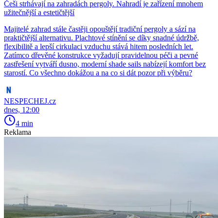
Češi strhávají na zahradách pergoly. Nahradí je zařízení mnohem
užitečnější a estetičtější
Majitelé zahrad stále častěji opouštějí tradiční pergoly a sází na
praktičtější alternativu. Plachtové stínění se díky snadné údržbě,
flexibilitě a lepší cirkulaci vzduchu stává hitem posledních let.
Zatímco dřevěné konstrukce vyžadují pravidelnou péči a pevné
zastřešení vytváří dusno, moderní shade sails nabízejí komfort bez
starostí. Co všechno dokážou a na co si dát pozor při výběru?
NESPECHEJ.cz
dnes, 12:00
4 min
Reklama