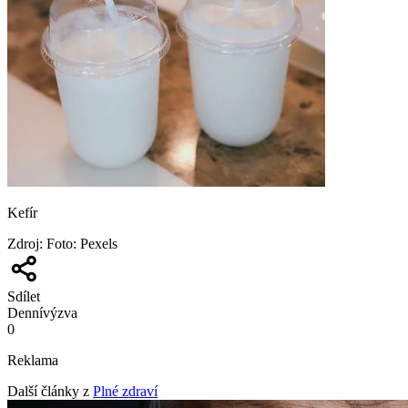
Kefír
Zdroj
:
Foto: Pexels
Sdílet
Denní
výzva
0
Reklama
Další články z
Plné zdraví