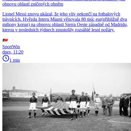
obnovu oblastí zničených ohněm
Lionel Messi znovu ukázal, že jeho vliv nekončí na fotbalových
trávnících. Hvězda Interu Miami věnovala 80 tisíc eur(přibližně dva
miliony korun) na obnovu oblasti Sierra Oeste západně od Madridu,
kterou v posledních týdnech zpustošily rozsáhlé lesní požáry.
SportWin
dnes, 11:20
1 min