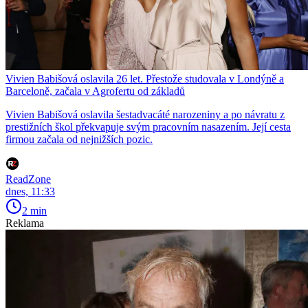
Vivien Babišová oslavila 26 let. Přestože studovala v Londýně a
Barceloně, začala v Agrofertu od základů
Vivien Babišová oslavila šestadvacáté narozeniny a po návratu z
prestižních škol překvapuje svým pracovním nasazením. Její cesta
firmou začala od nejnižších pozic.
ReadZone
dnes, 11:33
2 min
Reklama