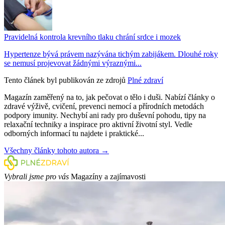
Pravidelná kontrola krevního tlaku chrání srdce i mozek
Hypertenze bývá právem nazývána tichým zabijákem. Dlouhé roky
se nemusí projevovat žádnými výraznými...
Tento článek byl publikován ze zdrojů
Plné zdraví
Magazín zaměřený na to, jak pečovat o tělo i duši. Nabízí články o
zdravé výživě, cvičení, prevenci nemocí a přírodních metodách
podpory imunity. Nechybí ani rady pro duševní pohodu, tipy na
relaxační techniky a inspirace pro aktivní životní styl. Vedle
odborných informací tu najdete i praktické...
Všechny články tohoto autora →
Vybrali jsme pro vás
Magazíny a zajímavosti