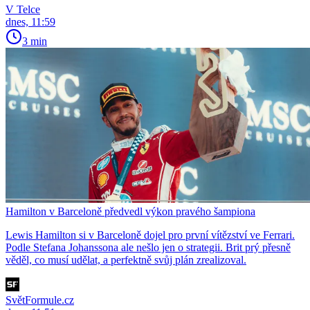
V Telce
dnes, 11:59
3 min
Hamilton v Barceloně předvedl výkon pravého šampiona
Lewis Hamilton si v Barceloně dojel pro první vítězství ve Ferrari.
Podle Stefana Johanssona ale nešlo jen o strategii. Brit prý přesně
věděl, co musí udělat, a perfektně svůj plán zrealizoval.
SvětFormule.cz