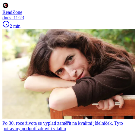
ReadZone
dnes, 11:23
2 min
Po 30. roce života se vyplatí zaměřit na kvalitní jídelníček. Tyto
potraviny podpoří zdraví i vitalitu