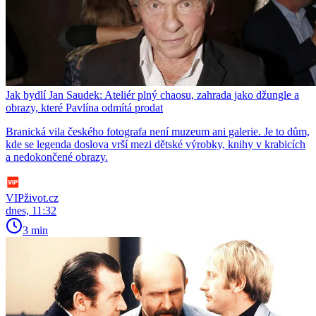
Jak bydlí Jan Saudek: Ateliér plný chaosu, zahrada jako džungle a
obrazy, které Pavlína odmítá prodat
Branická vila českého fotografa není muzeum ani galerie. Je to dům,
kde se legenda doslova vrší mezi dětské výrobky, knihy v krabicích
a nedokončené obrazy.
VIPživot.cz
dnes, 11:32
3 min