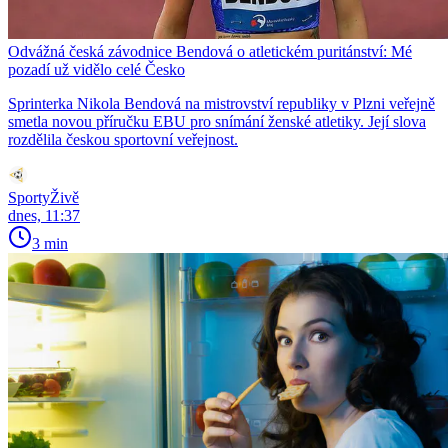
Odvážná česká závodnice Bendová o atletickém puritánství: Mé
pozadí už vidělo celé Česko
Sprinterka Nikola Bendová na mistrovství republiky v Plzni veřejně
smetla novou příručku EBU pro snímání ženské atletiky. Její slova
rozdělila českou sportovní veřejnost.
SportyŽivě
dnes, 11:37
3 min