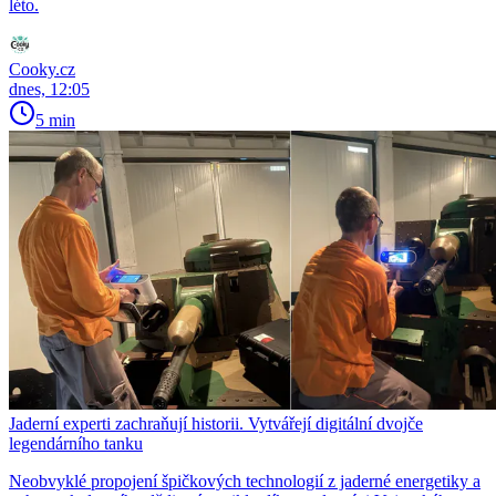
léto.
Cooky.cz
dnes, 12:05
5 min
Jaderní experti zachraňují historii. Vytvářejí digitální dvojče
legendárního tanku
Neobvyklé propojení špičkových technologií z jaderné energetiky a