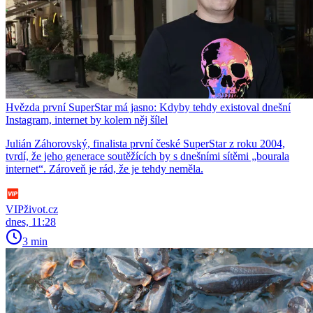
Hvězda první SuperStar má jasno: Kdyby tehdy existoval dnešní
Instagram, internet by kolem něj šílel
Julián Záhorovský, finalista první české SuperStar z roku 2004,
tvrdí, že jeho generace soutěžících by s dnešními sítěmi „bourala
internet“. Zároveň je rád, že je tehdy neměla.
VIPživot.cz
dnes, 11:28
3 min