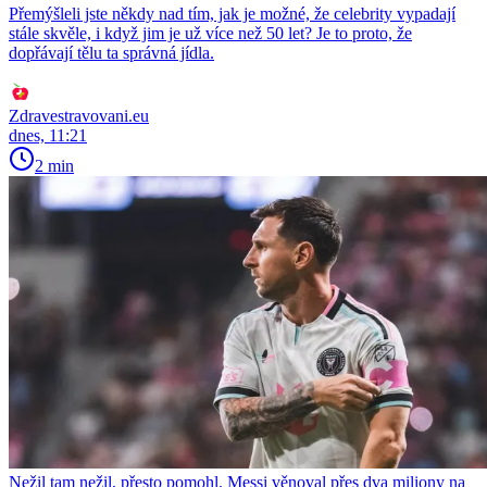
Přemýšleli jste někdy nad tím, jak je možné, že celebrity vypadají
stále skvěle, i když jim je už více než 50 let? Je to proto, že
dopřávají tělu ta správná jídla.
Zdravestravovani.eu
dnes, 11:21
2 min
Nežil tam nežil, přesto pomohl. Messi věnoval přes dva miliony na