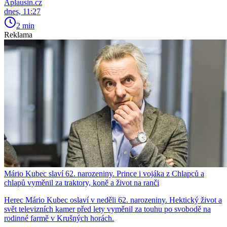
Aplausin.cz
dnes, 11:27
2 min
Reklama
Mário Kubec slaví 62. narozeniny. Prince i vojáka z Chlapců a
chlapů vyměnil za traktory, koně a život na ranči
Herec Mário Kubec oslaví v neděli 62. narozeniny. Hektický život a
svět televizních kamer před lety vyměnil za touhu po svobodě na
rodinné farmě v Krušných horách.