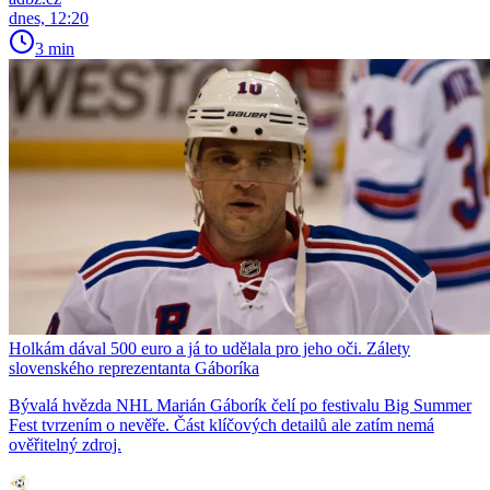
dnes, 12:20
3 min
Holkám dával 500 euro a já to udělala pro jeho oči. Zálety
slovenského reprezentanta Gáboríka
Bývalá hvězda NHL Marián Gáborík čelí po festivalu Big Summer
Fest tvrzením o nevěře. Část klíčových detailů ale zatím nemá
ověřitelný zdroj.