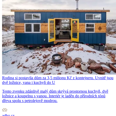
Rodina si postavila dům za 3,5 milionu Kč z kontejneru. Uvnitř jsou
dvě ložnice, vana i kuchyň do U
Tento zvenku zdánlivě malý dům skrývá prostornou kuchyň, dvě
ložnice a koupelnu s vanou. Interiér je laděn do přírodních tónů
dřeva spolu s petrolejově modrou.
adbz.cz