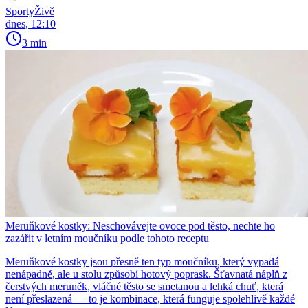
SportyŽivě
dnes, 12:10
3 min
Meruňkové kostky: Neschovávejte ovoce pod těsto, nechte ho
zazářit v letním moučníku podle tohoto receptu
Meruňkové kostky jsou přesně ten typ moučníku, který vypadá
nenápadně, ale u stolu způsobí hotový poprask. Šťavnatá náplň z
čerstvých meruněk, vláčné těsto se smetanou a lehká chuť, která
není přeslazená — to je kombinace, která funguje spolehlivě každé