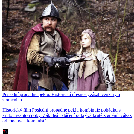
Poslední propadne peklu: Historická přesnost, zásah cenzury a
zlomenina
Historický film Poslední propadne peklu kombinuje pohádku s
krutou realitou doby. Zákulisí natáčení odkrývá kruté zranění i zákaz
od mocných komunistů.