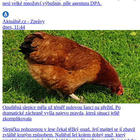
nesl velké množství výbušnin, píše agentura DPA.
Aktuálně.cz - Zprávy
dnes, 11:44
Opuštěná slepice měla už téměř nulovou šanci na přežití. Po
dramatické záchraně vyšla najevo pravda, která situaci ještě
zkomplikovala
Slepičku pohozenou v lese čekal těžký osud. Její majitel se jí zbavil
zvláště krutým způsobem. Naštěstí šel kolem dobrý muž, který