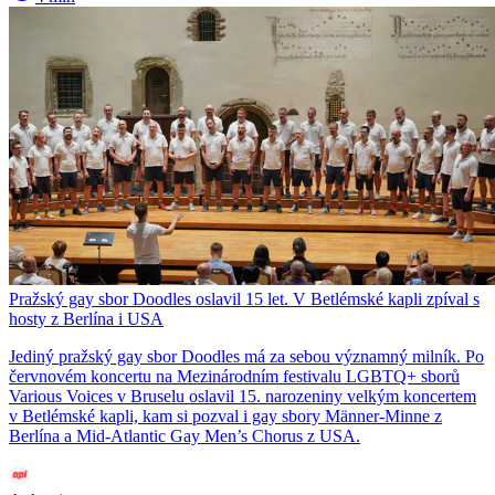
Pražský gay sbor Doodles oslavil 15 let. V Betlémské kapli zpíval s
hosty z Berlína i USA
Jediný pražský gay sbor Doodles má za sebou významný milník. Po
červnovém koncertu na Mezinárodním festivalu LGBTQ+ sborů
Various Voices v Bruselu oslavil 15. narozeniny velkým koncertem
v Betlémské kapli, kam si pozval i gay sbory Männer-Minne z
Berlína a Mid-Atlantic Gay Men’s Chorus z USA.