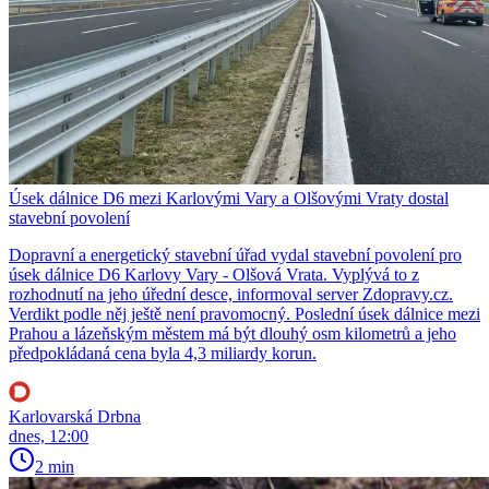
Úsek dálnice D6 mezi Karlovými Vary a Olšovými Vraty dostal
stavební povolení
Dopravní a energetický stavební úřad vydal stavební povolení pro
úsek dálnice D6 Karlovy Vary - Olšová Vrata. Vyplývá to z
rozhodnutí na jeho úřední desce, informoval server Zdopravy.cz.
Verdikt podle něj ještě není pravomocný. Poslední úsek dálnice mezi
Prahou a lázeňským městem má být dlouhý osm kilometrů a jeho
předpokládaná cena byla 4,3 miliardy korun.
Karlovarská Drbna
dnes, 12:00
2 min