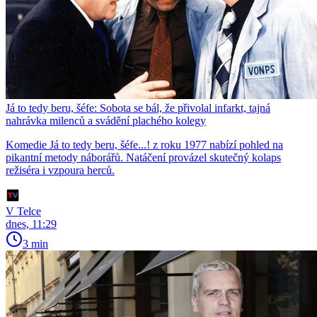
Já to tedy beru, šéfe: Sobota se bál, že přivolal infarkt, tajná
nahrávka milenců a svádění plachého kolegy
Komedie Já to tedy beru, šéfe...! z roku 1977 nabízí pohled na
pikantní metody náborářů. Natáčení provázel skutečný kolaps
režiséra i vzpoura herců.
V Telce
dnes, 11:29
3 min