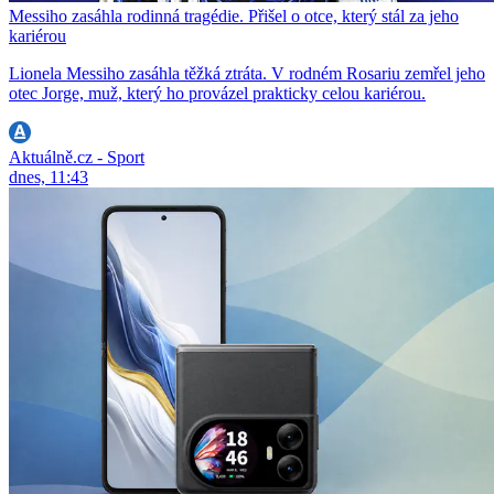
Messiho zasáhla rodinná tragédie. Přišel o otce, který stál za jeho
kariérou
Lionela Messiho zasáhla těžká ztráta. V rodném Rosariu zemřel jeho
otec Jorge, muž, který ho provázel prakticky celou kariérou.
Aktuálně.cz - Sport
dnes, 11:43