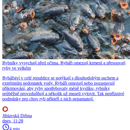
Rybníky vysychají před očima. Rybáři omezují krmení a přesouvají
ryby ve velkém
Rybářství v celé republice se potýkají s dlouhodobým suchem a
extrémním nedostatek vody. Rybáři omezují nebo pozastavují
přikrmování, aby ryby spotřebovaly méně kyslíku, rybníky
průběžně provzdušňují a několik už museli vylovit. Tak nepříznivé
podmínky pro chov ryb někteří z nich nepamatují.
Jihlavská Drbna
dnes, 11:28
4 min