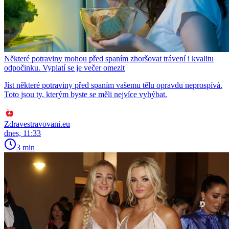
Některé potraviny mohou před spaním zhoršovat trávení i kvalitu
odpočinku. Vyplatí se je večer omezit
Jíst některé potraviny před spaním vašemu tělu opravdu neprospívá.
Toto jsou ty, kterým byste se měli nejvíce vyhýbat.
Zdravestravovani.eu
dnes, 11:33
3 min