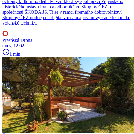
ochrany kulturního dědictví vzniklo díky spolupráci Vojenského
historického ústavu Praha a odborníků ze Skupiny ČEZ a
společnosti ŠKODA JS. Ti se v rámci firemního dobrovolnictví
Skupiny ČEZ podílejí na digitalizaci a mapování vybrané historické
vojenské techniky.
Plzeňská Drbna
dnes, 12:02
1 min