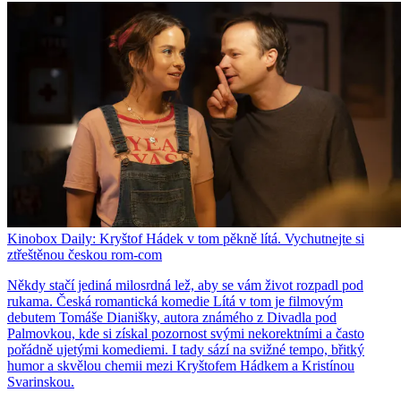
Kinobox Daily: Kryštof Hádek v tom pěkně lítá. Vychutnejte si
ztřeštěnou českou rom-com
Někdy stačí jediná milosrdná lež, aby se vám život rozpadl pod
rukama. Česká romantická komedie Lítá v tom je filmovým
debutem Tomáše Dianišky, autora známého z Divadla pod
Palmovkou, kde si získal pozornost svými nekorektními a často
pořádně ujetými komediemi. I tady sází na svižné tempo, břitký
humor a skvělou chemii mezi Kryštofem Hádkem a Kristínou
Svarinskou.