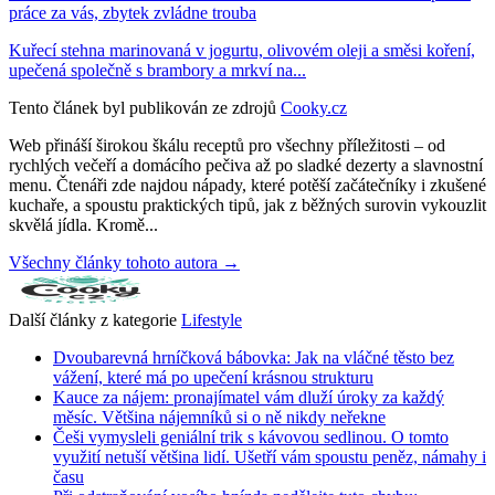
práce za vás, zbytek zvládne trouba
Kuřecí stehna marinovaná v jogurtu, olivovém oleji a směsi koření,
upečená společně s brambory a mrkví na...
Tento článek byl publikován ze zdrojů
Cooky.cz
Web přináší širokou škálu receptů pro všechny příležitosti – od
rychlých večeří a domácího pečiva až po sladké dezerty a slavnostní
menu. Čtenáři zde najdou nápady, které potěší začátečníky i zkušené
kuchaře, a spoustu praktických tipů, jak z běžných surovin vykouzlit
skvělá jídla. Kromě...
Všechny články tohoto autora →
Další články z kategorie
Lifestyle
Dvoubarevná hrníčková bábovka: Jak na vláčné těsto bez
vážení, které má po upečení krásnou strukturu
Kauce za nájem: pronajímatel vám dluží úroky za každý
měsíc. Většina nájemníků si o ně nikdy neřekne
Češi vymysleli geniální trik s kávovou sedlinou. O tomto
využití netuší většina lidí. Ušetří vám spoustu peněz, námahy i
času