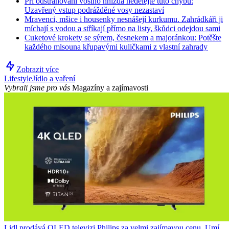
Při odstraňování vosího hnízda nedělejte tuto chybu:
Uzavřený vstup podrážděné vosy nezastaví
Mravenci, mšice i housenky nesnášejí kurkumu. Zahrádkáři ji
míchají s vodou a stříkají přímo na listy, škůdci odejdou sami
Cuketové krokety se sýrem, česnekem a majoránkou: Potěšte
každého mlsouna křupavými kuličkami z vlastní zahrady
Zobrazit více
Lifestyle
Jídlo a vaření
Vybrali jsme pro vás
Magazíny a zajímavosti
Lidl prodává QLED televizi Philips za velmi zajímavou cenu. Umí