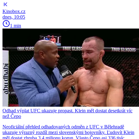
Kinobox.cz
dnes, 10:05
1 min
Odhad výplat UFC ukazuje propast. Klein měl dostat desetkrát víc
než Čepo
Neoficiální přehled odhadovaných odměn z UFC v Bělehradě
ukazuje výrazný rozdíl mezi slovenskými bojovníky. Ľudovít Klein
měl dostat zhruba 3,4 milionu korun, Vlasto Čepo asi 336 tisíc.