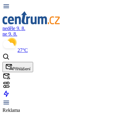
neděle 9. 8.
ne 9. 8.
27°C
Přihlášení
Reklama