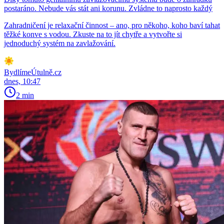
postaráno. Nebude vás stát ani korunu. Zvládne to naprosto každý
Zahradničení je relaxační činnost – ano, pro někoho, koho baví tahat
těžké konve s vodou. Zkuste na to jít chytře a vytvořte si
jednoduchý systém na zavlažování.
BydlímeÚtulně.cz
dnes, 10:47
2 min