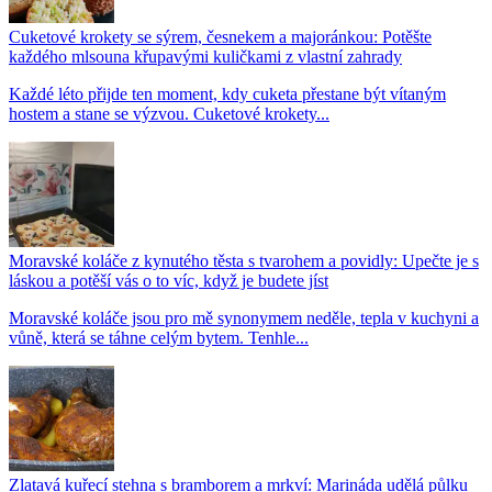
Cuketové krokety se sýrem, česnekem a majoránkou: Potěšte
každého mlsouna křupavými kuličkami z vlastní zahrady
Každé léto přijde ten moment, kdy cuketa přestane být vítaným
hostem a stane se výzvou. Cuketové krokety...
Moravské koláče z kynutého těsta s tvarohem a povidly: Upečte je s
láskou a potěší vás o to víc, když je budete jíst
Moravské koláče jsou pro mě synonymem neděle, tepla v kuchyni a
vůně, která se táhne celým bytem. Tenhle...
Zlatavá kuřecí stehna s bramborem a mrkví: Marináda udělá půlku