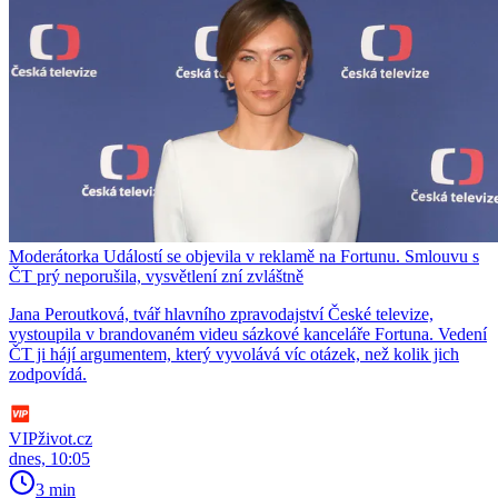
Moderátorka Událostí se objevila v reklamě na Fortunu. Smlouvu s
ČT prý neporušila, vysvětlení zní zvláštně
Jana Peroutková, tvář hlavního zpravodajství České televize,
vystoupila v brandovaném videu sázkové kanceláře Fortuna. Vedení
ČT ji hájí argumentem, který vyvolává víc otázek, než kolik jich
zodpovídá.
VIPživot.cz
dnes, 10:05
3 min