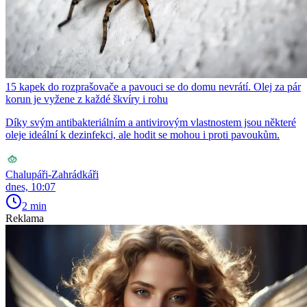
15 kapek do rozprašovače a pavouci se do domu nevrátí. Olej za pár
korun je vyžene z každé škvíry i rohu
Díky svým antibakteriálním a antivirovým vlastnostem jsou některé
oleje ideální k dezinfekci, ale hodit se mohou i proti pavoukům.
Chalupáři-Zahrádkáři
dnes, 10:07
2 min
Reklama