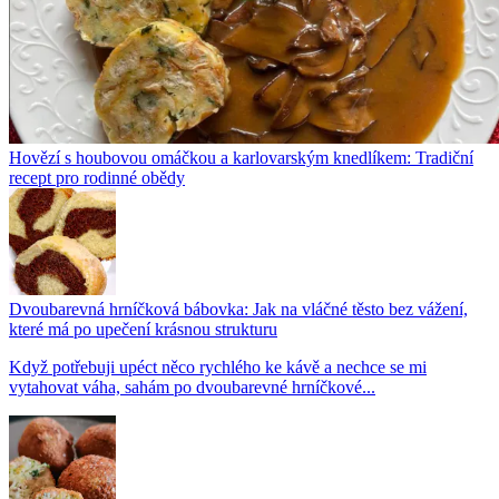
Hovězí s houbovou omáčkou a karlovarským knedlíkem: Tradiční
recept pro rodinné obědy
Dvoubarevná hrníčková bábovka: Jak na vláčné těsto bez vážení,
které má po upečení krásnou strukturu
Když potřebuji upéct něco rychlého ke kávě a nechce se mi
vytahovat váha, sahám po dvoubarevné hrníčkové...