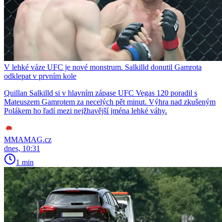
V lehké váze UFC je nové monstrum. Salkilld donutil Gamrota
odklepat v prvním kole
Quillan Salkilld si v hlavním zápase UFC Vegas 120 poradil s
Mateuszem Gamrotem za necelých pět minut. Výhra nad zkušeným
Polákem ho řadí mezi nejžhavější jména lehké váhy.
MMAMAG.cz
dnes, 10:31
1 min