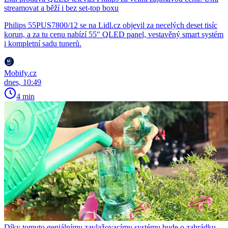
streamovat a běží i bez set-top boxu
Philips 55PUS7800/12 se na Lidl.cz objevil za necelých deset tisíc
korun, a za tu cenu nabízí 55″ QLED panel, vestavěný smart systém
i kompletní sadu tunerů.
Mobify.cz
dnes, 10:49
4 min
Díky tomuto geniálnímu zavlažovacímu systému bude o zahrádku