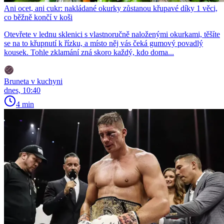
Ani ocet, ani cukr: nakládané okurky zůstanou křupavé díky 1 věci,
co běžně končí v koši
Otevřete v lednu sklenici s vlastnoručně naloženými okurkami, těšíte
se na to křupnutí k řízku, a místo něj vás čeká gumový povadlý
kousek. Tohle zklamání zná skoro každý, kdo doma...
Bruneta v kuchyni
dnes, 10:40
4 min