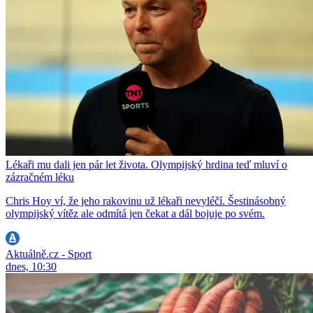
Lékaři mu dali jen pár let života. Olympijský hrdina teď mluví o
zázračném léku
Chris Hoy ví, že jeho rakovinu už lékaři nevyléčí. Šestinásobný
olympijský vítěz ale odmítá jen čekat a dál bojuje po svém.
Aktuálně.cz - Sport
dnes, 10:30