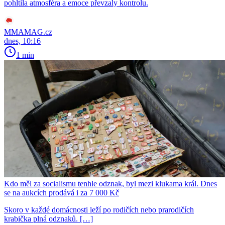
pohltila atmosféra a emoce převzaly kontrolu.
MMAMAG.cz
dnes, 10:16
1 min
Kdo měl za socialismu tenhle odznak, byl mezi klukama král. Dnes
se na aukcích prodává i za 7 000 Kč
Skoro v každé domácnosti leží po rodičích nebo prarodičích
krabička plná odznaků. […]