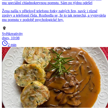
mu speciální chladnokrevnou pomstu. Sám po týdnu odešel
Žena našla v přítelově telefonu fotky nahých žen, navíc i různé
zprávy a telefonní čísla. Rozhodla se, že to tak nenechá, a vymyslela
mu pomstu v podobě psychologické hry.
Světkreativity
dnes, 10:08
2 min