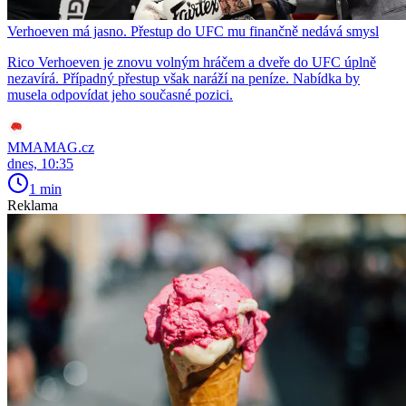
Verhoeven má jasno. Přestup do UFC mu finančně nedává smysl
Rico Verhoeven je znovu volným hráčem a dveře do UFC úplně
nezavírá. Případný přestup však naráží na peníze. Nabídka by
musela odpovídat jeho současné pozici.
MMAMAG.cz
dnes, 10:35
1 min
Reklama