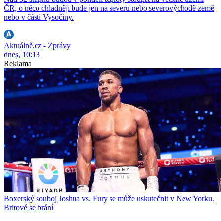
ČR, o něco chladněji bude jen na severu nebo severovýchodě země
nebo v části Vysočiny.
Aktuálně.cz - Zprávy
dnes, 10:13
Reklama
Boxerský souboj Joshua vs. Fury se může uskutečnit v New Yorku.
Britové se brání