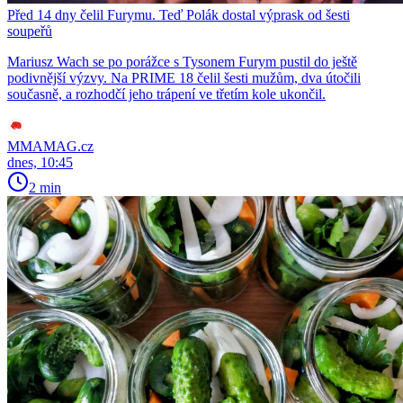
Před 14 dny čelil Furymu. Teď Polák dostal výprask od šesti
soupeřů
Mariusz Wach se po porážce s Tysonem Furym pustil do ještě
podivnější výzvy. Na PRIME 18 čelil šesti mužům, dva útočili
současně, a rozhodčí jeho trápení ve třetím kole ukončil.
MMAMAG.cz
dnes, 10:45
2 min