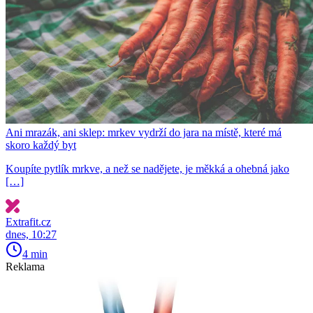
Ani mrazák, ani sklep: mrkev vydrží do jara na místě, které má
skoro každý byt
Koupíte pytlík mrkve, a než se nadějete, je měkká a ohebná jako
[…]
Extrafit.cz
dnes, 10:27
4 min
Reklama