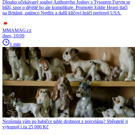
Dlouho očekávaný souboj Anthonyho Joshuy s Tysonem Furym se
blíží, spor o dějiště ho ale komplikuje. Promotér Eddie Hearn tlačí
na Británii, zatímco Netflix a další klíčoví hráči preferují USA.
MMAMAG.cz
dnes, 10:09
1 min
Nezůstala vám po babičce tahle drobnost z porcelánu? Sběratelé ji
vykupují i za 25 000 Kč