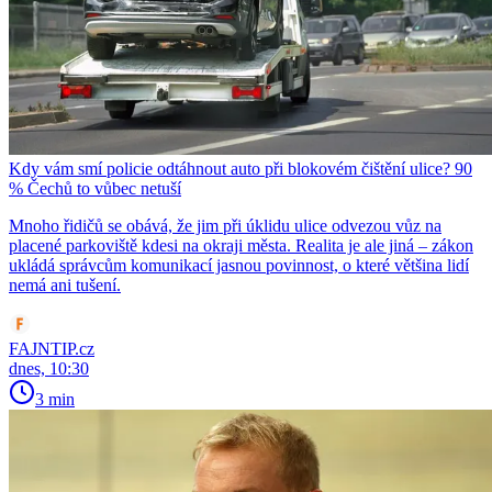
Kdy vám smí policie odtáhnout auto při blokovém čištění ulice? 90
% Čechů to vůbec netuší
Mnoho řidičů se obává, že jim při úklidu ulice odvezou vůz na
placené parkoviště kdesi na okraji města. Realita je ale jiná – zákon
ukládá správcům komunikací jasnou povinnost, o které většina lidí
nemá ani tušení.
FAJNTIP.cz
dnes, 10:30
3 min