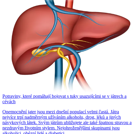
Potraviny, které pomáhají bojovat s tuky usazujícími se v játrech a
cévách
Onemocnění jater jsou mezi dnešní populací velmi častá. Játra
nejvíce trpí nadměrným užíváním alkoholu, drog, léků a jiných
návykových látek. Svým játrům ubližujete ale také špatnou stravou a
nezdravým životním stylem. Nejohroženějšími skupinami jsou
alkoholici, obézní lidé a diabetici.