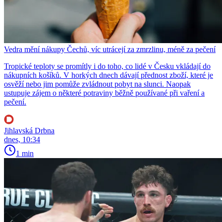
Vedra mění nákupy Čechů, víc utrácejí za zmrzlinu, méně za pečení
Tropické teploty se promítly i do toho, co lidé v Česku vkládají do
nákupních košíků. V horkých dnech dávají přednost zboží, které je
osvěží nebo jim pomůže zvládnout pobyt na slunci. Naopak
ustupuje zájem o některé potraviny běžně používané při vaření a
pečení.
Jihlavská Drbna
dnes, 10:34
1 min