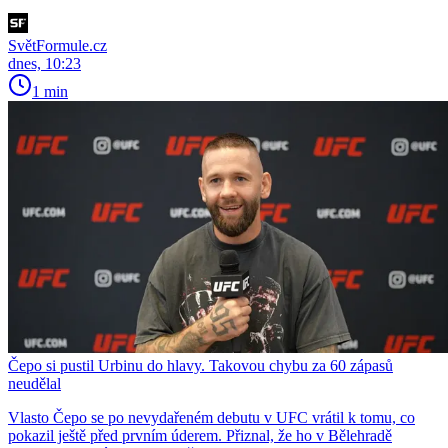
SvětFormule.cz
dnes, 10:23
1 min
Čepo si pustil Urbinu do hlavy. Takovou chybu za 60 zápasů
neudělal
Vlasto Čepo se po nevydařeném debutu v UFC vrátil k tomu, co
pokazil ještě před prvním úderem. Přiznal, že ho v Bělehradě