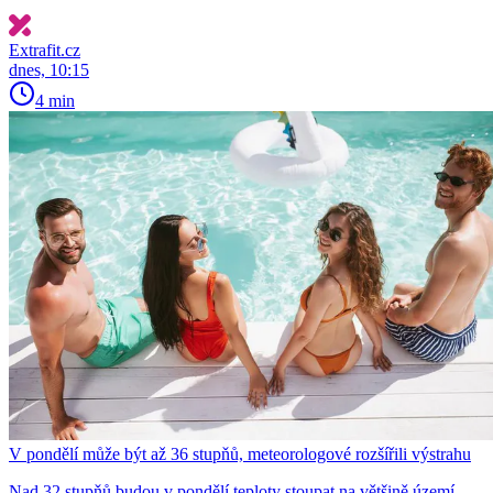
Extrafit.cz
dnes, 10:15
4 min
V pondělí může být až 36 stupňů, meteorologové rozšířili výstrahu
Nad 32 stupňů budou v pondělí teploty stoupat na většině území