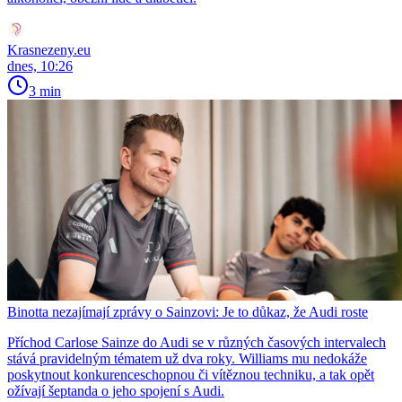
Krasnezeny.eu
dnes, 10:26
3 min
Binotta nezajímají zprávy o Sainzovi: Je to důkaz, že Audi roste
Příchod Carlose Sainze do Audi se v různých časových intervalech
stává pravidelným tématem už dva roky. Williams mu nedokáže
poskytnout konkurenceschopnou či vítěznou techniku, a tak opět
ožívají šeptanda o jeho spojení s Audi.