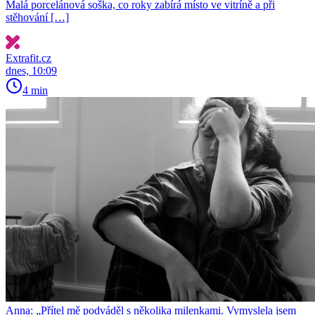
Malá porcelánová soška, co roky zabírá místo ve vitríně a při
stěhování […]
Extrafit.cz
dnes, 10:09
4 min
Anna: „Přítel mě podváděl s několika milenkami. Vymyslela jsem