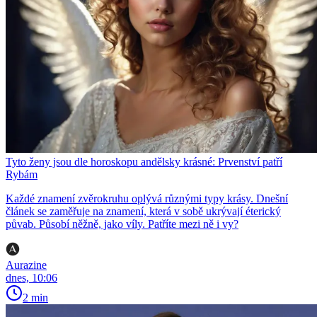
Tyto ženy jsou dle horoskopu andělsky krásné: Prvenství patří
Rybám
Každé znamení zvěrokruhu oplývá různými typy krásy. Dnešní
článek se zaměřuje na znamení, která v sobě ukrývají éterický
půvab. Působí něžně, jako víly. Patříte mezi ně i vy?
Aurazine
dnes, 10:06
2 min