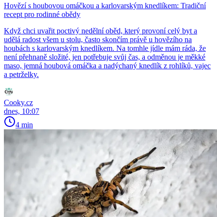
Hovězí s houbovou omáčkou a karlovarským knedlíkem: Tradiční
recept pro rodinné obědy
Když chci uvařit poctivý nedělní oběd, který provoní celý byt a
udělá radost všem u stolu, často skončím právě u hovězího na
houbách s karlovarským knedlíkem. Na tomhle jídle mám ráda, že
není přehnaně složité, jen potřebuje svůj čas, a odměnou je měkké
maso, jemná houbová omáčka a nadýchaný knedlík z rohlíků, vajec
a petrželky.
Cooky.cz
dnes, 10:07
4 min