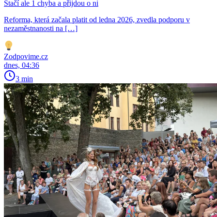
Stačí ale 1 chyba a přijdou o ni
Reforma, která začala platit od ledna 2026, zvedla podporu v
nezaměstnanosti na […]
Zodpovime.cz
dnes, 04:36
3 min