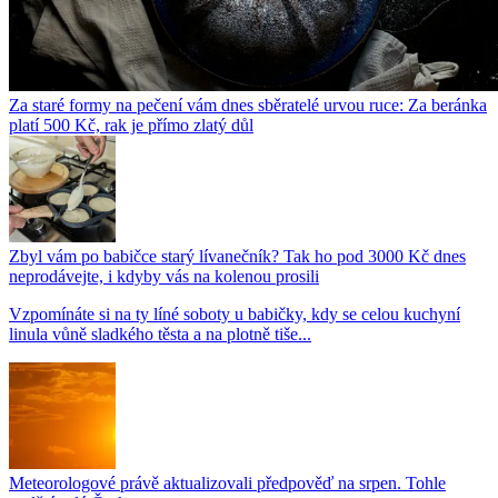
Za staré formy na pečení vám dnes sběratelé urvou ruce: Za beránka
platí 500 Kč, rak je přímo zlatý důl
Zbyl vám po babičce starý lívanečník? Tak ho pod 3000 Kč dnes
neprodávejte, i kdyby vás na kolenou prosili
Vzpomínáte si na ty líné soboty u babičky, kdy se celou kuchyní
linula vůně sladkého těsta a na plotně tiše...
Meteorologové právě aktualizovali předpověď na srpen. Tohle