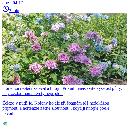
dnes, 04:17
2 min
Hortenzii nestačí zalévat a hnojit. Pokud nenastavíte kyselost půdy,
listy zežloutnou a květy nepřijdou
Železo v půdě je. Kořeny ho ale při špatném pH nedokážou
přijmout, a hortenzie začne žloutnout, i když ji hnojíte podle
návodu.