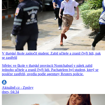
V thajské škole zaútočil student. Zabil učitele a zranil čtyři lidi, pak
se zastřelil
Střelec ve škole v thajské provincii Nontchaburí v pátek zabil
jednoho učitele a zranil čtyři lidi. Pachatelem byl student, který se
posléze zastřelil, uvedla podle agentury Reuters policie.
Aktuálně.cz - Zprávy
dnes, 04:34