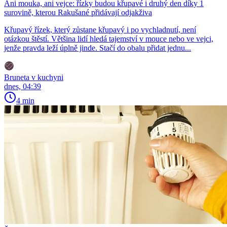
Ani mouka, ani vejce: řízky budou křupavé i druhý den díky 1
surovině, kterou Rakušané přidávají odjakživa
Křupavý řízek, který zůstane křupavý i po vychladnutí, není
otázkou štěstí. Většina lidí hledá tajemství v mouce nebo ve vejci,
jenže pravda leží úplně jinde. Stačí do obalu přidat jednu...
Bruneta v kuchyni
dnes, 04:39
4 min