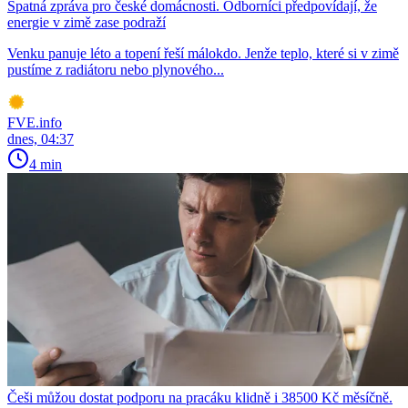
Špatná zpráva pro české domácnosti. Odborníci předpovídají, že
energie v zimě zase podraží
Venku panuje léto a topení řeší málokdo. Jenže teplo, které si v zimě
pustíme z radiátoru nebo plynového...
FVE.info
dnes, 04:37
4 min
Češi můžou dostat podporu na pracáku klidně i 38500 Kč měsíčně.