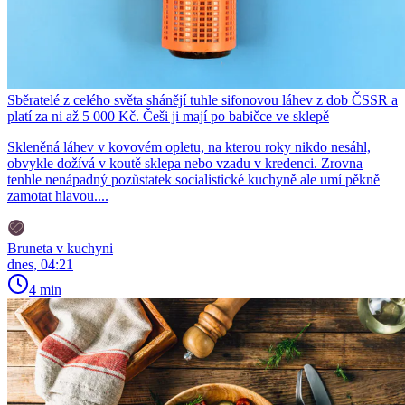
Sběratelé z celého světa shánějí tuhle sifonovou láhev z dob ČSSR a
platí za ni až 5 000 Kč. Češi ji mají po babičce ve sklepě
Skleněná láhev v kovovém opletu, na kterou roky nikdo nesáhl,
obvykle dožívá v koutě sklepa nebo vzadu v kredenci. Zrovna
tenhle nenápadný pozůstatek socialistické kuchyně ale umí pěkně
zamotat hlavou....
Bruneta v kuchyni
dnes, 04:21
4 min