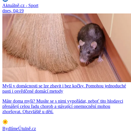
Aktuálně.cz - Sport
dnes, 04:19
Myší v domácnosti se lze zbavit i bez kočky. Pomohou jednoduché
pasti i osvědčené domácí metody
Máte doma myši? Musíte se s nimi vypořádat, neboť tito hlodavci
přenášejí celou řadu chorob a stávající onemocnění mohou
zhoršovat. Obzvláště u dětí.
BydlímeÚtulně.cz