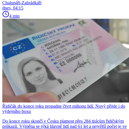
Chalupáři-Zahrádkáři
dnes, 04:15
4 min
Řidičák do konce roku propadne čtvrt milionu lidí. Nový přijde i do
výdejního boxu
Do konce roku skončí v Česku platnost přes 284 tisícům řidičským
průkazů. Výměna se týká hlavně lidí nad 61 let a největší počet je ve