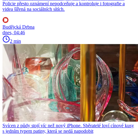
Policie přesto oznámení nepodceňuje a kontroluje i fotografie a
videa šířená na sociálních sítích.
Budějcká Drbna
dnes, 04:46
2 min
Svícen z půdy stojí víc než nový iPhone. Sběratelé loví cínové kusy
s jedním typem patiny, která se nedá napodobit