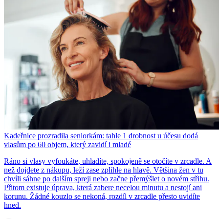
Kadeřnice prozradila seniorkám: tahle 1 drobnost u účesu dodá
vlasům po 60 objem, který zavidí i mladé
Ráno si vlasy vyfoukáte, uhladíte, spokojeně se otočíte v zrcadle. A
než dojdete z nákupu, leží zase zplihle na hlavě. Většina žen v tu
chvíli sáhne po dalším spreji nebo začne přemýšlet o novém střihu.
Přitom existuje úprava, která zabere necelou minutu a nestojí ani
korunu. Žádné kouzlo se nekoná, rozdíl v zrcadle přesto uvidíte
hned.