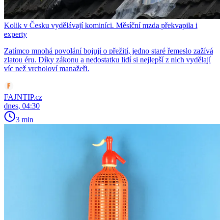
Kolik v Česku vydělávají kominíci. Měsíční mzda překvapila i
experty
Zatímco mnohá povolání bojují o přežití, jedno staré řemeslo zažívá
zlatou éru. Díky zákonu a nedostatku lidí si nejlepší z nich vydělají
víc než vrcholoví manažeři.
FAJNTIP.cz
dnes, 04:30
3 min