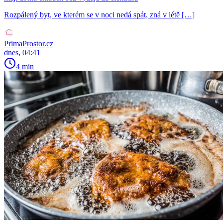
Rozpálený byt, ve kterém se v noci nedá spát, zná v létě […]
PrimaProstor.cz
dnes, 04:41
4 min