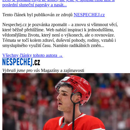
poslední sluneční paprsky a nasát...
Tento článek byl publikován ze zdrojů
NESPECHEJ.cz
Nespechej.cz je pozvánka zpomalit – a znovu si všimnout věcí,
které běžně přehlížíme. Web nabízí inspiraci k jednoduššímu,
vědomějšímu životu, který není o výkonech, ale o rovnováze.
Témata se točí kolem zdraví, duševní pohody, rodiny, vztahů i
smysluplného využití času. Namísto radikálních změn...
Všechny články tohoto autora →
Vybrali jsme pro vás
Magazíny a zajímavosti