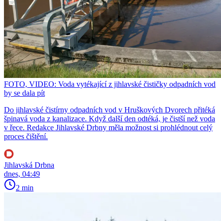
FOTO, VIDEO: Voda vytékající z jihlavské čističky odpadních vod
by se dala pít
Do jihlavské čistírny odpadních vod v Hruškových Dvorech přitéká
špinavá voda z kanalizace. Když další den odtéká, je čistší než voda
v řece. Redakce Jihlavské Drbny měla možnost si prohlédnout celý
proces čištění.
Jihlavská Drbna
dnes, 04:49
2 min