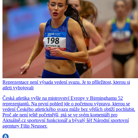
Reprezentace není výsada vedení svazu. Je to příležitost, kterou si
atleti vybojovali
Česká atletika vyšle na mistrovství Evropy v Birminghamu 52
reprezentantů. Na první pohled jde o početnou výpravu, kterou se
vedení Českého atletického svazu může bez větších obtíží pochlubit.
Proč ale není ještě početnější, ptá se ve svém komentáři pro
Aktuálně.cz sportovní funkcionář a bývalý šéf Národní sportovní
agentury Filip Neusser.