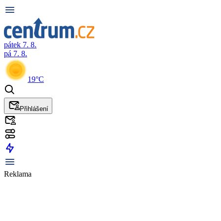
pátek 7. 8.
pá 7. 8.
19°C
Přihlášení
Reklama