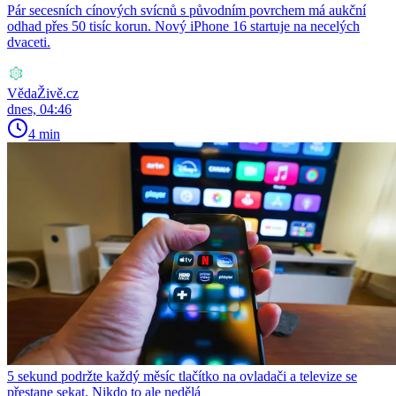
Pár secesních cínových svícnů s původním povrchem má aukční
odhad přes 50 tisíc korun. Nový iPhone 16 startuje na necelých
dvaceti.
VědaŽivě.cz
dnes, 04:46
4 min
5 sekund podržte každý měsíc tlačítko na ovladači a televize se
přestane sekat. Nikdo to ale nedělá