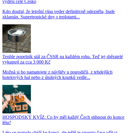
vyděsí celé Česko
Kdo doufal, že letošní vlna veder definitivně odezněla, bude
zklamán. Supertropické dny s teplotami...
Tenhle popelník stál za ČSSR na každém rohu. Teď jej sběratelé
vykupují za cca 3 000 Kč
Možná si ho pamatujete z návštěv u prarodičů, z tehdejších
hotelových hal nebo z útulných koutků vedle...
HOSPODSKÝ KVÍZ: Co by měl každý Čech stihnout do konce
léta?
Léto se pomalu chýlí ke konci, ale ještě je spousta času užít si