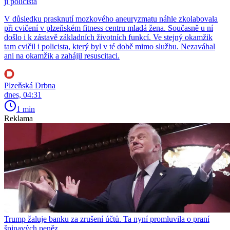
ji policista
V důsledku prasknutí mozkového aneuryzmatu náhle zkolabovala
při cvičení v plzeňském fitness centru mladá žena. Současně u ní
došlo i k zástavě základních životních funkcí. Ve stejný okamžik
tam cvičil i policista, který byl v té době mimo službu. Nezaváhal
ani na okamžik a zahájil resuscitaci.
Plzeňská Drbna
dnes, 04:31
1 min
Reklama
Trump žaluje banku za zrušení účtů. Ta nyní promluvila o praní
špinavých peněz