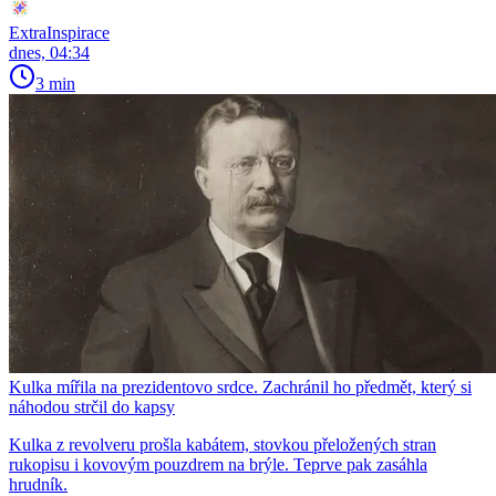
ExtraInspirace
dnes, 04:34
3 min
Kulka mířila na prezidentovo srdce. Zachránil ho předmět, který si
náhodou strčil do kapsy
Kulka z revolveru prošla kabátem, stovkou přeložených stran
rukopisu i kovovým pouzdrem na brýle. Teprve pak zasáhla
hrudník.