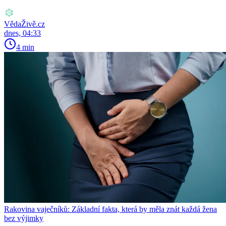
VědaŽivě.cz
dnes, 04:33
4 min
Rakovina vaječníků: Základní fakta, která by měla znát každá žena
bez výjimky