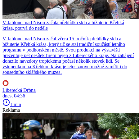
V Jablonci nad Nisou začala přehlídka skla a bižuterie Křehká
krása, potrvá do neděle
V Jablonci nad Nisou začal včera 15. ročník přehlídky skla a
bižuterie Křehká krása, který už se stal tradiční součástí letního
programu v podhorském městě. Svou produkci na výstavišti
prezentuje pět desítek firem nejen z Libereckého kraje. Na zahájení
dorazilo navzdory tropickému počasí několik stovek lidí. Se
vstupenkou na Křehkou krásu je letos znovu možné zamířit i do
sousedního sklářského muzea.
Liberecká Drbna
dnes, 04:36
1 min
Reklama