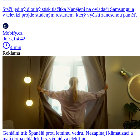
Stačí jediný dlouhý stisk tlačítka Napájení na ovladači Samsungu a
v televizi projde studeným restartem, který vyčistí zanesenou paměť.
Mobify.cz
dnes, 04:42
4 min
Reklama
Geniální trik Španělů proti letnímu vedru. Nezapínají klimatizaci a
mají doma chládek bez výdajů za elektřinu