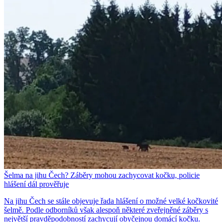
Šelma na jihu Čech? Záběry mohou zachycovat kočku, policie
hlášení dál prověřuje
Na jihu Čech se stále objevuje řada hlášení o možné velké kočkovité
šelmě. Podle odborníků však alespoň některé zveřejněné záběry s
největší pravděpodobností zachycují obyčejnou domácí kočku.