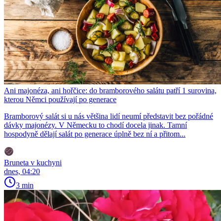
Ani majonéza, ani hořčice: do bramborového salátu patří 1 surovina,
kterou Němci používají po generace
Bramborový salát si u nás většina lidí neumí představit bez pořádné
dávky majonézy. V Německu to chodí docela jinak. Tamní
hospodyně dělají salát po generace úplně bez ní a přitom...
Bruneta v kuchyni
dnes, 04:20
3 min