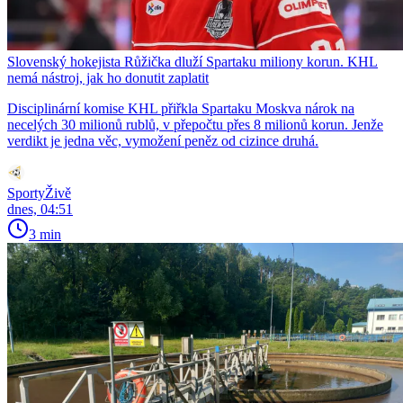
Slovenský hokejista Růžička dluží Spartaku miliony korun. KHL
nemá nástroj, jak ho donutit zaplatit
Disciplinární komise KHL přiřkla Spartaku Moskva nárok na
necelých 30 milionů rublů, v přepočtu přes 8 milionů korun. Jenže
verdikt je jedna věc, vymožení peněz od cizince druhá.
SportyŽivě
dnes, 04:51
3 min