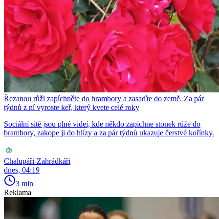
Řezanou růži zapíchněte do brambory a zasaďte do země. Za pár
týdnů z ní vyroste keř, který kvete celé roky
Sociální sítě jsou plné videí, kde někdo zapíchne stonek růže do
brambory, zakope ji do hlízy a za pár týdnů ukazuje čerstvé kořínky.
Chalupáři-Zahrádkáři
dnes, 04:19
3 min
Reklama