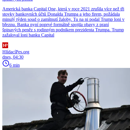
Americká banka Capital One, která v roce 2021 zrušila více než tři
stovky bankovních účtů Donalda Trumpa a jeho firem, požádala
minulý týden soud o zamítnutí žaloby. Tu na ni podal Trump loni v
březnu. Banka nyní poprvé formálně spojila obavy z praní
špinavých peněz s rodinným podnikem prezidenta Trumpa. Trump
zažaloval loni banku Capital
HlídacíPes.org
dnes, 04:30
6 min