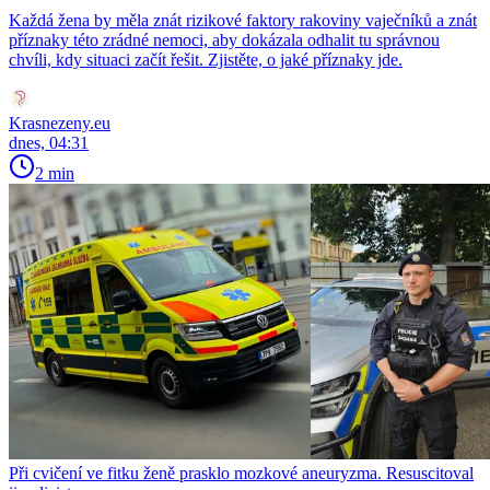
Každá žena by měla znát rizikové faktory rakoviny vaječníků a znát
příznaky této zrádné nemoci, aby dokázala odhalit tu správnou
chvíli, kdy situaci začít řešit. Zjistěte, o jaké příznaky jde.
Krasnezeny.eu
dnes, 04:31
2 min
Při cvičení ve fitku ženě prasklo mozkové aneuryzma. Resuscitoval