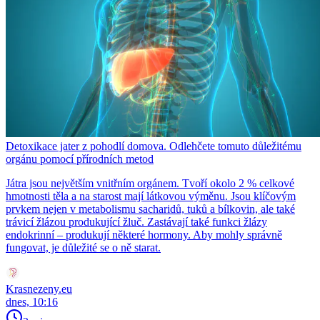
Detoxikace jater z pohodlí domova. Odlehčete tomuto důležitému
orgánu pomocí přírodních metod
Játra jsou největším vnitřním orgánem. Tvoří okolo 2 % celkové
hmotnosti těla a na starost mají látkovou výměnu. Jsou klíčovým
prvkem nejen v metabolismu sacharidů, tuků a bílkovin, ale také
trávicí žlázou produkující žluč. Zastávají také funkci žlázy
endokrinní – produkují některé hormony. Aby mohly správně
fungovat, je důležité se o ně starat.
Krasnezeny.eu
dnes, 10:16