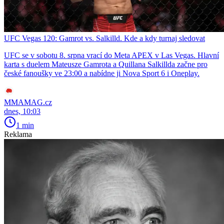
UFC Vegas 120: Gamrot vs. Salkilld. Kde a kdy turnaj sledovat
UFC se v sobotu 8. srpna vrací do Meta APEX v Las Vegas. Hlavní
karta s duelem Mateusze Gamrota a Quillana Salkillda začne pro
české fanoušky ve 23:00 a nabídne ji Nova Sport 6 i Oneplay.
MMAMAG.cz
dnes, 10:03
1 min
Reklama