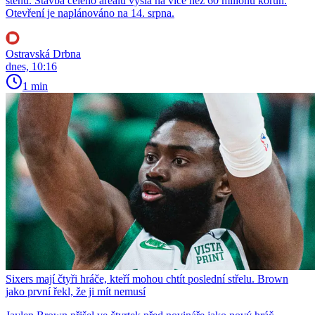
stěnu. Stavba celého areálu vyšla na více než 60 milionů korun.
Otevření je naplánováno na 14. srpna.
Ostravská Drbna
dnes, 10:16
1 min
Sixers mají čtyři hráče, kteří mohou chtít poslední střelu. Brown
jako první řekl, že ji mít nemusí