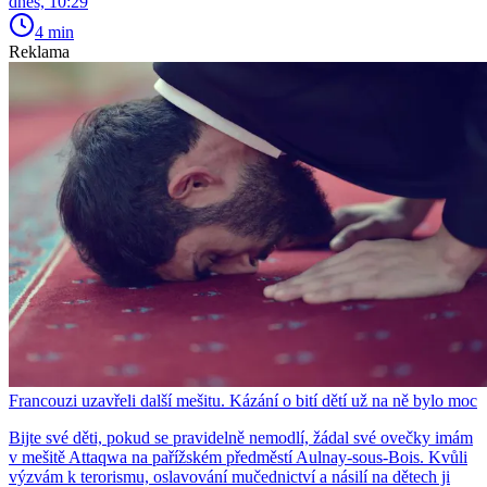
dnes, 10:29
4 min
Reklama
Francouzi uzavřeli další mešitu. Kázání o bití dětí už na ně bylo moc
Bijte své děti, pokud se pravidelně nemodlí, žádal své ovečky imám
v mešitě Attaqwa na pařížském předměstí Aulnay-sous-Bois. Kvůli
výzvám k terorismu, oslavování mučednictví a násilí na dětech ji