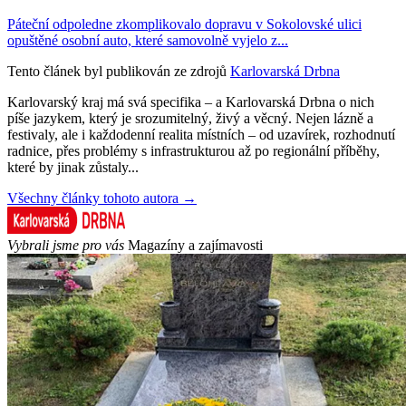
Páteční odpoledne zkomplikovalo dopravu v Sokolovské ulici
opuštěné osobní auto, které samovolně vyjelo z...
Tento článek byl publikován ze zdrojů
Karlovarská Drbna
Karlovarský kraj má svá specifika – a Karlovarská Drbna o nich
píše jazykem, který je srozumitelný, živý a věcný. Nejen lázně a
festivaly, ale i každodenní realita místních – od uzavírek, rozhodnutí
radnice, přes problémy s infrastrukturou až po regionální příběhy,
které by jinak zůstaly...
Všechny články tohoto autora →
Vybrali jsme pro vás
Magazíny a zajímavosti