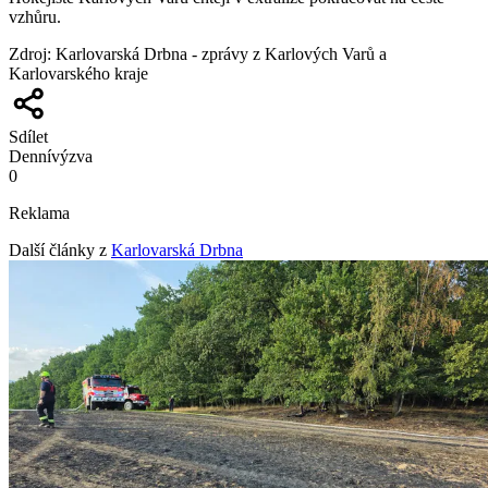
vzhůru.
Zdroj
:
Karlovarská Drbna - zprávy z Karlových Varů a
Karlovarského kraje
Sdílet
Denní
výzva
0
Reklama
Další články z
Karlovarská Drbna