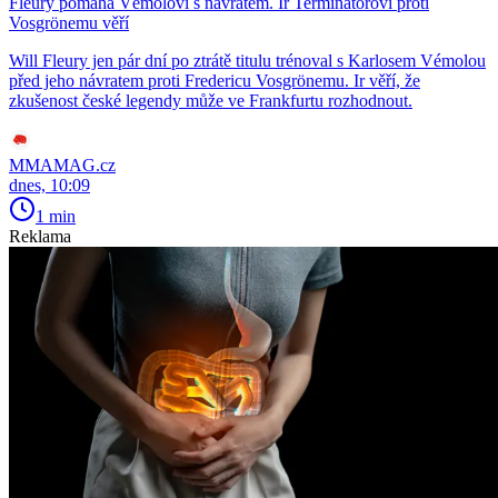
Fleury pomáhá Vémolovi s návratem. Ir Terminátorovi proti
Vosgrönemu věří
Will Fleury jen pár dní po ztrátě titulu trénoval s Karlosem Vémolou
před jeho návratem proti Fredericu Vosgrönemu. Ir věří, že
zkušenost české legendy může ve Frankfurtu rozhodnout.
MMAMAG.cz
dnes, 10:09
1 min
Reklama