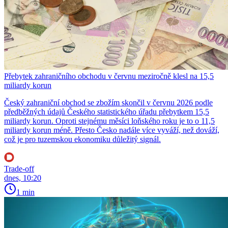
Přebytek zahraničního obchodu v červnu meziročně klesl na 15,5
miliardy korun
Český zahraniční obchod se zbožím skončil v červnu 2026 podle
předběžných údajů Českého statistického úřadu přebytkem 15,5
miliardy korun. Oproti stejnému měsíci loňského roku je to o 11,5
miliardy korun méně. Přesto Česko nadále více vyváží, než dováží,
což je pro tuzemskou ekonomiku důležitý signál.
Trade-off
dnes, 10:20
1 min