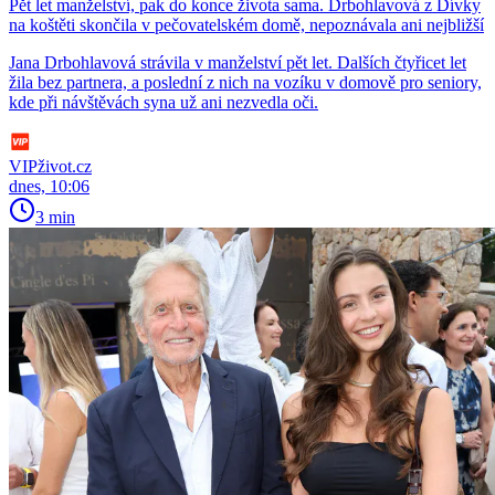
Pět let manželství, pak do konce života sama. Drbohlavová z Dívky
na koštěti skončila v pečovatelském domě, nepoznávala ani nejbližší
Jana Drbohlavová strávila v manželství pět let. Dalších čtyřicet let
žila bez partnera, a poslední z nich na vozíku v domově pro seniory,
kde při návštěvách syna už ani nezvedla oči.
VIPživot.cz
dnes, 10:06
3 min