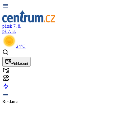
pátek 7. 8.
pá 7. 8.
24°C
Přihlášení
Reklama