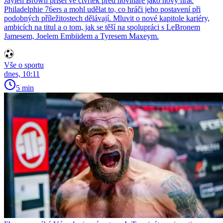
Jaylen Brown přišel ve čtvrtek před novináře jako nový hráč
Philadelphie 76ers a mohl udělat to, co hráči jeho postavení při
podobných příležitostech dělávají. Mluvit o nové kapitole kariéry,
ambicích na titul a o tom, jak se těší na spolupráci s LeBronem
Jamesem, Joelem Embiidem a Tyresem Maxeym.
Vše o sportu
dnes, 10:11
5 min