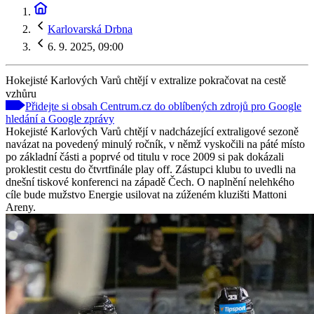
Karlovarská Drbna
6. 9. 2025, 09:00
Hokejisté Karlových Varů chtějí v extralize pokračovat na cestě
vzhůru
Přidejte si obsah Centrum.cz do oblíbených zdrojů pro Google
hledání a Google zprávy
Hokejisté Karlových Varů chtějí v nadcházející extraligové sezoně
navázat na povedený minulý ročník, v němž vyskočili na páté místo
po základní části a poprvé od titulu v roce 2009 si pak dokázali
proklestit cestu do čtvrtfinále play off. Zástupci klubu to uvedli na
dnešní tiskové konferenci na západě Čech. O naplnění nelehkého
cíle bude mužstvo Energie usilovat na zúženém kluzišti Mattoni
Areny.