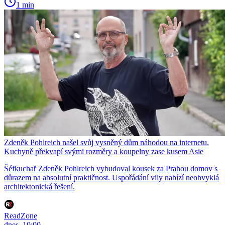
1 min
Zdeněk Pohlreich našel svůj vysněný dům náhodou na internetu.
Kuchyně překvapí svými rozměry a koupelny zase kusem Asie
Šéfkuchař Zdeněk Pohlreich vybudoval kousek za Prahou domov s
důrazem na absolutní praktičnost. Uspořádání vily nabízí neobvyklá
architektonická řešení.
ReadZone
dnes, 10:00