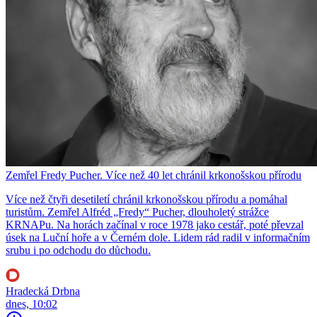
Zemřel Fredy Pucher. Více než 40 let chránil krkonošskou přírodu
Více než čtyři desetiletí chránil krkonošskou přírodu a pomáhal
turistům. Zemřel Alfréd „Fredy“ Pucher, dlouholetý strážce
KRNAPu. Na horách začínal v roce 1978 jako cestář, poté převzal
úsek na Luční hoře a v Černém dole. Lidem rád radil v informačním
srubu i po odchodu do důchodu.
Hradecká Drbna
dnes, 10:02