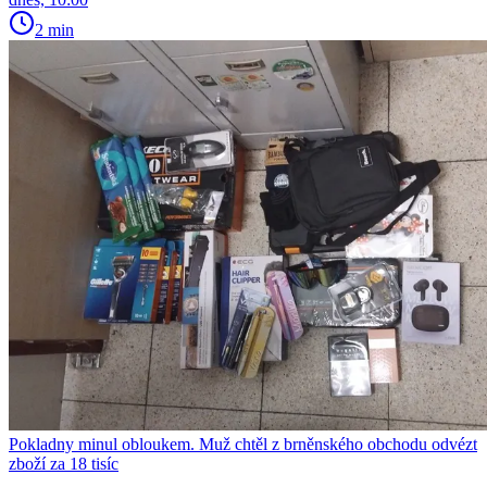
2 min
Pokladny minul obloukem. Muž chtěl z brněnského obchodu odvézt
zboží za 18 tisíc