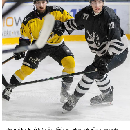
Hokejisté Karlových Varů chtějí v extralize pokračovat na cestě