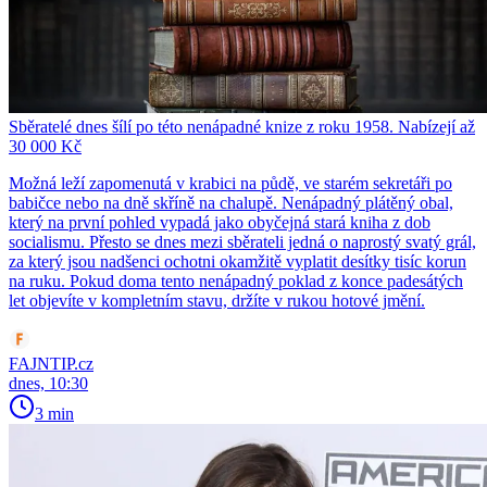
Sběratelé dnes šílí po této nenápadné knize z roku 1958. Nabízejí až
30 000 Kč
Možná leží zapomenutá v krabici na půdě, ve starém sekretáři po
babičce nebo na dně skříně na chalupě. Nenápadný plátěný obal,
který na první pohled vypadá jako obyčejná stará kniha z dob
socialismu. Přesto se dnes mezi sběrateli jedná o naprostý svatý grál,
za který jsou nadšenci ochotni okamžitě vyplatit desítky tisíc korun
na ruku. Pokud doma tento nenápadný poklad z konce padesátých
let objevíte v kompletním stavu, držíte v rukou hotové jmění.
FAJNTIP.cz
dnes, 10:30
3 min