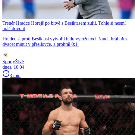
Trenér Hradce Horejš po bitvě s Besiktasem zuřil. Tohle si nesmí
hráč dovolit
Hradec si proti Besiktasi vytvořil řadu vyložených šancí, hrál přes
dvacet minut v přesilovce, a prohrál 0:1.
SportyŽivě
dnes, 10:04
3 min