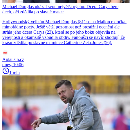
Michael Douglas ukázal svou největší pýchu: Dcera Carys bere
dech, oči zdědila po slavné matce
Hollywoodský velikán Michael Douglas (81) se na Mallorce dočkal
mimořádné pocty. Ještě větší pozornost než prestižní ocenění ale
strhla jeho dcera Carys (23), která se po jeho boku objevila na
veřejnosti a okamžitě vzbudila obdiv. Fanoušci se navíc shodují, že
krásu zdědila po slavné mamince Catherine Zeta-Jones (56).
Aplausin.cz
dnes, 10:06
1 min