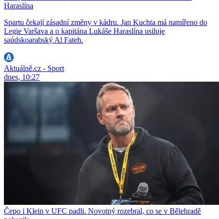
Haraslína
Spartu čekají zásadní změny v kádru. Jan Kuchta má namířeno do
Legie Varšava a o kapitána Lukáše Haraslína usiluje
saúdskoarabský Al Fateh.
Aktuálně.cz - Sport
dnes, 10:27
Čepo i Klein v UFC padli. Novotný rozebral, co se v Bělehradě