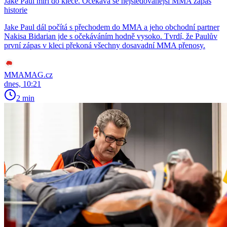
Jake Paul míří do klece. Očekává se nejsledovanější MMA zápas
historie
Jake Paul dál počítá s přechodem do MMA a jeho obchodní partner
Nakisa Bidarian jde s očekáváním hodně vysoko. Tvrdí, že Paulův
první zápas v kleci překoná všechny dosavadní MMA přenosy.
MMAMAG.cz
dnes, 10:21
2 min