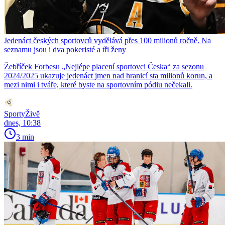
Jedenáct českých sportovců vydělává přes 100 milionů ročně. Na
seznamu jsou i dva pokeristé a tři ženy
Žebříček Forbesu „Nejlépe placení sportovci Česka“ za sezonu
2024/2025 ukazuje jedenáct jmen nad hranicí sta milionů korun, a
mezi nimi i tváře, které byste na sportovním pódiu nečekali.
SportyŽivě
dnes, 10:38
3 min