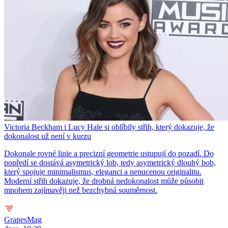
Victoria Beckham i Lucy Hale si oblíbily střih, který dokazuje, že
dokonalost už není v kurzu
Dokonale rovné linie a precizní geometrie ustupují do pozadí. Do
popředí se dostává asymetrický lob, tedy asymetrický dlouhý bob,
který spojuje minimalismus, eleganci a nenucenou originalitu.
Moderní střih dokazuje, že drobná nedokonalost může působit
mnohem zajímavěji než bezchybná souměrnost.
GrapesMag