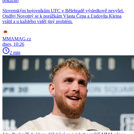
pokazilo
Slovenským bojovníkům UFC v Bělehradě výsledkově nevyšel.
Ondřej Novotný se k porážkám Vlasta Čepa a Ľudovíta Kleina
vrátil a u každého viděl jiný problém.
MMAMAG.cz
dnes, 10:26
2 min