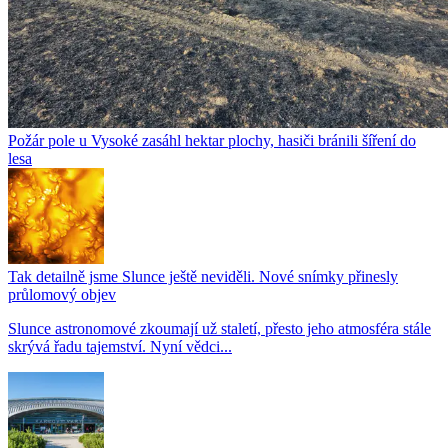
Požár pole u Vysoké zasáhl hektar plochy, hasiči bránili šíření do
lesa
Tak detailně jsme Slunce ještě neviděli. Nové snímky přinesly
průlomový objev
Slunce astronomové zkoumají už staletí, přesto jeho atmosféra stále
skrývá řadu tajemství. Nyní vědci...