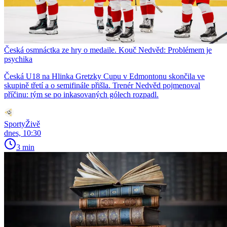
Česká osmnáctka ze hry o medaile. Kouč Nedvěd: Problémem je
psychika
Česká U18 na Hlinka Gretzky Cupu v Edmontonu skončila ve
skupině třetí a o semifinále přišla. Trenér Nedvěd pojmenoval
příčinu: tým se po inkasovaných gólech rozpadl.
SportyŽivě
dnes, 10:30
3 min