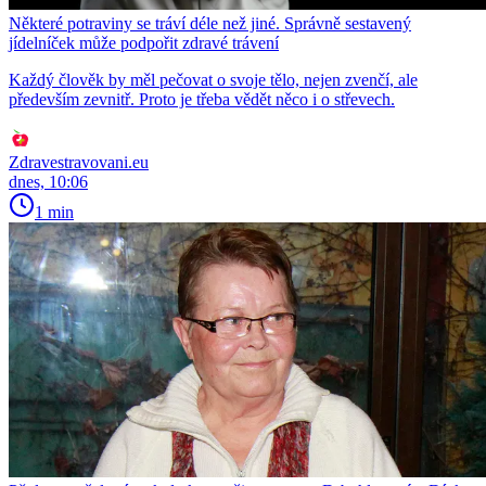
Některé potraviny se tráví déle než jiné. Správně sestavený
jídelníček může podpořit zdravé trávení
Každý člověk by měl pečovat o svoje tělo, nejen zvenčí, ale
především zevnitř. Proto je třeba vědět něco i o střevech.
Zdravestravovani.eu
dnes, 10:06
1 min