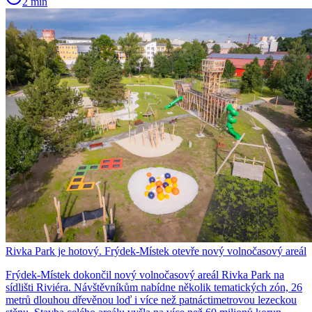
2 min
Rivka Park je hotový. Frýdek-Místek otevře nový volnočasový areál
Frýdek-Místek dokončil nový volnočasový areál Rivka Park na
sídlišti Riviéra. Návštěvníkům nabídne několik tematických zón, 26
metrů dlouhou dřevěnou loď i více než patnáctimetrovou lezeckou