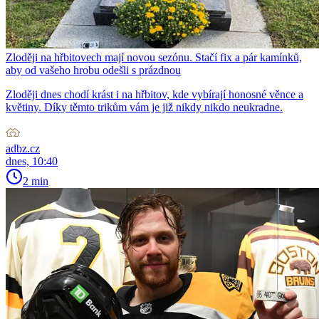
Zloději na hřbitovech mají novou sezónu. Stačí fix a pár kamínků,
aby od vašeho hrobu odešli s prázdnou
Zloději dnes chodí krást i na hřbitov, kde vybírají honosné věnce a
květiny. Díky těmto trikům vám je již nikdy nikdo neukradne.
adbz.cz
dnes, 10:40
2 min