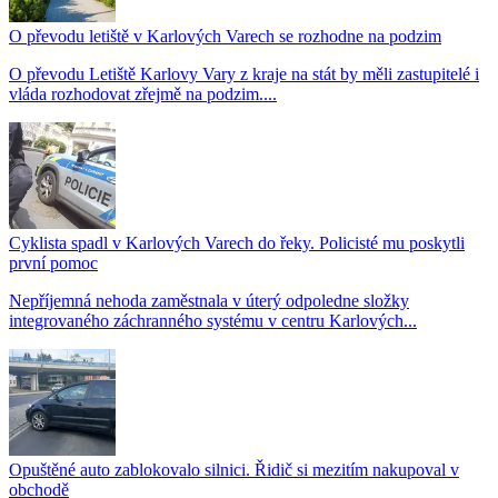
O převodu letiště v Karlových Varech se rozhodne na podzim
O převodu Letiště Karlovy Vary z kraje na stát by měli zastupitelé i
vláda rozhodovat zřejmě na podzim....
Cyklista spadl v Karlových Varech do řeky. Policisté mu poskytli
první pomoc
Nepříjemná nehoda zaměstnala v úterý odpoledne složky
integrovaného záchranného systému v centru Karlových...
Opuštěné auto zablokovalo silnici. Řidič si mezitím nakupoval v
obchodě