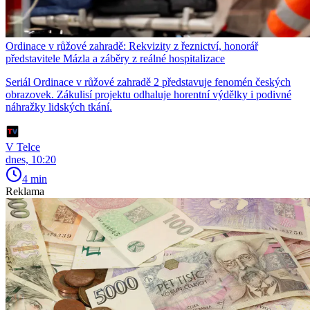
Ordinace v růžové zahradě: Rekvizity z řeznictví, honorář
představitele Mázla a záběry z reálné hospitalizace
Seriál Ordinace v růžové zahradě 2 představuje fenomén českých
obrazovek. Zákulisí projektu odhaluje horentní výdělky i podivné
náhražky lidských tkání.
V Telce
dnes, 10:20
4 min
Reklama