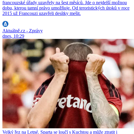
francouzské úřady uzavřely na šest měsíců. Jde o nejdelší možnou
dobu, kterou tamní právo umožňuje. Od teroristických útoků v roce
2015 už Francouzi uzavřeli desítky mešit.
Aktuálně.cz - Zprávy
dnes, 10:29
Velký řez na Letné. Sparta se loučí s Kuchtou a může ztratit i