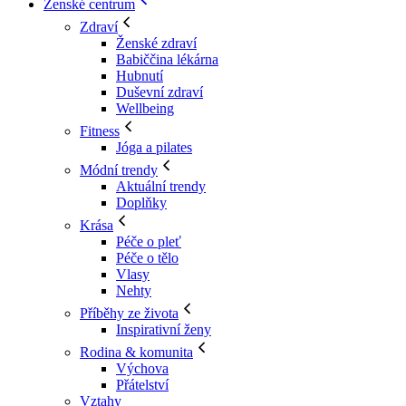
Ženské centrum
Zdraví
Ženské zdraví
Babiččina lékárna
Hubnutí
Duševní zdraví
Wellbeing
Fitness
Jóga a pilates
Módní trendy
Aktuální trendy
Doplňky
Krása
Péče o pleť
Péče o tělo
Vlasy
Nehty
Příběhy ze života
Inspirativní ženy
Rodina & komunita
Výchova
Přátelství
Vztahy