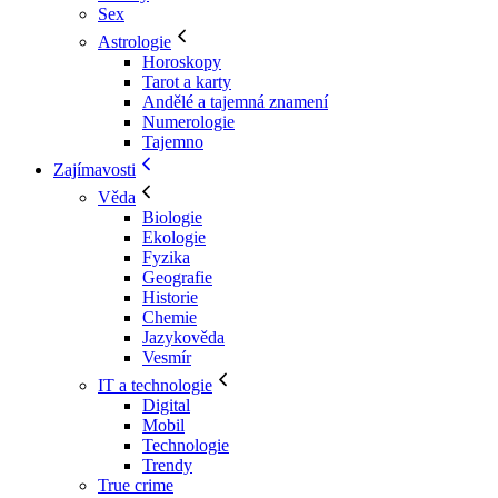
Sex
Astrologie
Horoskopy
Tarot a karty
Andělé a tajemná znamení
Numerologie
Tajemno
Zajímavosti
Věda
Biologie
Ekologie
Fyzika
Geografie
Historie
Chemie
Jazykověda
Vesmír
IT a technologie
Digital
Mobil
Technologie
Trendy
True crime