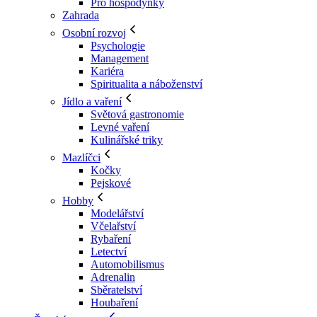
Pro hospodyňky
Zahrada
Osobní rozvoj
Psychologie
Management
Kariéra
Spiritualita a náboženství
Jídlo a vaření
Světová gastronomie
Levné vaření
Kulinářské triky
Mazlíčci
Kočky
Pejskové
Hobby
Modelářství
Včelařství
Rybaření
Letectví
Automobilismus
Adrenalin
Sběratelství
Houbaření