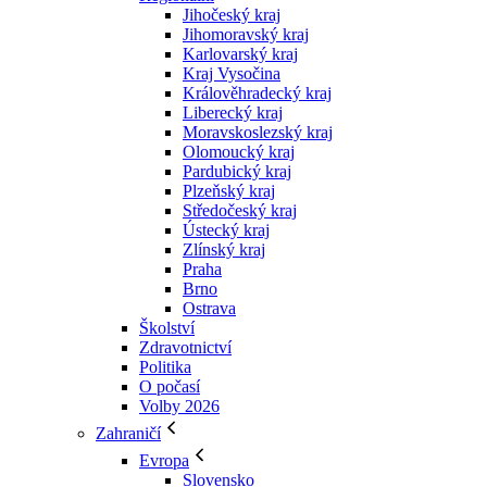
Jihočeský kraj
Jihomoravský kraj
Karlovarský kraj
Kraj Vysočina
Králověhradecký kraj
Liberecký kraj
Moravskoslezský kraj
Olomoucký kraj
Pardubický kraj
Plzeňský kraj
Středočeský kraj
Ústecký kraj
Zlínský kraj
Praha
Brno
Ostrava
Školství
Zdravotnictví
Politika
O počasí
Volby 2026
Zahraničí
Evropa
Slovensko