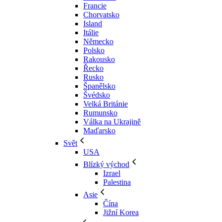
Francie
Chorvatsko
Island
Itálie
Německo
Polsko
Rakousko
Řecko
Rusko
Španělsko
Švédsko
Velká Británie
Rumunsko
Válka na Ukrajině
Maďarsko
Svět
USA
Blízký východ
Izrael
Palestina
Asie
Čína
Jižní Korea