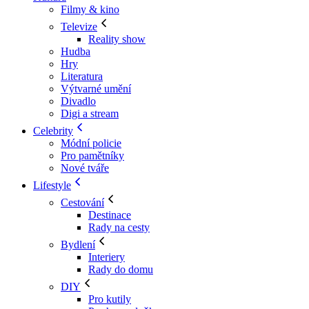
Filmy & kino
Televize
Reality show
Hudba
Hry
Literatura
Výtvarné umění
Divadlo
Digi a stream
Celebrity
Módní policie
Pro pamětníky
Nové tváře
Lifestyle
Cestování
Destinace
Rady na cesty
Bydlení
Interiery
Rady do domu
DIY
Pro kutily