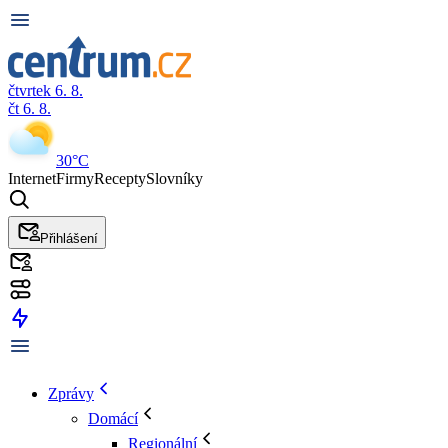
čtvrtek 6. 8.
čt 6. 8.
30°C
Internet
Firmy
Recepty
Slovníky
Přihlášení
Zprávy
Domácí
Regionální