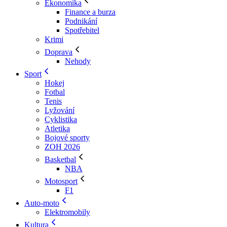
Ekonomika
Finance a burza
Podnikání
Spotřebitel
Krimi
Doprava
Nehody
Sport
Hokej
Fotbal
Tenis
Lyžování
Cyklistika
Atletika
Bojové sporty
ZOH 2026
Basketbal
NBA
Motosport
F1
Auto-moto
Elektromobily
Kultura