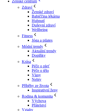
Ženské centrum
Zdraví
Ženské zdraví
Babiččina lékárna
Hubnutí
Duševní zdraví
Wellbeing
Fitness
Jóga a pilates
Módní trendy
Aktuální trendy
Doplňky
Krása
Péče o pleť
Péče o tělo
Vlasy
Nehty
Příběhy ze života
Inspirativní ženy
Rodina & komunita
Výchova
Přátelství
Vztahy