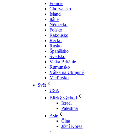
Francie
Chorvatsko
Island
Itálie
Německo
Polsko
Rakousko
Řecko
Rusko
Španělsko
Švédsko
Velká Británie
Rumunsko
Válka na Ukrajině
Maďarsko
Svět
USA
Blízký východ
Izrael
Palestina
Asie
Čína
Jižní Korea