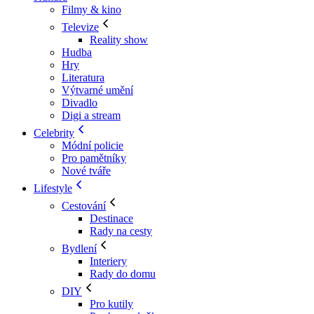
Filmy & kino
Televize
Reality show
Hudba
Hry
Literatura
Výtvarné umění
Divadlo
Digi a stream
Celebrity
Módní policie
Pro pamětníky
Nové tváře
Lifestyle
Cestování
Destinace
Rady na cesty
Bydlení
Interiery
Rady do domu
DIY
Pro kutily