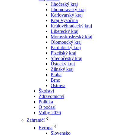
Jihočeský kraj
Jihomoravský kraj
Karlovarský kraj
Kraj Vysočina
Králověhradecký kraj
Liberecký kraj
Moravskoslezský kraj
Olomoucký kraj
Pardubický kraj
Plzeňský kraj
Středočeský kraj
Ústecký kraj
Zlínský kraj
Praha
Brno
Ostrava
Školství
Zdravotnictví
Politika
O počasí
Volby 2026
Zahraničí
Evropa
Slovensko