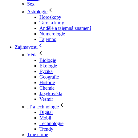
Sex
Astrologie
Horoskopy
Tarot a karty
Andělé a tajemná znamení
Numerologie
Tajemno
Zajímavosti
Věda
Biologie
Ekologie
Fyzika
Geografie
Historie
Chemie
Jazykověda
Vesmír
IT a technologie
Digital
Mobil
Technologie
Trendy
True crime