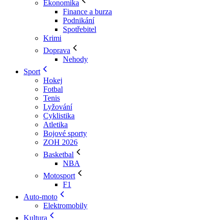
Ekonomika
Finance a burza
Podnikání
Spotřebitel
Krimi
Doprava
Nehody
Sport
Hokej
Fotbal
Tenis
Lyžování
Cyklistika
Atletika
Bojové sporty
ZOH 2026
Basketbal
NBA
Motosport
F1
Auto-moto
Elektromobily
Kultura