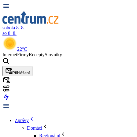
sobota 8. 8.
so 8. 8.
22°C
Internet
Firmy
Recepty
Slovníky
Přihlášení
Zprávy
Domácí
Regionální