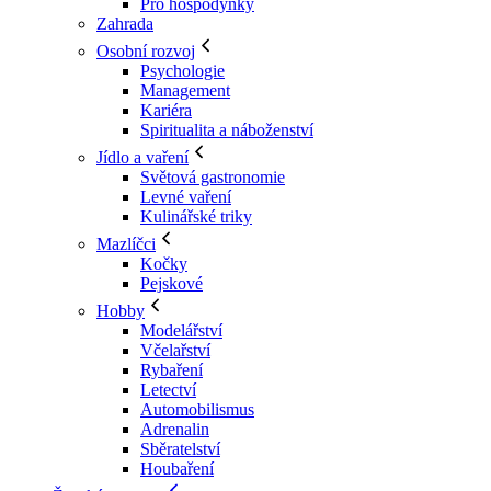
Pro hospodyňky
Zahrada
Osobní rozvoj
Psychologie
Management
Kariéra
Spiritualita a náboženství
Jídlo a vaření
Světová gastronomie
Levné vaření
Kulinářské triky
Mazlíčci
Kočky
Pejskové
Hobby
Modelářství
Včelařství
Rybaření
Letectví
Automobilismus
Adrenalin
Sběratelství
Houbaření