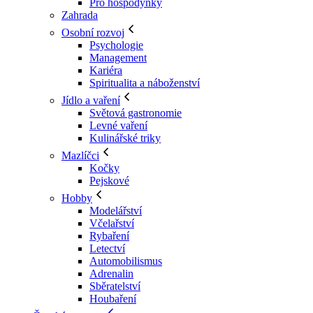
Pro hospodyňky
Zahrada
Osobní rozvoj
Psychologie
Management
Kariéra
Spiritualita a náboženství
Jídlo a vaření
Světová gastronomie
Levné vaření
Kulinářské triky
Mazlíčci
Kočky
Pejskové
Hobby
Modelářství
Včelařství
Rybaření
Letectví
Automobilismus
Adrenalin
Sběratelství
Houbaření