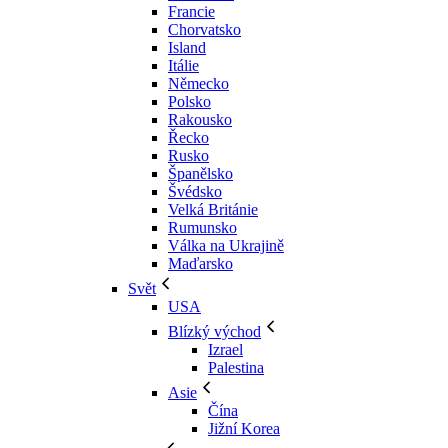
Francie
Chorvatsko
Island
Itálie
Německo
Polsko
Rakousko
Řecko
Rusko
Španělsko
Švédsko
Velká Británie
Rumunsko
Válka na Ukrajině
Maďarsko
Svět
USA
Blízký východ
Izrael
Palestina
Asie
Čína
Jižní Korea