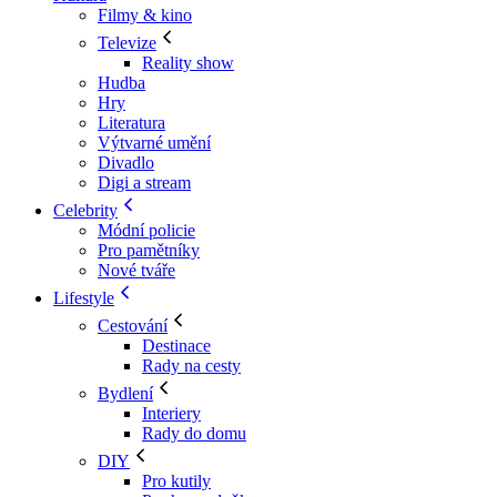
Filmy & kino
Televize
Reality show
Hudba
Hry
Literatura
Výtvarné umění
Divadlo
Digi a stream
Celebrity
Módní policie
Pro pamětníky
Nové tváře
Lifestyle
Cestování
Destinace
Rady na cesty
Bydlení
Interiery
Rady do domu
DIY
Pro kutily