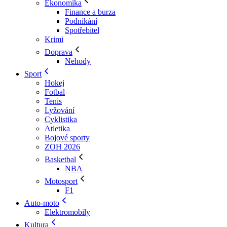
Ekonomika
Finance a burza
Podnikání
Spotřebitel
Krimi
Doprava
Nehody
Sport
Hokej
Fotbal
Tenis
Lyžování
Cyklistika
Atletika
Bojové sporty
ZOH 2026
Basketbal
NBA
Motosport
F1
Auto-moto
Elektromobily
Kultura