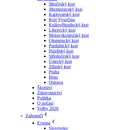
Jihočeský kraj
Jihomoravský kraj
Karlovarský kraj
Kraj Vysočina
Králověhradecký kraj
Liberecký kraj
Moravskoslezský kraj
Olomoucký kraj
Pardubický kraj
Plzeňský kraj
Středočeský kraj
Ústecký kraj
Zlínský kraj
Praha
Brno
Ostrava
Školství
Zdravotnictví
Politika
O počasí
Volby 2026
Zahraničí
Evropa
Slovensko