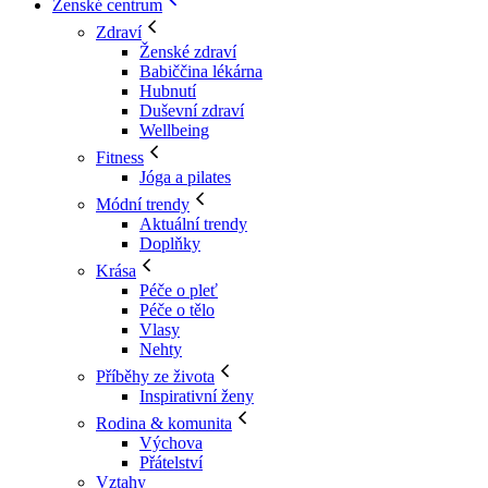
Ženské centrum
Zdraví
Ženské zdraví
Babiččina lékárna
Hubnutí
Duševní zdraví
Wellbeing
Fitness
Jóga a pilates
Módní trendy
Aktuální trendy
Doplňky
Krása
Péče o pleť
Péče o tělo
Vlasy
Nehty
Příběhy ze života
Inspirativní ženy
Rodina & komunita
Výchova
Přátelství
Vztahy