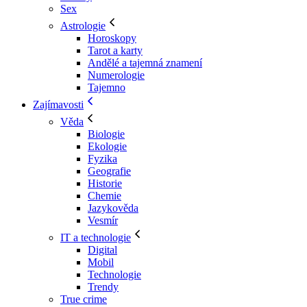
Sex
Astrologie
Horoskopy
Tarot a karty
Andělé a tajemná znamení
Numerologie
Tajemno
Zajímavosti
Věda
Biologie
Ekologie
Fyzika
Geografie
Historie
Chemie
Jazykověda
Vesmír
IT a technologie
Digital
Mobil
Technologie
Trendy
True crime