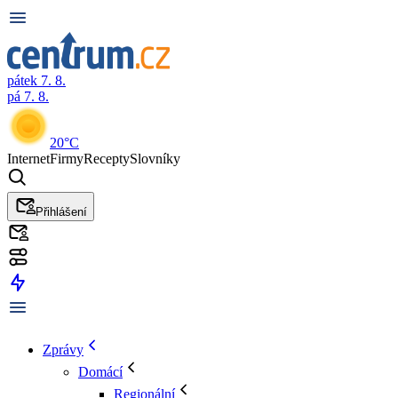
pátek 7. 8.
pá 7. 8.
20°C
Internet
Firmy
Recepty
Slovníky
Přihlášení
Zprávy
Domácí
Regionální