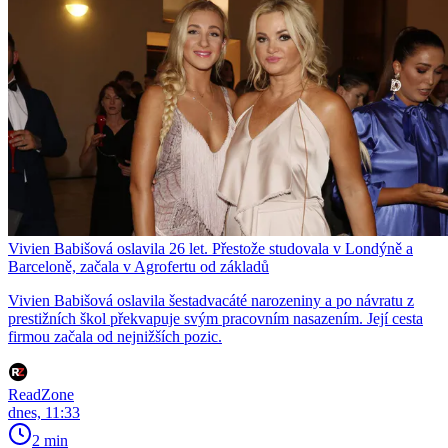
Vivien Babišová oslavila 26 let. Přestože studovala v Londýně a
Barceloně, začala v Agrofertu od základů
Vivien Babišová oslavila šestadvacáté narozeniny a po návratu z
prestižních škol překvapuje svým pracovním nasazením. Její cesta
firmou začala od nejnižších pozic.
ReadZone
dnes, 11:33
2 min