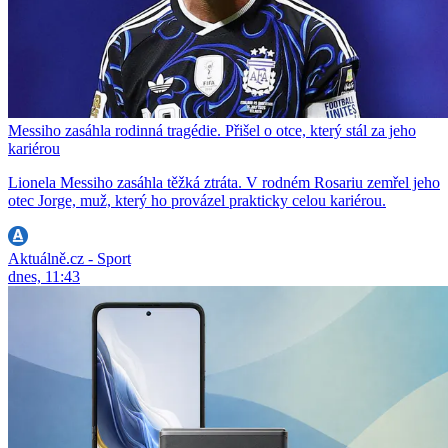
Messiho zasáhla rodinná tragédie. Přišel o otce, který stál za jeho
kariérou
Lionela Messiho zasáhla těžká ztráta. V rodném Rosariu zemřel jeho
otec Jorge, muž, který ho provázel prakticky celou kariérou.
Aktuálně.cz - Sport
dnes, 11:43