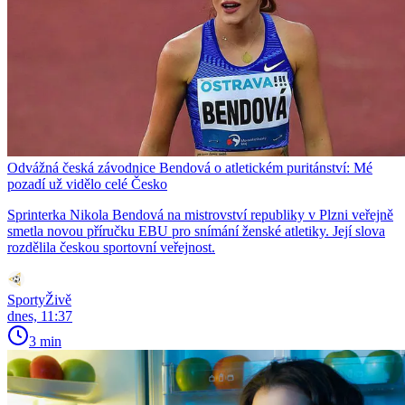
Odvážná česká závodnice Bendová o atletickém puritánství: Mé
pozadí už vidělo celé Česko
Sprinterka Nikola Bendová na mistrovství republiky v Plzni veřejně
smetla novou příručku EBU pro snímání ženské atletiky. Její slova
rozdělila českou sportovní veřejnost.
SportyŽivě
dnes, 11:37
3 min