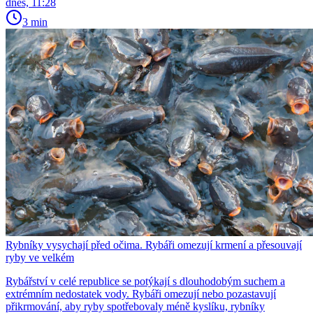
dnes, 11:28
3 min
Rybníky vysychají před očima. Rybáři omezují krmení a přesouvají
ryby ve velkém
Rybářství v celé republice se potýkají s dlouhodobým suchem a
extrémním nedostatek vody. Rybáři omezují nebo pozastavují
přikrmování, aby ryby spotřebovaly méně kyslíku, rybníky