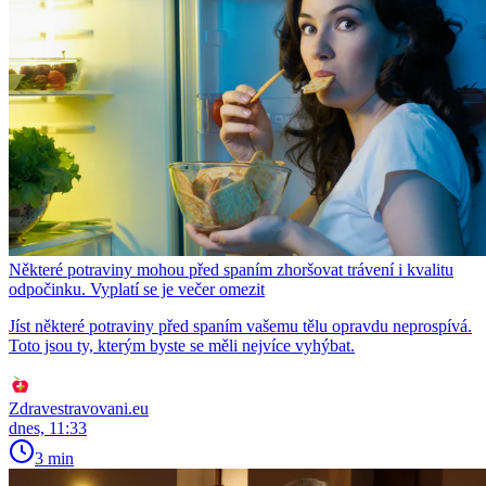
Některé potraviny mohou před spaním zhoršovat trávení i kvalitu
odpočinku. Vyplatí se je večer omezit
Jíst některé potraviny před spaním vašemu tělu opravdu neprospívá.
Toto jsou ty, kterým byste se měli nejvíce vyhýbat.
Zdravestravovani.eu
dnes, 11:33
3 min