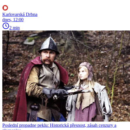
Karlovarská Drbna
dnes, 12:00
2 min
Poslední propadne peklu: Historická přesnost, zásah cenzury a