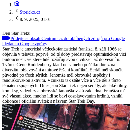
Storicko.cz
8. 9. 2025, 01:01
Den Star Treku
Přidejte si obsah Centrum.cz do oblíbených zdrojů pro Google
hledání a Google zprávy
Star Trek je americká vědeckofantastická franšíza. 8. září 1966 se
objevila v televizi poprvé, od té doby představuje optimistickou vizi
budoucnosti, ve které lidé rozšiřují svou civilizaci až do vesmíru.
Tvůrce Gene Roddenberry kladl od samého počátku důraz na
diverzitu, objevování a mírové řešení konfliktů. Seriál měl skončit
původně po třech sériích. Jenomže měl obrovské úspěchy i
fanouškovskou aktivitu. Vznikalo tak stále více a více děl s tímto
tématem spojených. Dnes jsou Star Trek nejen seriály, ale také filmy,
komiksy, videohry a obrovská fanouškovská základna. Franšíza má
své vlastní akce, mnoho lidí se baví cosplayováním hrdinů, vznikl
dokonce i oficiální svátek s názvem Star Trek Day.