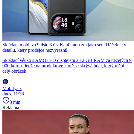
Skládací mobil za 9 tisíc Kč v Kauflandu zní jako sen. Háček je v
detailu, který prodejce nezvýraznil
Skládací véčko s AMOLED displejem a 12 GB RAM za necelých 9
000 korun. Jenže na produktové kartě se skrývá údaj, který mění
celý obrázek.
Mobify.cz
dnes, 11:38
3 min
Reklama