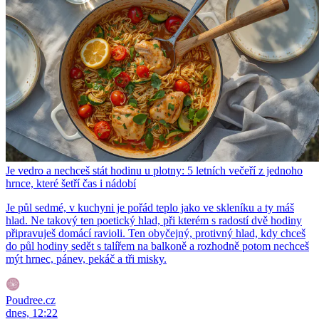
Je vedro a nechceš stát hodinu u plotny: 5 letních večeří z jednoho
hrnce, které šetří čas i nádobí
Je půl sedmé, v kuchyni je pořád teplo jako ve skleníku a ty máš
hlad. Ne takový ten poetický hlad, při kterém s radostí dvě hodiny
připravuješ domácí ravioli. Ten obyčejný, protivný hlad, kdy chceš
do půl hodiny sedět s talířem na balkoně a rozhodně potom nechceš
mýt hrnec, pánev, pekáč a tři misky.
Poudree.cz
dnes, 12:22