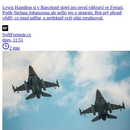
Lewis Hamilton si v Barceloně dojel pro první vítězství ve Ferrari.
Podle Stefana Johanssona ale nešlo jen o strategii. Brit prý přesně
věděl, co musí udělat, a perfektně svůj plán zrealizoval.
SvětFormule.cz
dnes, 11:51
2 min