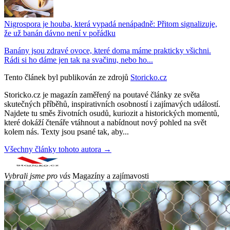
Nigrospora je houba, která vypadá nenápadně: Přitom signalizuje,
že už banán dávno není v pořádku
Banány jsou zdravé ovoce, které doma máme prakticky všichni.
Rádi si ho dáme jen tak na svačinu, nebo ho...
Tento článek byl publikován ze zdrojů
Storicko.cz
Storicko.cz je magazín zaměřený na poutavé články ze světa
skutečných příběhů, inspirativních osobností i zajímavých událostí.
Najdete tu směs životních osudů, kuriozit a historických momentů,
které dokáží čtenáře vtáhnout a nabídnout nový pohled na svět
kolem nás. Texty jsou psané tak, aby...
Všechny články tohoto autora →
Vybrali jsme pro vás
Magazíny a zajímavosti