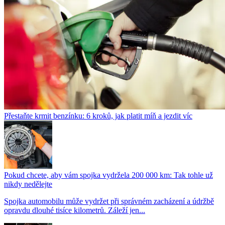
Přestaňte krmit benzínku: 6 kroků, jak platit míň a jezdit víc
Pokud chcete, aby vám spojka vydržela 200 000 km: Tak tohle už
nikdy nedělejte
Spojka automobilu může vydržet při správném zacházení a údržbě
opravdu dlouhé tisíce kilometrů. Záleží jen...