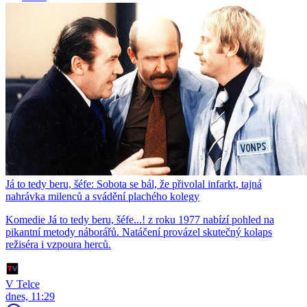
Já to tedy beru, šéfe: Sobota se bál, že přivolal infarkt, tajná
nahrávka milenců a svádění plachého kolegy
Komedie Já to tedy beru, šéfe...! z roku 1977 nabízí pohled na
pikantní metody náborářů. Natáčení provázel skutečný kolaps
režiséra i vzpoura herců.
V Telce
dnes, 11:29