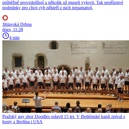
průběžně provzdušňují a několik už museli vylovit. Tak nepříznivé
podmínky pro chov ryb někteří z nich nepamatují.
Jihlavská Drbna
dnes, 11:28
4 min
Pražský gay sbor Doodles oslavil 15 let. V Betlémské kapli zpíval s
hosty z Berlína i USA