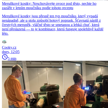
Meruňkové kostky: Neschovávejte ovoce pod těsto, nechte ho
zazářit v letním moučníku podle tohoto receptu
Meruňkové kostky jsou přesně ten typ moučníku, který vypadá
nenápadně, ale u stolu způsobí hotový poprask. Šťavnatá náplň z
čerstvých meruněk, vláčné těsto se smetanou a lehká chuť, která
není přeslazená — to je kombinace, která funguje spolehlivě každé
léto.
Cooky.cz
dnes, 12:05
5 min