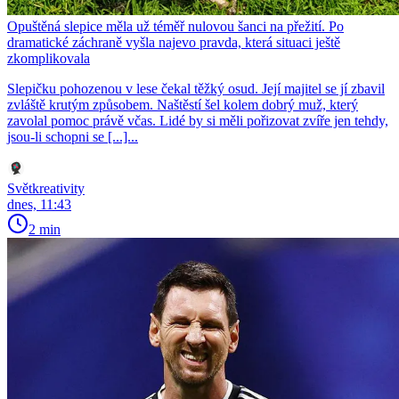
Opuštěná slepice měla už téměř nulovou šanci na přežití. Po
dramatické záchraně vyšla najevo pravda, která situaci ještě
zkomplikovala
Slepičku pohozenou v lese čekal těžký osud. Její majitel se jí zbavil
zvláště krutým způsobem. Naštěstí šel kolem dobrý muž, který
zavolal pomoc právě včas. Lidé by si měli pořizovat zvíře jen tehdy,
jsou-li schopni se [...]...
Světkreativity
dnes, 11:43
2 min