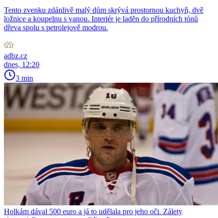
Tento zvenku zdánlivě malý dům skrývá prostornou kuchyň, dvě
ložnice a koupelnu s vanou. Interiér je laděn do přírodních tónů
dřeva spolu s petrolejově modrou.
adbz.cz
dnes, 12:20
3 min
Holkám dával 500 euro a já to udělala pro jeho oči. Zálety