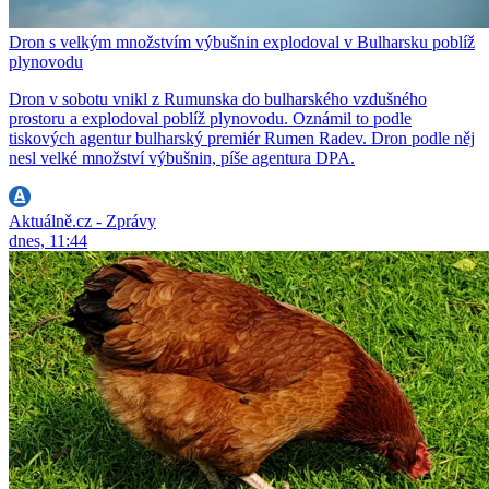
Dron s velkým množstvím výbušnin explodoval v Bulharsku poblíž
plynovodu
Dron v sobotu vnikl z Rumunska do bulharského vzdušného
prostoru a explodoval poblíž plynovodu. Oznámil to podle
tiskových agentur bulharský premiér Rumen Radev. Dron podle něj
nesl velké množství výbušnin, píše agentura DPA.
Aktuálně.cz - Zprávy
dnes, 11:44