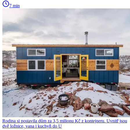
7 min
Rodina si postavila dům za 3,5 milionu Kč z kontejneru. Uvnitř jsou
dvě ložnice, vana i kuchyň do U