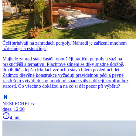
Češi strhávají na zahradách pergoly. Nahradí je zařízení mnohem
užitečnější a estetičtější
Majitelé zahrad stále častěji opouštějí tradiční pergoly a sází na
praktičtější alternativu. Plachtové stínění se díky snadné údržbě,
flexibilitě a lepší cirkulaci vzduchu stává hitem posledních let.
Zatímco dřevěné konstrukce vyžadují pravidelnou péči a pevné
zastřešení vytváří dusno, moderní shade sails nabízejí komfort bez
starostí. Co všechno dokážou a na co si dát pozor při výběru?
NESPECHEJ.cz
dnes, 12:00
4 min