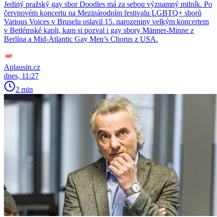
Jediný pražský gay sbor Doodles má za sebou významný milník. Po
červnovém koncertu na Mezinárodním festivalu LGBTQ+ sborů
Various Voices v Bruselu oslavil 15. narozeniny velkým koncertem
v Betlémské kapli, kam si pozval i gay sbory Männer-Minne z
Berlína a Mid-Atlantic Gay Men’s Chorus z USA.
Aplausin.cz
dnes, 11:27
2 min