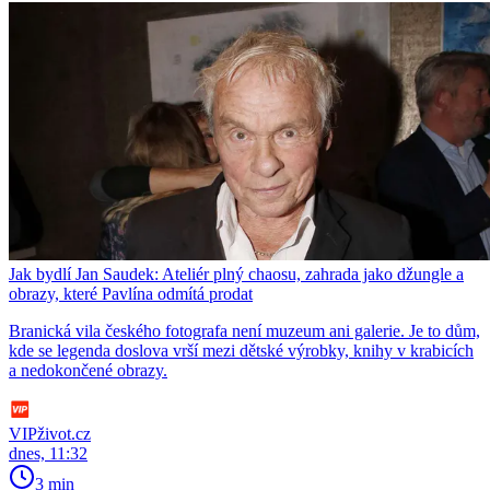
Jak bydlí Jan Saudek: Ateliér plný chaosu, zahrada jako džungle a
obrazy, které Pavlína odmítá prodat
Branická vila českého fotografa není muzeum ani galerie. Je to dům,
kde se legenda doslova vrší mezi dětské výrobky, knihy v krabicích
a nedokončené obrazy.
VIPživot.cz
dnes, 11:32
3 min