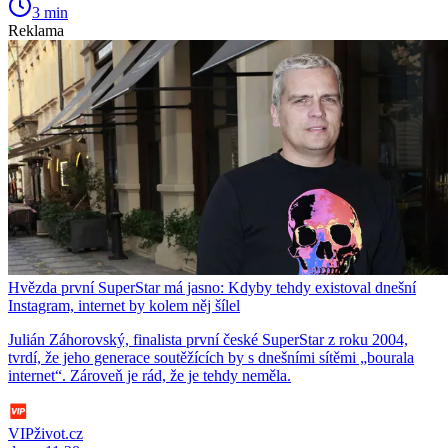
3 min
Reklama
Hvězda první SuperStar má jasno: Kdyby tehdy existoval dnešní
Instagram, internet by kolem něj šílel
Julián Záhorovský, finalista první české SuperStar z roku 2004,
tvrdí, že jeho generace soutěžících by s dnešními sítěmi „bourala
internet“. Zároveň je rád, že je tehdy neměla.
VIPživot.cz