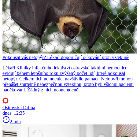
Pokousal vás netopýr? Lékaři doporučují očkování proti vzteklině
Lékaři Kliniky infekčního lékařství ostravské fakultní nemocnice
evidují během letošního roku zvýšený počet lidí, které pokousal
netopýr. Celkem jich nemocnici navštívilo patnáct. Netopýři mohou
přenášet smrtelně nebezpečnou vzteklinu, proto byli všichni pacienti
naočkováni. Žádný z nich neonemocněl.
Ostravská Drbna
dnes, 12:35
2 min