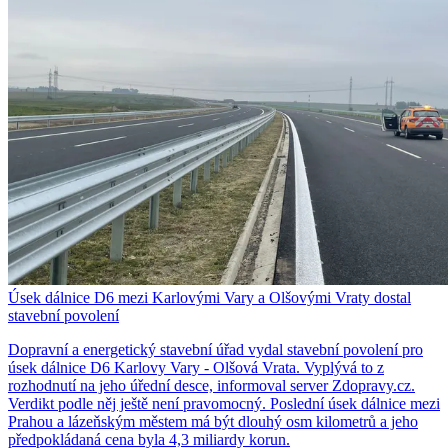
Úsek dálnice D6 mezi Karlovými Vary a Olšovými Vraty dostal
stavební povolení
Dopravní a energetický stavební úřad vydal stavební povolení pro
úsek dálnice D6 Karlovy Vary - Olšová Vrata. Vyplývá to z
rozhodnutí na jeho úřední desce, informoval server Zdopravy.cz.
Verdikt podle něj ještě není pravomocný. Poslední úsek dálnice mezi
Prahou a lázeňským městem má být dlouhý osm kilometrů a jeho
předpokládaná cena byla 4,3 miliardy korun.