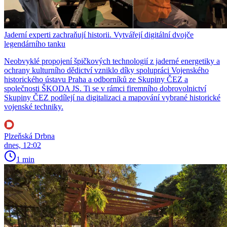
Jaderní experti zachraňují historii. Vytvářejí digitální dvojče
legendárního tanku
Neobvyklé propojení špičkových technologií z jaderné energetiky a
ochrany kulturního dědictví vzniklo díky spolupráci Vojenského
historického ústavu Praha a odborníků ze Skupiny ČEZ a
společnosti ŠKODA JS. Ti se v rámci firemního dobrovolnictví
Skupiny ČEZ podílejí na digitalizaci a mapování vybrané historické
vojenské techniky.
Plzeňská Drbna
dnes, 12:02
1 min