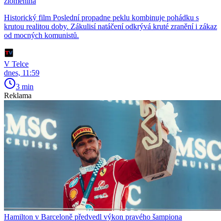
zlomenina
Historický film Poslední propadne peklu kombinuje pohádku s
krutou realitou doby. Zákulisí natáčení odkrývá kruté zranění i zákaz
od mocných komunistů.
V Telce
dnes, 11:59
3 min
Reklama
Hamilton v Barceloně předvedl výkon pravého šampiona