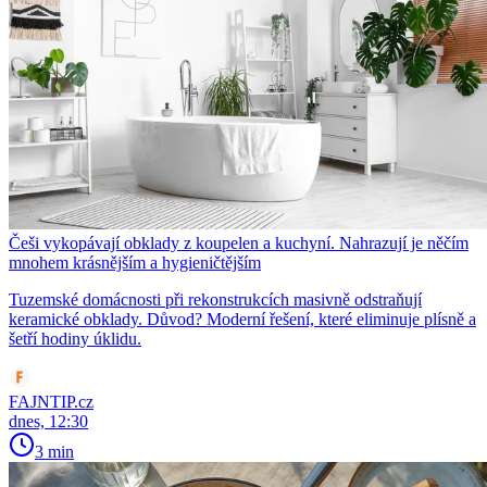
Češi vykopávají obklady z koupelen a kuchyní. Nahrazují je něčím
mnohem krásnějším a hygieničtějším
Tuzemské domácnosti při rekonstrukcích masivně odstraňují
keramické obklady. Důvod? Moderní řešení, které eliminuje plísně a
šetří hodiny úklidu.
FAJNTIP.cz
dnes, 12:30
3 min