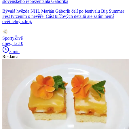
slovenského reprezentanta Gáboríka
Bývalá hvězda NHL Marián Gáborík čelí po festivalu Big Summer
Fest tvrzením o nevěře. Část klíčových detailů ale zatím nemá
ověřitelný zdroj.
SportyŽivě
dnes, 12:10
3 min
Reklama