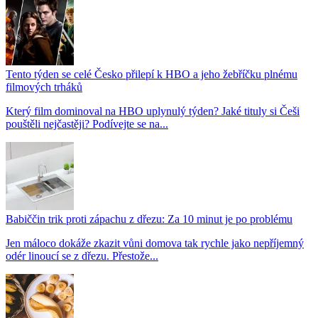
Tento týden se celé Česko přilepí k HBO a jeho žebříčku plnému
filmových trháků
Který film dominoval na HBO uplynulý týden? Jaké tituly si Češi
pouštěli nejčastěji? Podívejte se na...
Babiččin trik proti zápachu z dřezu: Za 10 minut je po problému
Jen máloco dokáže zkazit vůni domova tak rychle jako nepříjemný
odér linoucí se z dřezu. Přestože...