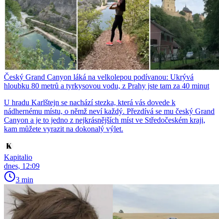
Český Grand Canyon láká na velkolepou podívanou: Ukrývá
hloubku 80 metrů a tyrkysovou vodu, z Prahy jste tam za 40 minut
U hradu Karlštejn se nachází stezka, která vás dovede k
nádhernému místu, o němž neví každý. Přezdívá se mu český Grand
Canyon a je to jedno z nejkrásnějších míst ve Středočeském kraji,
kam můžete vyrazit na dokonalý výlet.
Kapitalio
dnes, 12:09
3 min