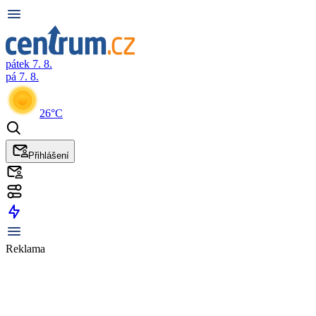
pátek 7. 8.
pá 7. 8.
26°C
Přihlášení
Reklama