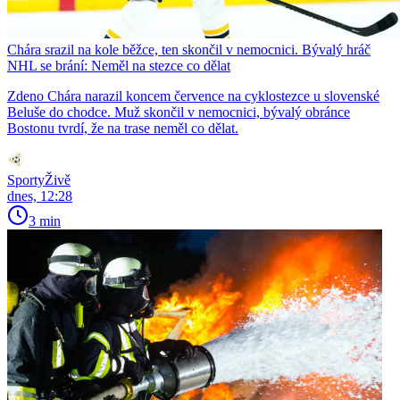
Chára srazil na kole běžce, ten skončil v nemocnici. Bývalý hráč
NHL se brání: Neměl na stezce co dělat
Zdeno Chára narazil koncem července na cyklostezce u slovenské
Beluše do chodce. Muž skončil v nemocnici, bývalý obránce
Bostonu tvrdí, že na trase neměl co dělat.
SportyŽivě
dnes, 12:28
3 min