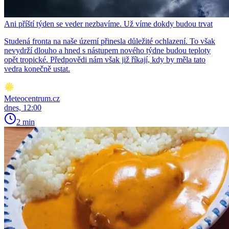
Ani příští týden se veder nezbavíme. Už víme dokdy budou trvat
Studená fronta na naše území přinesla důležité ochlazení. To však
nevydrží dlouho a hned s nástupem nového týdne budou teploty
opět tropické. Předpovědi nám však již říkají, kdy by měla tato
vedra konečně ustat.
Meteocentrum.cz
dnes, 12:00
2 min