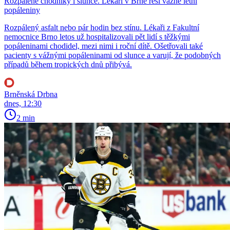
Rozpálené chodníky i slunce. Lékaři v Brně řeší vážné letní
popáleniny
Rozpálený asfalt nebo pár hodin bez stínu. Lékaři z Fakultní
nemocnice Brno letos už hospitalizovali pět lidí s těžkými
popáleninami chodidel, mezi nimi i roční dítě. Ošetřovali také
pacienty s vážnými popáleninami od slunce a varují, že podobných
případů během tropických dnů přibývá.
Brněnská Drbna
dnes, 12:30
2 min