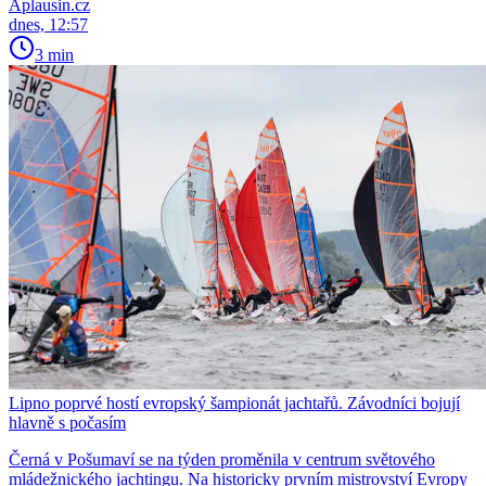
Aplausin.cz
dnes, 12:57
3 min
Lipno poprvé hostí evropský šampionát jachtařů. Závodníci bojují
hlavně s počasím
Černá v Pošumaví se na týden proměnila v centrum světového
mládežnického jachtingu. Na historicky prvním mistrovství Evropy