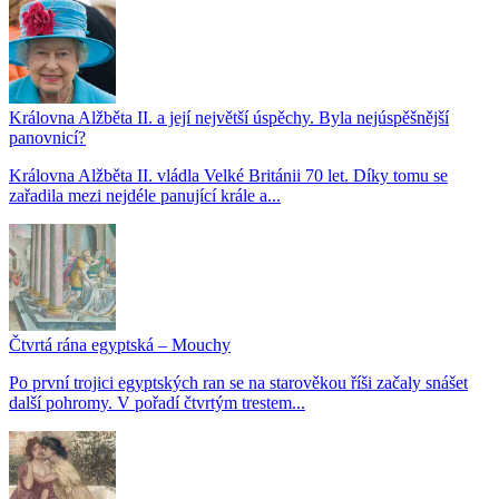
Královna Alžběta II. a její největší úspěchy. Byla nejúspěšnější
panovnicí?
Královna Alžběta II. vládla Velké Británii 70 let. Díky tomu se
zařadila mezi nejdéle panující krále a...
Čtvrtá rána egyptská – Mouchy
Po první trojici egyptských ran se na starověkou říši začaly snášet
další pohromy. V pořadí čtvrtým trestem...