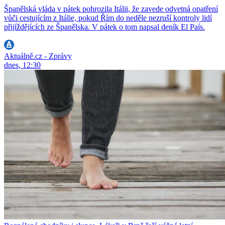
Španělská vláda v pátek pohrozila Itálii, že zavede odvetná opatření
vůči cestujícím z Itálie, pokud Řím do neděle nezruší kontroly lidí
přijíždějících ze Španělska. V pátek o tom napsal deník El País.
Aktuálně.cz - Zprávy
dnes, 12:30