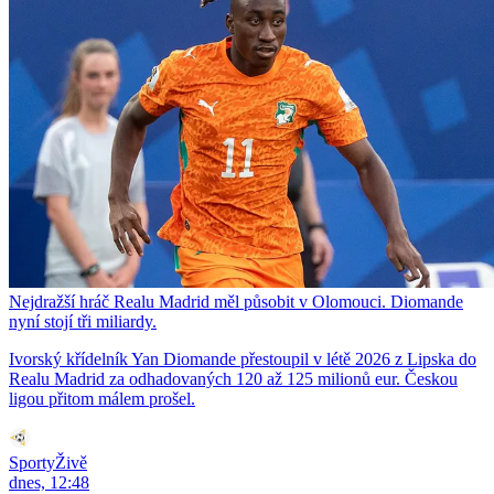
Nejdražší hráč Realu Madrid měl působit v Olomouci. Diomande
nyní stojí tři miliardy.
Ivorský křídelník Yan Diomande přestoupil v létě 2026 z Lipska do
Realu Madrid za odhadovaných 120 až 125 milionů eur. Českou
ligou přitom málem prošel.
SportyŽivě
dnes, 12:48