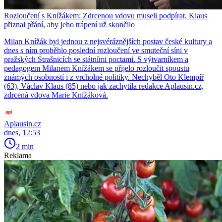
Rozloučení s Knížákem: Zdrcenou vdovu museli podpírat, Klaus
přiznal přání, aby jeho trápení už skončilo
Milan Knížák byl jednou z nejsvéráznějších postav české kultury a
dnes s ním proběhlo poslední rozloučení ve smuteční síni v
pražských Strašnicích se státními poctami. S výtvarníkem a
pedagogem Milanem Knížákem se přijelo rozloučit spoustu
známých osobností i z vrcholné politiky. Nechyběl Oto Klempíř
(63), Václav Klaus (85) nebo jak zachytila redakce Aplausin.cz,
zdrcená vdova Marie Knížáková.
Aplausin.cz
dnes, 12:53
2 min
Reklama