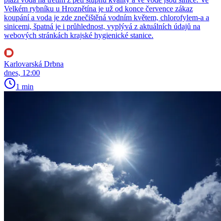
Velkém rybníku u Hroznětína je už od konce července zákaz
koupání a voda je zde znečištěná vodním květem, chlorofylem-a a
sinicemi, špatná je i průhlednost, vyplývá z aktuálních údajů na
webových stránkách krajské hygienické stanice.
Karlovarská Drbna
dnes, 12:00
1 min