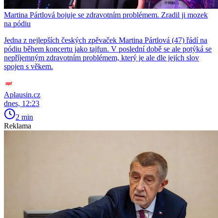
Martina Pártlová bojuje se zdravotním problémem. Zradil ji mozek
na pódiu
Jedna z nejlepších českých zpěvaček Martina Pártlová (47) řádí na
pódiu během koncertu jako tajfun. V poslední době se ale potýká se
nepříjemným zdravotním problémem, který je ale dle jejích slov
spojen s věkem.
Aplausin.cz
dnes, 12:23
2 min
Reklama