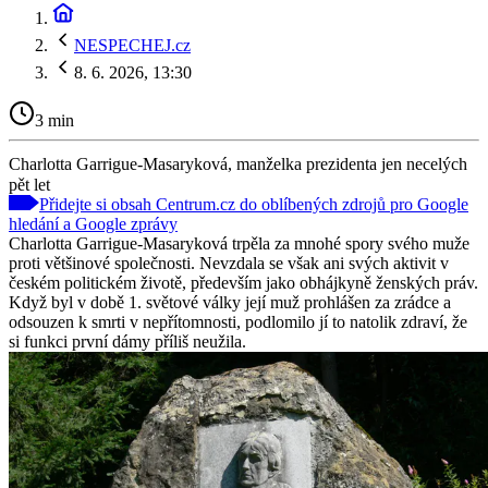
NESPECHEJ.cz
8. 6. 2026, 13:30
3 min
Charlotta Garrigue-Masaryková, manželka prezidenta jen necelých
pět let
Přidejte si obsah Centrum.cz do oblíbených zdrojů pro Google
hledání a Google zprávy
Charlotta Garrigue-Masaryková trpěla za mnohé spory svého muže
proti většinové společnosti. Nevzdala se však ani svých aktivit v
českém politickém životě, především jako obhájkyně ženských práv.
Když byl v době 1. světové války její muž prohlášen za zrádce a
odsouzen k smrti v nepřítomnosti, podlomilo jí to natolik zdraví, že
si funkci první dámy příliš neužila.