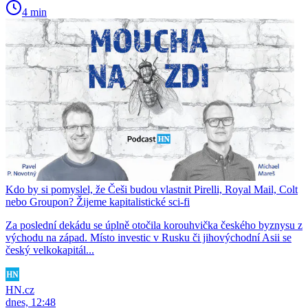
4 min
Kdo by si pomyslel, že Češi budou vlastnit Pirelli, Royal Mail, Colt
nebo Groupon? Žijeme kapitalistické sci-fi
Za poslední dekádu se úplně otočila korouhvička českého byznysu z
východu na západ. Místo investic v Rusku či jihovýchodní Asii se
český velkokapitál...
HN.cz
dnes, 12:48