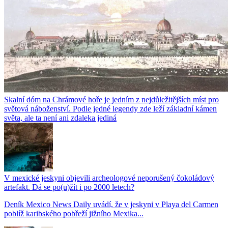
Skalní dóm na Chrámové hoře je jedním z nejdůležitějších míst pro
světová náboženství. Podle jedné legendy zde leží základní kámen
světa, ale ta není ani zdaleka jediná
V mexické jeskyni objevili archeologové neporušený čokoládový
artefakt. Dá se po(u)žít i po 2000 letech?
Deník Mexico News Daily uvádí, že v jeskyni v Playa del Carmen
poblíž karibského pobřeží jižního Mexika...