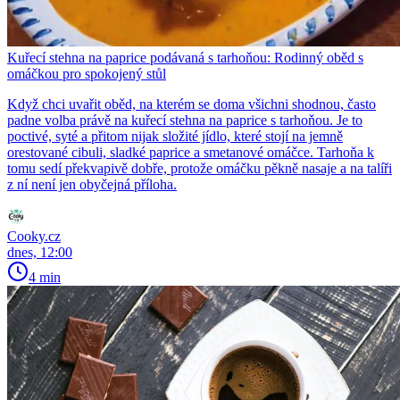
Kuřecí stehna na paprice podávaná s tarhoňou: Rodinný oběd s
omáčkou pro spokojený stůl
Když chci uvařit oběd, na kterém se doma všichni shodnou, často
padne volba právě na kuřecí stehna na paprice s tarhoňou. Je to
poctivé, syté a přitom nijak složité jídlo, které stojí na jemně
orestované cibuli, sladké paprice a smetanové omáčce. Tarhoňa k
tomu sedí překvapivě dobře, protože omáčku pěkně nasaje a na talíři
z ní není jen obyčejná příloha.
Cooky.cz
dnes, 12:00
4 min