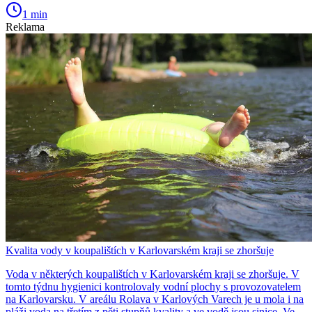
1 min
Reklama
Kvalita vody v koupalištích v Karlovarském kraji se zhoršuje
Voda v některých koupalištích v Karlovarském kraji se zhoršuje. V
tomto týdnu hygienici kontrolovaly vodní plochy s provozovatelem
na Karlovarsku. V areálu Rolava v Karlových Varech je u mola i na
pláži voda na třetím z pěti stupňů kvality a ve vodě jsou sinice. Ve