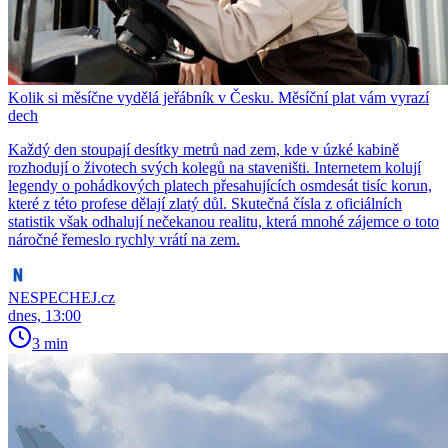
Kolik si měsíčne vydělá jeřábník v Česku. Měsíční plat vám vyrazí
dech
Každý den stoupají desítky metrů nad zem, kde v úzké kabině
rozhodují o životech svých kolegů na staveništi. Internetem kolují
legendy o pohádkových platech přesahujících osmdesát tisíc korun,
které z této profese dělají zlatý důl. Skutečná čísla z oficiálních
statistik však odhalují nečekanou realitu, která mnohé zájemce o toto
náročné řemeslo rychly vrátí na zem.
NESPECHEJ.cz
dnes, 13:00
3 min