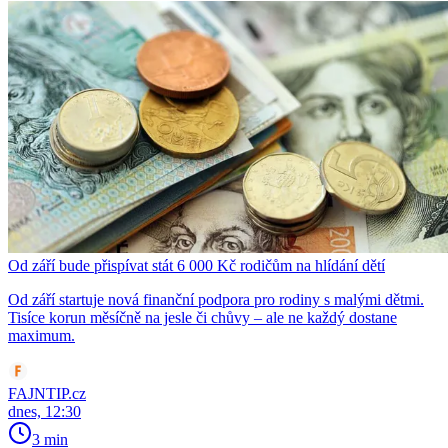
Od září bude přispívat stát 6 000 Kč rodičům na hlídání dětí
Od září startuje nová finanční podpora pro rodiny s malými dětmi.
Tisíce korun měsíčně na jesle či chůvy – ale ne každý dostane
maximum.
FAJNTIP.cz
dnes, 12:30
3 min