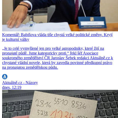
Komentář: Babišova vláda tiše chystá velké politické změny. Kryjí
je kulturní války
„Je to celé vymyšlené jen pro velké agropodniky, které žijí na
pronajaté půdě. Jsme kategoricky proti,“ řekl šéf Asociace
soukromého zemědělství ČR Jaroslav Šebek redakci Aktuálně.cz k
chystané vládní novele, která by zavedla povinné předkupní právo
na pronajatou zemědělskou půdu.
Aktuálně.cz - Názory
dnes, 12:19