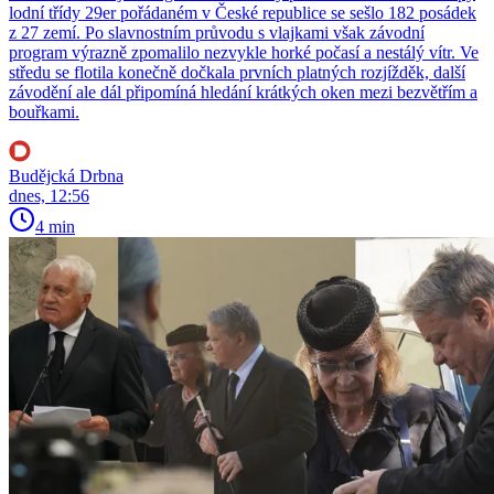
lodní třídy 29er pořádaném v České republice se sešlo 182 posádek
z 27 zemí. Po slavnostním průvodu s vlajkami však závodní
program výrazně zpomalilo nezvykle horké počasí a nestálý vítr. Ve
středu se flotila konečně dočkala prvních platných rozjížděk, další
závodění ale dál připomíná hledání krátkých oken mezi bezvětřím a
bouřkami.
Budějcká Drbna
dnes, 12:56
4 min