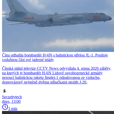
Čína odhalila bombardér H-6N s balistickou střelou JL-1. Posiluje
vzdušnou část své jaderné triády
Čínská státní televize CCTV News odvysílala 4. srpna 2026 záběry,
na kterých je bombardér H-6N Lidové osvobozenecké armády
nesoucí balistickou raketu Jinglei-1 odpalovanou ze vzduchu,
doprovázený nejméně dvěma stíhačkami stealth J-20.
Securitytech
dnes, 13:00
3 min