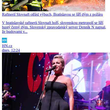
Rafinerií Slovnaft otřásl výbuch, Bratislavou se šíří dým z požáru
V bratislavské rafinerii Slovnaft hoří, slovenskou metropolí se šíří
hustý černý dým. Slovenský zpravodajský server Denník N napsal,
že budovami v...
HN.cz
dnes, 12:24