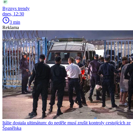
Byznys trendy
dnes, 12:30
3 min
Reklama
Itálie dostala ultimátum: do neděle musí zrušit kontroly cestujících ze
Španělska