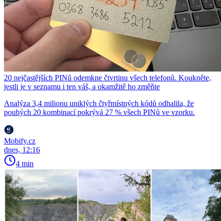
20 nejčastějších PINů odemkne čtvrtinu všech telefonů. Koukněte,
jestli je v seznamu i ten váš, a okamžitě ho změňte
Analýza 3,4 milionu uniklých čtyřmístných kódů odhalila, že
pouhých 20 kombinací pokrývá 27 % všech PINů ve vzorku.
Mobify.cz
dnes, 12:16
4 min