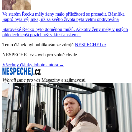
Ve starém Řecku měly ženy málo příležitostí se prosadit. Básnířka
Sapfó byla výjimka, už za svého života byla velmi obdivována
Starověké Řecko bylo doménou mužů. Ačkoliv ženy měly v jistých
ohledech lepší pozici než v křesťanském...
Tento článek byl publikován ze zdrojů
NESPECHEJ.cz
NESPECHEJ.cz - web pro volné chvíle
Všechny články tohoto autora →
Vybrali jsme pro vás
Magazíny a zajímavosti