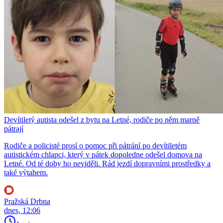
Devítiletý autista odešel z bytu na Letné, rodiče po něm marně
pátrají
Rodiče a policisté prosí o pomoc při pátrání po devítiletém
autistickém chlapci, který v pátek dopoledne odešel domova na
Letné. Od té doby ho neviděli. Rád jezdí dopravními prostředky a
také výtahem.
Pražská Drbna
dnes, 12:06