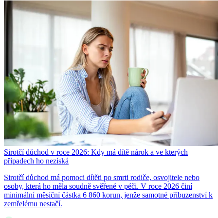
Sirotčí důchod v roce 2026: Kdy má dítě nárok a ve kterých
případech ho nezíská
Sirotčí důchod má pomoci dítěti po smrti rodiče, osvojitele nebo
osoby, která ho měla soudně svěřené v péči. V roce 2026 činí
minimální měsíční částka 6 860 korun, jenže samotné příbuzenství k
zemřelému nestačí.