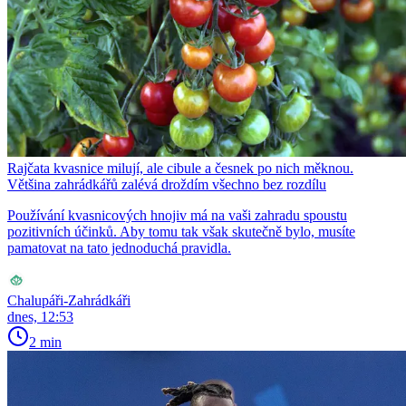
Rajčata kvasnice milují, ale cibule a česnek po nich měknou.
Většina zahrádkářů zalévá droždím všechno bez rozdílu
Používání kvasnicových hnojiv má na vaši zahradu spoustu
pozitivních účinků. Aby tomu tak však skutečně bylo, musíte
pamatovat na tato jednoduchá pravidla.
Chalupáři-Zahrádkáři
dnes, 12:53
2 min