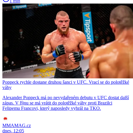
1 min
Poppeck rychle dostane druhou šanci v UFC. Vrací se do polotěžké
váhy
Alexander Poppeck má po nevydařeném debutu v UFC dostat další
zápas. V říjnu se má vrátit do polotěžké váhy proti Brazilci
Felipemu Francovi, který naposledy vyhrál na TKO.
MMAMAG.cz
dnes, 12:05