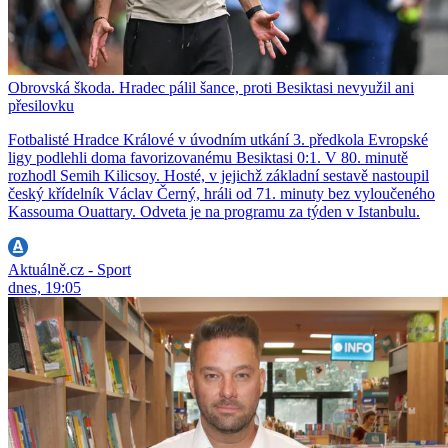
Obrovská škoda. Hradec pálil šance, proti Besiktasi nevyužil ani
přesilovku
Fotbalisté Hradce Králové v úvodním utkání 3. předkola Evropské
ligy podlehli doma favorizovanému Besiktasi 0:1. V 80. minutě
rozhodl Semih Kilicsoy. Hosté, v jejichž základní sestavě nastoupil
český křídelník Václav Černý, hráli od 71. minuty bez vyloučeného
Kassouma Ouattary. Odveta je na programu za týden v Istanbulu.
Aktuálně.cz - Sport
dnes, 19:05