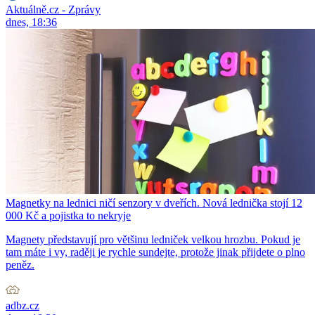
Aktuálně.cz - Zprávy
dnes, 18:36
Magnetky na lednici ničí senzory v dveřích. Nová lednička stojí 12
000 Kč a pojistka to nekryje
Magnety představují pro většinu ledniček velkou hrozbu. Pokud je
tam máte i vy, raději je rychle sundejte, protože jinak přijdete o plno
peněz.
adbz.cz