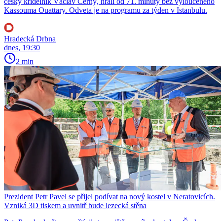
český křídelník Václav Černý, hráli od 71. minuty bez vyloučeného
Kassouma Ouattary. Odveta je na programu za týden v Istanbulu.
Hradecká Drbna
dnes, 19:30
2 min
Prezident Petr Pavel se přijel podívat na nový kostel v Neratovicích.
Vzniká 3D tiskem a uvnitř bude lezecká stěna