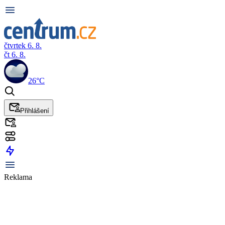
čtvrtek 6. 8.
čt 6. 8.
26°C
Přihlášení
Reklama