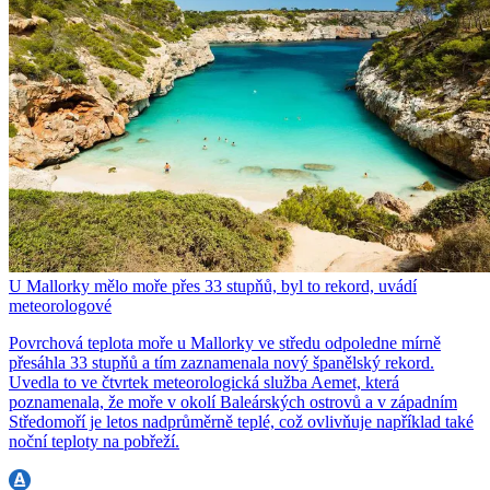
U Mallorky mělo moře přes 33 stupňů, byl to rekord, uvádí
meteorologové
Povrchová teplota moře u Mallorky ve středu odpoledne mírně
přesáhla 33 stupňů a tím zaznamenala nový španělský rekord.
Uvedla to ve čtvrtek meteorologická služba Aemet, která
poznamenala, že moře v okolí Baleárských ostrovů a v západním
Středomoří je letos nadprůměrně teplé, což ovlivňuje například také
noční teploty na pobřeží.