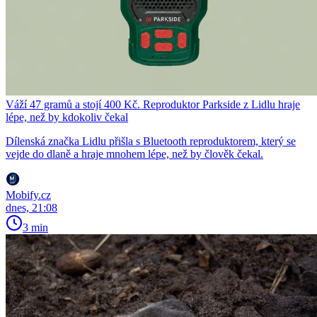
Váží 47 gramů a stojí 400 Kč. Reproduktor Parkside z Lidlu hraje
lépe, než by kdokoliv čekal
Dílenská značka Lidlu přišla s Bluetooth reproduktorem, který se
vejde do dlaně a hraje mnohem lépe, než by člověk čekal.
Mobify.cz
dnes, 21:08
3 min