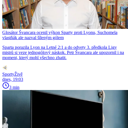
Glosátor Švancara ocenil výkon Sparty proti Lyonu, Suchomela
vlastňák ale nazval šíleným gólem
Sparta porazila Lyon na Letné 2:1 a do odvety 3. předkola Ligy
mistrů si veze jednogólový náskok. Petr Švancara ale upozornil i na
moment, který mohl všechno zhatit.
SportyŽivě
dnes, 19:03
3 min