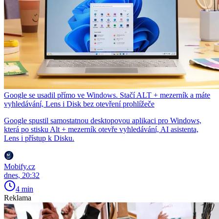
Google se usadil přímo ve Windows. Stačí ALT + mezerník a máte
vyhledávání, Lens i Disk bez otevření prohlížeče
Google spustil samostatnou desktopovou aplikaci pro Windows,
která po stisku Alt + mezerník otevře vyhledávání, AI asistenta,
Lens i přístup k Disku.
Mobify.cz
dnes, 20:32
4 min
Reklama