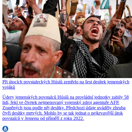
Při útocích povstaleckých Húsíů zemřelo na šest desítek jemenských
vojáků
Údery jemenských povstalců Húsíů na provládní jednotky zabily 58
lidí, řekl ve čtvrtek nejmenovaný vojenský zdroj agentuře AFP.
Zraněných jsou podle něj desítky. Předchozí údaje uváděly zhruba
čtyři desítky mrtvých. Mohlo by se tak jednat o nejkrvavější útok
povstalců v Jemenu od příměří z roku 2022.