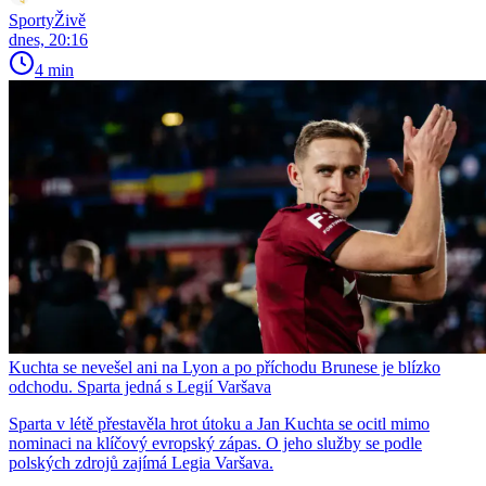
SportyŽivě
dnes, 20:16
4 min
Kuchta se nevešel ani na Lyon a po příchodu Brunese je blízko
odchodu. Sparta jedná s Legií Varšava
Sparta v létě přestavěla hrot útoku a Jan Kuchta se ocitl mimo
nominaci na klíčový evropský zápas. O jeho služby se podle
polských zdrojů zajímá Legia Varšava.