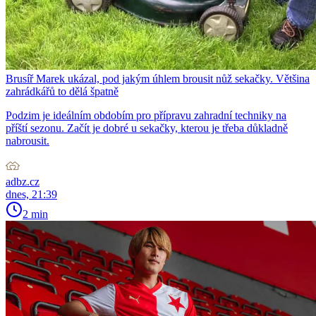
Brusíř Marek ukázal, pod jakým úhlem brousit nůž sekačky. Většina
zahrádkářů to dělá špatně
Podzim je ideálním obdobím pro přípravu zahradní techniky na
příští sezonu. Začít je dobré u sekačky, kterou je třeba důkladně
nabrousit.
adbz.cz
dnes, 21:39
2 min