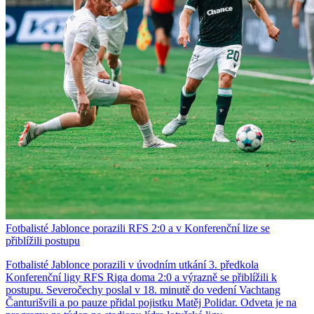
Fotbalisté Jablonce porazili RFS 2:0 a v Konferenční lize se
přiblížili postupu
Fotbalisté Jablonce porazili v úvodním utkání 3. předkola
Konferenční ligy RFS Riga doma 2:0 a výrazně se přiblížili k
postupu. Severočechy poslal v 18. minutě do vedení Vachtang
Čanturišvili a po pauze přidal pojistku Matěj Polidar. Odveta je na