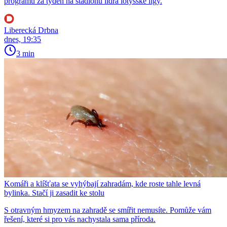
programu za týden na stadionu lídra lotyšské ligy.
Liberecká Drbna
dnes, 19:35
3 min
Komáři a klíšťata se vyhýbají zahradám, kde roste tahle levná
bylinka. Stačí ji zasadit ke stolu
S otravným hmyzem na zahradě se smířit nemusíte. Pomůže vám
řešení, které si pro vás nachystala sama příroda.