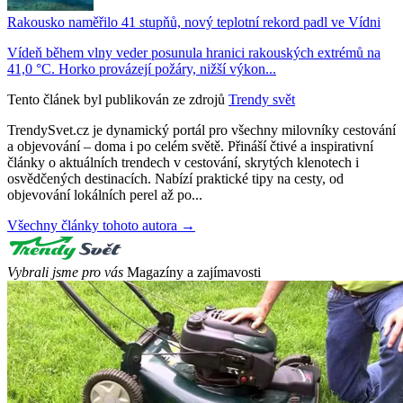
Rakousko naměřilo 41 stupňů, nový teplotní rekord padl ve Vídni
Vídeň během vlny veder posunula hranici rakouských extrémů na
41,0 °C. Horko provázejí požáry, nižší výkon...
Tento článek byl publikován ze zdrojů
Trendy svět
TrendySvet.cz je dynamický portál pro všechny milovníky cestování
a objevování – doma i po celém světě. Přináší čtivé a inspirativní
články o aktuálních trendech v cestování, skrytých klenotech i
osvědčených destinacích. Nabízí praktické tipy na cesty, od
objevování lokálních perel až po...
Všechny články tohoto autora →
Vybrali jsme pro vás
Magazíny a zajímavosti