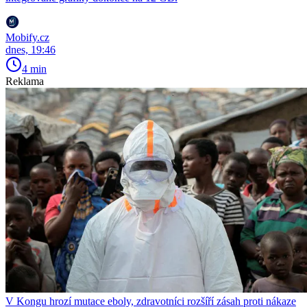
Mobify.cz
dnes, 19:46
4 min
Reklama
V Kongu hrozí mutace eboly, zdravotníci rozšíří zásah proti nákaze