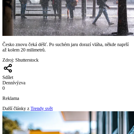
Česko znovu čeká déšť. Po suchém jaru dorazí vláha, někde naprší
až kolem 20 milimetrů.
Zdroj
:
Shutterstock
Sdílet
Denní
výzva
0
Reklama
Další články z
Trendy svět