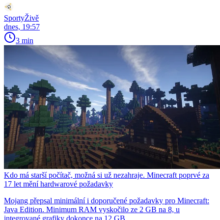
SportyŽivě
dnes, 19:57
3 min
Kdo má starší počítač, možná si už nezahraje. Minecraft poprvé za
17 let mění hardwarové požadavky
Mojang přepsal minimální i doporučené požadavky pro Minecraft:
Java Edition. Minimum RAM vyskočilo ze 2 GB na 8, u
integrované grafiky dokonce na 12 GB.