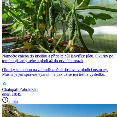
Namočte chleba do kbelíku a přidejte půl lahvičky jódu. Okurky po
tom hnojí samy sebe a plodí až do prvních mrazů
Okurky se mohou na zahradě změnit doslova v plodící nezmary.
Musíte je jen správně vyživit – a pak už se jen těšit z výsledků.
Chalupáři-Zahrádkáři
dnes, 18:45
2 min