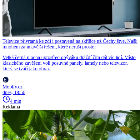
Televize přivrtaná ke zdi i postavená na skříňce už Čechy štve. Našli
mnohem zajímavější řešení, které neruší prostor
Velká černá plocha uprostřed obýváku dráždí čím dál víc lidí. Místo
klasického zavěšení volí posuvné panely, lamely nebo televizor,
který se tváří jako obraz.
Mobify.cz
dnes, 18:56
4 min
Reklama