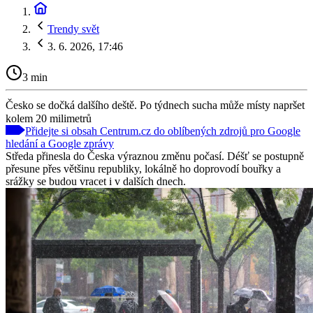
Trendy svět
3. 6. 2026, 17:46
3 min
Česko se dočká dalšího deště. Po týdnech sucha může místy napršet
kolem 20 milimetrů
Přidejte si obsah Centrum.cz do oblíbených zdrojů pro Google
hledání a Google zprávy
Středa přinesla do Česka výraznou změnu počasí. Déšť se postupně
přesune přes většinu republiky, lokálně ho doprovodí bouřky a
srážky se budou vracet i v dalších dnech.