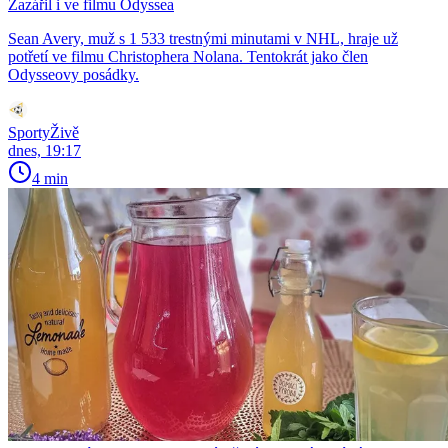
Zazářil i ve filmu Odyssea
Sean Avery, muž s 1 533 trestnými minutami v NHL, hraje už
potřetí ve filmu Christophera Nolana. Tentokrát jako člen
Odysseovy posádky.
SportyŽivě
dnes, 19:17
4 min