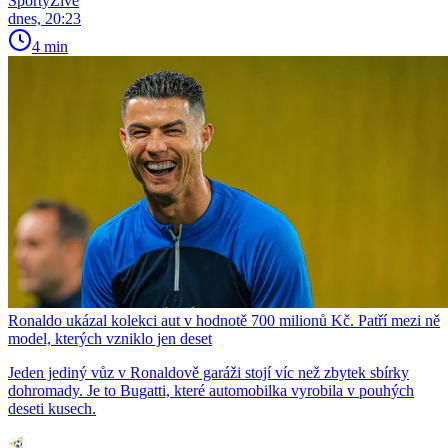
SportyŽivě
dnes, 20:23
4 min
Ronaldo ukázal kolekci aut v hodnotě 700 milionů Kč. Patří mezi ně
model, kterých vzniklo jen deset
Jeden jediný vůz v Ronaldově garáži stojí víc než zbytek sbírky
dohromady. Je to Bugatti, které automobilka vyrobila v pouhých
deseti kusech.