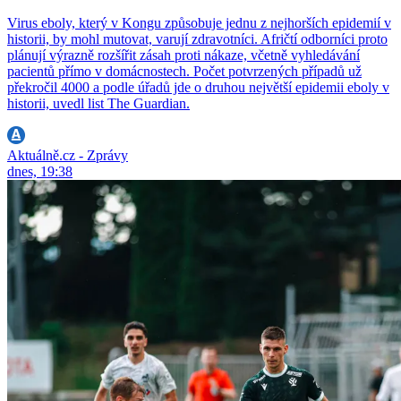
Virus eboly, který v Kongu způsobuje jednu z nejhorších epidemií v
historii, by mohl mutovat, varují zdravotníci. Afričtí odborníci proto
plánují výrazně rozšířit zásah proti nákaze, včetně vyhledávání
pacientů přímo v domácnostech. Počet potvrzených případů už
překročil 4000 a podle úřadů jde o druhou největší epidemii eboly v
historii, uvedl list The Guardian.
Aktuálně.cz - Zprávy
dnes, 19:38