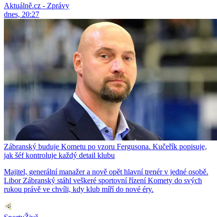
Aktuálně.cz - Zprávy
dnes, 20:27
Zábranský buduje Kometu po vzoru Fergusona. Kučeřík popisuje,
jak šéf kontroluje každý detail klubu
Majitel, generální manažer a nově opět hlavní trenér v jedné osobě.
Libor Zábranský stáhl veškeré sportovní řízení Komety do svých
rukou právě ve chvíli, kdy klub míří do nové éry.