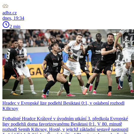
adbz.cz
dnes, 19:34
2 min
Hradec v Evropské lize podlehl Besiktasi 0:1, v oslabení rozhodl
Kilicsoy
Fotbalisté Hradce Králové v úvodním utkání 3. předkola Evropské
ligy podlehli doma favorizovanému Besiktasi 0:1. V 80. minutě
rozhodl Semih Kilicsoy. Hosté, v jejichž základní sestavě nastoupil