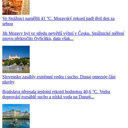
Ve Strážnici naměřili 41 °C. Moravský rekord padl třetí den za
sebou
Jih Moravy byl ve středu největší výhní v Česku. Strážnické měření
znovu překročilo čtyřicítku, data však...
Slovensko zasáhly extrémní vedra i sucho. Dunaj omezuje část
plavby
Bratislava přepsala teplotní rekord hodnotou 40,6 °C. Vedra
doprovází rozsáhlé sucho a nízká voda na Dunaji...