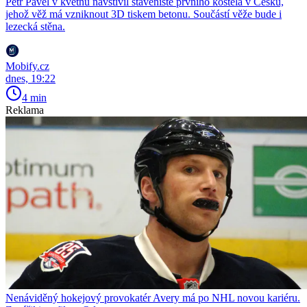
Petr Pavel v květnu navštívil staveniště prvního kostela v Česku,
jehož věž má vzniknout 3D tiskem betonu. Součástí věže bude i
lezecká stěna.
Mobify.cz
dnes, 19:22
4 min
Reklama
Nenáviděný hokejový provokatér Avery má po NHL novou kariéru.