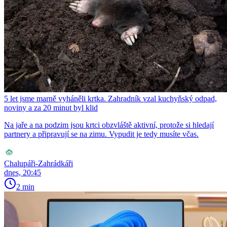
5 let jsme marně vyháněli krtka. Zahradník vzal kuchyňský odpad,
noviny a za 20 minut byl klid
Na jaře a na podzim jsou krtci obzvláště aktivní, protože si hledají
partnery a připravují se na zimu. Vypudit je tedy musíte včas.
Chalupáři-Zahrádkáři
dnes, 20:45
2 min