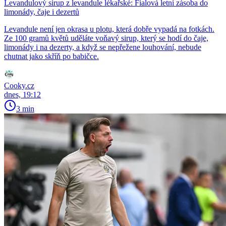
Levandulový sirup z levandule lékařské: Fialová letní zásoba do
limonády, čaje i dezertů
Levandule není jen okrasa u plotu, která dobře vypadá na fotkách.
Ze 100 gramů květů uděláte voňavý sirup, který se hodí do čaje,
limonády i na dezerty, a když se nepřežene louhování, nebude
chutnat jako skříň po babičce.
Cooky.cz
dnes, 19:12
3 min