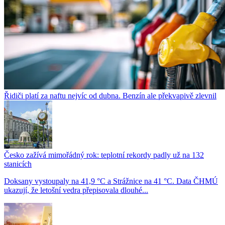
Řidiči platí za naftu nejvíc od dubna. Benzín ale překvapivě zlevnil
Česko zažívá mimořádný rok: teplotní rekordy padly už na 132
stanicích
Doksany vystoupaly na 41,9 °C a Strážnice na 41 °C. Data ČHMÚ
ukazují, že letošní vedra přepisovala dlouhé...