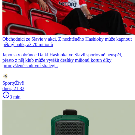
Obchodníci ze Slavie v akci. Z nechtěného Hashioky může kápnout
pěkný balík, až 70 milionů
Japonský obránce Daiki Hashioka ve Slavii sportovně neuspěl,
přesto z něj klub může vytěžit desítky milionů korun díky
promyšlené smluvní strategii.
SportyŽivě
dnes, 21:32
3 min