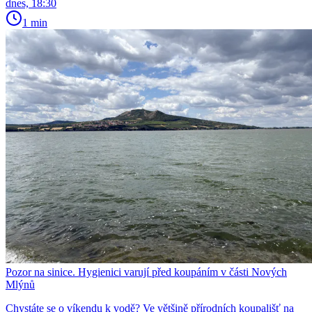
dnes, 18:30
1 min
Pozor na sinice. Hygienici varují před koupáním v části Nových
Mlýnů
Chystáte se o víkendu k vodě? Ve většině přírodních koupališť na