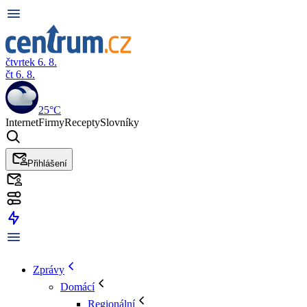
čtvrtek 6. 8.
čt 6. 8.
25°C
Internet
Firmy
Recepty
Slovníky
Přihlášení
Zprávy
Domácí
Regionální