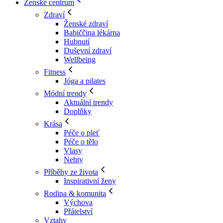
Ženské centrum
Zdraví
Ženské zdraví
Babiččina lékárna
Hubnutí
Duševní zdraví
Wellbeing
Fitness
Jóga a pilates
Módní trendy
Aktuální trendy
Doplňky
Krása
Péče o pleť
Péče o tělo
Vlasy
Nehty
Příběhy ze života
Inspirativní ženy
Rodina & komunita
Výchova
Přátelství
Vztahy