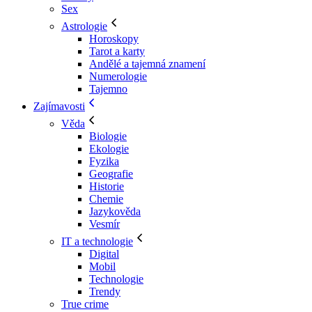
Sex
Astrologie
Horoskopy
Tarot a karty
Andělé a tajemná znamení
Numerologie
Tajemno
Zajímavosti
Věda
Biologie
Ekologie
Fyzika
Geografie
Historie
Chemie
Jazykověda
Vesmír
IT a technologie
Digital
Mobil
Technologie
Trendy
True crime