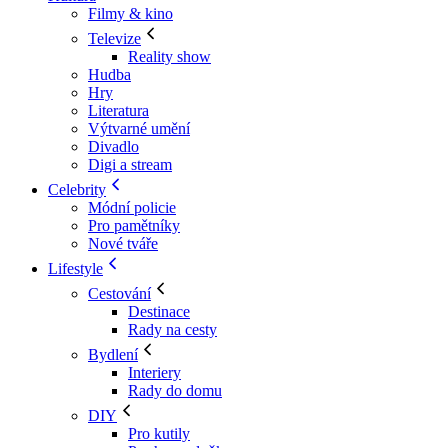
Filmy & kino
Televize
Reality show
Hudba
Hry
Literatura
Výtvarné umění
Divadlo
Digi a stream
Celebrity
Módní policie
Pro pamětníky
Nové tváře
Lifestyle
Cestování
Destinace
Rady na cesty
Bydlení
Interiery
Rady do domu
DIY
Pro kutily