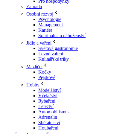
Pro hospodyňky
Zahrada
Osobní rozvoj
Psychologie
Management
Kariéra
Spiritualita a náboženství
Jídlo a vaření
Světová gastronomie
Levné vaření
Kulinářské triky
Mazlíčci
Kočky
Pejskové
Hobby
Modelářství
Včelařství
Rybaření
Letectví
Automobilismus
Adrenalin
Sběratelství
Houbaření