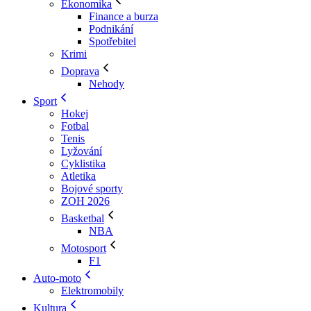
Ekonomika
Finance a burza
Podnikání
Spotřebitel
Krimi
Doprava
Nehody
Sport
Hokej
Fotbal
Tenis
Lyžování
Cyklistika
Atletika
Bojové sporty
ZOH 2026
Basketbal
NBA
Motosport
F1
Auto-moto
Elektromobily
Kultura