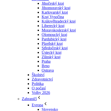
Jihočeský kraj
Jihomoravský kraj
Karlovarský kraj
Kraj Vysočina
Králověhradecký kraj
Liberecký kraj
Moravskoslezský kraj
Olomoucký kraj
Pardubický kraj
Plzeňský kraj
Středočeský kraj
Ústecký kraj
Zlínský kraj
Praha
Brno
Ostrava
Školství
Zdravotnictví
Politika
O počasí
Volby 2026
Zahraničí
Evropa
Slovensko