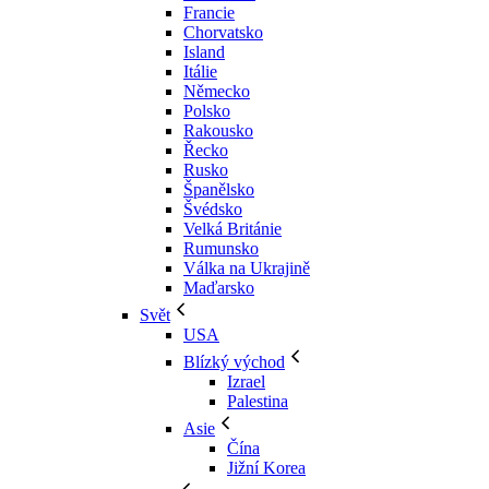
Francie
Chorvatsko
Island
Itálie
Německo
Polsko
Rakousko
Řecko
Rusko
Španělsko
Švédsko
Velká Británie
Rumunsko
Válka na Ukrajině
Maďarsko
Svět
USA
Blízký východ
Izrael
Palestina
Asie
Čína
Jižní Korea