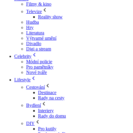
Filmy & kino
Televize
Reality show
Hudba
Hry
Literatura
Výtvarné umění
Divadlo
Digi a stream
Celebrity
Módní policie
Pro pamětníky
Nové tváře
Lifestyle
Cestování
Destinace
Rady na cesty
Bydlení
Interiery
Rady do domu
DIY
Pro kutily