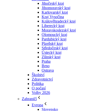
Jihočeský kraj
Jihomoravský kraj
Karlovarský kraj
Kraj Vysočina
Králověhradecký kraj
Liberecký kraj
Moravskoslezský kraj
Olomoucký kraj
Pardubický kraj
Plzeňský kraj
Středočeský kraj
Ústecký kraj
Zlínský kraj
Praha
Brno
Ostrava
Školství
Zdravotnictví
Politika
O počasí
Volby 2026
Zahraničí
Evropa
Slovensko