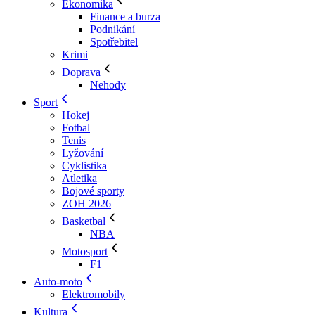
Ekonomika
Finance a burza
Podnikání
Spotřebitel
Krimi
Doprava
Nehody
Sport
Hokej
Fotbal
Tenis
Lyžování
Cyklistika
Atletika
Bojové sporty
ZOH 2026
Basketbal
NBA
Motosport
F1
Auto-moto
Elektromobily
Kultura