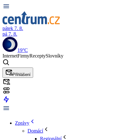
pátek 7. 8.
pá 7. 8.
19°C
Internet
Firmy
Recepty
Slovníky
Přihlášení
Zprávy
Domácí
Regionální