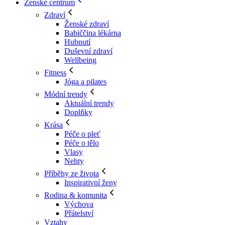
Ženské centrum
Zdraví
Ženské zdraví
Babiččina lékárna
Hubnutí
Duševní zdraví
Wellbeing
Fitness
Jóga a pilates
Módní trendy
Aktuální trendy
Doplňky
Krása
Péče o pleť
Péče o tělo
Vlasy
Nehty
Příběhy ze života
Inspirativní ženy
Rodina & komunita
Výchova
Přátelství
Vztahy