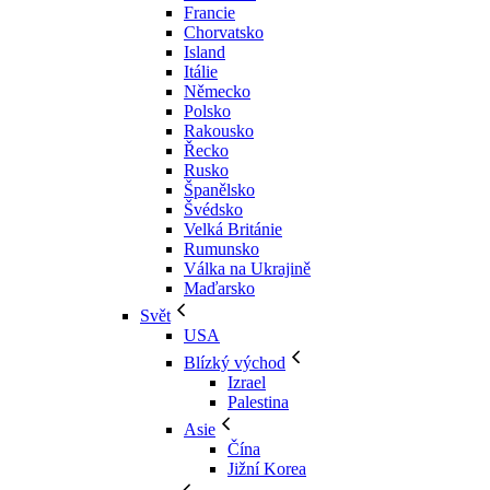
Francie
Chorvatsko
Island
Itálie
Německo
Polsko
Rakousko
Řecko
Rusko
Španělsko
Švédsko
Velká Británie
Rumunsko
Válka na Ukrajině
Maďarsko
Svět
USA
Blízký východ
Izrael
Palestina
Asie
Čína
Jižní Korea