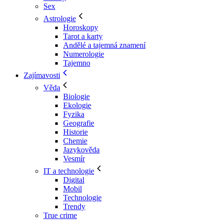
Sex
Astrologie
Horoskopy
Tarot a karty
Andělé a tajemná znamení
Numerologie
Tajemno
Zajímavosti
Věda
Biologie
Ekologie
Fyzika
Geografie
Historie
Chemie
Jazykověda
Vesmír
IT a technologie
Digital
Mobil
Technologie
Trendy
True crime