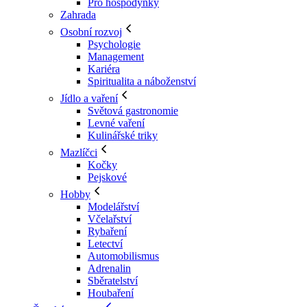
Pro hospodyňky
Zahrada
Osobní rozvoj
Psychologie
Management
Kariéra
Spiritualita a náboženství
Jídlo a vaření
Světová gastronomie
Levné vaření
Kulinářské triky
Mazlíčci
Kočky
Pejskové
Hobby
Modelářství
Včelařství
Rybaření
Letectví
Automobilismus
Adrenalin
Sběratelství
Houbaření