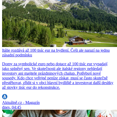
Itálie rozdává až 100 tisíc eur na bydlení. Češi ale narazí na jednu
zásadní podmínku
Domy za symbolické euro nebo dotace až 100 tisíc eur vypadají
jako splněný sen. Ve skutečnosti ale italské regiony nehledají
investory ani majitele prázdninových chalup. Potřebují nové
sousedy. Kdo chce veřejné peníze získat, musí se často skutečně
přestěhovat, zřídit si v obci hlavní bydliště a investovat další desítky
až stovky tisíc eur do rekonstrukce.
Aktuálně.cz - Magazín
dnes, 04:45