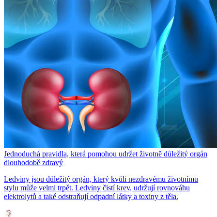
Jednoduchá pravidla, která pomohou udržet životně důležitý orgán
dlouhodobě zdravý
Ledviny jsou důležitý orgán, který kvůli nezdravému životnímu
stylu může velmi trpět. Ledviny čistí krev, udržují rovnováhu
elektrolytů a také odstraňují odpadní látky a toxiny z těla.