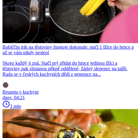
Babiččin trik na těstoviny funguje dokonale: stačí 1 lžíce do hrnce a
už se vám nikdy neslepí
Skoro každý ji zná. Stačí prý přidat do hrnce jedinou lžíci a
těstoviny pak zůstanou pěkně oddělené, žádný slepenec na talíři.
Rada se v českých kuchyních dědí z generace na...
Bruneta v kuchyni
dnes, 04:21
3 min