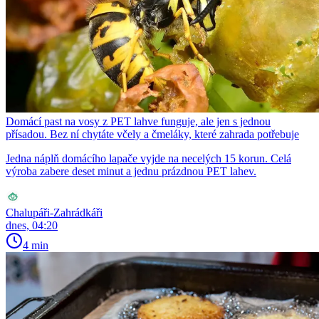
Domácí past na vosy z PET lahve funguje, ale jen s jednou
přísadou. Bez ní chytáte včely a čmeláky, které zahrada potřebuje
Jedna náplň domácího lapače vyjde na necelých 15 korun. Celá
výroba zabere deset minut a jednu prázdnou PET lahev.
Chalupáři-Zahrádkáři
dnes, 04:20
4 min