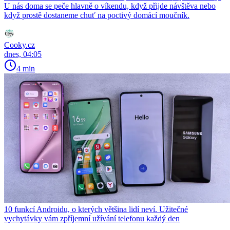
U nás doma se peče hlavně o víkendu, když přijde návštěva nebo
když prostě dostaneme chuť na poctivý domácí moučník.
Cooky.cz
dnes, 04:05
4 min
10 funkcí Androidu, o kterých většina lidí neví. Užitečné
vychytávky vám zpříjemní užívání telefonu každý den