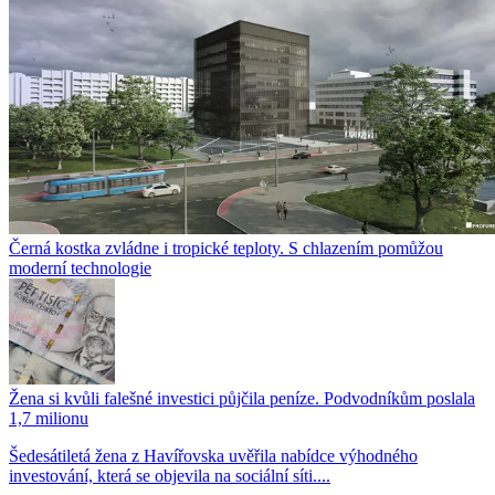
Černá kostka zvládne i tropické teploty. S chlazením pomůžou
moderní technologie
Žena si kvůli falešné investici půjčila peníze. Podvodníkům poslala
1,7 milionu
Šedesátiletá žena z Havířovska uvěřila nabídce výhodného
investování, která se objevila na sociální síti....