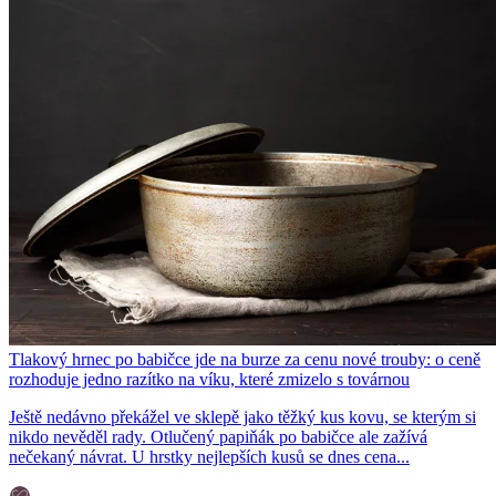
Tlakový hrnec po babičce jde na burze za cenu nové trouby: o ceně
rozhoduje jedno razítko na víku, které zmizelo s továrnou
Ještě nedávno překážel ve sklepě jako těžký kus kovu, se kterým si
nikdo nevěděl rady. Otlučený papiňák po babičce ale zažívá
nečekaný návrat. U hrstky nejlepších kusů se dnes cena...