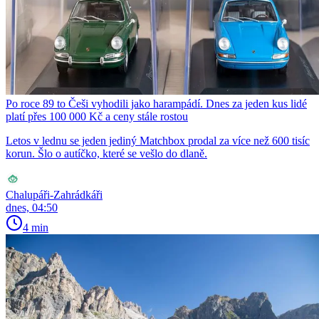
Po roce 89 to Češi vyhodili jako harampádí. Dnes za jeden kus lidé
platí přes 100 000 Kč a ceny stále rostou
Letos v lednu se jeden jediný Matchbox prodal za více než 600 tisíc
korun. Šlo o autíčko, které se vešlo do dlaně.
Chalupáři-Zahrádkáři
dnes, 04:50
4 min