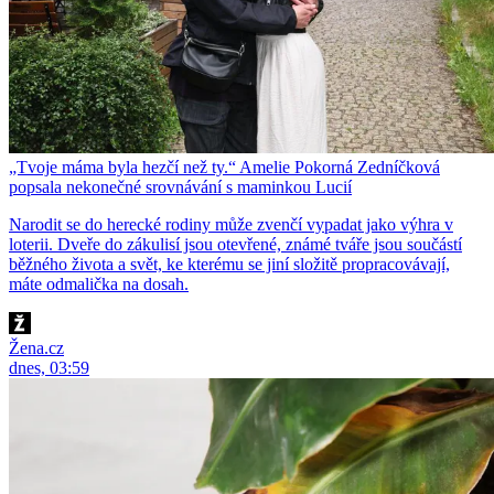
„Tvoje máma byla hezčí než ty.“ Amelie Pokorná Zedníčková
popsala nekonečné srovnávání s maminkou Lucií
Narodit se do herecké rodiny může zvenčí vypadat jako výhra v
loterii. Dveře do zákulisí jsou otevřené, známé tváře jsou součástí
běžného života a svět, ke kterému se jiní složitě propracovávají,
máte odmalička na dosah.
Žena.cz
dnes, 03:59