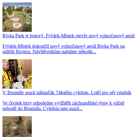
Rivka Park je hotový. Frýdek-Místek otevře nový volnočasový areál
Frýdek-Místek dokončil nový volnočasový areál Rivka Park na
sídlišti Riviéra. Návštěvníkům nabídne několik...
V Bruntále srazil náklaďák 74letého cyklistu. Letěl pro něj vrtulník
Ve čtvrtek brzy odpoledne vyjížděli záchranářské týmy k vážně
nehodě do Bruntálu. Cyklistu tam srazil...