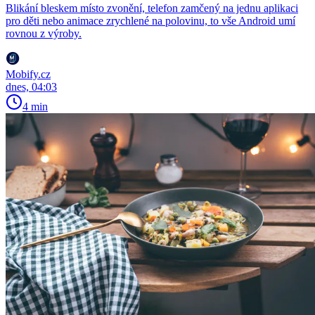
Blikání bleskem místo zvonění, telefon zamčený na jednu aplikaci
pro děti nebo animace zrychlené na polovinu, to vše Android umí
rovnou z výroby.
Mobify.cz
dnes, 04:03
4 min