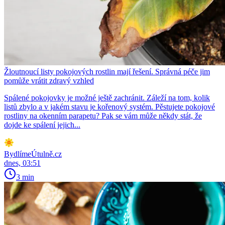
Žloutnoucí listy pokojových rostlin mají řešení. Správná péče jim
pomůže vrátit zdravý vzhled
Spálené pokojovky je možné ještě zachránit. Záleží na tom, kolik
listů zbylo a v jakém stavu je kořenový systém. Pěstujete pokojové
rostliny na okenním parapetu? Pak se vám může někdy stát, že
dojde ke spálení jejich...
BydlímeÚtulně.cz
dnes, 03:51
3 min