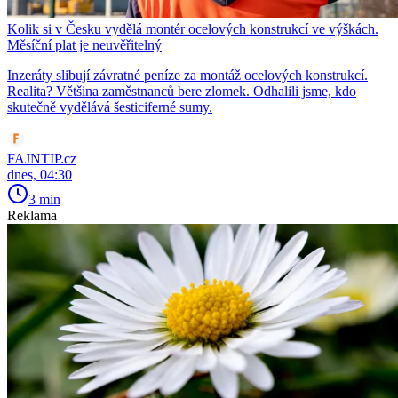
Kolik si v Česku vydělá montér ocelových konstrukcí ve výškách.
Měsíční plat je neuvěřitelný
Inzeráty slibují závratné peníze za montáž ocelových konstrukcí.
Realita? Většina zaměstnanců bere zlomek. Odhalili jsme, kdo
skutečně vydělává šesticiferné sumy.
FAJNTIP.cz
dnes, 04:30
3 min
Reklama