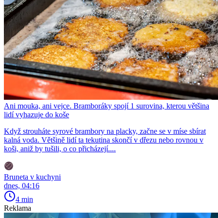
Ani mouka, ani vejce. Bramboráky spojí 1 surovina, kterou většina
lidí vyhazuje do koše
Když strouháte syrové brambory na placky, začne se v míse sbírat
kalná voda. Většině lidí ta tekutina skončí v dřezu nebo rovnou v
koši, aniž by tušili, o co přicházejí....
Bruneta v kuchyni
dnes, 04:16
4 min
Reklama