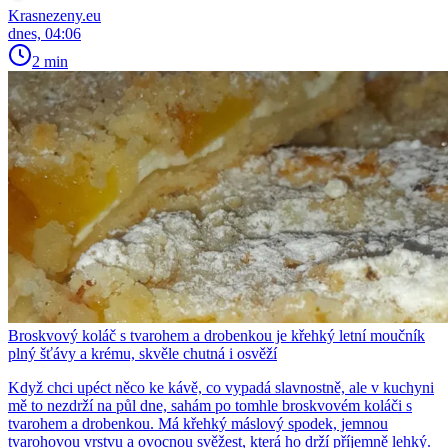
Krasnezeny.eu
dnes, 04:06
2 min
Broskvový koláč s tvarohem a drobenkou je křehký letní moučník
plný šťávy a krému, skvěle chutná i osvěží
Když chci upéct něco ke kávě, co vypadá slavnostně, ale v kuchyni
mě to nezdrží na půl dne, sahám po tomhle broskvovém koláči s
tvarohem a drobenkou. Má křehký máslový spodek, jemnou
tvarohovou vrstvu a ovocnou svěžest, která ho drží příjemně lehký.