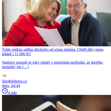
Tohle můžou udělat důchodci od srpna zdarma. Ušetří díky tomu
klidně i 11 000 Kč
Statisíce seniorů se roky trápily s penzijním spořením, ze kterého
nemohly jen […]
Spotřebitelov.cz
dnes, 04:44
4 min