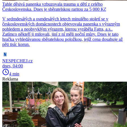
Tahle děsivá panenka vzbuzovala trauma u dětí z celého
Československa. Dnes je sběratelskou raritou za 5 000 Kč
V sedmdesátých a osmdesátých letech minulého století se v
československých domácnostech objevovala panenka s výrazným
pohledem a neobvyklým výrazem, kterou vyráběla Fatra, a.s..
Zatímco někteří ji milovali, jiní z ní měli noční můry. Dnes je tato
hračka vyhledávanou sběratelskou položkou, jejíž cena dosahuje až
pěti tisíc korun.
NESPECHEJ.cz
dnes, 04:00
4 min
Reklama