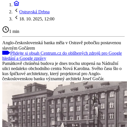
Ostravská Drbna
18. 10. 2025, 12:00
1 min
Anglo-československá banka měla v Ostravě pobočku postavenou
slavným Gočárem
Přidejte si obsah Centrum.cz do oblíbených zdrojů pro Google
hledání a Google zprávy
Památkově chráněná budova je dnes trochu utopená na Nádražní
ulici nedaleko obchodního centra Nová Karolina. Svého času šlo o
kus špičkové architektury, který projektoval pro Anglo-
československou banku významný architekt Josef Gočár.