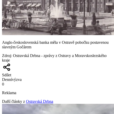
Anglo-československá banka měla v Ostravě pobočku postavenou
slavným Gočárem
Zdroj
:
Ostravská Drbna - zprávy z Ostravy a Moravskoslezského
kraje
Sdílet
Denní
výzva
0
Reklama
Další články z
Ostravská Drbna