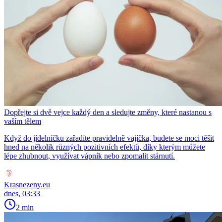
Dopřejte si dvě vejce každý den a sledujte změny, které nastanou s
vaším tělem
Když do jídelníčku zařadíte pravidelně vajíčka, budete se moci těšit
hned na několik různých pozitivních efektů, díky kterým můžete
lépe zhubnout, využívat vápník nebo zpomalit stárnutí.
Krasnezeny.eu
dnes, 03:33
2 min