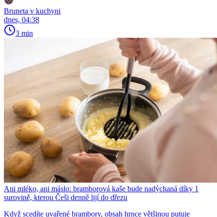
Bruneta v kuchyni
dnes, 04:38
3 min
Ani mléko, ani máslo: bramborová kaše bude nadýchaná díky 1
surovině, kterou Češi denně lijí do dřezu
Když scedíte uvařené brambory, obsah hrnce většinou putuje