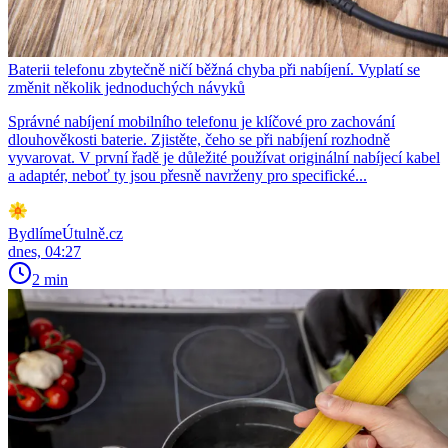
Baterii telefonu zbytečně ničí běžná chyba při nabíjení. Vyplatí se
změnit několik jednoduchých návyků
Správné nabíjení mobilního telefonu je klíčové pro zachování
dlouhověkosti baterie. Zjistěte, čeho se při nabíjení rozhodně
vyvarovat. V první řadě je důležité používat originální nabíjecí kabel
a adaptér, neboť ty jsou přesně navrženy pro specifické...
BydlímeÚtulně.cz
dnes, 04:27
2 min