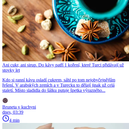
Ani cukr, ani sirup. Do kávy patří 1 koření, které Turci přidávají už
stovky let
Kdo si ranní kávu osladí cukrem, sáhl po tom nejobyčejnějším
řešení. V arabských zemích a v Turecku to dělají jinak už celá
staletí. Místo sladidla do šálku putuje špetka výrazného...
Bruneta v kuchyni
dnes, 03:39
4 min