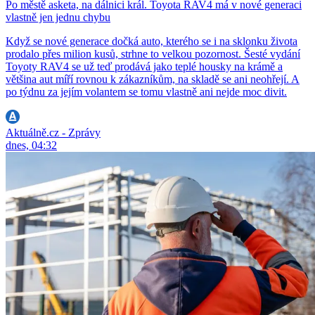
Po městě asketa, na dálnici král. Toyota RAV4 má v nové generaci
vlastně jen jednu chybu
Když se nové generace dočká auto, kterého se i na sklonku života
prodalo přes milion kusů, strhne to velkou pozornost. Šesté vydání
Toyoty RAV4 se už teď prodává jako teplé housky na krámě a
většina aut míří rovnou k zákazníkům, na skladě se ani neohřejí. A
po týdnu za jejím volantem se tomu vlastně ani nejde moc divit.
Aktuálně.cz - Zprávy
dnes, 04:32