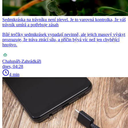
Sedmikráska na trávníku není plevel. Je to varovná kontrolka, že váš
trávník umírá a potřebuje zásah
Bílé terčíky sedmikrásek vypadají nevinně, ale jejich masový výskyt
prozrazuje, že tráva ztrácí sílu, a příčin bývá víc než jen chybějící
hnojivo.
Chalupáři-Zahrádkáři
dnes, 04:28
4 min