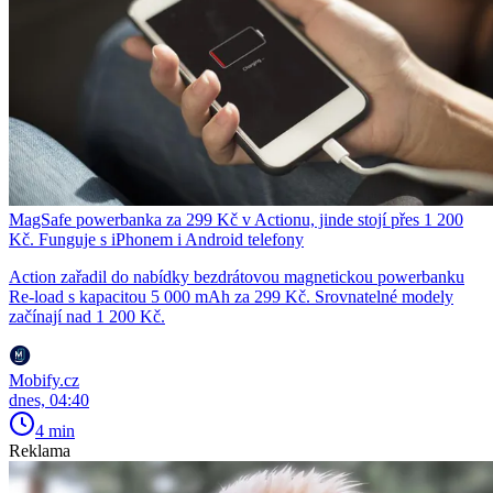
MagSafe powerbanka za 299 Kč v Actionu, jinde stojí přes 1 200
Kč. Funguje s iPhonem i Android telefony
Action zařadil do nabídky bezdrátovou magnetickou powerbanku
Re-load s kapacitou 5 000 mAh za 299 Kč. Srovnatelné modely
začínají nad 1 200 Kč.
Mobify.cz
dnes, 04:40
4 min
Reklama