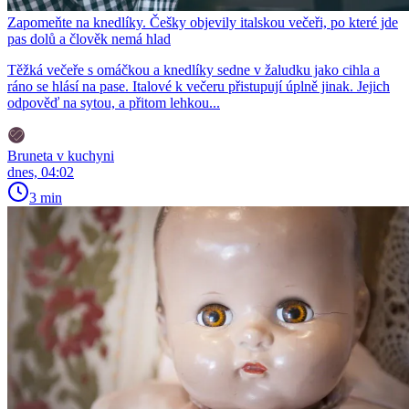
Zapomeňte na knedlíky. Češky objevily italskou večeři, po které jde
pas dolů a člověk nemá hlad
Těžká večeře s omáčkou a knedlíky sedne v žaludku jako cihla a
ráno se hlásí na pase. Italové k večeru přistupují úplně jinak. Jejich
odpověď na sytou, a přitom lehkou...
Bruneta v kuchyni
dnes, 04:02
3 min