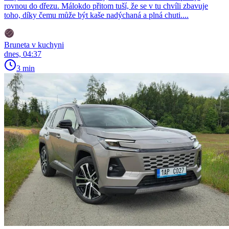
rovnou do dřezu. Málokdo přitom tuší, že se v tu chvíli zbavuje
toho, díky čemu může být kaše nadýchaná a plná chuti....
Bruneta v kuchyni
dnes, 04:37
3 min