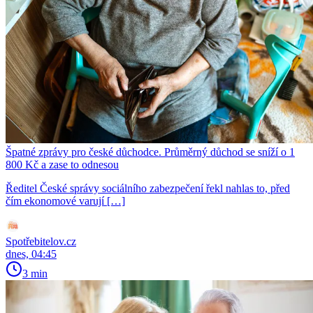
Špatné zprávy pro české důchodce. Průměrný důchod se sníží o 1
800 Kč a zase to odnesou
Ředitel České správy sociálního zabezpečení řekl nahlas to, před
čím ekonomové varují […]
Spotřebitelov.cz
dnes, 04:45
3 min