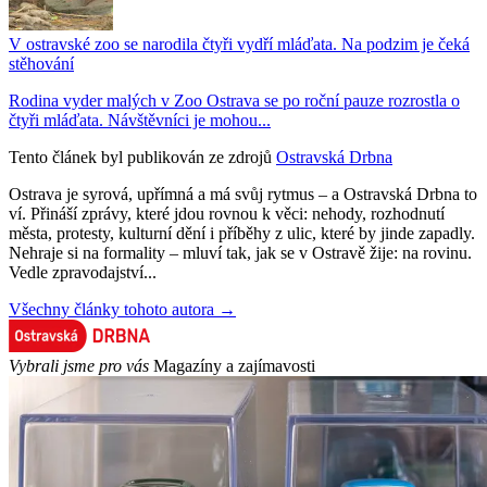
V ostravské zoo se narodila čtyři vydří mláďata. Na podzim je čeká
stěhování
Rodina vyder malých v Zoo Ostrava se po roční pauze rozrostla o
čtyři mláďata. Návštěvníci je mohou...
Tento článek byl publikován ze zdrojů
Ostravská Drbna
Ostrava je syrová, upřímná a má svůj rytmus – a Ostravská Drbna to
ví. Přináší zprávy, které jdou rovnou k věci: nehody, rozhodnutí
města, protesty, kulturní dění i příběhy z ulic, které by jinde zapadly.
Nehraje si na formality – mluví tak, jak se v Ostravě žije: na rovinu.
Vedle zpravodajství...
Všechny články tohoto autora →
Vybrali jsme pro vás
Magazíny a zajímavosti