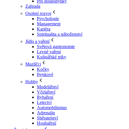
Pro hospodyňky
Zahrada
Osobní rozvoj
Psychologie
Management
Kariéra
Spiritualita a náboženství
Jídlo a vaření
Světová gastronomie
Levné vaření
Kulinářské triky
Mazlíčci
Kočky
Pejskové
Hobby
Modelářství
Včelařství
Rybaření
Letectví
Automobilismus
Adrenalin
Sběratelství
Houbaření