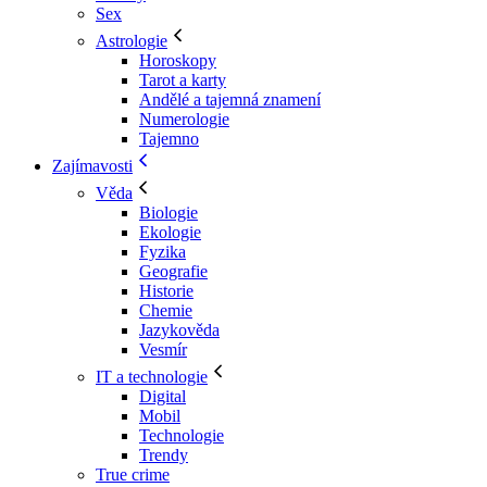
Sex
Astrologie
Horoskopy
Tarot a karty
Andělé a tajemná znamení
Numerologie
Tajemno
Zajímavosti
Věda
Biologie
Ekologie
Fyzika
Geografie
Historie
Chemie
Jazykověda
Vesmír
IT a technologie
Digital
Mobil
Technologie
Trendy
True crime