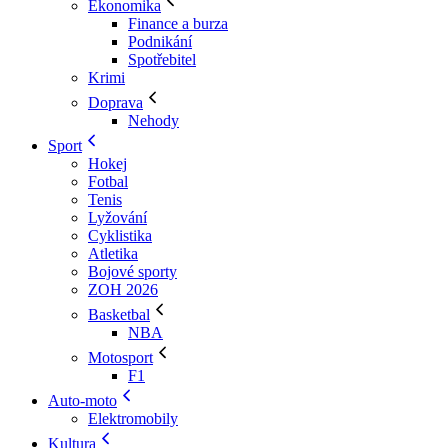
Ekonomika
Finance a burza
Podnikání
Spotřebitel
Krimi
Doprava
Nehody
Sport
Hokej
Fotbal
Tenis
Lyžování
Cyklistika
Atletika
Bojové sporty
ZOH 2026
Basketbal
NBA
Motosport
F1
Auto-moto
Elektromobily
Kultura