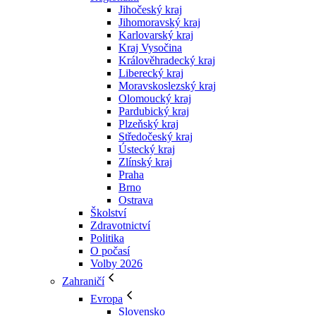
Jihočeský kraj
Jihomoravský kraj
Karlovarský kraj
Kraj Vysočina
Králověhradecký kraj
Liberecký kraj
Moravskoslezský kraj
Olomoucký kraj
Pardubický kraj
Plzeňský kraj
Středočeský kraj
Ústecký kraj
Zlínský kraj
Praha
Brno
Ostrava
Školství
Zdravotnictví
Politika
O počasí
Volby 2026
Zahraničí
Evropa
Slovensko