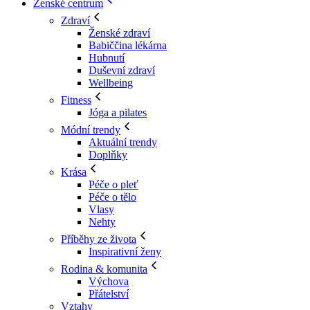
Ženské centrum
Zdraví
Ženské zdraví
Babiččina lékárna
Hubnutí
Duševní zdraví
Wellbeing
Fitness
Jóga a pilates
Módní trendy
Aktuální trendy
Doplňky
Krása
Péče o pleť
Péče o tělo
Vlasy
Nehty
Příběhy ze života
Inspirativní ženy
Rodina & komunita
Výchova
Přátelství
Vztahy