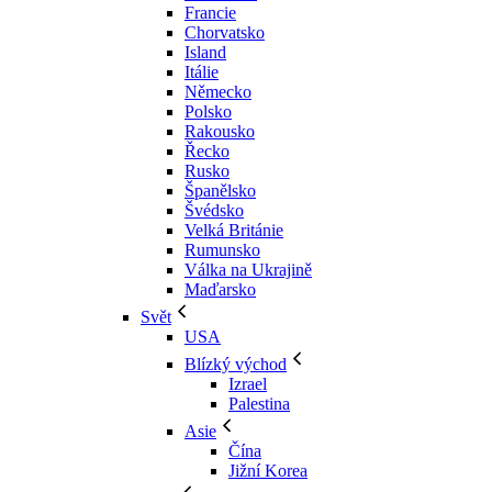
Francie
Chorvatsko
Island
Itálie
Německo
Polsko
Rakousko
Řecko
Rusko
Španělsko
Švédsko
Velká Británie
Rumunsko
Válka na Ukrajině
Maďarsko
Svět
USA
Blízký východ
Izrael
Palestina
Asie
Čína
Jižní Korea