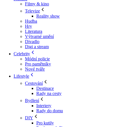
Filmy & kino
Televize
Reality show
Hudba
Hry
Literatura
Výtvarné umění
Divadlo
Digi a stream
Celebrity
Módní policie
Pro pamětníky
Nové tváře
Lifestyle
Cestování
Destinace
Rady na cesty
Bydlení
Interiery
Rady do domu
DIY
Pro kutily