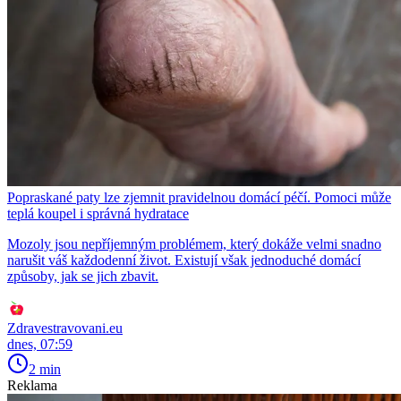
Popraskané paty lze zjemnit pravidelnou domácí péčí. Pomoci může
teplá koupel i správná hydratace
Mozoly jsou nepříjemným problémem, který dokáže velmi snadno
narušit váš každodenní život. Existují však jednoduché domácí
způsoby, jak se jich zbavit.
Zdravestravovani.eu
dnes, 07:59
2 min
Reklama