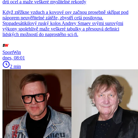
drtí ocel a maže veškeré myslitelné rekordy
Když ztěžkne vzduch a kovové osy začnou prosebně skřípat pod
náporem neuvěřitelné zátěže, zbystří celá posilovna.
Stopadesátikilový ruský kolos Andrey Smaev svými surovými
výkony spolehlivě maže veškeré tabulky a přesouvá definici
lidských možností do naprostého sci-fi.
SportWin
dnes, 08:01
2 min