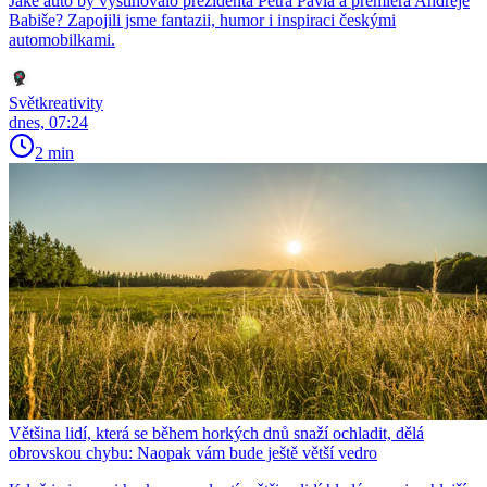
Jaké auto by vystihovalo prezidenta Petra Pavla a premiéra Andreje
Babiše? Zapojili jsme fantazii, humor i inspiraci českými
automobilkami.
Světkreativity
dnes, 07:24
2 min
Většina lidí, která se během horkých dnů snaží ochladit, dělá
obrovskou chybu: Naopak vám bude ještě větší vedro