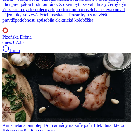
ulici před pátou hodinou ráno. Z oken bytu se valil hustý černý dým.
Ze zakouřených společných prostor domu museli hasiči evakuovat
nájemníky ve vyváděcích maskách. Požár bytu s největší
pravděpodobností způsobila elektrická koloběžka.
Plzeňská Drbna
dnes, 07:35
1 min
Ani smetana, ani olej. Do marinády na kuře patří 1 tekutina, kterou
Italové používají po generace