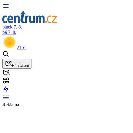
pátek 7. 8.
pá 7. 8.
21°C
Přihlášení
Reklama