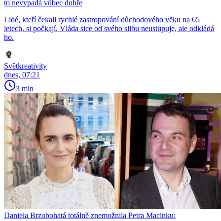
to nevypadá vůbec dobře
Lidé, kteří čekali rychlé zastropování důchodového věku na 65
letech, si počkají. Vláda sice od svého slibu neustupuje, ale odkládá
ho.
Světkreativity
dnes, 07:21
3 min
Daniela Brzobohatá totálně znemožnila Petra Macinku: