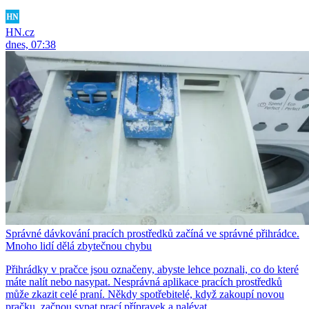
HN.cz
dnes, 07:38
Správné dávkování pracích prostředků začíná ve správné přihrádce.
Mnoho lidí dělá zbytečnou chybu
Přihrádky v pračce jsou označeny, abyste lehce poznali, co do které
máte nalít nebo nasypat. Nesprávná aplikace pracích prostředků
může zkazit celé praní. Někdy spotřebitelé, když zakoupí novou
pračku, začnou sypat prací přípravek a nalévat...