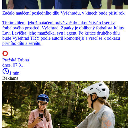
Začalo natáčení posledního dílu Vyšehradu, v kinech bude příští rok
Třetím dílem, jehož natáčení právě začalo, ukončí tvůrci sérii z
fotbalového prostředí Vyšehrad. Zpátky je oblíbený fotbalista Julius
Lavi Lavička, jeho manželka, syn i agent. Po kritice druhého dílu
bude Vyšehrad TŘY podle autorů komornější a vrací se k odkazu
prvního dílu a seriálu.
Pražská Drbna
dnes, 07:31
1 min
Reklama