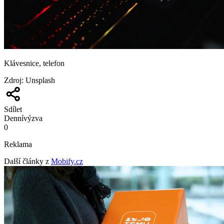
Klávesnice, telefon
Zdroj
:
Unsplash
Sdílet
Denní
výzva
0
Reklama
Další články z
Mobify.cz