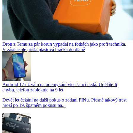
Dron z Temu za pár korun vypadal na fotkách jako profi technika.
V zásilce ale přišla plastová hračka do dlaně
Android 17 už vám na odemykání více šancí nedá. Uděláte-li
chybu, telefon zablokuje na 9 let
Devět let čekání na další pokus o zadání PINu. Přesně takový trest
hrozí po 19. špatném pokusu na...