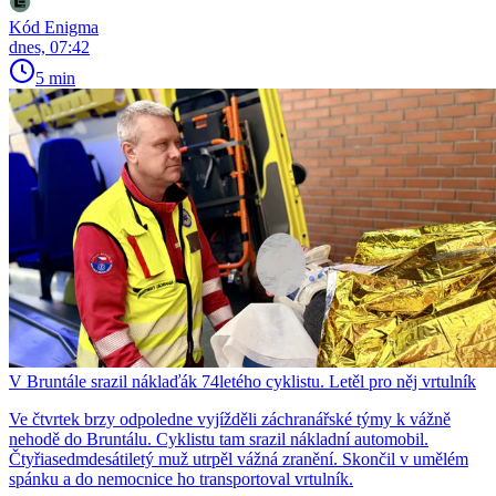
Kód Enigma
dnes, 07:42
5 min
V Bruntále srazil náklaďák 74letého cyklistu. Letěl pro něj vrtulník
Ve čtvrtek brzy odpoledne vyjížděli záchranářské týmy k vážně
nehodě do Bruntálu. Cyklistu tam srazil nákladní automobil.
Čtyřiasedmdesátiletý muž utrpěl vážná zranění. Skončil v umělém
spánku a do nemocnice ho transportoval vrtulník.