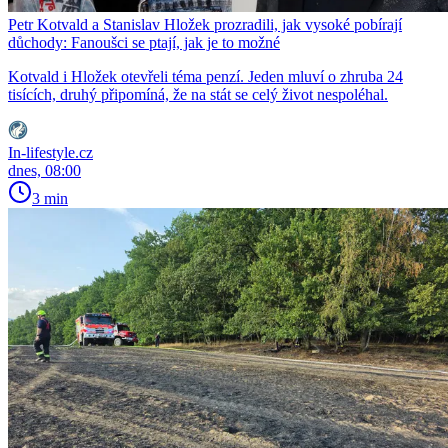
Petr Kotvald a Stanislav Hložek prozradili, jak vysoké pobírají
důchody: Fanoušci se ptají, jak je to možné
Kotvald i Hložek otevřeli téma penzí. Jeden mluví o zhruba 24
tisících, druhý připomíná, že na stát se celý život nespoléhal.
In-lifestyle.cz
dnes, 08:00
3 min