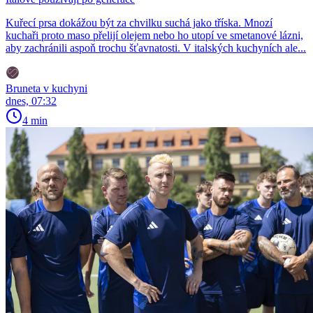
Kuřecí prsa dokážou být za chvilku suchá jako tříska. Mnozí
kuchaři proto maso přelijí olejem nebo ho utopí ve smetanové lázni,
aby zachránili aspoň trochu šťavnatosti. V italských kuchyních ale...
Bruneta v kuchyni
dnes, 07:32
4 min