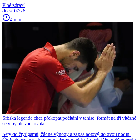
Plné zdraví
dnes, 07:26
4 min
Srbská legenda chce překopat počítání v tenise, formát na tři vítězné
sety by ale zachovala
Sety do čtyř gamů, žádné výhody a zápas hotový do dvou hodin.
Čtyřiadvacetinásobný grandslamový vítěz Novak Djokovič popsal v