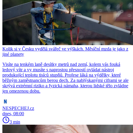
Kolik si v Česku vydělá svářeč ve výškách. Měsíční mzda je jako z
jiné planety
Visíte na tenkém laně desítky metrů nad zemí, kolem vás fouká
ledový vítr a vy musíte s naprostou přesností ovládat nástroj
produkující teplotu tisíců stupňů. Profese láká na výdělky, které
běžným zaměstnancům berou dech. Za nablýskanými ciframi se ale
skrývá extrémní riziko a fyzická námaha, kterou lidské tělo zvládne
jen omezenou dobu.
NESPECHEJ.cz
dnes, 08:00
3 min