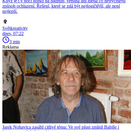
Když je i v noci horko na padnutí, většina lidí hledá co nejrychlejší
způsob ochlazení. Řešení, které se zdá být nejlogičtější, ale není
nejlepší.
Světkreativity
dnes, 07:22
3 min
Reklama
Jarek Nohavica zasáhl citlivé téma: Ve své písni zmínil Babiše i