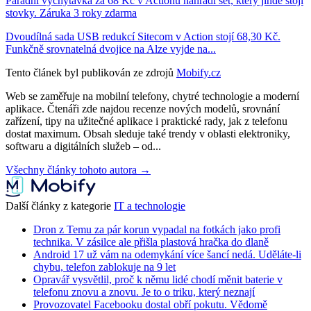
Parádní vychytávka za 68 Kč v Actionu nahradí set, který jinde stojí
stovky. Záruka 3 roky zdarma
Dvoudílná sada USB redukcí Sitecom v Action stojí 68,30 Kč.
Funkčně srovnatelná dvojice na Alze vyjde na...
Tento článek byl publikován ze zdrojů
Mobify.cz
Web se zaměřuje na mobilní telefony, chytré technologie a moderní
aplikace. Čtenáři zde najdou recenze nových modelů, srovnání
zařízení, tipy na užitečné aplikace i praktické rady, jak z telefonu
dostat maximum. Obsah sleduje také trendy v oblasti elektroniky,
softwaru a digitálních služeb – od...
Všechny články tohoto autora →
Další články z kategorie
IT a technologie
Dron z Temu za pár korun vypadal na fotkách jako profi
technika. V zásilce ale přišla plastová hračka do dlaně
Android 17 už vám na odemykání více šancí nedá. Uděláte-li
chybu, telefon zablokuje na 9 let
Opravář vysvětlil, proč k němu lidé chodí měnit baterie v
telefonu znovu a znovu. Je to o triku, který neznají
Provozovatel Facebooku dostal obří pokutu. Vědomě