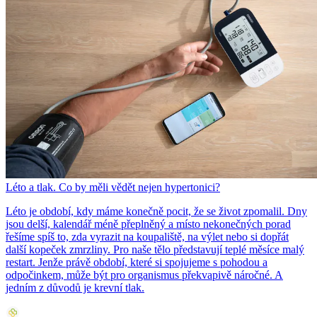
Léto a tlak. Co by měli vědět nejen hypertonici?
Léto je období, kdy máme konečně pocit, že se život zpomalil. Dny
jsou delší, kalendář méně přeplněný a místo nekonečných porad
řešíme spíš to, zda vyrazit na koupaliště, na výlet nebo si dopřát
další kopeček zmrzliny. Pro naše tělo představují teplé měsíce malý
restart. Jenže právě období, které si spojujeme s pohodou a
odpočinkem, může být pro organismus překvapivě náročné. A
jedním z důvodů je krevní tlak.