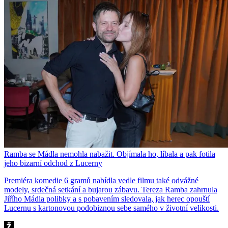
Ramba se Mádla nemohla nabažit. Objímala ho, líbala a pak fotila
jeho bizarní odchod z Lucerny
Premiéra komedie 6 gramů nabídla vedle filmu také odvážné
modely, srdečná setkání a bujarou zábavu. Tereza Ramba zahrnula
Jiřího Mádla polibky a s pobavením sledovala, jak herec opouští
Lucernu s kartonovou podobiznou sebe samého v životní velikosti.