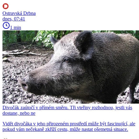
Ostravská Drbna
dnes, 07:41
1 min
Divočák zaútočí v přímém směru. Tři vteřiny rozhodnou, jestli vás
dostane, nebo ne
Vidět divočáka v jeho přirozeném prostředí může být fascinující, ale
pokud vám nečekaně zkříží cestu, může nastat ošemetná situace.