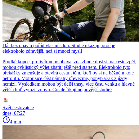
Dál bez obav a pořád vlastní silou. Studie ukazují, proč je
elektrokolo zdravější, než si mnozí myslí
Prudké kopce, protivítr nebo obava, zda zbude dost sil na cestu zpět,
mohou cyklistický výlet zhatit ještě před startem. Elektrokolo tyto
překážky zmenšuje a otevírá cestu i těm, kteří by si na běžném kole
netroufli. Motor sice část námahy převezme, pohyb však z jízdy
nemizí. Výsledkem mohou být delší trasy, více času venku a hlavně
větší chuť vyrazit znovu. Co ale říkají nejnovější studie?
Svět cestovatele
dnes, 07:27
4 min