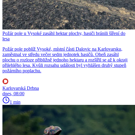
Požár pole u Vysoké zasáhl hektar plochy, hasiči bránili šíření do
lesa
Požár pole poblíž Vysoké, místní části Dalovic na Karlovarsku,
zaměstnal ve středu večer sedm jednotek hasičů. Oheň zasáhl
plochu o rozloze přibližně jednoho hektaru a rozšířil se až k okraji
přilehlého lesa. Kvůli rozsahu události byl vyhlášen druhý stupeň
požárního poplachu.
Karlovarská Drbna
dnes, 08:00
1 min