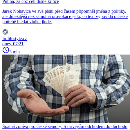
Putina, za což čelí drsné kritice
Jarek Nohavica ve své písni před časem připomněl jména z politiky,
ale důležitější než samotná provokace je to, co text vypovídá o české
potřebě hledat viníka jinde.
In-lifestyle.cz
dnes, 07:21
3 min
Špatná zpráva pro české seniory: S dřívějším odchodem do důchodu