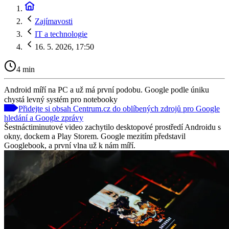
Zajímavosti
IT a technologie
16. 5. 2026, 17:50
4 min
Android míří na PC a už má první podobu. Google podle úniku
chystá levný systém pro notebooky
Přidejte si obsah Centrum.cz do oblíbených zdrojů pro Google
hledání a Google zprávy
Šestnáctiminutové video zachytilo desktopové prostředí Androidu s
okny, dockem a Play Storem. Google mezitím představil
Googlebook, a první vlna už k nám míří.