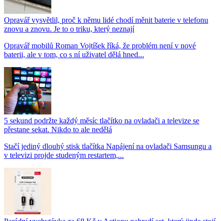
Opravář vysvětlil, proč k němu lidé chodí měnit baterie v telefonu
znovu a znovu. Je to o triku, který neznají
Opravář mobilů Roman Vojtíšek říká, že problém není v nové
baterii, ale v tom, co s ní uživatel dělá hned...
5 sekund podržte každý měsíc tlačítko na ovladači a televize se
přestane sekat. Nikdo to ale nedělá
Stačí jediný dlouhý stisk tlačítka Napájení na ovladači Samsungu a
v televizi projde studeným restartem,...