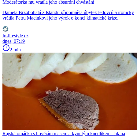
Moderátorka mu vrátila jeho absurdní chvástání
Daniela Brzobohatá z Islandu připomněla úbytek ledovců a ironicky
vrátila Petru Macinkovi jeho výrok o konci klimatické krize.
In-lifestyle.cz
dnes, 07:19
2 min
Rajská omáčka s hovězím masem a kynutým knedlíkem: Jak na