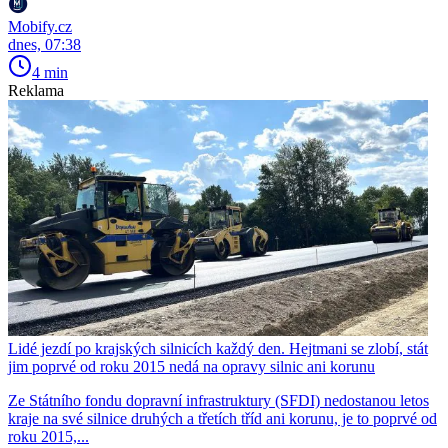
Mobify.cz
dnes, 07:38
4 min
Reklama
Lidé jezdí po krajských silnicích každý den. Hejtmani se zlobí, stát
jim poprvé od roku 2015 nedá na opravy silnic ani korunu
Ze Státního fondu dopravní infrastruktury (SFDI) nedostanou letos
kraje na své silnice druhých a třetích tříd ani korunu, je to poprvé od
roku 2015,...