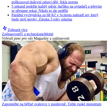
poškozoval duševní zdraví dětí, řekla porota
5 sekund podržte každý měsíc tlačítko na ovladači a televize
se přestane sekat. Nikdo to ale nedělá
Parádní vychytávka za 68 Kč v Actionu nahradí set, který
jinde stojí stovky. Záruka 3 roky zdarma
Zobrazit více
Zajímavosti
IT a technologie
Mobil
Vybrali jsme pro vás
Magazíny a zajímavosti
Zapomeňte na běžné svalovce v posilovně. Tohle ruské monstrum