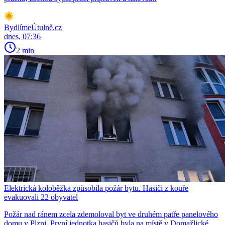
BydlímeÚtulně.cz
dnes, 07:36
2 min
Elektrická koloběžka způsobila požár bytu. Hasiči z kouře
evakuovali 22 obyvatel
Požár nad ránem zcela zdemoloval byt ve druhém patře panelového
domu v Plzni. První jednotka hasičů byla na místě v Domažlické