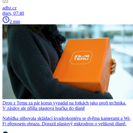
adbz.cz
dnes, 07:40
2 min
Dron z Temu za pár korun vypadal na fotkách jako profi technika.
V zásilce ale přišla plastová hračka do dlaně
Nabídka slibovala skládací kvadrokoptéru se dvěma kamerami a Wi-
Fi přenosem obrazu. Dorazil plastový mikrodron o velikosti dlaně.