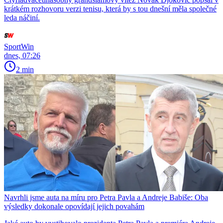
krátkém rozhovoru verzi tenisu, která by s tou dnešní měla společné
leda náčiní.
SportWin
dnes, 07:26
2 min
Navrhli jsme auta na míru pro Petra Pavla a Andreje Babiše: Oba
výsledky dokonale opovídají jejich povahám