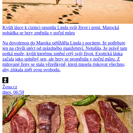
Kvůli lásce k cizinci opustila Linda svůj život i zemi. Marocká
pohádka se brzy změnila v noční můru
Na dovolenou do Maroka odjížděla Linda s pocitem, že potřebuje
jen na chvíli utéct od prázdného manželství. Netušila, že právě tam
potká muže, kvůli kterému změní celý svůj život. Exotická láska
začala jako splněný sen, ale brzy se proměnila v noční můru. Z
milované ženy se stala vězeňkyně, která musela riskovat všechno,
aby získala zpět svou svobodu.
Žena.cz
dnes, 06:59