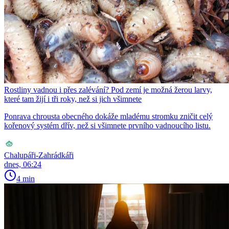
Rostliny vadnou i přes zalévání? Pod zemí je možná žerou larvy,
které tam žijí i tři roky, než si jich všimnete
Ponrava chrousta obecného dokáže mladému stromku zničit celý
kořenový systém dřív, než si všimnete prvního vadnoucího listu.
Chalupáři-Zahrádkáři
dnes, 06:24
4 min