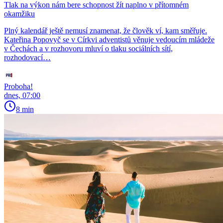
Tlak na výkon nám bere schopnost žít naplno v přítomném
okamžiku
Plný kalendář ještě nemusí znamenat, že člověk ví, kam směřuje.
Kateřina Popovyč se v Církvi adventistů věnuje vedoucím mládeže
v Čechách a v rozhovoru mluví o tlaku sociálních sítí,
rozhodovací…
Proboha!
dnes, 07:00
8 min