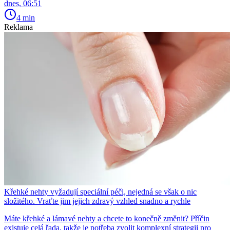
dnes, 06:51
4 min
Reklama
Křehké nehty vyžadují speciální péči, nejedná se však o nic
složitého. Vraťte jim jejich zdravý vzhled snadno a rychle
Máte křehké a lámavé nehty a chcete to konečně změnit? Příčin
existuje celá řada, takže je potřeba zvolit komplexní strategii pro