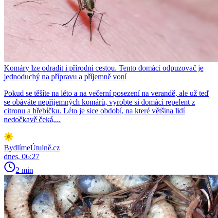
Komáry lze odradit i přírodní cestou. Tento domácí odpuzovač je
jednoduchý na přípravu a příjemně voní
Pokud se těšíte na léto a na večerní posezení na verandě, ale už teď
se obáváte nepříjemných komárů, vyrobte si domácí repelent z
citronu a hřebíčku. Léto je sice období, na které většina lidí
nedočkavě čeká,...
BydlímeÚtulně.cz
dnes, 06:27
2 min