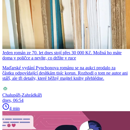
Jeden román ze 70. let dnes stojí přes 30 000 Kč. Možná ho máte
doma v poličce a nevíte, co držíte v ruce
Maďarské vydání Pynchonova románu se na aukci prodalo za
částku odpovídající desítkám tisíc korun. Rozhodl o tom ne autor ani
stáří, ale tři detaily, které běžný majitel knihy přehlédne.
Chalupáři-Zahrádkáři
dnes, 06:54
4 min