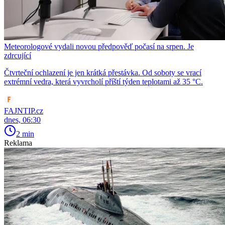
Meteorologové vydali novou předpověď počasí na srpen. Je
zdrcující
Čtvrteční ochlazení je jen krátká přestávka. Od soboty se vrací
extrémní vedra, která vyvrcholí příští týden teplotami až 35 °C.
FAJNTIP.cz
dnes, 06:30
2 min
Reklama