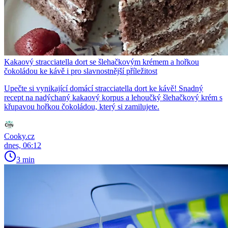
Kakaový stracciatella dort se šlehačkovým krémem a hořkou
čokoládou ke kávě i pro slavnostnější příležitost
Upečte si vynikající domácí stracciatella dort ke kávě! Snadný
recept na nadýchaný kakaový korpus a lehoučký šlehačkový krém s
křupavou hořkou čokoládou, který si zamilujete.
Cooky.cz
dnes, 06:12
3 min