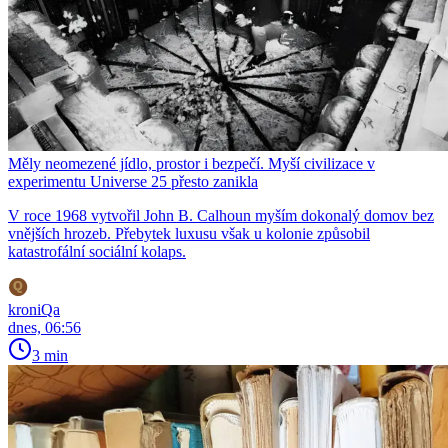
Měly neomezené jídlo, prostor i bezpečí. Myší civilizace v
experimentu Universe 25 přesto zanikla
V roce 1968 vytvořil John B. Calhoun myším dokonalý domov bez
vnějších hrozeb. Přebytek luxusu však u kolonie způsobil
katastrofální sociální kolaps.
kroniQa
dnes, 06:56
3 min