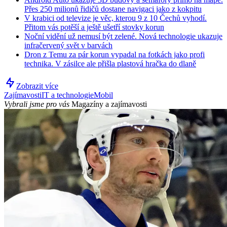
Přes 250 milionů řidičů dostane navigaci jako z kokpitu
V krabici od televize je věc, kterou 9 z 10 Čechů vyhodí.
Přitom vás potěší a ještě ušetří stovky korun
Noční vidění už nemusí být zelené. Nová technologie ukazuje
infračervený svět v barvách
Dron z Temu za pár korun vypadal na fotkách jako profi
technika. V zásilce ale přišla plastová hračka do dlaně
Zobrazit více
Zajímavosti
IT a technologie
Mobil
Vybrali jsme pro vás
Magazíny a zajímavosti