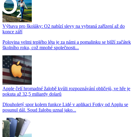
Výbava pro školáky: O2 nabízí slevy na vybraná zařízení až do
konce září
Polovina velmi teplého léta je za námi a pomalinku se blíží začátek
školního roku, což mnohé společnosti...
Apple čelí hromadné žalobě kvůli rozpoznávání obličejů, ve hře je
pokuta až 32,5 miliardy dolarů
Dlouholetý spor kolem funkce Lidé v aplikaci Fotky od Applu se
posunul dál. Soud žalobu uznal jako...