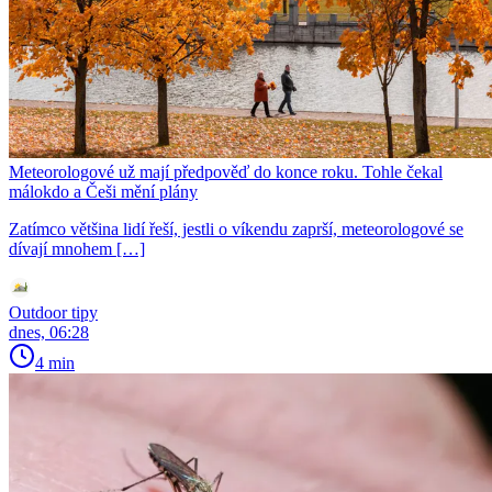
Meteorologové už mají předpověď do konce roku. Tohle čekal
málokdo a Češi mění plány
Zatímco většina lidí řeší, jestli o víkendu zaprší, meteorologové se
dívají mnohem […]
Outdoor tipy
dnes, 06:28
4 min