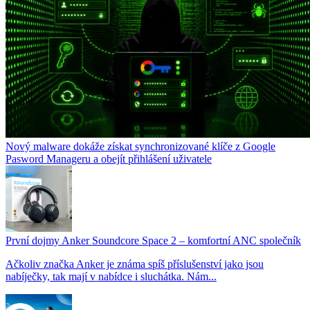
Nový malware dokáže získat synchronizované klíče z Google
Pasword Manageru a obejít přihlášení uživatele
První dojmy Anker Soundcore Space 2 – komfortní ANC společník
Ačkoliv značka Anker je známa spíš příslušenství jako jsou
nabíječky, tak mají v nabídce i sluchátka. Nám...