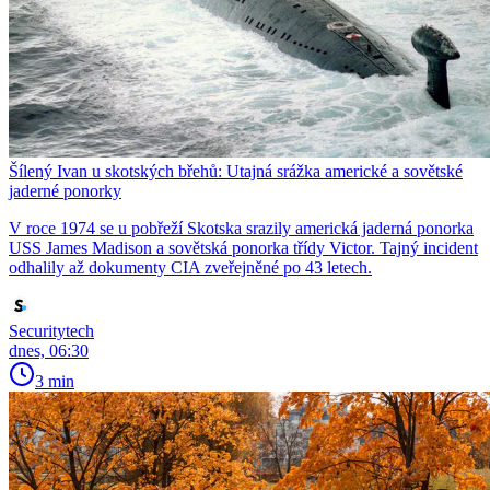
Šílený Ivan u skotských břehů: Utajná srážka americké a sovětské
jaderné ponorky
V roce 1974 se u pobřeží Skotska srazily americká jaderná ponorka
USS James Madison a sovětská ponorka třídy Victor. Tajný incident
odhalily až dokumenty CIA zveřejněné po 43 letech.
Securitytech
dnes, 06:30
3 min