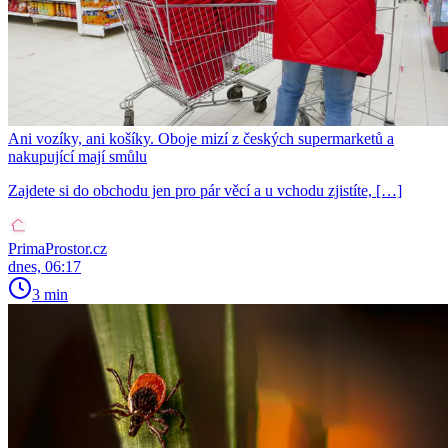
Ani vozíky, ani košíky. Oboje mizí z českých supermarketů a
nakupující mají smůlu
Zajdete si do obchodu jen pro pár věcí a u vchodu zjistíte, […]
PrimaProstor.cz
dnes, 06:17
3 min