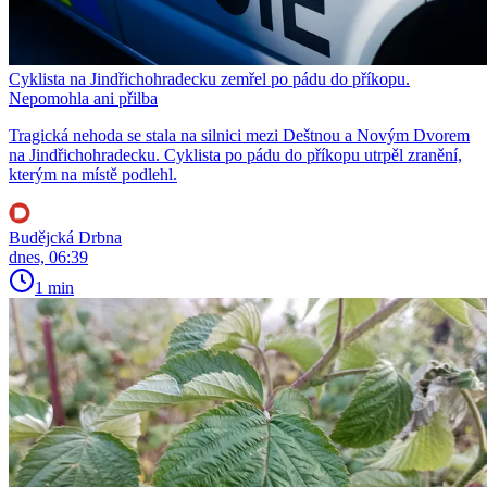
Cyklista na Jindřichohradecku zemřel po pádu do příkopu.
Nepomohla ani přilba
Tragická nehoda se stala na silnici mezi Deštnou a Novým Dvorem
na Jindřichohradecku. Cyklista po pádu do příkopu utrpěl zranění,
kterým na místě podlehl.
Budějcká Drbna
dnes, 06:39
1 min