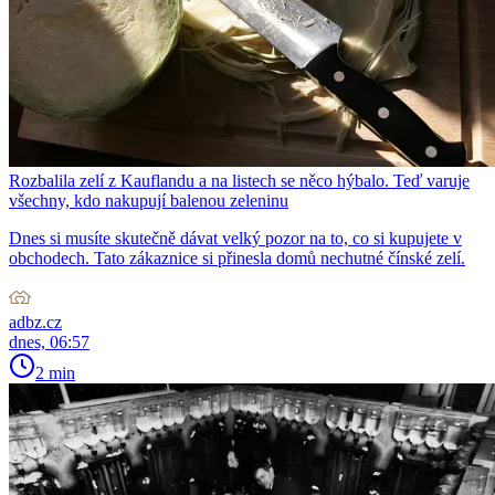
Rozbalila zelí z Kauflandu a na listech se něco hýbalo. Teď varuje
všechny, kdo nakupují balenou zeleninu
Dnes si musíte skutečně dávat velký pozor na to, co si kupujete v
obchodech. Tato zákaznice si přinesla domů nechutné čínské zelí.
adbz.cz
dnes, 06:57
2 min