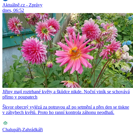
Aktuálně.cz - Zprávy
dnes, 06:52
Jiřiny mají roztrhané květy a škůdce nikde. Noční viník se schovává
přímo v poupatech
Škvor obecný vylézá za potravou až po setmění a přes den se tiskne
v záhybech květů. Proto ho ranní kontrola záhonu neodhalí.
Chalupáři-Zahrádkáři