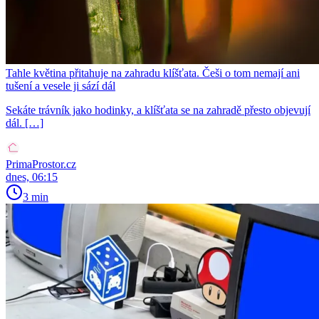
Tahle květina přitahuje na zahradu klíšťata. Češi o tom nemají ani
tušení a vesele ji sází dál
Sekáte trávník jako hodinky, a klíšťata se na zahradě přesto objevují
dál. […]
PrimaProstor.cz
dnes, 06:15
3 min