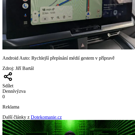
Android Auto: Rychlejší přepínání médií gestem v přípravě
Zdroj
:
Jiří Bartál
Sdílet
Denní
výzva
0
Reklama
Další články z
Dotekomanie.cz