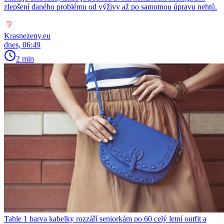
zlepšení daného problému od výživy až po samotnou úpravu nehtů.
Krasnezeny.eu
dnes, 06:49
2 min
Tahle 1 barva kabelky rozzáří seniorkám po 60 celý letní outfit a