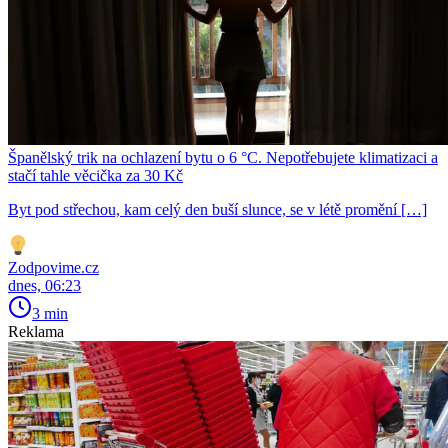
Španělský trik na ochlazení bytu o 6 °C. Nepotřebujete klimatizaci a
stačí tahle věcička za 30 Kč
Byt pod střechou, kam celý den buší slunce, se v létě promění […]
Zodpovime.cz
dnes, 06:23
3 min
Reklama