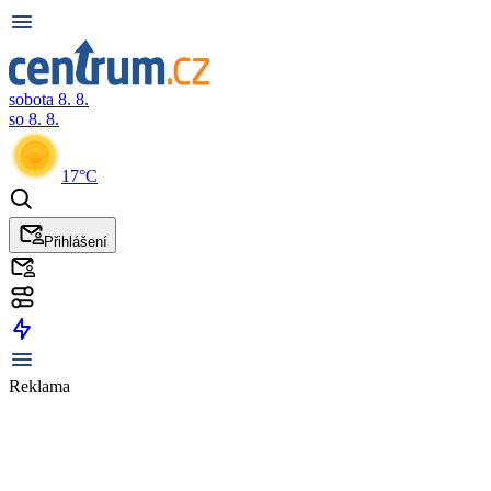
sobota 8. 8.
so 8. 8.
17°C
Přihlášení
Reklama