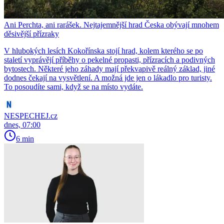
Ani Perchta, ani rarášek. Nejtajemnější hrad Česka obývají mnohem
děsivější přízraky
V hlubokých lesích Kokořínska stojí hrad, kolem kterého se po
staletí vyprávějí příběhy o pekelné propasti, přízracích a podivných
bytostech. Některé jeho záhady mají překvapivě reálný základ, jiné
dodnes čekají na vysvětlení. A možná jde jen o lákadlo pro turisty.
To posoudíte sami, když se na místo vydáte.
NESPECHEJ.cz
dnes, 07:00
6 min