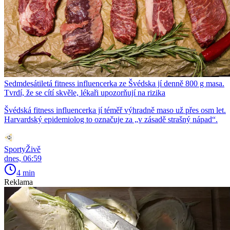
Sedmdesátiletá fitness influencerka ze Švédska jí denně 800 g masa.
Tvrdí, že se cítí skvěle, lékaři upozorňují na rizika
Švédská fitness influencerka jí téměř výhradně maso už přes osm let.
Harvardský epidemiolog to označuje za „v zásadě strašný nápad“.
SportyŽivě
dnes, 06:59
4 min
Reklama