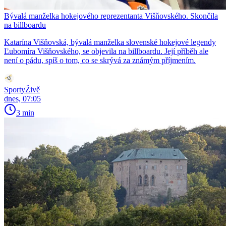
Bývalá manželka hokejového reprezentanta Višňovského. Skončila
na billboardu
Katarína Višňovská, bývalá manželka slovenské hokejové legendy
Ľubomíra Višňovského, se objevila na billboardu. Její příběh ale
není o pádu, spíš o tom, co se skrývá za známým příjmením.
SportyŽivě
dnes, 07:05
3 min