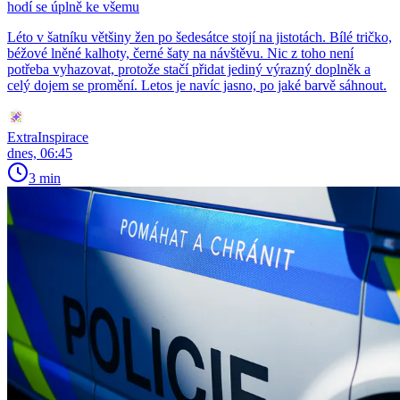
hodí se úplně ke všemu
Léto v šatníku většiny žen po šedesátce stojí na jistotách. Bílé tričko,
béžové lněné kalhoty, černé šaty na návštěvu. Nic z toho není
potřeba vyhazovat, protože stačí přidat jediný výrazný doplněk a
celý dojem se promění. Letos je navíc jasno, po jaké barvě sáhnout.
ExtraInspirace
dnes, 06:45
3 min