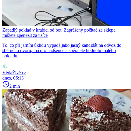
Zapadlý poklad v krabici od bot: Zaprášený počítač ze sklepa
můžete zpeněžit za tisíce
To, co při jarním úklidu vypadá jako jasný kandidát na odvoz do
sběrného dvoru, má pro nadšence a sběratele hodnotu malého
pokladu.
VědaŽivě.cz
dnes, 06:13
2 min