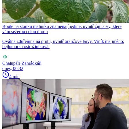
Boule na stonku maliníku znamenají jediné: uvnitř žijí larvy, které
vám sežerou celou úrodu
Oválná zduřenina na prutu, uvnitř oranžové larvy. Viník má jméno:
bejlomorka ostružiníková.
Chalupáři-Zahrádkáři
dnes, 06:32
4 min