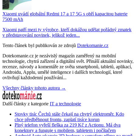
Xiaomi uvádí globální Redmi 17 a 17 5G s obří kapacitou baterie
7500 mAh
Xiaomi patří mezi ty výrobce, kteří dokážou udělat pořádný zmatek
v představování novinek, jelikož jeden...
Tento článek byl publikován ze zdrojů
Dotekomanie.cz
Dotekomanie.cz je nezávislý magazín zaměřený na mobilní
technologie, chytrá zařízení a digitální svět. Přináší aktuální novinky,
recenze, návody a komentáře ze světa smartphonů, tabletů, aplikací,
Androidu, Applu, umělé inteligence i dalších technologií, které
ovlivňují každodenní používání...
Všechny články tohoto autora →
Další články z kategorie
IT a technologie
Stovky tisíc Čechů stále čekají na chytrý elektroměr. Kdo
chce předběhnout frontu, zaplatí tisíce korun
Plný telefon vyřeší fleška za 219 Kč z Actionu. Má dva
konektory a funguje s mobilem, tabletem i počítačem
Android Auto ukazuje 3D budovy a semafory přímo na mapě.