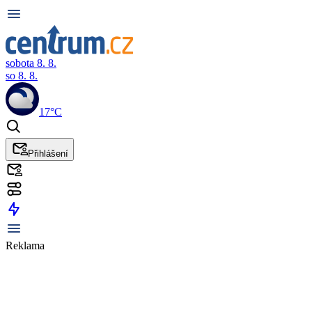
sobota 8. 8.
so 8. 8.
17°C
Přihlášení
Reklama