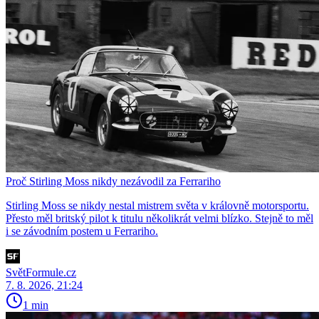
Proč Stirling Moss nikdy nezávodil za Ferrariho
Stirling Moss se nikdy nestal mistrem světa v královně motorsportu.
Přesto měl britský pilot k titulu několikrát velmi blízko. Stejně to měl
i se závodním postem u Ferrariho.
SvětFormule.cz
7. 8. 2026, 21:24
1 min