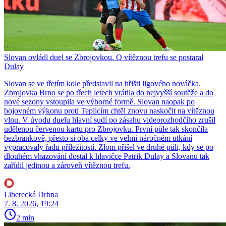
Slovan ovládl duel se Zbrojovkou. O vítěznou trefu se postaral
Dulay
Slovan se ve třetím kole představil na hřišti ligového nováčka.
Zbrojovka Brno se po třech letech vrátila do nejvyšší soutěže a do
nové sezony vstoupila ve výborné formě. Slovan naopak po
bojovném výkonu proti Teplicím chtěl znovu naskočit na vítěznou
vlnu. V úvodu duelu hlavní sudí po zásahu videorozhodčího zrušil
udělenou červenou kartu pro Zbrojovku. První půle tak skončila
bezbrankově, přesto si oba celky ve velmi náročném utkání
vypracovaly řadu příležitostí. Zlom přišel ve druhé půli, kdy se po
dlouhém vhazování dostal k hlavičce Patrik Dulay a Slovanu tak
zařídil jedinou a zároveň vítěznou trefu.
Liberecká Drbna
7. 8. 2026, 19:24
2 min