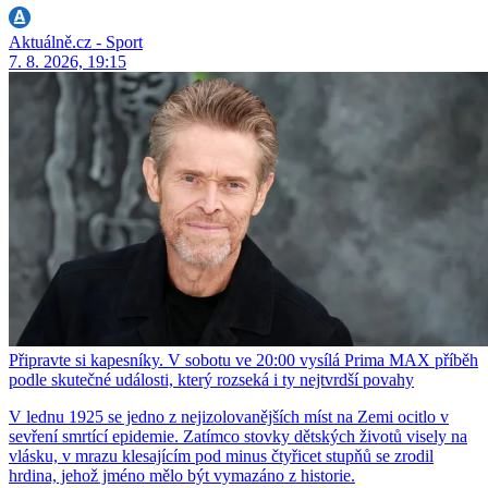
Aktuálně.cz - Sport
7. 8. 2026, 19:15
Připravte si kapesníky. V sobotu ve 20:00 vysílá Prima MAX příběh
podle skutečné události, který rozseká i ty nejtvrdší povahy
V lednu 1925 se jedno z nejizolovanějších míst na Zemi ocitlo v
sevření smrtící epidemie. Zatímco stovky dětských životů visely na
vlásku, v mrazu klesajícím pod minus čtyřicet stupňů se zrodil
hrdina, jehož jméno mělo být vymazáno z historie.