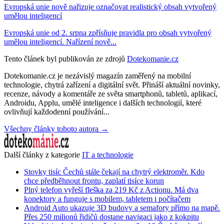
Evropská unie nově nařizuje označovat realistický obsah vytvořený
umělou inteligencí
Evropská unie od 2. srpna zpřísňuje pravidla pro obsah vytvořený
umělou inteligencí. Nařízení nově...
Tento článek byl publikován ze zdrojů
Dotekomanie.cz
Dotekomanie.cz je nezávislý magazín zaměřený na mobilní
technologie, chytrá zařízení a digitální svět. Přináší aktuální novinky,
recenze, návody a komentáře ze světa smartphonů, tabletů, aplikací,
Androidu, Applu, umělé inteligence i dalších technologií, které
ovlivňují každodenní používání...
Všechny články tohoto autora →
Další články z kategorie
IT a technologie
Stovky tisíc Čechů stále čekají na chytrý elektroměr. Kdo
chce předběhnout frontu, zaplatí tisíce korun
Plný telefon vyřeší fleška za 219 Kč z Actionu. Má dva
konektory a funguje s mobilem, tabletem i počítačem
Android Auto ukazuje 3D budovy a semafory přímo na mapě.
Přes 250 milionů řidičů dostane navigaci jako z kokpitu