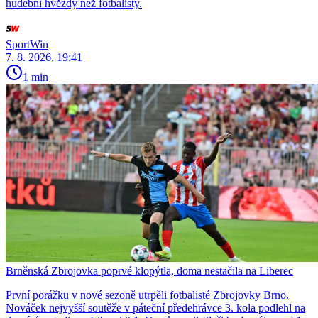
hudební hvězdy než fotbalisty.
SportWin
7. 8. 2026, 19:41
1 min
Brněnská Zbrojovka poprvé klopýtla, doma nestačila na Liberec
První porážku v nové sezoně utrpěli fotbalisté Zbrojovky Brno.
Nováček nejvyšší soutěže v páteční předehrávce 3. kola podlehl na