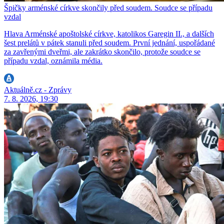
Špičky arménské církve skončily před soudem. Soudce se případu
vzdal
Hlava Arménské apoštolské církve, katolikos Garegin II., a dalších
šest prelátů v pátek stanuli před soudem. První jednání, uspořádané
za zavřenými dveřmi, ale zakrátko skončilo, protože soudce se
případu vzdal, oznámila média.
Aktuálně.cz - Zprávy
7. 8. 2026, 19:30