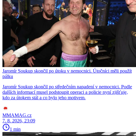
Jaromír Soukup skončil po útoku v nemocnici. Útočníci měli použít
pálku
Jaromír Soukup skončil po středečním napadení v nemocnici. Podle
dalších informací musel podstoupit operaci a policie nyní zjišťuje,
kdo za útokem stál a co bylo jeho motivem.
MMAMAG.cz
7. 8. 2026, 23:09
1 min