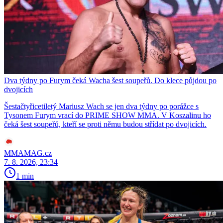
Dva týdny po Furym čeká Wacha šest soupeřů. Do klece půjdou po
dvojicích
Šestačtyřicetiletý Mariusz Wach se jen dva týdny po porážce s
Tysonem Furym vrací do PRIME SHOW MMA. V Koszalinu ho
čeká šest soupeřů, kteří se proti němu budou střídat po dvojicích.
MMAMAG.cz
7. 8. 2026, 23:34
1 min