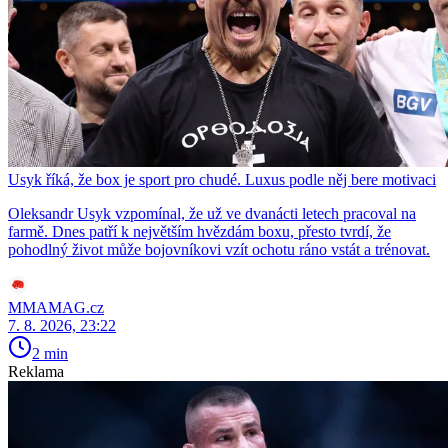
Usyk říká, že box je sport pro chudé. Luxus podle něj bere motivaci
Oleksandr Usyk vzpomínal, že už ve dvanácti letech pracoval na
farmě. Dnes patří k největším hvězdám boxu, přesto tvrdí, že
pohodlný život může bojovníkovi vzít ochotu ráno vstát a trénovat.
MMAMAG.cz
7. 8. 2026, 23:22
2 min
Reklama