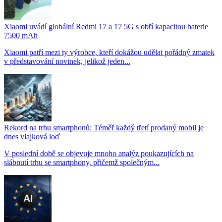
Xiaomi uvádí globální Redmi 17 a 17 5G s obří kapacitou baterie
7500 mAh
Xiaomi patří mezi ty výrobce, kteří dokážou udělat pořádný zmatek
v představování novinek, jelikož jeden...
Rekord na trhu smartphonů: Téměř každý třetí prodaný mobil je
dnes vlajková loď
V poslední době se objevuje mnoho analýz poukazujících na
slábnutí trhu se smartphony, přičemž společným...