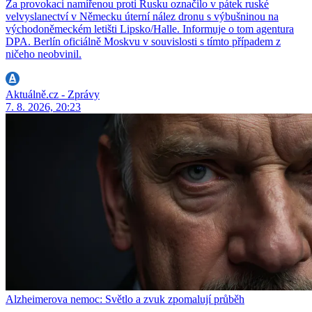
Za provokaci namířenou proti Rusku označilo v pátek ruské
velvyslanectví v Německu úterní nález dronu s výbušninou na
východoněmeckém letišti Lipsko/Halle. Informuje o tom agentura
DPA. Berlín oficiálně Moskvu v souvislosti s tímto případem z
ničeho neobvinil.
Aktuálně.cz - Zprávy
7. 8. 2026, 20:23
Alzheimerova nemoc: Světlo a zvuk zpomalují průběh