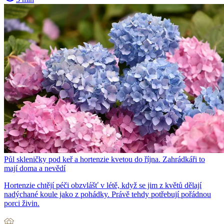
Půl skleničky pod keř a hortenzie kvetou do října. Zahrádkáři to
mají doma a nevědí
Hortenzie chtějí péči obzvlášť v létě, když se jim z květů dělají
nadýchané koule jako z pohádky. Právě tehdy potřebují pořádnou
porci živin.