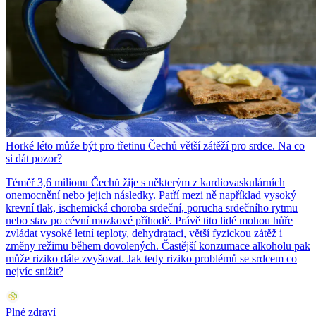
Horké léto může být pro třetinu Čechů větší zátěží pro srdce. Na co
si dát pozor?
Téměř 3,6 milionu Čechů žije s některým z kardiovaskulárních
onemocnění nebo jejich následky. Patří mezi ně například vysoký
krevní tlak, ischemická choroba srdeční, porucha srdečního rytmu
nebo stav po cévní mozkové příhodě. Právě tito lidé mohou hůře
zvládat vysoké letní teploty, dehydrataci, větší fyzickou zátěž i
změny režimu během dovolených. Častější konzumace alkoholu pak
může riziko dále zvyšovat. Jak tedy riziko problémů se srdcem co
nejvíc snížit?
Plné zdraví