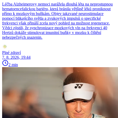
Léčba Alzheimerovy nemoci narážela dlouhá léta na neprostupnou
hematoencefalickou bariéru, která bránila většině léků proniknout
přímo k mozkovým buňkám. Objev takzvané neurostimulace
pomocí blikajícího světla a zvukových impulsů o specifické
frekvenci však přináší zcela nový pohled na možnost regenerace.
Vědci zjistili, že synchronizace mozkových vln na frekvenci 40
Hertzů dokáže stimulovat imunitní buňky v mozku k čištění
nebezpečných usazenin.
Plné zdraví
7. 8. 2026, 19:44
2 min