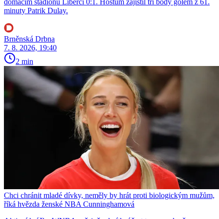
domácím stadionu Liberci 0:1. Hostům zajistil tři body gólem z 61.
minuty Patrik Dulay.
Brněnská Drbna
7. 8. 2026, 19:40
2 min
Chci chránit mladé dívky, neměly by hrát proti biologickým mužům,
říká hvězda ženské NBA Cunninghamová