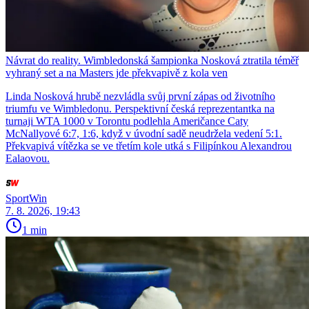
Návrat do reality. Wimbledonská šampionka Nosková ztratila téměř
vyhraný set a na Masters jde překvapivě z kola ven
Linda Nosková hrubě nezvládla svůj první zápas od životního
triumfu ve Wimbledonu. Perspektivní česká reprezentantka na
turnaji WTA 1000 v Torontu podlehla Američance Caty
McNallyové 6:7, 1:6, když v úvodní sadě neudržela vedení 5:1.
Překvapivá vítězka se ve třetím kole utká s Filipínkou Alexandrou
Ealaovou.
SportWin
7. 8. 2026, 19:43
1 min