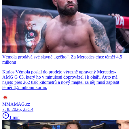
Vémola prodává své slavné „géčko“. Za Mercedes chce téměř 4,5
milionu
Karlos Vémola poslal do prodeje výrazně upravený Mercedes-
AMG G 63, který ho v minulosti doprovázel i k oltáři. Auto má
najeto přes 262 tisíc kilometrů a nový majitel za něj musí zaplatit
téměř 4,5 milionu korun.
MMAMAG.cz
7. 8. 2026, 23:14
1 min