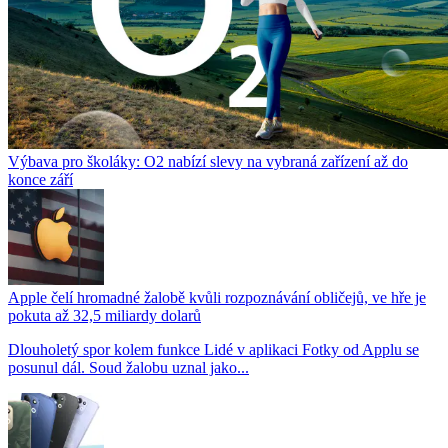
Výbava pro školáky: O2 nabízí slevy na vybraná zařízení až do
konce září
Apple čelí hromadné žalobě kvůli rozpoznávání obličejů, ve hře je
pokuta až 32,5 miliardy dolarů
Dlouholetý spor kolem funkce Lidé v aplikaci Fotky od Applu se
posunul dál. Soud žalobu uznal jako...