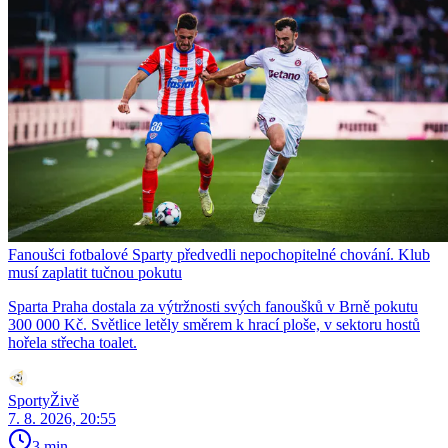
Fanoušci fotbalové Sparty předvedli nepochopitelné chování. Klub
musí zaplatit tučnou pokutu
Sparta Praha dostala za výtržnosti svých fanoušků v Brně pokutu
300 000 Kč. Světlice letěly směrem k hrací ploše, v sektoru hostů
hořela střecha toalet.
SportyŽivě
7. 8. 2026, 20:55
3 min