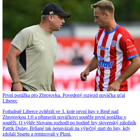
První porážka pro Zbrojovku. Povedený rozjezd nováčka uťal
Liberec
Fotbalisté Liberce zvítězili ve 3. kole první ligy v Brně nad
Zbrojovkou 1:0 a připravili nováčkovi soutěže první porážku v
soutěži. O výhře Slovanu rozhodl po hodině hry slovenský záložník
Patrik Dulay. Brňané tak nenavázali na výtečný start do ligy, kdy
zdolali Spartu a remizovali v Plzni.