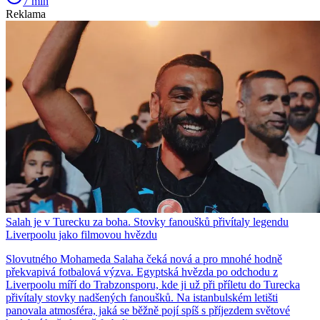
7 min
Reklama
Salah je v Turecku za boha. Stovky fanoušků přivítaly legendu
Liverpoolu jako filmovou hvězdu
Slovutného Mohameda Salaha čeká nová a pro mnohé hodně
překvapivá fotbalová výzva. Egyptská hvězda po odchodu z
Liverpoolu míří do Trabzonsporu, kde ji už při příletu do Turecka
přivítaly stovky nadšených fanoušků. Na istanbulském letišti
panovala atmosféra, jaká se běžně pojí spíš s příjezdem světové