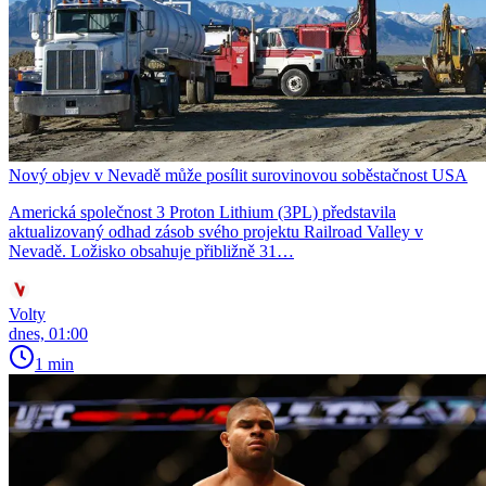
Nový objev v Nevadě může posílit surovinovou soběstačnost USA
Americká společnost 3 Proton Lithium (3PL) představila
aktualizovaný odhad zásob svého projektu Railroad Valley v
Nevadě. Ložisko obsahuje přibližně 31…
Volty
dnes, 01:00
1 min