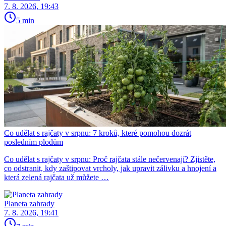
7. 8. 2026, 19:43
5 min
Co udělat s rajčaty v srpnu: 7 kroků, které pomohou dozrát
posledním plodům
Co udělat s rajčaty v srpnu: Proč rajčata stále nečervenají? Zjistěte,
co odstranit, kdy zaštipovat vrcholy, jak upravit zálivku a hnojení a
která zelená rajčata už můžete …
Planeta zahrady
7. 8. 2026, 19:41