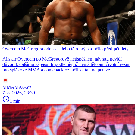
Overeem McGregora odepsal. Jeho tělo prý skončilo před pěti lety
Alistair Overeem po McGregorově neúspěšném návratu nevidí
důvod k dalšímu zápasu. Ir podle něj už nemá tělo ani životní režim
pro špičkové MMA a comeback označil za tah na peníze.
MMAMAG.cz
7. 8. 2026, 23:39
1 min