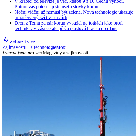
V krabici od televize je věc, kterou 9 z 10 Čechů vyhodí.
Přitom vás potěší a ještě ušetří stovky korun
Noční vidění už nemusí být zelené. Nová technologie ukazuje
infračervený svět v barvách
Dron z Temu za pár korun vypadal na fotkách jako profi
technika. V zásilce ale přišla plastová hračka do dlaně
Zobrazit více
Zajímavosti
IT a technologie
Mobil
Vybrali jsme pro vás
Magazíny a zajímavosti