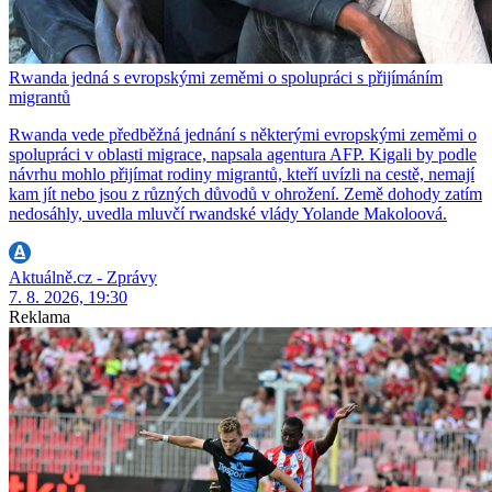
Rwanda jedná s evropskými zeměmi o spolupráci s přijímáním
migrantů
Rwanda vede předběžná jednání s některými evropskými zeměmi o
spolupráci v oblasti migrace, napsala agentura AFP. Kigali by podle
návrhu mohlo přijímat rodiny migrantů, kteří uvízli na cestě, nemají
kam jít nebo jsou z různých důvodů v ohrožení. Země dohody zatím
nedosáhly, uvedla mluvčí rwandské vlády Yolande Makoloová.
Aktuálně.cz - Zprávy
7. 8. 2026, 19:30
Reklama