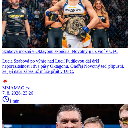
Szabová možná v Oktagonu skončila. Novotný ji už vidí v UFC
Lucia Szabová po výhře nad Lucií Pudilovou dál drží
neporazitelnost i dva pásy Oktagonu. Ondřej Novotný teď připustil,
že její další zápas už může přijít v UFC.
MMAMAG.cz
7. 8. 2026, 23:26
1 min