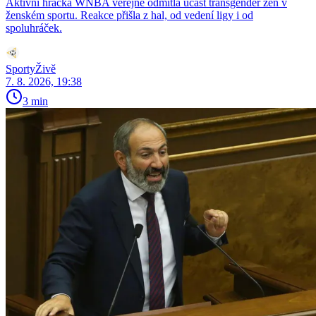
Aktivní hráčka WNBA veřejně odmítla účast transgender žen v
ženském sportu. Reakce přišla z hal, od vedení ligy i od
spoluhráček.
SportyŽivě
7. 8. 2026, 19:38
3 min