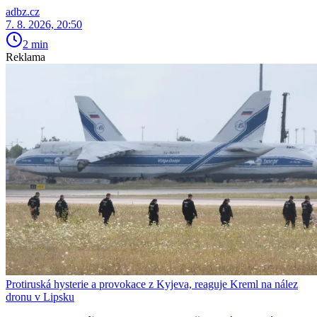
adbz.cz
7. 8. 2026, 20:50
2 min
Reklama
Protiruská hysterie a provokace z Kyjeva, reaguje Kreml na nález
dronu v Lipsku