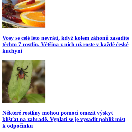
Vosy se celé léto nevrátí, když kolem záhonů zasadíte
těchto 7 rostlin. Většina z nich už roste v každé české
kuchyni
Některé rostliny mohou pomoci omezit výskyt
klíšťat na zahradě. Vyplatí se je vysadit poblíž míst
k odpočinku