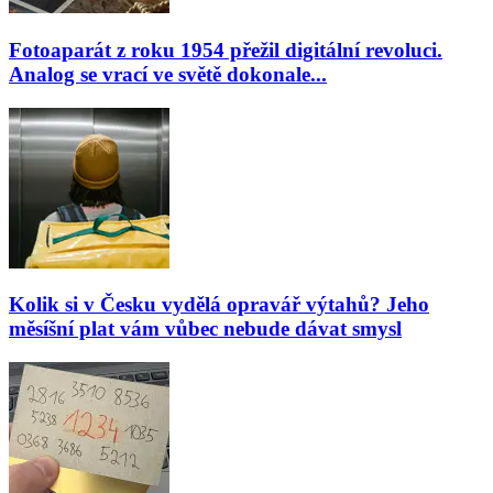
Fotoaparát z roku 1954 přežil digitální revoluci.
Analog se vrací ve světě dokonale...
Kolik si v Česku vydělá opravář výtahů? Jeho
měsíšní plat vám vůbec nebude dávat smysl