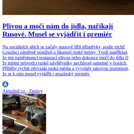
Plivou a močí nám do jídla, naříkají
Rusové. Musel se vyjádřit i premiér
Na sociálních sítích se začaly masově šířit příspěvky, podle nichž
Gruzínci záměrně ponižují a šikanují ruské turisty. Tvrdí například,
že jim zaměstnanci restaurací plivou nebo dokonce močí do jídla či
že místní průvodci ruské návštěvníky nechávají samotné v horách.
Příběhy rychle převzala ruská média a vyvolaly takovou pozornost,
že se k nim musel vyjádřit i gruzínský premiér.
Aktuálně.cz - Zprávy