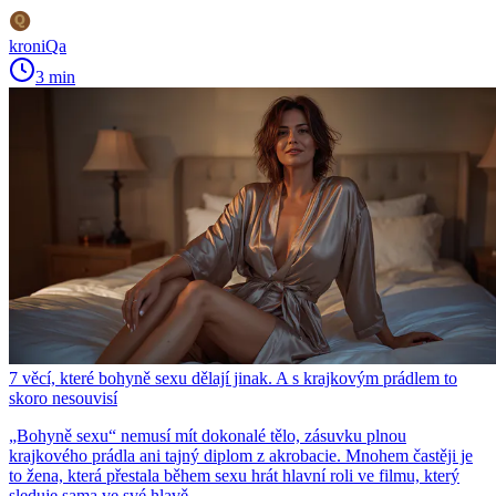
kroniQa
3 min
7 věcí, které bohyně sexu dělají jinak. A s krajkovým prádlem to
skoro nesouvisí
„Bohyně sexu“ nemusí mít dokonalé tělo, zásuvku plnou
krajkového prádla ani tajný diplom z akrobacie. Mnohem častěji je
to žena, která přestala během sexu hrát hlavní roli ve filmu, který
sleduje sama ve své hlavě.