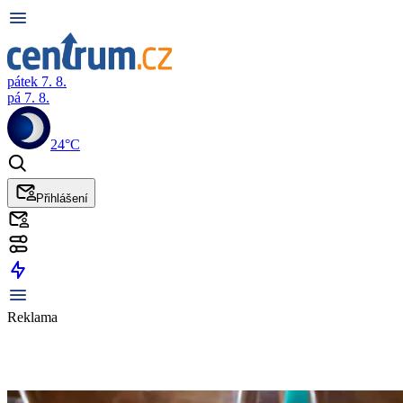
pátek 7. 8.
pá 7. 8.
24°C
Přihlášení
Reklama