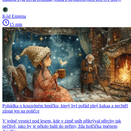
Kód Enigma
15 min
Pohádka o kouzelném hrníčku, který byl pořád plný kakaa a nechtěl
zůstat jen na poličce
V jedné vesnici pod lesem, kde v zimě sníh přikrýval střechy tak
pečlivě, jako by je někdo balil do peřiny, žila holčička jménem