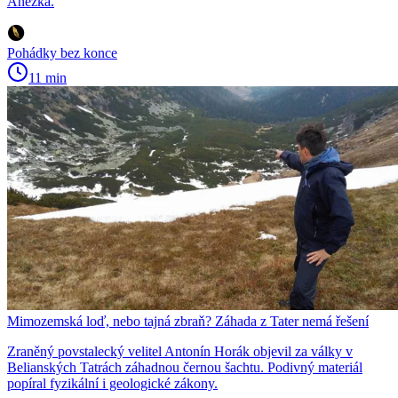
Anežka.
Pohádky bez konce
11 min
Mimozemská loď, nebo tajná zbraň? Záhada z Tater nemá řešení
Zraněný povstalecký velitel Antonín Horák objevil za války v
Belianských Tatrách záhadnou černou šachtu. Podivný materiál
popíral fyzikální i geologické zákony.