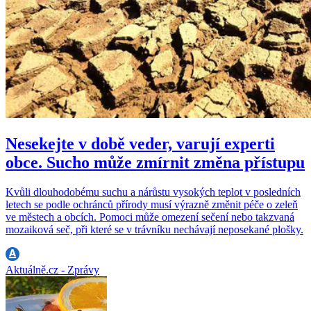
Nesekejte v době veder, varují experti
obce. Sucho může zmírnit změna přístupu
Kvůli dlouhodobému suchu a nárůstu vysokých teplot v posledních
letech se podle ochránců přírody musí výrazně změnit péče o zeleň
ve městech a obcích. Pomoci může omezení sečení nebo takzvaná
mozaiková seč, při které se v trávníku nechávají neposekané plošky.
Aktuálně.cz - Zprávy