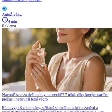
AutoŽivě.cz
4 min
Reklama
Navoníš se a za dvě hodiny nic necítíš? 7 triků, díky kterým parfém
přežije i nejkrutjší letní vedro
Ráno vyjdeš z koupelny, stříkneš si parfém na krk a zápěstí a