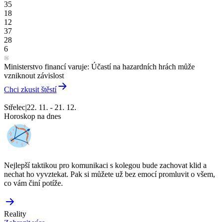
35
18
12
37
28
6
Ministerstvo financí varuje: Účastí na hazardních hrách může
vzniknout závislost
Chci zkusit štěstí
Střelec
|
22. 11. - 21. 12.
Horoskop na dnes
Nejlepší taktikou pro komunikaci s kolegou bude zachovat klid a
nechat ho vyvztekat. Pak si můžete už bez emocí promluvit o všem,
co vám činí potíže.
Reality