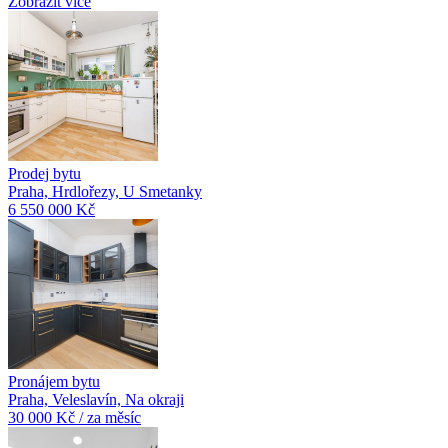
Zobrazit více
Prodej bytu
Praha, Hrdlořezy, U Smetanky
6 550 000 Kč
Pronájem bytu
Praha, Veleslavín, Na okraji
30 000 Kč / za měsíc