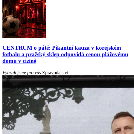
CENTRUM o páté: Pikantní kauza v korejském
fotbalu a pražský sklep odpovídá cenou plážovému
domu v cizině
Vybrali jsme pro vás
Zpravodajství