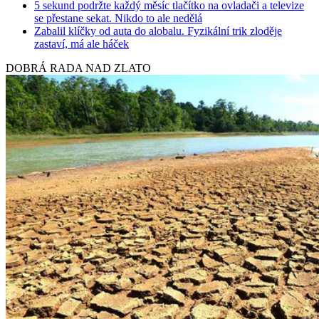
5 sekund podržte každý měsíc tlačítko na ovladači a televize
se přestane sekat. Nikdo to ale nedělá
Zabalil klíčky od auta do alobalu. Fyzikální trik zloděje
zastaví, má ale háček
DOBRÁ RADA NAD ZLATO