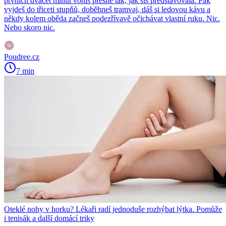
prvních dvacet minut voníš přesně tak, jak sis představovala. Pak
vyjdeš do třiceti stupňů, doběhneš tramvaj, dáš si ledovou kávu a
někdy kolem oběda začneš podezřívavě očichávat vlastní ruku. Nic.
Nebo skoro nic.
Poudree.cz
7 min
Oteklé nohy v horku? Lékaři radí jednoduše rozhýbat lýtka. Pomůže
i tenisák a další domácí triky