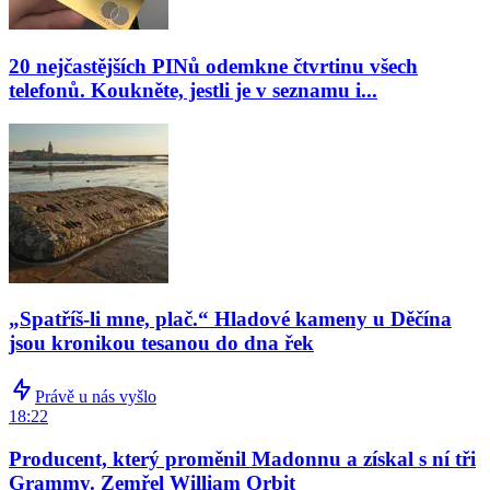
20 nejčastějších PINů odemkne čtvrtinu všech
telefonů. Koukněte, jestli je v seznamu i...
„Spatříš-li mne, plač.“ Hladové kameny u Děčína
jsou kronikou tesanou do dna řek
Právě u nás vyšlo
18:22
Producent, který proměnil Madonnu a získal s ní tři
Grammy. Zemřel William Orbit