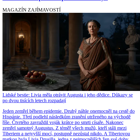
MAGAZÍN ZAJÍMAVOSTÍ
Lidské bestie: Livia měla otrávit Augusta i jeho dědice. Důkazy se
po dvou tisících letech rozpadají
Jeden zemřel během epidemie. Druhý náhle onemocněl na cestě do
Hispánie. Třetí podlehl následkům zranění utrženého na východě
říše. Čtvrtého zavraždil voják krátce po smrti císaře. Nakonec
zemřel samotný Augustus. Z téměř všech mužů, kteří stáli mezi
Tiberiem a nejvyšší mocí, postupně nezůstal nikdo. A Tiberiovou
matkou byla Livia Drusilla, jedna z nejmocnějších žen své doby.