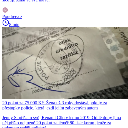
Poudree.cz
8 min
20 pokut za 75 000 Kč. Žena už 3 roky dostává pokuty za
přestupky policie, která jezdí jejím zabaveným autem
Jenny S. přišla o svůj Renault Clio v lednu 2019. Od té doby jí na
něj přišlo nejméně 20 pokut za téměř 80 tisíc korun, jenže za
volantem seděli policisté.