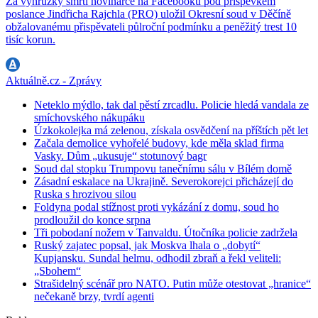
Za výhrůžky smrtí novinářce na Facebooku pod příspěvkem
poslance Jindřicha Rajchla (PRO) uložil Okresní soud v Děčíně
obžalovanému přispěvateli půlroční podmínku a peněžitý trest 10
tisíc korun.
Aktuálně.cz - Zprávy
Neteklo mýdlo, tak dal pěstí zrcadlu. Policie hledá vandala ze
smíchovského nákupáku
Úzkokolejka má zelenou, získala osvědčení na příštích pět let
Začala demolice vyhořelé budovy, kde měla sklad firma
Vasky. Dům „ukusuje“ stotunový bagr
Soud dal stopku Trumpovu tanečnímu sálu v Bílém domě
Zásadní eskalace na Ukrajině. Severokorejci přicházejí do
Ruska s hrozivou silou
Foldyna podal stížnost proti vykázání z domu, soud ho
prodloužil do konce srpna
Tři pobodaní nožem v Tanvaldu. Útočníka policie zadržela
Ruský zajatec popsal, jak Moskva lhala o „dobytí“
Kupjansku. Sundal helmu, odhodil zbraň a řekl veliteli:
„Sbohem“
Strašidelný scénář pro NATO. Putin může otestovat „hranice“
nečekaně brzy, tvrdí agenti