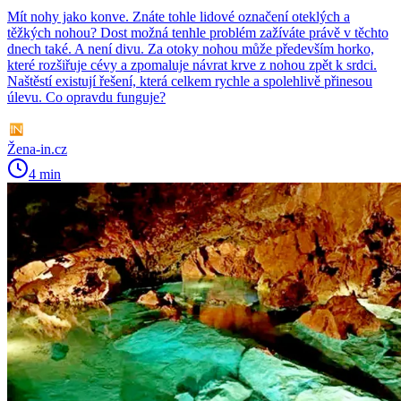
Mít nohy jako konve. Znáte tohle lidové označení oteklých a
těžkých nohou? Dost možná tenhle problém zažíváte právě v těchto
dnech také. A není divu. Za otoky nohou může především horko,
které rozšiřuje cévy a zpomaluje návrat krve z nohou zpět k srdci.
Naštěstí existují řešení, která celkem rychle a spolehlivě přinesou
úlevu. Co opravdu funguje?
Žena-in.cz
4 min