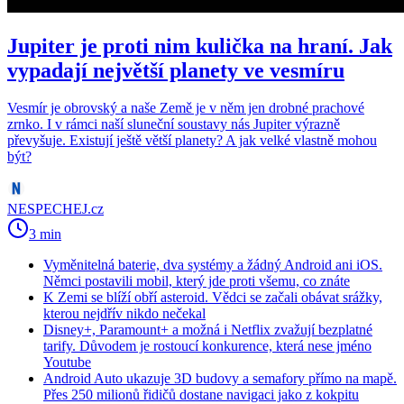
Jupiter je proti nim kulička na hraní. Jak
vypadají největší planety ve vesmíru
Vesmír je obrovský a naše Země je v něm jen drobné prachové
zrnko. I v rámci naší sluneční soustavy nás Jupiter výrazně
převyšuje. Existují ještě větší planety? A jak velké vlastně mohou
být?
NESPECHEJ.cz
3 min
Vyměnitelná baterie, dva systémy a žádný Android ani iOS.
Němci postavili mobil, který jde proti všemu, co znáte
K Zemi se blíží obří asteroid. Vědci se začali obávat srážky,
kterou nejdřív nikdo nečekal
Disney+, Paramount+ a možná i Netflix zvažují bezplatné
tarify. Důvodem je rostoucí konkurence, která nese jméno
Youtube
Android Auto ukazuje 3D budovy a semafory přímo na mapě.
Přes 250 milionů řidičů dostane navigaci jako z kokpitu