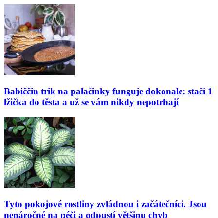
Babiččin trik na palačinky funguje dokonale: stačí 1
lžička do těsta a už se vám nikdy nepotrhají
Tyto pokojové rostliny zvládnou i začátečníci. Jsou
nenáročné na péči a odpustí většinu chyb