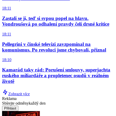
18:11
Zastali se jí, teď si sypou popel na hlavu.
Vondroušová po odhalení pravdy čelí drsné kritice
18:11
Pellegrini v čínské televizi zavzpomínal na
komunismus. Po revoluci jsme chybovali, přiznal
18:10
Kamarád taky rád: Porušení smlouvy, superjachta
ruského miliardáře a propletenec osudů v reálném
životě
Zobrazit více
Reklama
Sbírejte odměny
každý den
Přihlásit