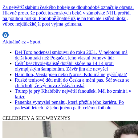
Za největší slabinu českého hokeje se dlouhodobě označuje obrana.
Hlavně proto, že počet tuzemských beků v zámořské NHL prořídl
na pouhou hrstku. Podobně špatně už je na tom ale i střed útoku,
vůbec nejdůležitější post vyjma gólmana.
Aktuálně.cz - Sport
Del Toro podepsal smlouvu do roku 2031. V pelotonu má
delší kontrakt než Pogačar, jeho vlastní týmový lídr
Čeští beachvolejbalisté dotáhli skóre na 14:14 proti
olympijským šampionům. Závěr jim ale nevyšel
Hamilton, Verstappen nebo Norris: Kdo má nejvyšší plat?
Ruské tenisové děti míří do Česka a mění pas. Šéf svazu se
chlácholí, že výchova zůstává ruská
Trump je prý Khabibův největší fanoušek. Měl ho zmínit i v
knize
Panenka vymyslel penaltu, která přežila jeho kariéru. Po
padesáti letech už jeho jméno patří celému fotbalu
CELEBRITY A SHOWBYZNYS