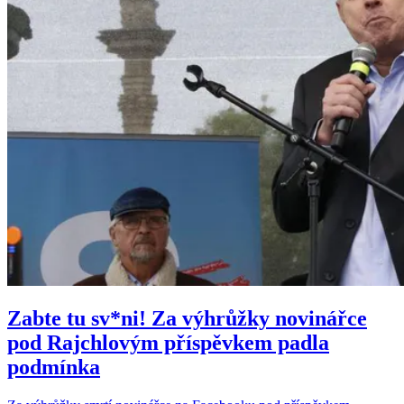
Zabte tu sv*ni! Za výhrůžky novinářce
pod Rajchlovým příspěvkem padla
podmínka