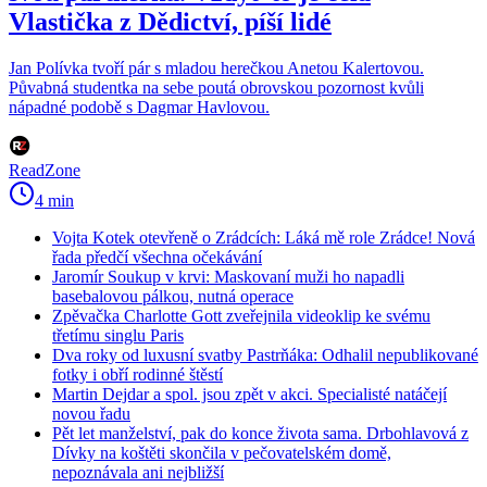
Vlastička z Dědictví, píší lidé
Jan Polívka tvoří pár s mladou herečkou Anetou Kalertovou.
Půvabná studentka na sebe poutá obrovskou pozornost kvůli
nápadné podobě s Dagmar Havlovou.
ReadZone
4 min
Vojta Kotek otevřeně o Zrádcích: Láká mě role Zrádce! Nová
řada předčí všechna očekávání
Jaromír Soukup v krvi: Maskovaní muži ho napadli
basebalovou pálkou, nutná operace
Zpěvačka Charlotte Gott zveřejnila videoklip ke svému
třetímu singlu Paris
Dva roky od luxusní svatby Pastrňáka: Odhalil nepublikované
fotky i obří rodinné štěstí
Martin Dejdar a spol. jsou zpět v akci. Specialisté natáčejí
novou řadu
Pět let manželství, pak do konce života sama. Drbohlavová z
Dívky na koštěti skončila v pečovatelském domě,
nepoznávala ani nejbližší