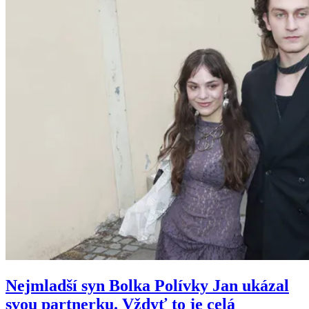
Nejmladší syn Bolka Polívky Jan ukázal
svou partnerku. Vždyť to je celá