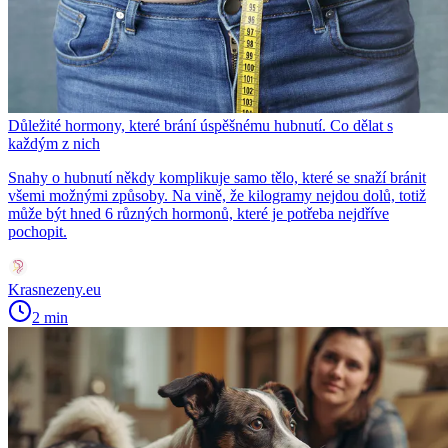
Důležité hormony, které brání úspěšnému hubnutí. Co dělat s
každým z nich
Snahy o hubnutí někdy komplikuje samo tělo, které se snaží bránit
všemi možnými způsoby. Na vině, že kilogramy nejdou dolů, totiž
může být hned 6 různých hormonů, které je potřeba nejdříve
pochopit.
Krasnezeny.eu
2 min