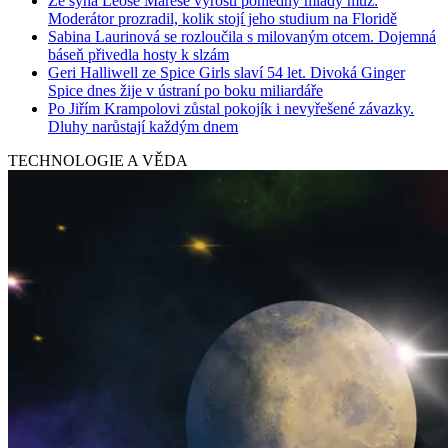
Ze syna Leoše Mareše vyrostl pohledný mladý muž:
Moderátor prozradil, kolik stojí jeho studium na Floridě
Sabina Laurinová se rozloučila s milovaným otcem. Dojemná
báseň přivedla hosty k slzám
Geri Halliwell ze Spice Girls slaví 54 let. Divoká Ginger
Spice dnes žije v ústraní po boku miliardáře
Po Jiřím Krampolovi zůstal pokojík i nevyřešené závazky.
Dluhy narůstají každým dnem
TECHNOLOGIE A VĚDA