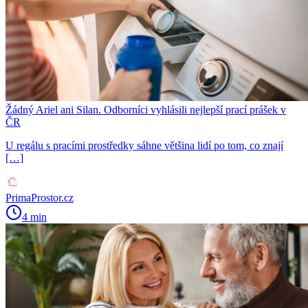
Žádný Ariel ani Silan. Odborníci vyhlásili nejlepší prací prášek v
ČR
U regálu s pracími prostředky sáhne většina lidí po tom, co znají
[…]
PrimaProstor.cz
4 min