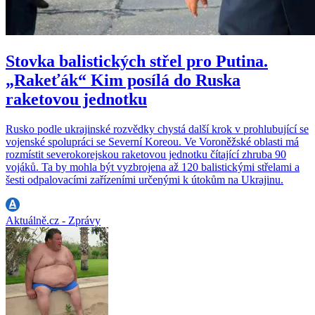
Stovka balistických střel pro Putina.
„Rakeťák“ Kim posílá do Ruska
raketovou jednotku
Rusko podle ukrajinské rozvědky chystá další krok v prohlubující se
vojenské spolupráci se Severní Koreou. Ve Voroněžské oblasti má
rozmístit severokorejskou raketovou jednotku čítající zhruba 90
vojáků. Ta by mohla být vyzbrojena až 120 balistickými střelami a
šesti odpalovacími zařízeními určenými k útokům na Ukrajinu.
Aktuálně.cz - Zprávy