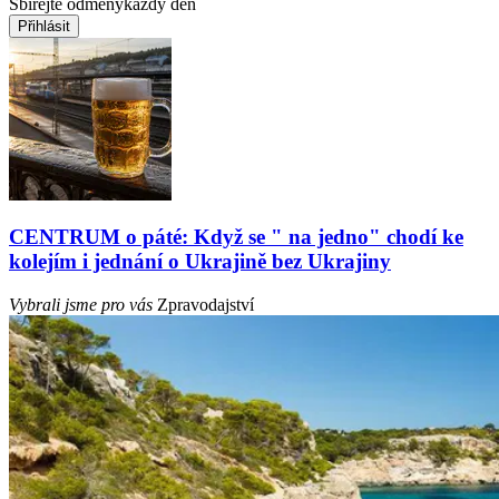
Sbírejte odměny
každý den
Přihlásit
CENTRUM o páté: Když se " na jedno" chodí ke
kolejím i jednání o Ukrajině bez Ukrajiny
Vybrali jsme pro vás
Zpravodajství