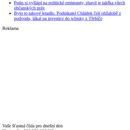
Putin si vyšlápl na politické emigranty, zbavil je takřka všech
občanských práv
Bylo to takové letadlo. Podnikatel Chládek čelí obžalobě z
podvodu, lákal na investice do whisky z Třebíče
Reklama
Vaše šťastná čísla pro dnešní den