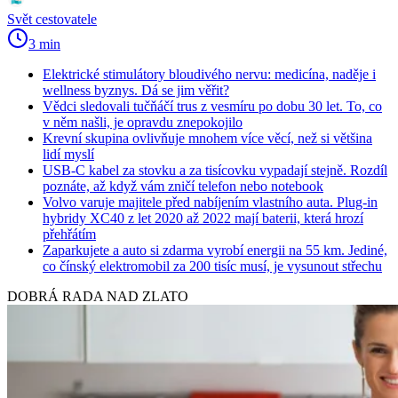
Svět cestovatele
3 min
Elektrické stimulátory bloudivého nervu: medicína, naděje i
wellness byznys. Dá se jim věřit?
Vědci sledovali tučňáčí trus z vesmíru po dobu 30 let. To, co
v něm našli, je opravdu znepokojilo
Krevní skupina ovlivňuje mnohem více věcí, než si většina
lidí myslí
USB-C kabel za stovku a za tisícovku vypadají stejně. Rozdíl
poznáte, až když vám zničí telefon nebo notebook
Volvo varuje majitele před nabíjením vlastního auta. Plug-in
hybridy XC40 z let 2020 až 2022 mají baterii, která hrozí
přehřátím
Zaparkujete a auto si zdarma vyrobí energii na 55 km. Jediné,
co čínský elektromobil za 200 tisíc musí, je vysunout střechu
DOBRÁ RADA NAD ZLATO