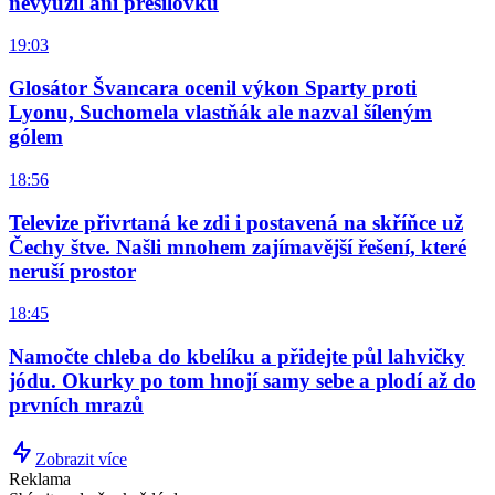
nevyužil ani přesilovku
19:03
Glosátor Švancara ocenil výkon Sparty proti
Lyonu, Suchomela vlastňák ale nazval šíleným
gólem
18:56
Televize přivrtaná ke zdi i postavená na skříňce už
Čechy štve. Našli mnohem zajímavější řešení, které
neruší prostor
18:45
Namočte chleba do kbelíku a přidejte půl lahvičky
jódu. Okurky po tom hnojí samy sebe a plodí až do
prvních mrazů
Zobrazit více
Reklama