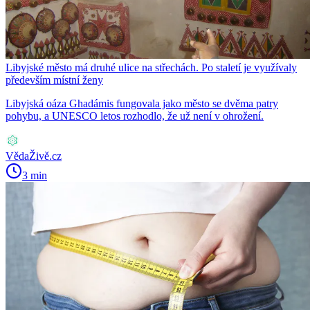
Libyjské město má druhé ulice na střechách. Po staletí je využívaly
především místní ženy
Libyjská oáza Ghadámis fungovala jako město se dvěma patry
pohybu, a UNESCO letos rozhodlo, že už není v ohrožení.
VědaŽivě.cz
3 min