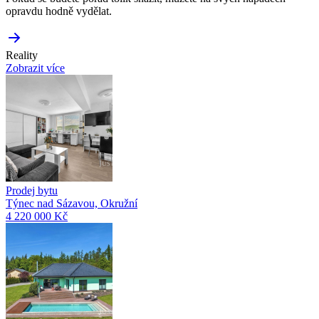
opravdu hodně vydělat.
Reality
Zobrazit více
Prodej bytu
Týnec nad Sázavou, Okružní
4 220 000 Kč