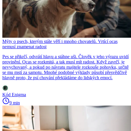
Mýty o psech, kterým stále věří i mnoho chovatelů. Vrtící ocas
nemusí znamenat radost
Pes se přikrčí, odvrátí hlavu a stáhne uši. Člověk v jeho výrazu uvidí
provinění. Ocas se rozkmitá, a tak musí mít radost. Když zavrčí, je
nevychovaný, a pokud po návratu majitele rozkouše pohovku, určitě
se mu mstí za samotu. Mnohé podobné výklady působí přesvědčivě
hlavně proto, že psí chování překládáme do lidských emocí.
Kód Enigma
9 min