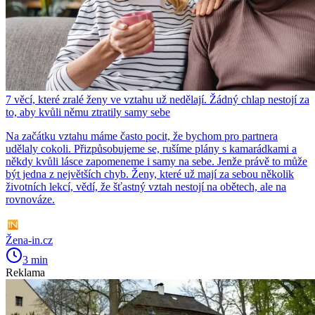
7 věcí, které zralé ženy ve vztahu už nedělají. Žádný chlap nestojí za
to, aby kvůli němu ztratily samy sebe
Na začátku vztahu máme často pocit, že bychom pro partnera
udělaly cokoli. Přizpůsobujeme se, rušíme plány s kamarádkami a
někdy kvůli lásce zapomeneme i samy na sebe. Jenže právě to může
být jedna z největších chyb. Ženy, které už mají za sebou několik
životních lekcí, vědí, že šťastný vztah nestojí na obětech, ale na
rovnováze.
Žena-in.cz
3 min
Reklama