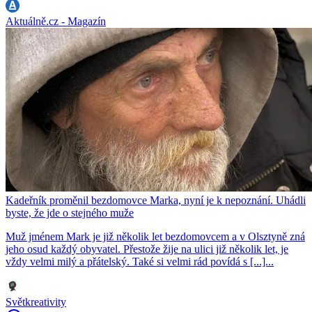
Aktuálně.cz - Magazín
Kadeřník proměnil bezdomovce Marka, nyní je k nepoznání. Uhádli
byste, že jde o stejného muže
Muž jménem Mark je již několik let bezdomovcem a v Olsztyně zná
jeho osud každý obyvatel. Přestože žije na ulici již několik let, je
vždy velmi milý a přátelský. Také si velmi rád povídá s [...]...
Světkreativity