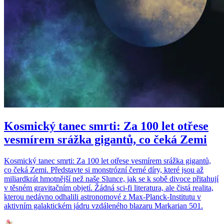
Kosmický tanec smrti: Za 100 let otřese
vesmírem srážka gigantů, co čeká Zemi
Kosmický tanec smrti: Za 100 let otřese vesmírem srážka gigantů,
co čeká Zemi. Představte si monstrózní černé díry, které jsou až
miliardkrát hmotnější než naše Slunce, jak se k sobě divoce přitahují
v těsném gravitačním objetí. Žádná sci-fi literatura, ale čistá realita,
kterou nedávno odhalili astronomové z Max-Planck-Institutu v
aktivním galaktickém jádru vzdáleného blazaru Markarian 501.