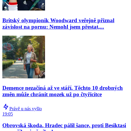
Britský olympionik Woodward veřejně přiznal
závislost na pornu: Nemohl jsem přestat,...
Demence nezačíná až ve stáří. Těchto 10 drobných
změn může chránit mozek už po čtyřicítce
Právě u nás vyšlo
19:05
Obrovská škoda. Hradec pálil šance, proti Besiktasi