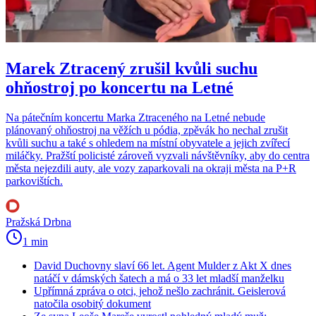
Marek Ztracený zrušil kvůli suchu
ohňostroj po koncertu na Letné
Na pátečním koncertu Marka Ztraceného na Letné nebude
plánovaný ohňostroj na věžích u pódia, zpěvák ho nechal zrušit
kvůli suchu a také s ohledem na místní obyvatele a jejich zvířecí
miláčky. Pražští policisté zároveň vyzvali návštěvníky, aby do centra
města nejezdili auty, ale vozy zaparkovali na okraji města na P+R
parkovištích.
Pražská Drbna
1 min
David Duchovny slaví 66 let. Agent Mulder z Akt X dnes
natáčí v dámských šatech a má o 33 let mladší manželku
Upřímná zpráva o otci, jehož nešlo zachránit. Geislerová
natočila osobitý dokument