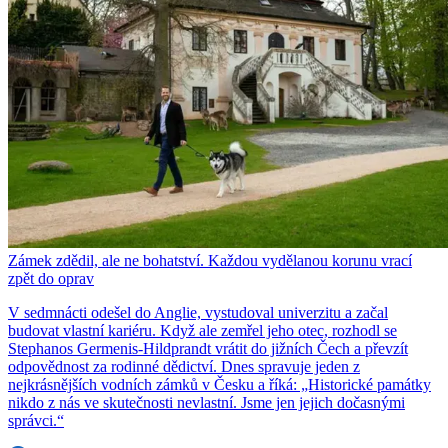
Zámek zdědil, ale ne bohatství. Každou vydělanou korunu vrací
zpět do oprav
V sedmnácti odešel do Anglie, vystudoval univerzitu a začal
budovat vlastní kariéru. Když ale zemřel jeho otec, rozhodl se
Stephanos Germenis-Hildprandt vrátit do jižních Čech a převzít
odpovědnost za rodinné dědictví. Dnes spravuje jeden z
nejkrásnějších vodních zámků v Česku a říká: „Historické památky
nikdo z nás ve skutečnosti nevlastní. Jsme jen jejich dočasnými
správci.“