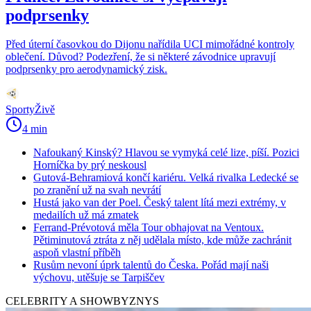
podprsenky
Před úterní časovkou do Dijonu nařídila UCI mimořádné kontroly
oblečení. Důvod? Podezření, že si některé závodnice upravují
podprsenky pro aerodynamický zisk.
SportyŽivě
4 min
Nafoukaný Kinský? Hlavou se vymyká celé lize, píší. Pozici
Horníčka by prý neskousl
Gutová-Behramiová končí kariéru. Velká rivalka Ledecké se
po zranění už na svah nevrátí
Hustá jako van der Poel. Český talent lítá mezi extrémy, v
medailích už má zmatek
Ferrand-Prévotová měla Tour obhajovat na Ventoux.
Pětiminutová ztráta z něj udělala místo, kde může zachránit
aspoň vlastní příběh
Rusům nevoní úprk talentů do Česka. Pořád mají naši
výchovu, utěšuje se Tarpiščev
CELEBRITY A SHOWBYZNYS