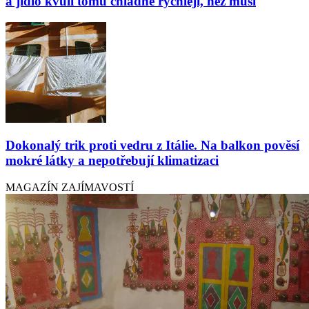
a jídlo kvůli tomu chladne rychleji, než musí
Dokonalý trik proti vedru z Itálie. Na balkon pověsí
mokré látky a nepotřebují klimatizaci
MAGAZÍN ZAJÍMAVOSTÍ