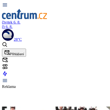
čtvrtek 6. 8.
čt 6. 8.
28°C
Přihlášení
Reklama