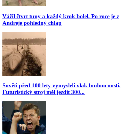
Vážil čtvrt tuny a každý krok bolel. Po roce je z
Andreje pohledný chlap
Sověti před 100 lety vymysleli vlak budoucnosti.
Futuristický stroj měl jezdit 300...