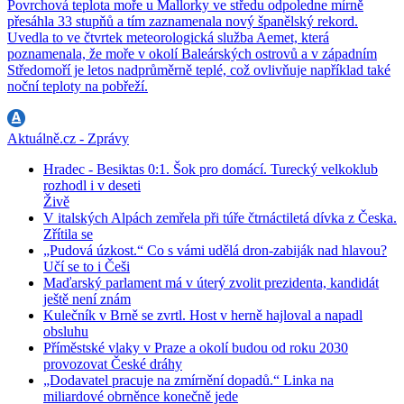
Povrchová teplota moře u Mallorky ve středu odpoledne mírně
přesáhla 33 stupňů a tím zaznamenala nový španělský rekord.
Uvedla to ve čtvrtek meteorologická služba Aemet, která
poznamenala, že moře v okolí Baleárských ostrovů a v západním
Středomoří je letos nadprůměrně teplé, což ovlivňuje například také
noční teploty na pobřeží.
Aktuálně.cz - Zprávy
Hradec - Besiktas 0:1. Šok pro domácí. Turecký velkoklub
rozhodl i v deseti
Živě
V italských Alpách zemřela při túře čtrnáctiletá dívka z Česka.
Zřítila se
„Pudová úzkost.“ Co s vámi udělá dron-zabiják nad hlavou?
Učí se to i Češi
Maďarský parlament má v úterý zvolit prezidenta, kandidát
ještě není znám
Kulečník v Brně se zvrtl. Host v herně hajloval a napadl
obsluhu
Příměstské vlaky v Praze a okolí budou od roku 2030
provozovat České dráhy
„Dodavatel pracuje na zmírnění dopadů.“ Linka na
miliardové obrněnce konečně jede