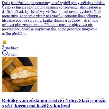
Dnes je běžné koupit potraviny, které vydrží týdny, někdy i měsíce.
Často za tím ale stojí dlouhý seznam konzervantů, stabilizátorů a
dalších přísad, jejichž názvy většina lidí ani neumí vyslovit. Není
proto divu, že se stále více z nás vrací k jednoduššímu přístupu –
hledáme poctivé suroviny, krátké složení a způsoby, jak si jídlo
uchovat přirozenou cestou. Přitom nemusíme objevovat nic
převratného. Stačí se inspirovat tím, co po generace fungovalo
našim předkům.
Žena-in.cz
3 min
Rohlíky vám zůstanou čerstvé i 4 dny. Stačí je uložit
s věcí, kterou má každý v kuchyni