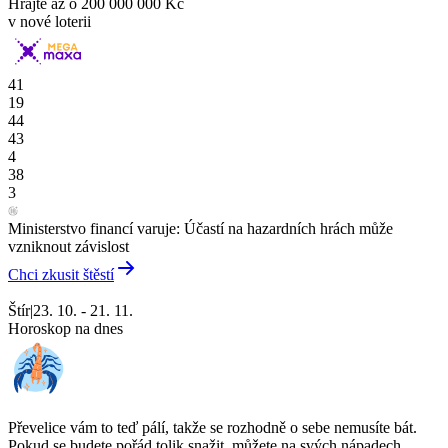
Hrajte až o
200 000 000 Kč
v nové loterii
41
19
44
43
4
38
3
Ministerstvo financí varuje: Účastí na hazardních hrách může
vzniknout závislost
Chci zkusit štěstí
Štír
|
23. 10. - 21. 11.
Horoskop na dnes
Převelice vám to teď pálí, takže se rozhodně o sebe nemusíte bát.
Pokud se budete pořád tolik snažit, můžete na svých nápadech