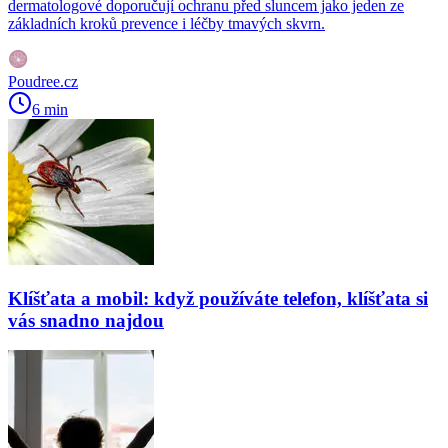
dermatologové doporučují ochranu před sluncem jako jeden ze
základních kroků prevence i léčby tmavých skvrn.
Poudree.cz
6 min
Klíšťata a mobil: když používáte telefon, klíšťata si
vás snadno najdou