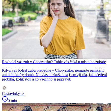
Rozbolel vás zub v Chorvatsku? Tohle vás čeká u místního zubaře
Když vás bolest zubu přepadne v Chorvatsku, nemusíte panikařit
ani balit kufry domů. Na vlastní zkušenost jsem zjistila, jak ošetření
probíhá, kolik stojí a co všechno si připravit.
Cestovinky.cz
5 min