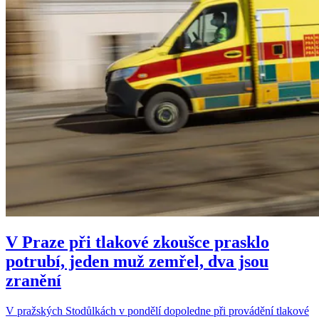
V Praze při tlakové zkoušce prasklo
potrubí, jeden muž zemřel, dva jsou
zranění
V pražských Stodůlkách v pondělí dopoledne při provádění tlakové