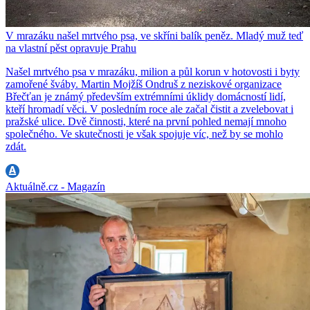
V mrazáku našel mrtvého psa, ve skříni balík peněz. Mladý muž teď
na vlastní pěst opravuje Prahu
Našel mrtvého psa v mrazáku, milion a půl korun v hotovosti i byty
zamořené šváby. Martin Mojžíš Ondruš z neziskové organizace
Břečťan je známý především extrémními úklidy domácností lidí,
kteří hromadí věci. V posledním roce ale začal čistit a zvelebovat i
pražské ulice. Dvě činnosti, které na první pohled nemají mnoho
společného. Ve skutečnosti je však spojuje víc, než by se mohlo
zdát.
Aktuálně.cz - Magazín