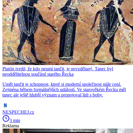
Platón tvrdil, že kdo neumí tančit, je nevzdělaný. Tanec byl
neoddělitelnou součástí starého Řecka
Umět tančit je schopnost, které si moderní společnost stále cení.
Zejména během formálnějších událostí. Ve starověkém Řecku měl
tanec ale ještě hlubší význam a propojoval lidi s bohy.
NESPECHEJ.cz
3 min
Reklama