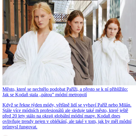
Město, které se nechtělo podobat Paříži, a přesto se k ní přiblížilo:
Jak se Kodaň stala „pátou” módní metropolí
Když se řekne týden módy, většině lidí se vybaví Paříž nebo Milán.
Stále více módních profesionálů ale sleduje také město, které ještě
před 20 lety stálo na okraji globální módní mapy. Kodaň dnes
ovlivňuje trendy nejen v oblékání, ale také v tom, jak by měl módní
průmysl fungovat.