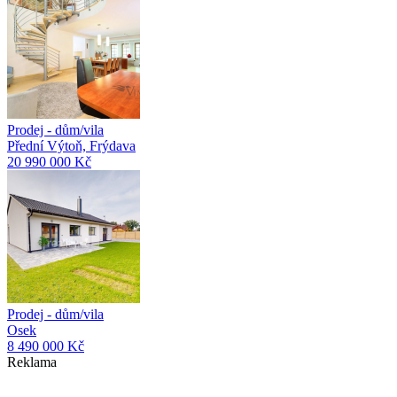
Prodej - dům/vila
Přední Výtoň, Frýdava
20 990 000 Kč
Prodej - dům/vila
Osek
8 490 000 Kč
Reklama