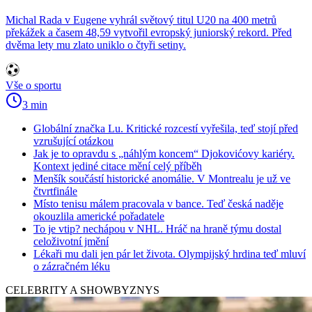
Michal Rada v Eugene vyhrál světový titul U20 na 400 metrů
překážek a časem 48,59 vytvořil evropský juniorský rekord. Před
dvěma lety mu zlato uniklo o čtyři setiny.
Vše o sportu
3 min
Globální značka Lu. Kritické rozcestí vyřešila, teď stojí před
vzrušující otázkou
Jak je to opravdu s „náhlým koncem“ Djokovićovy kariéry.
Kontext jediné citace mění celý příběh
Menšík součástí historické anomálie. V Montrealu je už ve
čtvrtfinále
Místo tenisu málem pracovala v bance. Teď česká naděje
okouzlila americké pořadatele
To je vtip? nechápou v NHL. Hráč na hraně týmu dostal
celoživotní jmění
Lékaři mu dali jen pár let života. Olympijský hrdina teď mluví
o zázračném léku
CELEBRITY A SHOWBYZNYS