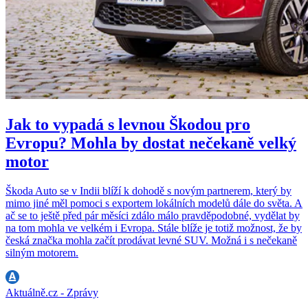
Jak to vypadá s levnou Škodou pro
Evropu? Mohla by dostat nečekaně velký
motor
Škoda Auto se v Indii blíží k dohodě s novým partnerem, který by
mimo jiné měl pomoci s exportem lokálních modelů dále do světa. A
ač se to ještě před pár měsíci zdálo málo pravděpodobné, vydělat by
na tom mohla ve velkém i Evropa. Stále blíže je totiž možnost, že by
česká značka mohla začít prodávat levné SUV. Možná i s nečekaně
silným motorem.
Aktuálně.cz - Zprávy