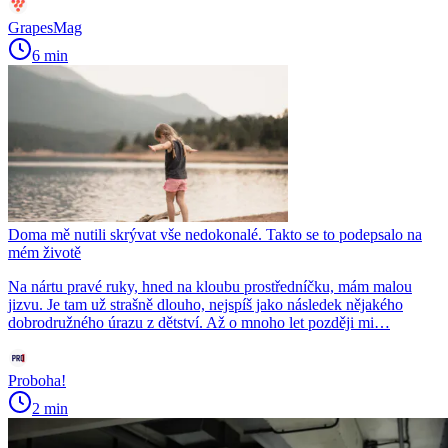
GrapesMag
6 min
Doma mě nutili skrývat vše nedokonalé. Takto se to podepsalo na
mém životě
Na nártu pravé ruky, hned na kloubu prostředníčku, mám malou
jizvu. Je tam už strašně dlouho, nejspíš jako následek nějakého
dobrodružného úrazu z dětství. Až o mnoho let později mi…
Proboha!
2 min