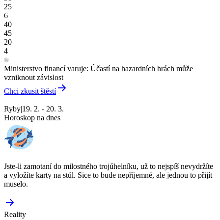
25
6
40
45
20
4
Ministerstvo financí varuje: Účastí na hazardních hrách může
vzniknout závislost
Chci zkusit štěstí
Ryby
|
19. 2. - 20. 3.
Horoskop na dnes
Jste-li zamotaní do milostného trojúhelníku, už to nejspíš nevydržíte
a vyložíte karty na stůl. Sice to bude nepříjemné, ale jednou to přijít
muselo.
Reality