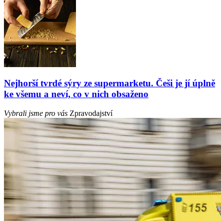
Nejhorší tvrdé sýry ze supermarketu. Češi je jí úplně
ke všemu a neví, co v nich obsaženo
Vybrali jsme pro vás
Zpravodajství