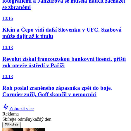
fotografiemi a Janžurová se musela naučit zacházet
se zbraněmi
10:16
Klein a Čepo vidí další Slovenku v UFC. Szabová
může dojít až k titulu
10:13
Revolut získal francouzskou bankovní licenci, příští
rok otevře ústředí v Paříži
10:13
Roh poslal zraněného zápasníka zpět do boje.
Cormier zuřil, Goff skončil v nemocnici
Zobrazit více
Reklama
Sbírejte odměny
každý den
Přihlásit