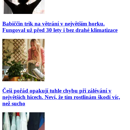
Babiččin trik na větrání v největším horku.
Fungoval už před 30 lety i bez drahé klimatizace
Češi pořád opakují tuhle chybu při zálévání v
největších hicech. Neví, že tím rostlinám škodí víc,
než sucho