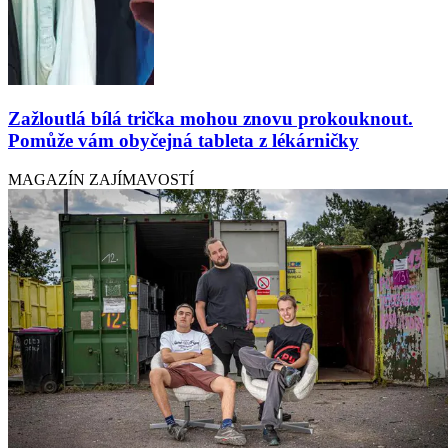
Zažloutlá bílá trička mohou znovu prokouknout.
Pomůže vám obyčejná tableta z lékárničky
MAGAZÍN ZAJÍMAVOSTÍ