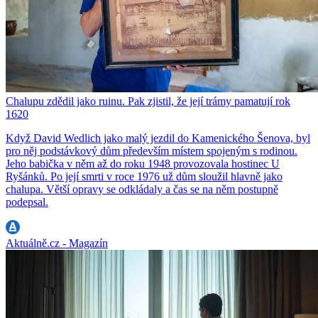
Chalupu zdědil jako ruinu. Pak zjistil, že její trámy pamatují rok
1620
Když David Wedlich jako malý jezdil do Kamenického Šenova, byl
pro něj podstávkový dům především místem spojeným s rodinou.
Jeho babička v něm až do roku 1948 provozovala hostinec U
Ryšánků. Po její smrti v roce 1976 už dům sloužil hlavně jako
chalupa. Větší opravy se odkládaly a čas se na něm postupně
podepsal.
Aktuálně.cz - Magazín