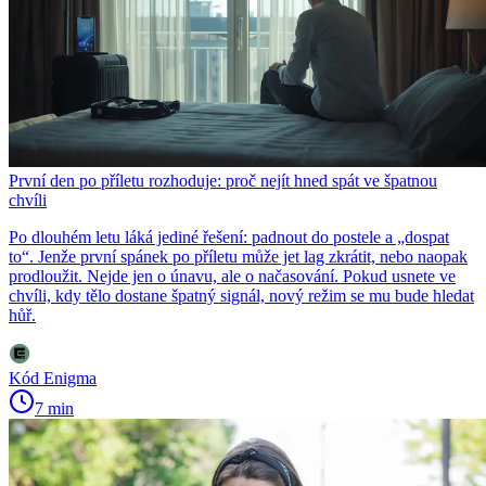
První den po příletu rozhoduje: proč nejít hned spát ve špatnou
chvíli
Po dlouhém letu láká jediné řešení: padnout do postele a „dospat
to“. Jenže první spánek po příletu může jet lag zkrátit, nebo naopak
prodloužit. Nejde jen o únavu, ale o načasování. Pokud usnete ve
chvíli, kdy tělo dostane špatný signál, nový režim se mu bude hledat
hůř.
Kód Enigma
7 min