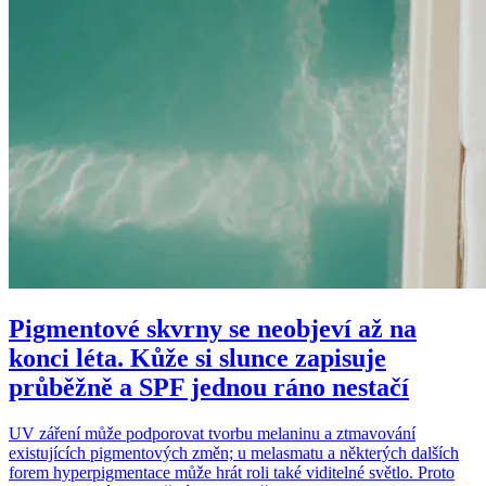
Pigmentové skvrny se neobjeví až na
konci léta. Kůže si slunce zapisuje
průběžně a SPF jednou ráno nestačí
UV záření může podporovat tvorbu melaninu a ztmavování
existujících pigmentových změn; u melasmatu a některých dalších
forem hyperpigmentace může hrát roli také viditelné světlo. Proto