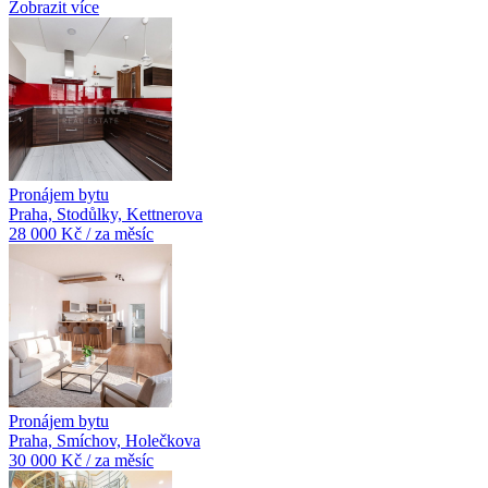
Zobrazit více
Pronájem bytu
Praha, Stodůlky, Kettnerova
28 000 Kč / za měsíc
Pronájem bytu
Praha, Smíchov, Holečkova
30 000 Kč / za měsíc