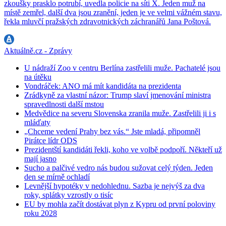
zkoušky prasklo potrubí, uvedla policie na síti X. Jeden muž na
místě zemřel, další dva jsou zranění, jeden je ve velmi vážném stavu,
řekla mluvčí pražských zdravotnických záchranářů Jana Poštová.
Aktuálně.cz - Zprávy
U nádraží Zoo v centru Berlína zastřelili muže. Pachatelé jsou
na útěku
Vondráček: ANO má mít kandidáta na prezidenta
Zrádkyně za vlastní názor: Trump slaví jmenování ministra
spravedlnosti další mstou
Medvědice na severu Slovenska zranila muže. Zastřelili ji i s
mláďaty
„Chceme vedení Prahy bez vás.“ Jste mladá, připomněl
Pirátce lídr ODS
Prezidentští kandidáti řekli, koho ve volbě podpoří. Někteří už
mají jasno
Sucho a palčivé vedro nás budou sužovat celý týden. Jeden
den se mírně ochladí
Levnější hypotéky v nedohlednu. Sazba je nejvýš za dva
roky, splátky vzrostly o tisíc
EU by mohla začít dostávat plyn z Kypru od první poloviny
roku 2028