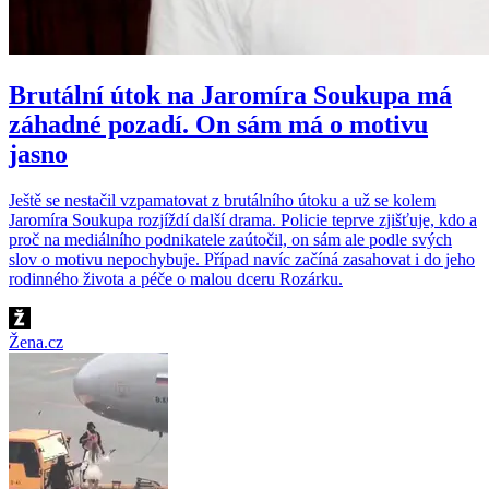
Brutální útok na Jaromíra Soukupa má
záhadné pozadí. On sám má o motivu
jasno
Ještě se nestačil vzpamatovat z brutálního útoku a už se kolem
Jaromíra Soukupa rozjíždí další drama. Policie teprve zjišťuje, kdo a
proč na mediálního podnikatele zaútočil, on sám ale podle svých
slov o motivu nepochybuje. Případ navíc začíná zasahovat i do jeho
rodinného života a péče o malou dceru Rozárku.
Žena.cz