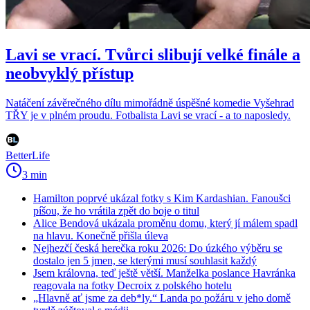
Lavi se vrací. Tvůrci slibují velké finále a
neobvyklý přístup
Natáčení závěrečného dílu mimořádně úspěšné komedie Vyšehrad
TŘY je v plném proudu. Fotbalista Lavi se vrací - a to naposledy.
BetterLife
3 min
Hamilton poprvé ukázal fotky s Kim Kardashian. Fanoušci
píšou, že ho vrátila zpět do boje o titul
Alice Bendová ukázala proměnu domu, který jí málem spadl
na hlavu. Konečně přišla úleva
Nejhezčí česká herečka roku 2026: Do úzkého výběru se
dostalo jen 5 jmen, se kterými musí souhlasit každý
Jsem královna, teď ještě větší. Manželka poslance Havránka
reagovala na fotky Decroix z polského hotelu
„Hlavně ať jsme za deb*ly.“ Landa po požáru v jeho domě