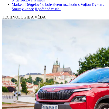
tvrdě zúčtoval s médii
Markéta Děrgelová o bolestivém rozchodu s Vojtou Dykem:
Smutný konec ji pořádně zasáhl
TECHNOLOGIE A VĚDA