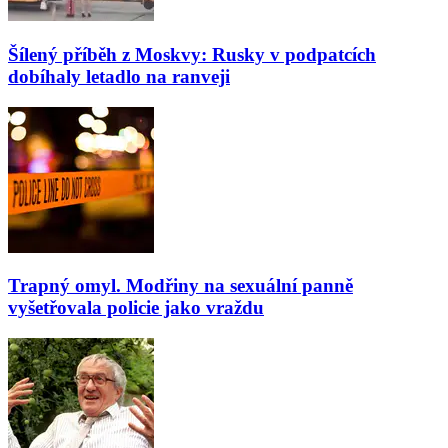
Šílený příběh z Moskvy: Rusky v podpatcích
dobíhaly letadlo na ranveji
Trapný omyl. Modřiny na sexuální panně
vyšetřovala policie jako vraždu