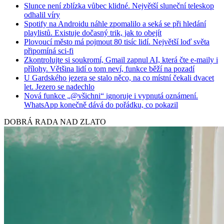
Slunce není zblízka vůbec klidné. Největší sluneční teleskop
odhalil víry
Spotify na Androidu náhle zpomalilo a seká se při hledání
playlistů. Existuje dočasný trik, jak to obejít
Plovoucí město má pojmout 80 tisíc lidí. Největší loď světa
připomíná sci-fi
Zkontrolujte si soukromí, Gmail zapnul AI, která čte e-maily i
přílohy. Většina lidí o tom neví, funkce běží na pozadí
U Gardského jezera se stalo něco, na co místní čekali dvacet
let. Jezero se nadechlo
Nová funkce „@všichni“ ignoruje i vypnutá oznámení.
WhatsApp konečně dává do pořádku, co pokazil
DOBRÁ RADA NAD ZLATO