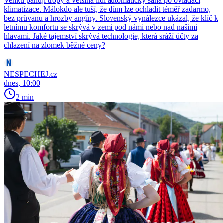
Venku panují tropy a většina lidí automaticky sahá po ovladači
klimatizace. Málokdo ale tuší, že dům lze ochladit téměř zadarmo,
bez průvanu a hrozby angíny. Slovenský vynálezce ukázal, že klíč k
letnímu komfortu se skrývá v zemi pod námi nebo nad našimi
hlavami. Jaké tajemství skrývá technologie, která sráží účty za
chlazení na zlomek běžné ceny?
NESPECHEJ.cz
dnes, 10:00
2 min