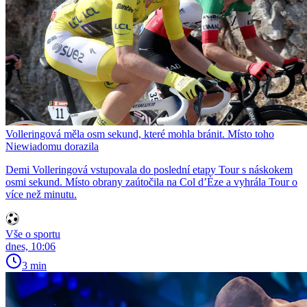
Volleringová měla osm sekund, které mohla bránit. Místo toho
Niewiadomu dorazila
Demi Volleringová vstupovala do poslední etapy Tour s náskokem
osmi sekund. Místo obrany zaútočila na Col d’Èze a vyhrála Tour o
více než minutu.
Vše o sportu
dnes, 10:06
3 min