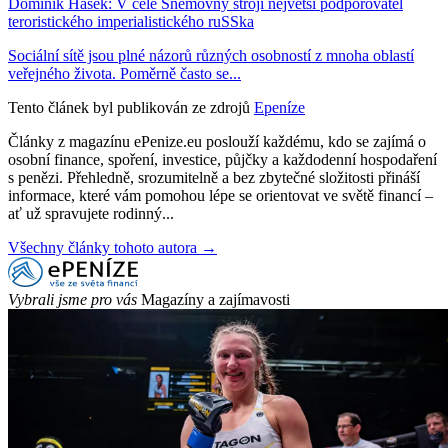
Dominik Hašek: V čele Sněmovny strojí největší podporovatel
teroristického imperialistického ruSSka
Sociální sítě jsou plné názorů různých osobností z mnoha oblastí
veřejného života. Poměrně často se...
Tento článek byl publikován ze zdrojů
Epeníze
Články z magazínu ePenize.eu poslouží každému, kdo se zajímá o
osobní finance, spoření, investice, půjčky a každodenní hospodaření
s penězi. Přehledně, srozumitelně a bez zbytečné složitosti přináší
informace, které vám pomohou lépe se orientovat ve světě financí –
ať už spravujete rodinný...
Všechny články tohoto autora →
Vybrali jsme pro vás
Magazíny a zajímavosti