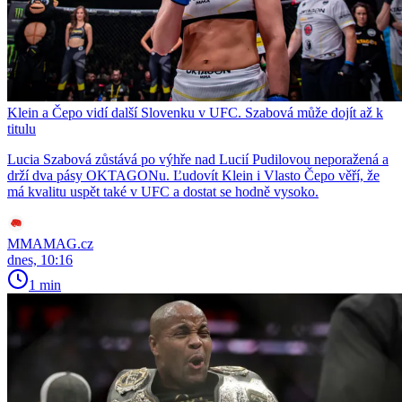
Klein a Čepo vidí další Slovenku v UFC. Szabová může dojít až k
titulu
Lucia Szabová zůstává po výhře nad Lucií Pudilovou neporažená a
drží dva pásy OKTAGONu. Ľudovít Klein i Vlasto Čepo věří, že
má kvalitu uspět také v UFC a dostat se hodně vysoko.
MMAMAG.cz
dnes, 10:16
1 min