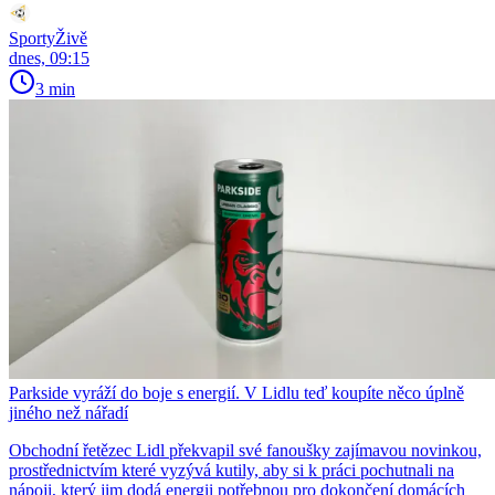
SportyŽivě
dnes, 09:15
3 min
Parkside vyráží do boje s energií. V Lidlu teď koupíte něco úplně
jiného než nářadí
Obchodní řetězec Lidl překvapil své fanoušky zajímavou novinkou,
prostřednictvím které vyzývá kutily, aby si k práci pochutnali na
nápoji, který jim dodá energii potřebnou pro dokončení domácích