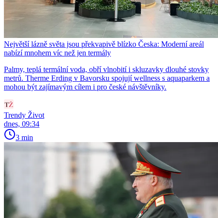
Největší lázně světa jsou překvapivě blízko Česka: Moderní areál
nabízí mnohem víc než jen termály
Palmy, teplá termální voda, obří vlnobití i skluzavky dlouhé stovky
metrů. Therme Erding v Bavorsku spojují wellness s aquaparkem a
mohou být zajímavým cílem i pro české návštěvníky.
Trendy Život
dnes, 09:34
3 min