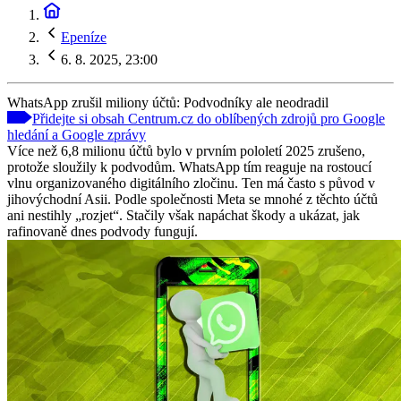
Epeníze
6. 8. 2025, 23:00
WhatsApp zrušil miliony účtů: Podvodníky ale neodradil
Přidejte si obsah Centrum.cz do oblíbených zdrojů pro Google
hledání a Google zprávy
Více než 6,8 milionu účtů bylo v prvním pololetí 2025 zrušeno,
protože sloužily k podvodům. WhatsApp tím reaguje na rostoucí
vlnu organizovaného digitálního zločinu. Ten má často s původ v
jihovýchodní Asii. Podle společnosti Meta se mnohé z těchto účtů
ani nestihly „rozjet“. Stačily však napáchat škody a ukázat, jak
rafinovaně dnes podvody fungují.