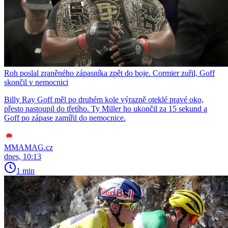
Roh poslal zraněného zápasníka zpět do boje. Cormier zuřil, Goff
skončil v nemocnici
Billy Ray Goff měl po druhém kole výrazně oteklé pravé oko,
přesto nastoupil do třetího. Ty Miller ho ukončil za 15 sekund a
Goff po zápase zamířil do nemocnice.
MMAMAG.cz
dnes, 10:13
1 min