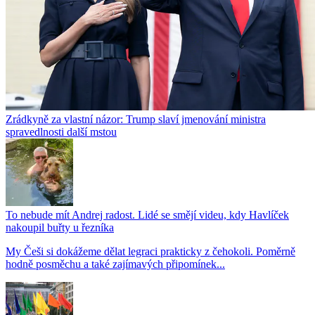
Zrádkyně za vlastní názor: Trump slaví jmenování ministra
spravedlnosti další mstou
To nebude mít Andrej radost. Lidé se smějí videu, kdy Havlíček
nakoupil buřty u řezníka
My Češi si dokážeme dělat legraci prakticky z čehokoli. Poměrně
hodně posměchu a také zajímavých připomínek...