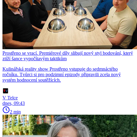
Prostřeno se vrací. Premiérové díly slibují nový styl bodování, který
ztíží šance vypočítavým taktikům
Kulinářská reality show Prostřeno vstupuje do sedmnáctého
ročníku. Tvůrci si pro podzimní epizody připravili zcela nový
systém hodnocení soutěžících.
V Telce
dnes, 09:43
2 min