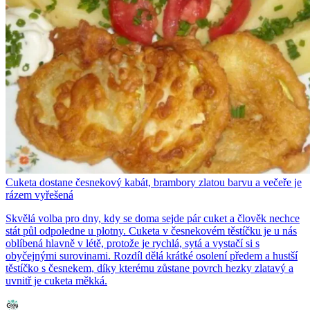
Cuketa dostane česnekový kabát, brambory zlatou barvu a večeře je
rázem vyřešená
Skvělá volba pro dny, kdy se doma sejde pár cuket a člověk nechce
stát půl odpoledne u plotny. Cuketa v česnekovém těstíčku je u nás
oblíbená hlavně v létě, protože je rychlá, sytá a vystačí si s
obyčejnými surovinami. Rozdíl dělá krátké osolení předem a hustší
těstíčko s česnekem, díky kterému zůstane povrch hezky zlatavý a
uvnitř je cuketa měkká.