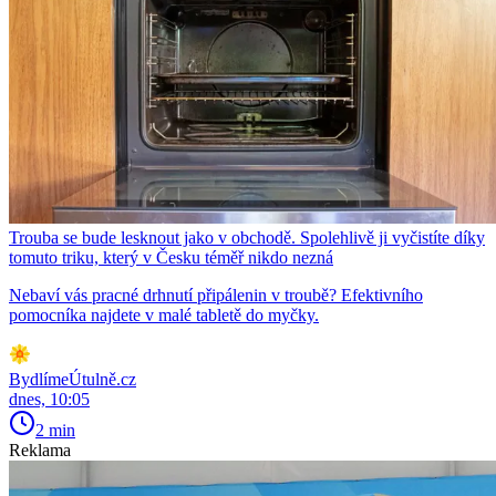
Trouba se bude lesknout jako v obchodě. Spolehlivě ji vyčistíte díky
tomuto triku, který v Česku téměř nikdo nezná
Nebaví vás pracné drhnutí připálenin v troubě? Efektivního
pomocníka najdete v malé tabletě do myčky.
BydlímeÚtulně.cz
dnes, 10:05
2 min
Reklama