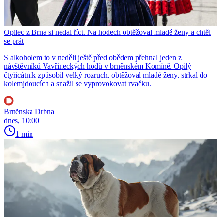
Opilec z Brna si nedal říct. Na hodech obtěžoval mladé ženy a chtěl
se prát
S alkoholem to v neděli ještě před obědem přehnal jeden z
návštěvníků Vavřineckých hodů v brněnském Komíně. Opilý
čtyřicátník způsobil velký rozruch, obtěžoval mladé ženy, strkal do
kolemjdoucích a snažil se vyprovokovat rvačku.
Brněnská Drbna
dnes, 10:00
1 min