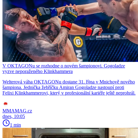
V OKTAGONu se rozhodne o novém šampionovi. Gogoladze
vyzve neporaženého Klinkhammera
Welterová váha OKTAGONu dostane 31. října v Mnichově nového
šampiona. Jednička žebříčku Amiran Gogoladze nastoupí proti
Felixi Klinkhammerovi, který v profesionální kariéře ještě neprohrál.
MMAMAG.cz
dnes, 10:05
1 min