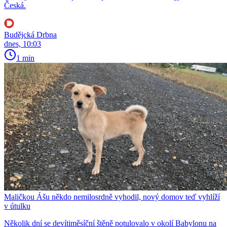
Česká.
Budějcká Drbna
dnes, 10:03
1 min
Maličkou Ášu někdo nemilosrdně vyhodil, nový domov teď vyhlíží
v útulku
Několik dní se devítiměsíční štěně potulovalo v okolí Babylonu na