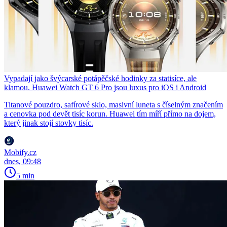
Vypadají jako švýcarské potápěčské hodinky za statisíce, ale
klamou. Huawei Watch GT 6 Pro jsou luxus pro iOS i Android
Titanové pouzdro, safírové sklo, masivní luneta s číselným značením
a cenovka pod devět tisíc korun. Huawei tím míří přímo na dojem,
který jinak stojí stovky tisíc.
Mobify.cz
dnes, 09:48
5 min