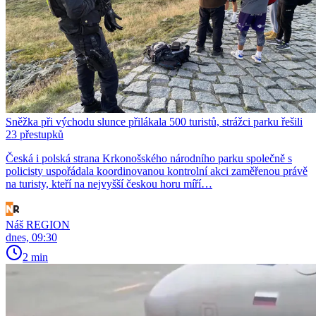
Sněžka při východu slunce přilákala 500 turistů, strážci parku řešili
23 přestupků
Česká i polská strana Krkonošského národního parku společně s
policisty uspořádala koordinovanou kontrolní akci zaměřenou právě
na turisty, kteří na nejvyšší českou horu míří…
Náš REGION
dnes, 09:30
2 min