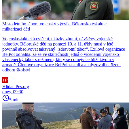
Místo letního tábora vojenský výcvik. Bělorusko eskaluje
militarizaci dětí
Vojensko-taktická cvičení, ukázky zbraní, návštěvy vojenské
jednotky. Běloruské děti na pomezí 10. a 11. třídy musí v létě
povinně absolvovat takzvaný „zdravotní tábor“. Exilová organizace
BelPol odhalila, že se ve skutečnosti jedná o vícedenní vojensko-
vlastenecký tábor s režimem, který se co nejvíce blíží životu v
armádě. Členové organizace BelPol získali a analyzovali nařízení
odboru školství
HlídacíPes.org
dnes, 09:30
5 min