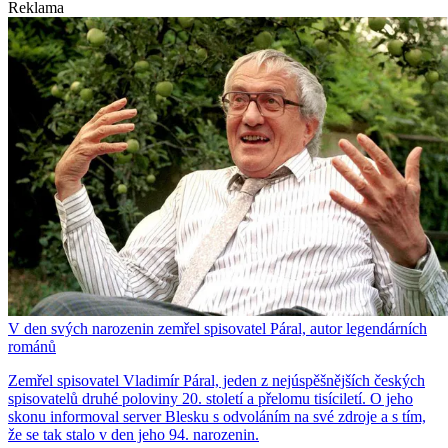
Reklama
V den svých narozenin zemřel spisovatel Páral, autor legendárních
románů
Zemřel spisovatel Vladimír Páral, jeden z nejúspěšnějších českých
spisovatelů druhé poloviny 20. století a přelomu tisíciletí. O jeho
skonu informoval server Blesku s odvoláním na své zdroje a s tím,
že se tak stalo v den jeho 94. narozenin.