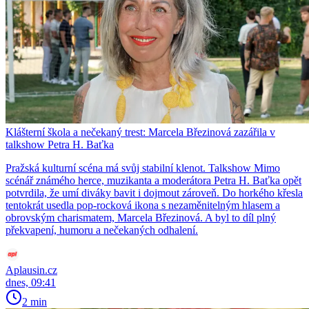
Klášterní škola a nečekaný trest: Marcela Březinová zazářila v
talkshow Petra H. Baťka
Pražská kulturní scéna má svůj stabilní klenot. Talkshow Mimo
scénář známého herce, muzikanta a moderátora Petra H. Baťka opět
potvrdila, že umí diváky bavit i dojmout zároveň. Do horkého křesla
tentokrát usedla pop-rocková ikona s nezaměnitelným hlasem a
obrovským charismatem, Marcela Březinová. A byl to díl plný
překvapení, humoru a nečekaných odhalení.
Aplausin.cz
dnes, 09:41
2 min