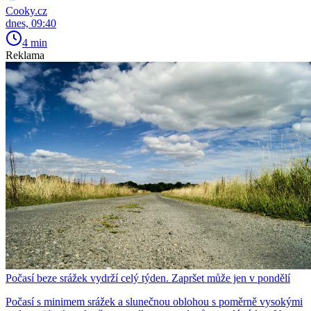
Cooky.cz
dnes, 09:40
4 min
Reklama
Počasí beze srážek vydrží celý týden. Zapršet může jen v pondělí
Počasí s minimem srážek a slunečnou oblohou s poměrně vysokými