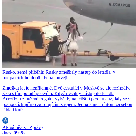
Rusko, země příběhů: Rusky zmeškaly nástup do letadla, v
podpatcích ho dobíhaly na ranveji
Zmeškat let je nepříjemné. Dvě cestující v Moskvě se ale rozhodly,
že si s tím poradí po svém. Když nestihly nástup do letadla
Aeroflotu z určeného gatu, vyběhly na letištní plochu a vydaly se v
podpatcích přímo za rolujícím strojem. Jedna z nich přitom za sebou
táhla i kufr.
Aktuálně.cz - Zprávy
dnes, 09:28