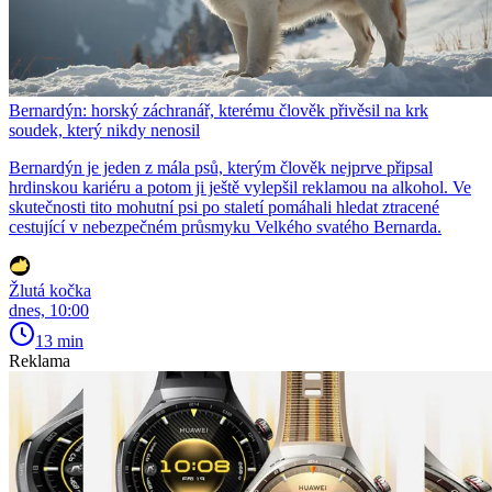
Bernardýn: horský záchranář, kterému člověk přivěsil na krk
soudek, který nikdy nenosil
Bernardýn je jeden z mála psů, kterým člověk nejprve připsal
hrdinskou kariéru a potom ji ještě vylepšil reklamou na alkohol. Ve
skutečnosti tito mohutní psi po staletí pomáhali hledat ztracené
cestující v nebezpečném průsmyku Velkého svatého Bernarda.
Žlutá kočka
dnes, 10:00
13 min
Reklama