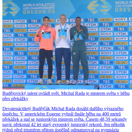
Budějovický talent ovládl svět. Michal Rada je mistrem světa v běhu
přes překážky
Devatenáctiletý Budějčák Michal Rada dosáhl dalšího výrazného
úspěchu. V americkém Eugene vyhrál finále běhu na 400 metrů
překážek a stal se juniorským mistrem světa. Časem 48,59 sekundy
navíc překonal 42 let starý evropský juniorský rekord. Jen několik
týdnů před triumfem přitom úspěšně odmaturoval na gymnáziu