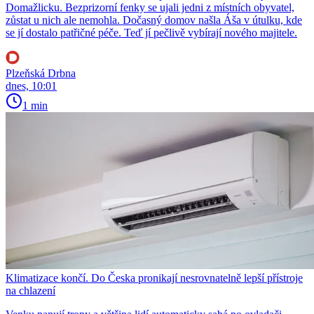
Domažlicku. Bezprizorní fenky se ujali jedni z místních obyvatel,
zůstat u nich ale nemohla. Dočasný domov našla Áša v útulku, kde
se jí dostalo patřičné péče. Teď jí pečlivě vybírají nového majitele.
Plzeňská Drbna
dnes, 10:01
1 min
Klimatizace končí. Do Česka pronikají nesrovnatelně lepší přístroje
na chlazení