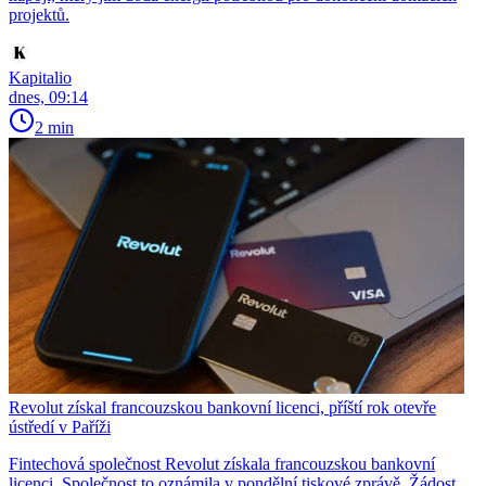
projektů.
Kapitalio
dnes, 09:14
2 min
Revolut získal francouzskou bankovní licenci, příští rok otevře
ústředí v Paříži
Fintechová společnost Revolut získala francouzskou bankovní
licenci. Společnost to oznámila v pondělní tiskové zprávě. Žádost