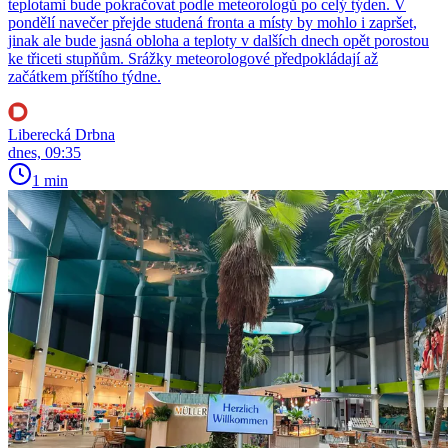
teplotami bude pokračovat podle meteorologů po celý týden. V
pondělí navečer přejde studená fronta a místy by mohlo i zapršet,
jinak ale bude jasná obloha a teploty v dalších dnech opět porostou
ke třiceti stupňům. Srážky meteorologové předpokládají až
začátkem příštího týdne.
Liberecká Drbna
dnes, 09:35
1 min