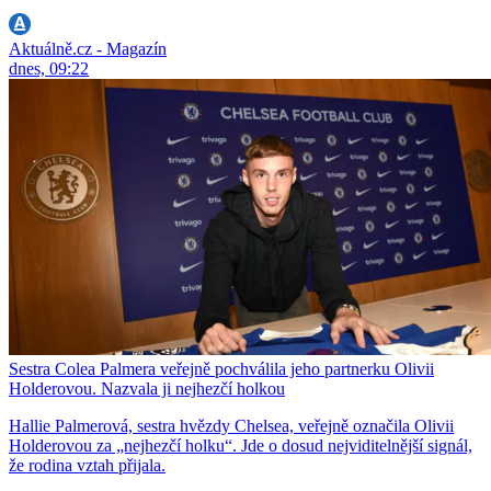
Aktuálně.cz - Magazín
dnes, 09:22
Sestra Colea Palmera veřejně pochválila jeho partnerku Olivii
Holderovou. Nazvala ji nejhezčí holkou
Hallie Palmerová, sestra hvězdy Chelsea, veřejně označila Olivii
Holderovou za „nejhezčí holku“. Jde o dosud nejviditelnější signál,
že rodina vztah přijala.