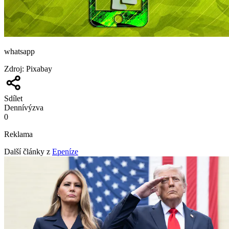
whatsapp
Zdroj
:
Pixabay
Sdílet
Denní
výzva
0
Reklama
Další články z
Epeníze