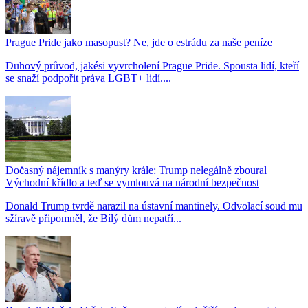
Prague Pride jako masopust? Ne, jde o estrádu za naše peníze
Duhový průvod, jakési vyvrcholení Prague Pride. Spousta lidí, kteří
se snaží podpořit práva LGBT+ lidí....
Dočasný nájemník s manýry krále: Trump nelegálně zboural
Východní křídlo a teď se vymlouvá na národní bezpečnost
Donald Trump tvrdě narazil na ústavní mantinely. Odvolací soud mu
sžíravě připomněl, že Bílý dům nepatří...