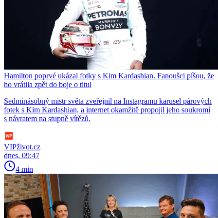
Hamilton poprvé ukázal fotky s Kim Kardashian. Fanoušci píšou, že
ho vrátila zpět do boje o titul
Sedminásobný mistr světa zveřejnil na Instagramu karusel párových
fotek s Kim Kardashian, a internet okamžitě propojil jeho soukromí
s návratem na stupně vítězů.
VIPživot.cz
dnes, 09:47
4 min