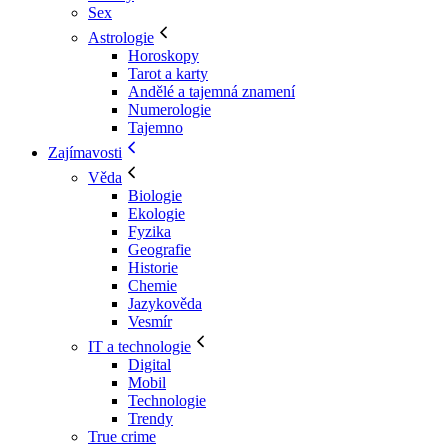
Sex
Astrologie
Horoskopy
Tarot a karty
Andělé a tajemná znamení
Numerologie
Tajemno
Zajímavosti
Věda
Biologie
Ekologie
Fyzika
Geografie
Historie
Chemie
Jazykověda
Vesmír
IT a technologie
Digital
Mobil
Technologie
Trendy
True crime