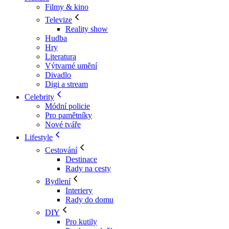
Filmy & kino
Televize
Reality show
Hudba
Hry
Literatura
Výtvarné umění
Divadlo
Digi a stream
Celebrity
Módní policie
Pro pamětníky
Nové tváře
Lifestyle
Cestování
Destinace
Rady na cesty
Bydlení
Interiery
Rady do domu
DIY
Pro kutily