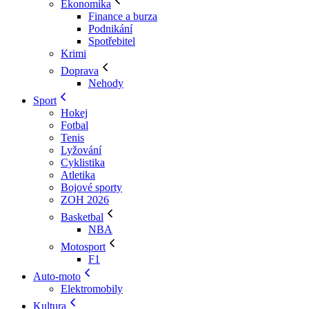
Ekonomika
Finance a burza
Podnikání
Spotřebitel
Krimi
Doprava
Nehody
Sport
Hokej
Fotbal
Tenis
Lyžování
Cyklistika
Atletika
Bojové sporty
ZOH 2026
Basketbal
NBA
Motosport
F1
Auto-moto
Elektromobily
Kultura