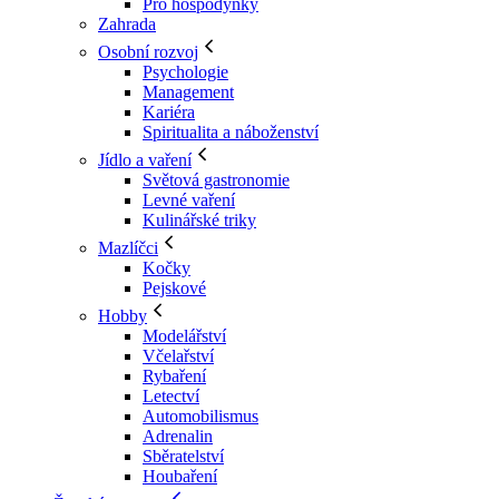
Pro hospodyňky
Zahrada
Osobní rozvoj
Psychologie
Management
Kariéra
Spiritualita a náboženství
Jídlo a vaření
Světová gastronomie
Levné vaření
Kulinářské triky
Mazlíčci
Kočky
Pejskové
Hobby
Modelářství
Včelařství
Rybaření
Letectví
Automobilismus
Adrenalin
Sběratelství
Houbaření