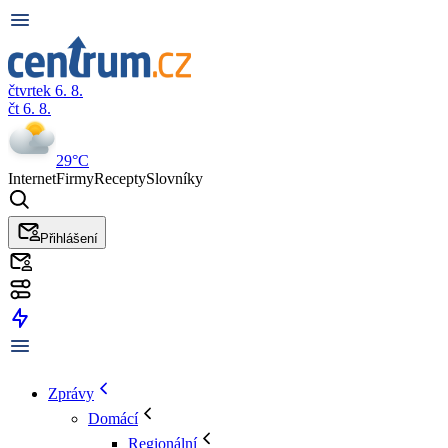
čtvrtek 6. 8.
čt 6. 8.
29°C
Internet
Firmy
Recepty
Slovníky
Přihlášení
Zprávy
Domácí
Regionální