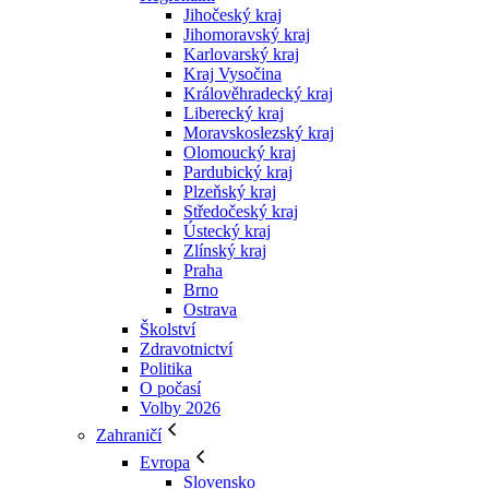
Jihočeský kraj
Jihomoravský kraj
Karlovarský kraj
Kraj Vysočina
Králověhradecký kraj
Liberecký kraj
Moravskoslezský kraj
Olomoucký kraj
Pardubický kraj
Plzeňský kraj
Středočeský kraj
Ústecký kraj
Zlínský kraj
Praha
Brno
Ostrava
Školství
Zdravotnictví
Politika
O počasí
Volby 2026
Zahraničí
Evropa
Slovensko