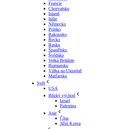
Francie
Chorvatsko
Island
Itálie
Německo
Polsko
Rakousko
Řecko
Rusko
Španělsko
Švédsko
Velká Británie
Rumunsko
Válka na Ukrajině
Maďarsko
Svět
USA
Blízký východ
Izrael
Palestina
Asie
Čína
Jižní Korea