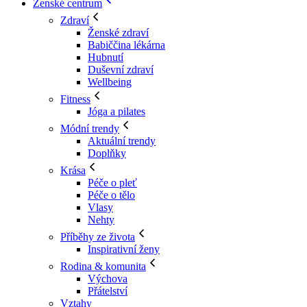
Ženské centrum
Zdraví
Ženské zdraví
Babiččina lékárna
Hubnutí
Duševní zdraví
Wellbeing
Fitness
Jóga a pilates
Módní trendy
Aktuální trendy
Doplňky
Krása
Péče o pleť
Péče o tělo
Vlasy
Nehty
Příběhy ze života
Inspirativní ženy
Rodina & komunita
Výchova
Přátelství
Vztahy