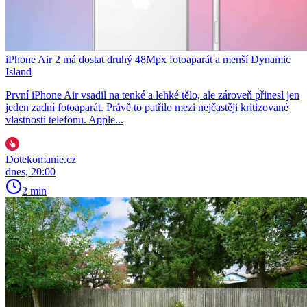
iPhone Air 2 má dostat druhý 48Mpx fotoaparát a menší Dynamic
Island
První iPhone Air vsadil na tenké a lehké tělo, ale zároveň přinesl jen
jeden zadní fotoaparát. Právě to patřilo mezi nejčastěji kritizované
vlastnosti telefonu. Apple...
Dotekomanie.cz
dnes, 20:00
2 min