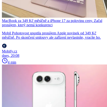
MacBook za 349 Kč měsíčně a iPhone 17 za polovinu ceny. Začal
pronájem, který nemá konkurenci
Mobil Pohotovost spustila pronájem Apple novinek od 349 Kč
měsíčně. Po skončení smlouvy ale zařízení nevlastníte, vracíte ho.
Mobify.cz
dnes, 20:08
4 min