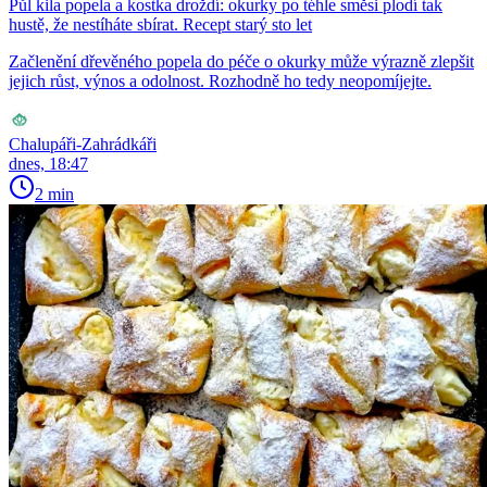
Půl kila popela a kostka droždí: okurky po téhle směsi plodí tak
hustě, že nestíháte sbírat. Recept starý sto let
Začlenění dřevěného popela do péče o okurky může výrazně zlepšit
jejich růst, výnos a odolnost. Rozhodně ho tedy neopomíjejte.
Chalupáři-Zahrádkáři
dnes, 18:47
2 min