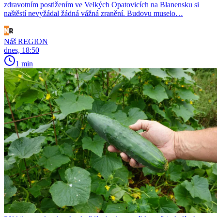
zdravotním postižením ve Velkých Opatovicích na Blanensku si
naštěstí nevyžádal žádná vážná zranění. Budovu muselo…
Náš REGION
dnes, 18:50
1 min