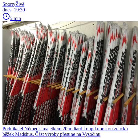
SportyŽivě
dnes, 19:39
5 min
Podnikatel Němec s majetkem 20 miliard koupil norskou značku
běžek Madshus. Část výroby přesune na Vysočinu