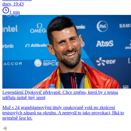
dnes, 19:43
1 min
Legendární Djokovič překvapil. Chce změnu, která by z tenisu
udělala úplně jiný sport
Muž s 24 grandslamovými tituly opakovaně volá po zkrácení
tenisových zápasů na okruhu. A nemyslí to jako provokaci, říká to
nejméně šest let.