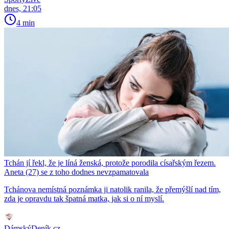
dnes, 21:05
4 min
Tchán jí řekl, že je líná ženská, protože porodila císařským řezem.
Aneta (27) se z toho dodnes nevzpamatovala
Tchánova nemístná poznámka ji natolik ranila, že přemýšlí nad tím,
zda je opravdu tak špatná matka, jak si o ní myslí.
DámskýDeník.cz