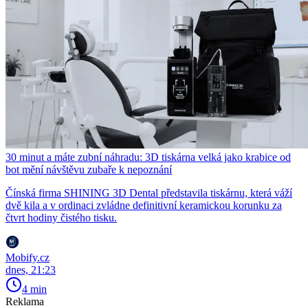
30 minut a máte zubní náhradu: 3D tiskárna velká jako krabice od
bot mění návštěvu zubaře k nepoznání
Čínská firma SHINING 3D Dental představila tiskárnu, která váží
dvě kila a v ordinaci zvládne definitivní keramickou korunku za
čtvrt hodiny čistého tisku.
Mobify.cz
dnes, 21:23
4 min
Reklama