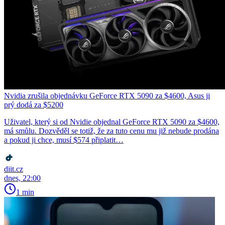
Nvidia zrušila objednávku GeForce RTX 5090 za $4600, Asus ji
prý dodá za $5200
Uživatel, který si od Nvidie objednal GeForce RTX 5090 za $4600,
má smůlu. Dozvěděl se totiž, že za tuto cenu mu již nebude prodána
a pokud ji chce, musí $574 připlatit…
diit.cz
dnes, 22:00
1 min