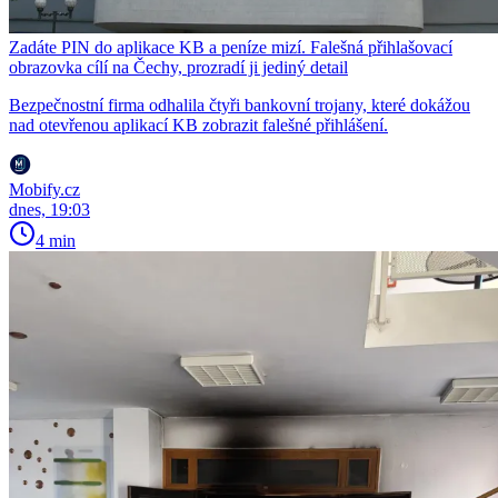
Zadáte PIN do aplikace KB a peníze mizí. Falešná přihlašovací
obrazovka cílí na Čechy, prozradí ji jediný detail
Bezpečnostní firma odhalila čtyři bankovní trojany, které dokážou
nad otevřenou aplikací KB zobrazit falešné přihlášení.
Mobify.cz
dnes, 19:03
4 min