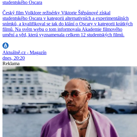
studentského Oscara
Český film Volklore režisérky Viktorie Štěpánové získal
studentského Oscara v kategorii alternativních a experimentálních
snímků, a kvalifikoval se tak do klání o Oscary v kategorii krátkých
filmů. Na svém webu o tom informovala Akademie filmového
umění a věd, která vyznamenala celkem 12 studentských filmů.
Aktuálně.cz - Magazín
dnes, 20:20
Reklama