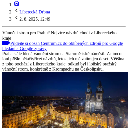
Liberecká Drbna
2. 8. 2025, 12:49
Vánoční strom pro Prahu? Nejvíce návrhů chodí z Libereckého
kraje
Přidejte si obsah Centrum.cz do oblíbených zdrojů pro Google
hledání a Google zprávy
Praha stále hledá vánoční strom na Staroměstské náměstí. Zatímco
loni přišlo pětačtyřicet návrhů, letos jich má zatím jen deset. Většina
z toho pochází z Libereckého kraje, odkud byl i loňský pražský
vánoční strom, konkrétně z Krompachu na Českolipsku.