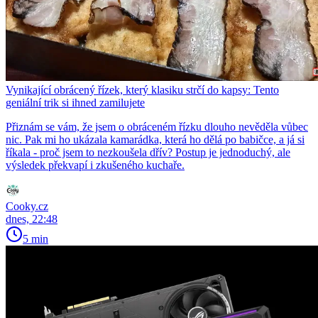
Vynikající obrácený řízek, který klasiku strčí do kapsy: Tento
geniální trik si ihned zamilujete
Přiznám se vám, že jsem o obráceném řízku dlouho nevěděla vůbec
nic. Pak mi ho ukázala kamarádka, která ho dělá po babičce, a já si
říkala - proč jsem to nezkoušela dřív? Postup je jednoduchý, ale
výsledek překvapí i zkušeného kuchaře.
Cooky.cz
dnes, 22:48
5 min