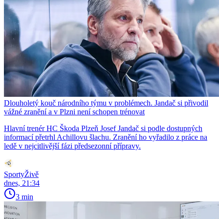
Dlouholetý kouč národního týmu v problémech. Jandač si přivodil
vážné zranění a v Plzni není schopen trénovat
Hlavní trenér HC Škoda Plzeň Josef Jandač si podle dostupných
informací přetrhl Achillovu šlachu. Zranění ho vyřadilo z práce na
ledě v nejcitlivější fázi předsezonní přípravy.
SportyŽivě
dnes, 21:34
3 min