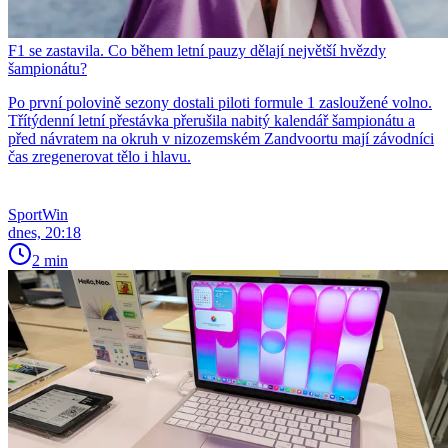
F1 se zastavila. Co během letní pauzy dělají největší hvězdy
šampionátu?
Po první polovině sezony dostali piloti formule 1 zasloužené volno.
Třítýdenní letní přestávka přerušila nabitý kalendář šampionátu a
před návratem na okruh v nizozemském Zandvoortu mají závodníci
čas zregenerovat tělo i hlavu.
SportWin
dnes, 20:18
2 min