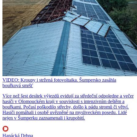
VIDEO: Kroupy i stržená fotovoltaika. Šumpersko zasáhla
bouřková smršť
Více než šest desítek výjezdů evidují za středeční odpoledne a večer
hasiči v Olomouckém kraji v souvislosti s intenzivním deštěm a
bouřkami. Počasí poškodilo střechy, došlo k pádu stromů či větví.
Hasiči pomáhali i osobě uvězněné na mysliveckém posedu. Lidé
nejen v Šumperku zaznamenali i krupobití.
Hanácká Drbna