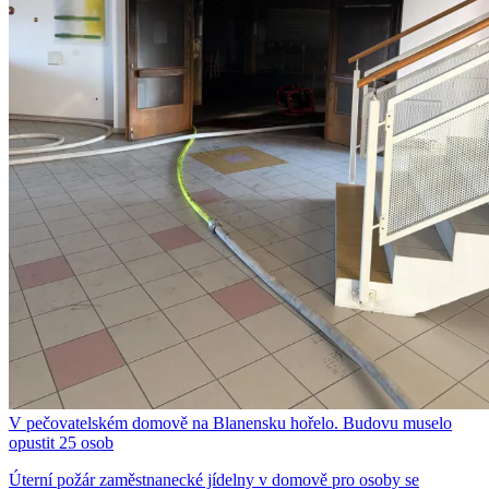
V pečovatelském domově na Blanensku hořelo. Budovu muselo
opustit 25 osob
Úterní požár zaměstnanecké jídelny v domově pro osoby se