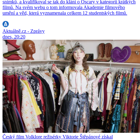
snímků, a kvalifikoval se tak do klání o Oscary v kategorii krátkých
filmů. Na svém webu o tom informovala Akademie filmového
umění a věd, která vyznamenala celkem 12 studentských filmů.
Aktuálně.cz - Zprávy
dnes, 20:20
Český film Volklore režisérky Viktorie Štěpánové získal