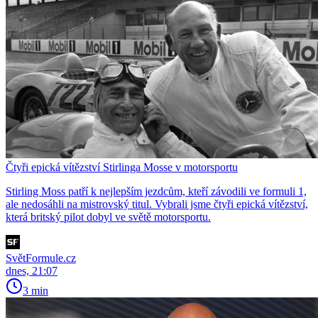
Čtyři epická vítězství Stirlinga Mosse v motorsportu
Stirling Moss patří k nejlepším jezdcům, kteří závodili ve formuli 1,
ale nedosáhli na mistrovský titul. Vybrali jsme čtyři epická vítězství,
která britský pilot dobyl ve světě motorsportu.
SvětFormule.cz
dnes, 21:07
3 min