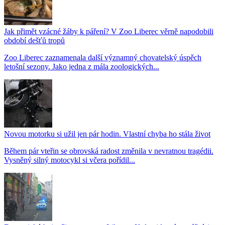
Jak přimět vzácné žáby k páření? V Zoo Liberec věrně napodobili
období dešťů tropů
Zoo Liberec zaznamenala další významný chovatelský úspěch
letošní sezony. Jako jedna z mála zoologických...
Novou motorku si užil jen pár hodin. Vlastní chyba ho stála život
Během pár vteřin se obrovská radost změnila v nevratnou tragédii.
Vysněný silný motocykl si včera pořídil...