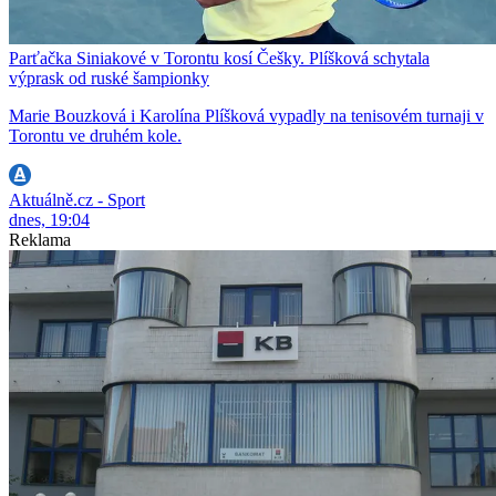
Parťačka Siniakové v Torontu kosí Češky. Plíšková schytala
výprask od ruské šampionky
Marie Bouzková i Karolína Plíšková vypadly na tenisovém turnaji v
Torontu ve druhém kole.
Aktuálně.cz - Sport
dnes, 19:04
Reklama