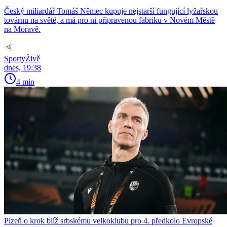
Český miliardář Tomáš Němec kupuje nejstarší fungující lyžařskou
továrnu na světě, a má pro ni připravenou fabriku v Novém Městě
na Moravě.
SportyŽivě
dnes, 19:38
4 min
Plzeň o krok blíž srbskému velkoklubu pro 4. předkolo Evropské