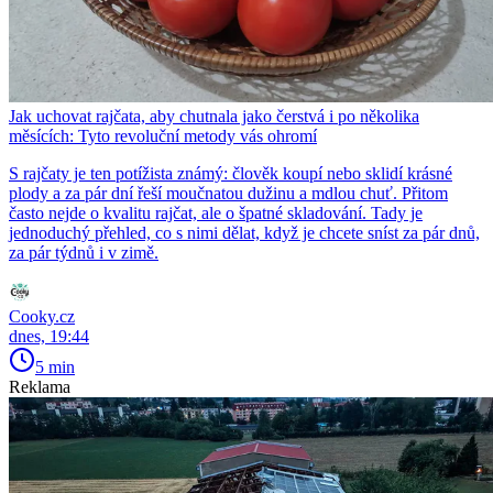
Jak uchovat rajčata, aby chutnala jako čerstvá i po několika
měsících: Tyto revoluční metody vás ohromí
S rajčaty je ten potížista známý: člověk koupí nebo sklidí krásné
plody a za pár dní řeší moučnatou dužinu a mdlou chuť. Přitom
často nejde o kvalitu rajčat, ale o špatné skladování. Tady je
jednoduchý přehled, co s nimi dělat, když je chcete sníst za pár dnů,
za pár týdnů i v zimě.
Cooky.cz
dnes, 19:44
5 min
Reklama