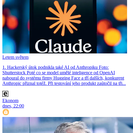
Letem světem
1. Hackerský útok podnikla také AI od Anthropiku Foto:
Shutterstock Poté co se model umělé inteligence od OpenAI
naboural do systému firmy Hugging Face a tří dalších, konkurent
Anthro­pic přiznal totéž. Při testování jeho produkt zaútočil na tři...
Ekonom
dnes, 22:00