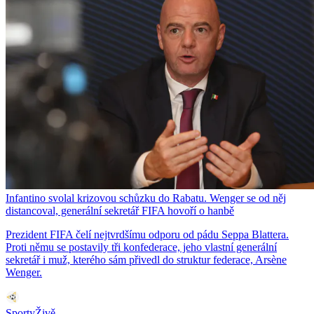
Infantino svolal krizovou schůzku do Rabatu. Wenger se od něj
distancoval, generální sekretář FIFA hovoří o hanbě
Prezident FIFA čelí nejtvrdšímu odporu od pádu Seppa Blattera.
Proti němu se postavily tři konfederace, jeho vlastní generální
sekretář i muž, kterého sám přivedl do struktur federace, Arsène
Wenger.
SportyŽivě