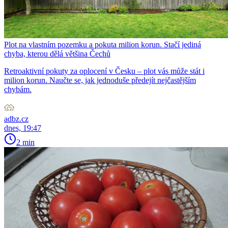
Plot na vlastním pozemku a pokuta milion korun. Stačí jediná
chyba, kterou dělá většina Čechů
Retroaktivní pokuty za oplocení v Česku – plot vás může stát i
milion korun. Naučte se, jak jednoduše předejít nejčastějším
chybám.
adbz.cz
dnes, 19:47
2 min