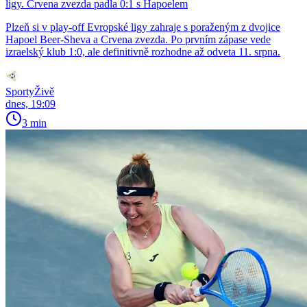
ligy. Crvena zvezda padla 0:1 s Hapoelem
Plzeň si v play-off Evropské ligy zahraje s poraženým z dvojice
Hapoel Beer-Sheva a Crvena zvezda. Po prvním zápase vede
izraelský klub 1:0, ale definitivně rozhodne až odveta 11. srpna.
SportyŽivě
dnes, 19:09
3 min