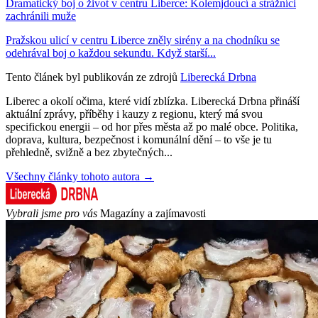
Dramatický boj o život v centru Liberce: Kolemjdoucí a strážníci
zachránili muže
Pražskou ulicí v centru Liberce zněly sirény a na chodníku se
odehrával boj o každou sekundu. Když starší...
Tento článek byl publikován ze zdrojů
Liberecká Drbna
Liberec a okolí očima, které vidí zblízka. Liberecká Drbna přináší
aktuální zprávy, příběhy i kauzy z regionu, který má svou
specifickou energii – od hor přes města až po malé obce. Politika,
doprava, kultura, bezpečnost i komunální dění – to vše je tu
přehledně, svižně a bez zbytečných...
Všechny články tohoto autora →
Vybrali jsme pro vás
Magazíny a zajímavosti