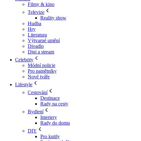
Filmy & kino
Televize
Reality show
Hudba
Hry
Literatura
Výtvarné umění
Divadlo
Digi a stream
Celebrity
Módní policie
Pro pamětníky
Nové tváře
Lifestyle
Cestování
Destinace
Rady na cesty
Bydlení
Interiery
Rady do domu
DIY
Pro kutily