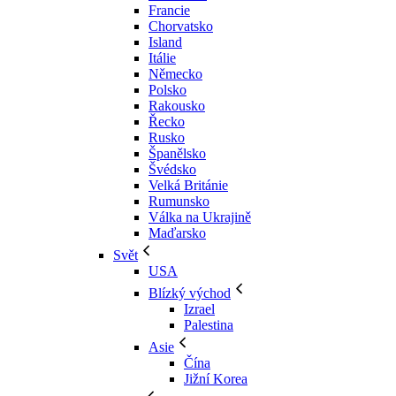
Francie
Chorvatsko
Island
Itálie
Německo
Polsko
Rakousko
Řecko
Rusko
Španělsko
Švédsko
Velká Británie
Rumunsko
Válka na Ukrajině
Maďarsko
Svět
USA
Blízký východ
Izrael
Palestina
Asie
Čína
Jižní Korea