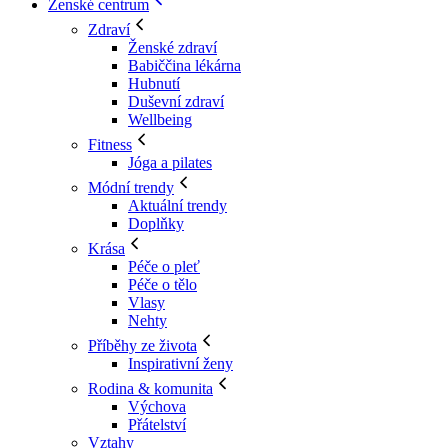
Ženské centrum
Zdraví
Ženské zdraví
Babiččina lékárna
Hubnutí
Duševní zdraví
Wellbeing
Fitness
Jóga a pilates
Módní trendy
Aktuální trendy
Doplňky
Krása
Péče o pleť
Péče o tělo
Vlasy
Nehty
Příběhy ze života
Inspirativní ženy
Rodina & komunita
Výchova
Přátelství
Vztahy