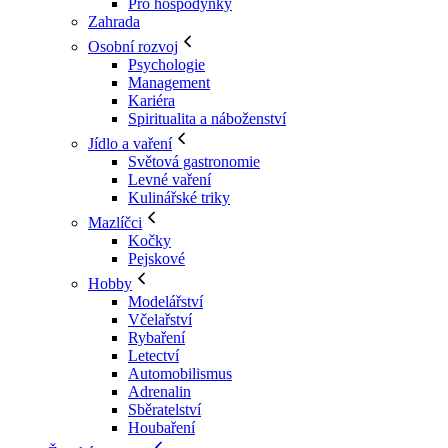
Pro hospodyňky
Zahrada
Osobní rozvoj
Psychologie
Management
Kariéra
Spiritualita a náboženství
Jídlo a vaření
Světová gastronomie
Levné vaření
Kulinářské triky
Mazlíčci
Kočky
Pejskové
Hobby
Modelářství
Včelařství
Rybaření
Letectví
Automobilismus
Adrenalin
Sběratelství
Houbaření