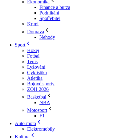
Ekonomika
Finance a burza
Podnikání
Spotřebitel
Krimi
Doprava
Nehody
Sport
Hokej
Fotbal
Tenis
Lyžování
Cyklistika
Atletika
Bojové sporty
ZOH 2026
Basketbal
NBA
Motosport
F1
Auto-moto
Elektromobily
Kultura