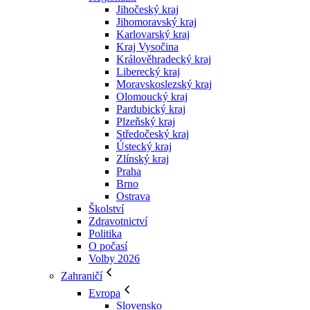
Jihočeský kraj
Jihomoravský kraj
Karlovarský kraj
Kraj Vysočina
Králověhradecký kraj
Liberecký kraj
Moravskoslezský kraj
Olomoucký kraj
Pardubický kraj
Plzeňský kraj
Středočeský kraj
Ústecký kraj
Zlínský kraj
Praha
Brno
Ostrava
Školství
Zdravotnictví
Politika
O počasí
Volby 2026
Zahraničí
Evropa
Slovensko