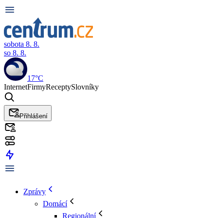
sobota 8. 8.
so 8. 8.
17°C
Internet
Firmy
Recepty
Slovníky
Přihlášení
Zprávy
Domácí
Regionální