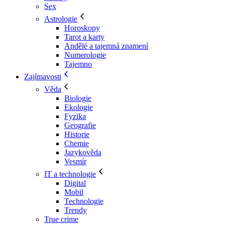
Sex
Astrologie
Horoskopy
Tarot a karty
Andělé a tajemná znamení
Numerologie
Tajemno
Zajímavosti
Věda
Biologie
Ekologie
Fyzika
Geografie
Historie
Chemie
Jazykověda
Vesmír
IT a technologie
Digital
Mobil
Technologie
Trendy
True crime