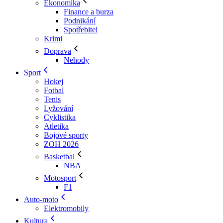
Ekonomika
Finance a burza
Podnikání
Spotřebitel
Krimi
Doprava
Nehody
Sport
Hokej
Fotbal
Tenis
Lyžování
Cyklistika
Atletika
Bojové sporty
ZOH 2026
Basketbal
NBA
Motosport
F1
Auto-moto
Elektromobily
Kultura