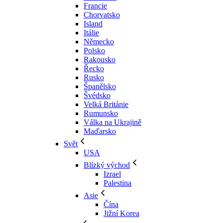
Francie
Chorvatsko
Island
Itálie
Německo
Polsko
Rakousko
Řecko
Rusko
Španělsko
Švédsko
Velká Británie
Rumunsko
Válka na Ukrajině
Maďarsko
Svět
USA
Blízký východ
Izrael
Palestina
Asie
Čína
Jižní Korea