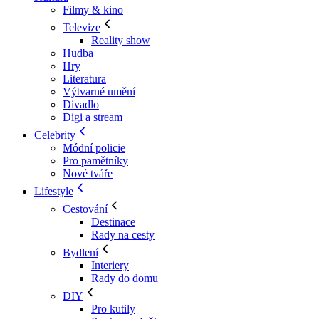
Filmy & kino
Televize
Reality show
Hudba
Hry
Literatura
Výtvarné umění
Divadlo
Digi a stream
Celebrity
Módní policie
Pro pamětníky
Nové tváře
Lifestyle
Cestování
Destinace
Rady na cesty
Bydlení
Interiery
Rady do domu
DIY
Pro kutily