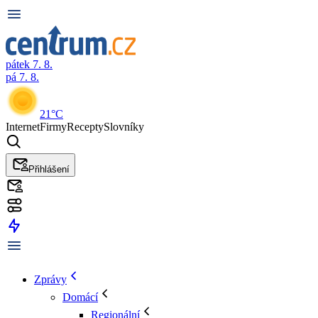
pátek 7. 8.
pá 7. 8.
21°C
Internet
Firmy
Recepty
Slovníky
Přihlášení
Zprávy
Domácí
Regionální