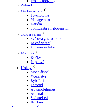
Pro hospodyňky
Zahrada
Osobní rozvoj
Psychologie
Management
Kariéra
Spiritualita a náboženství
Jídlo a vaření
Světová gastronomie
Levné vaření
Kulinářské triky
Mazlíčci
Kočky
Pejskové
Hobby
Modelářství
Včelařství
Rybaření
Letectví
Automobilismus
Adrenalin
Sběratelství
Houbaření