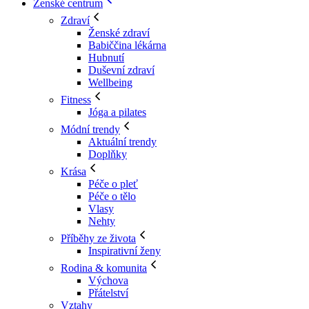
Ženské centrum
Zdraví
Ženské zdraví
Babiččina lékárna
Hubnutí
Duševní zdraví
Wellbeing
Fitness
Jóga a pilates
Módní trendy
Aktuální trendy
Doplňky
Krása
Péče o pleť
Péče o tělo
Vlasy
Nehty
Příběhy ze života
Inspirativní ženy
Rodina & komunita
Výchova
Přátelství
Vztahy