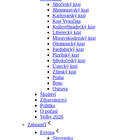
Jihočeský kraj
Jihomoravský kraj
Karlovarský kraj
Kraj Vysočina
Králověhradecký kraj
Liberecký kraj
Moravskoslezský kraj
Olomoucký kraj
Pardubický kraj
Plzeňský kraj
Středočeský kraj
Ústecký kraj
Zlínský kraj
Praha
Brno
Ostrava
Školství
Zdravotnictví
Politika
O počasí
Volby 2026
Zahraničí
Evropa
Slovensko