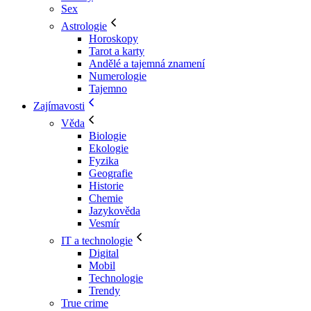
Sex
Astrologie
Horoskopy
Tarot a karty
Andělé a tajemná znamení
Numerologie
Tajemno
Zajímavosti
Věda
Biologie
Ekologie
Fyzika
Geografie
Historie
Chemie
Jazykověda
Vesmír
IT a technologie
Digital
Mobil
Technologie
Trendy
True crime