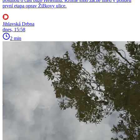
posunou o část blíže Helenínu. Kromě toho začne hned v pondělí
první etapa oprav Žižkovy ulice.
Jihlavská Drbna
dnes, 15:58
2 min