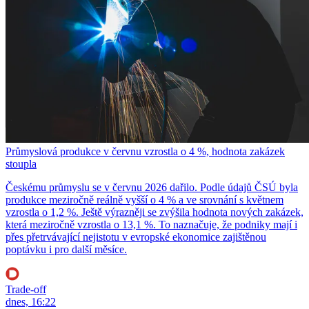
Průmyslová produkce v červnu vzrostla o 4 %, hodnota zakázek
stoupla
Českému průmyslu se v červnu 2026 dařilo. Podle údajů ČSÚ byla
produkce meziročně reálně vyšší o 4 % a ve srovnání s květnem
vzrostla o 1,2 %. Ještě výrazněji se zvýšila hodnota nových zakázek,
která meziročně vzrostla o 13,1 %. To naznačuje, že podniky mají i
přes přetrvávající nejistotu v evropské ekonomice zajištěnou
poptávku i pro další měsíce.
Trade-off
dnes, 16:22