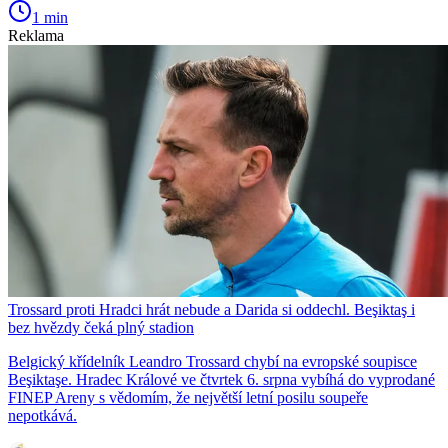
1 min
Reklama
Trossard proti Hradci hrát nebude a Darida si oddechl. Beşiktaş i
bez hvězdy čeká plný stadion
Belgický křídelník Leandro Trossard chybí na evropské soupisce
Beşiktaşe. Hradec Králové ve čtvrtek 6. srpna vybíhá do vyprodané
FINEP Areny s vědomím, že největší letní posilu soupeře
nepotkává.