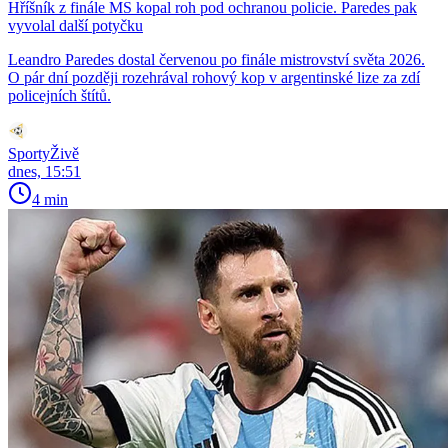
Hříšník z finále MS kopal roh pod ochranou policie. Paredes pak
vyvolal další potyčku
Leandro Paredes dostal červenou po finále mistrovství světa 2026.
O pár dní později rozehrával rohový kop v argentinské lize za zdí
policejních štítů.
SportyŽivě
dnes, 15:51
4 min