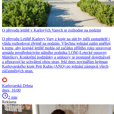
O převodu letiště v Karlových Varech se rozhodne na podzim
O převodu Letiště Karlovy Vary z kraje na stát by měli zastupitelé i
vláda rozhodovat zřejmě na podzim. Všechna jednání zatím směřují
k tomu, aby krajské letiště mohla od začátku příštího roku spravovat
armáda prostřednictvím státního podniku LOM (Letecké opravny
Malešice). Konkrétní podmínky a smlouvy se postupně dojednávají
a připravují ke schválení obou stran, řekl dnes novinářům hejtman
Karlovarského kraje Petr Kubis (ANO) po jednání zástupců všech
zúčastněných stran.
Karlovarská Drbna
dnes, 16:00
2 min
Reklama