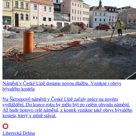
Náměstí v České Lípě dostane novou dlažbu. Vznikne i obrys
bývalého kostela
Na Škroupově náměstí v České Lípě začaly práce na novém
vydláždění. Do konce roku by mělo být po celém obvodu náměstí.
Až bude hotovo celé náměstí, z kostek vznikne také obrys bývalého
kostela, který v místě stával.
Liberecká Drbna