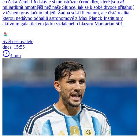
co čeká Zemi. Představte si monstrózní černé díry, které jsou až
miliardkrát hmotnější než naše Slunce, jak se k sobě divoce přitahují
v těsném gravitačním objetí. Žádná sci-fi literatura, ale čistá realita,
kterou nedávno odhalili astronomové z Max-Planck-Institutu v
aktivním galaktickém jádru vzdáleného blazaru Markarian 501.
Svět cestovatele
dnes, 15:55
3 min