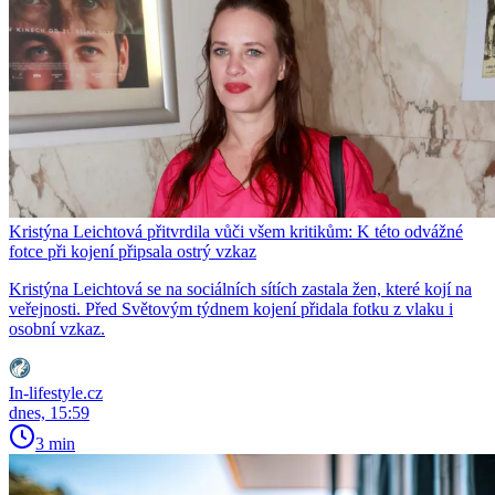
Kristýna Leichtová přitvrdila vůči všem kritikům: K této odvážné
fotce při kojení připsala ostrý vzkaz
Kristýna Leichtová se na sociálních sítích zastala žen, které kojí na
veřejnosti. Před Světovým týdnem kojení přidala fotku z vlaku i
osobní vzkaz.
In-lifestyle.cz
dnes, 15:59
3 min