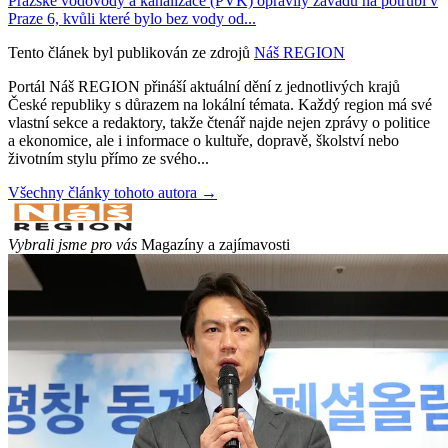
Pražské vodovody a kanalizace (PVK) opravily závadu na potrubí v
Praze 6, kvůli které bylo bez vody od...
Tento článek byl publikován ze zdrojů
Náš REGION
Portál Náš REGION přináší aktuální dění z jednotlivých krajů
České republiky s důrazem na lokální témata. Každý region má své
vlastní sekce a redaktory, takže čtenář najde nejen zprávy o politice
a ekonomice, ale i informace o kultuře, dopravě, školství nebo
životním stylu přímo ze svého...
Všechny články tohoto autora →
Vybrali jsme pro vás
Magazíny a zajímavosti