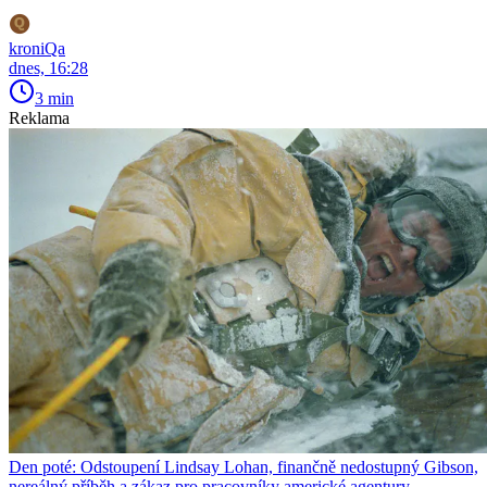
kroniQa
dnes, 16:28
3 min
Reklama
Den poté: Odstoupení Lindsay Lohan, finančně nedostupný Gibson,
nereálný příběh a zákaz pro pracovníky americké agentury