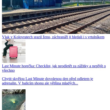
Vlak v Kolovratech srazil ženu, záchranáři ji hledali i s vrtulníkem
Last Minute horečka: Checklist, jak neodletět za zážitky a nepřijít o
všechno
Chytit skvělou Last Minute dovolenou den před odletem je
adrenalin. V balicím shonu ale většina mladých...