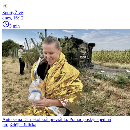
SportyŽivě
dnes, 16:12
3 min
Auto se na D1 několikrát převrátilo. Pomoc poskytla jediná
projíždějící řidička