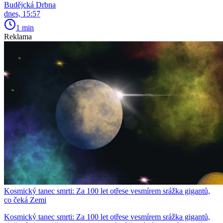
Budějcká Drbna
dnes, 15:57
1 min
Reklama
Kosmický tanec smrti: Za 100 let otřese vesmírem srážka gigantů,
co čeká Zemi
Kosmický tanec smrti: Za 100 let otřese vesmírem srážka gigantů,