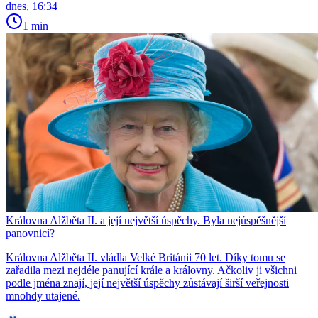
dnes, 16:34
1 min
Královna Alžběta II. a její největší úspěchy. Byla nejúspěšnější
panovnicí?
Královna Alžběta II. vládla Velké Británii 70 let. Díky tomu se
zařadila mezi nejdéle panující krále a královny. Ačkoliv ji všichni
podle jména znají, její největší úspěchy zůstávají širší veřejnosti
mnohdy utajené.