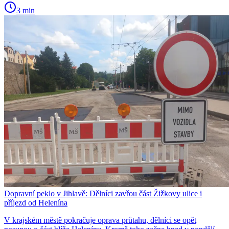
3 min
Dopravní peklo v Jihlavě: Dělníci zavřou část Žižkovy ulice i
příjezd od Helenína
V krajském městě pokračuje oprava průtahu, dělníci se opět