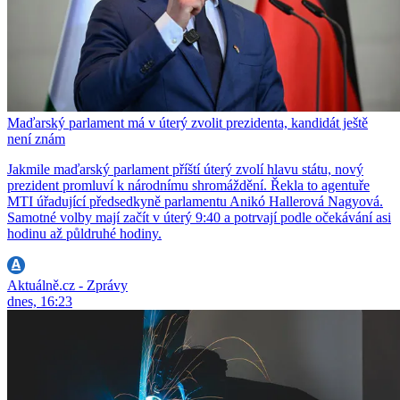
Maďarský parlament má v úterý zvolit prezidenta, kandidát ještě
není znám
Jakmile maďarský parlament příští úterý zvolí hlavu státu, nový
prezident promluví k národnímu shromáždění. Řekla to agentuře
MTI úřadující předsedkyně parlamentu Anikó Hallerová Nagyová.
Samotné volby mají začít v úterý 9:40 a potrvají podle očekávání asi
hodinu až půldruhé hodiny.
Aktuálně.cz - Zprávy
dnes, 16:23