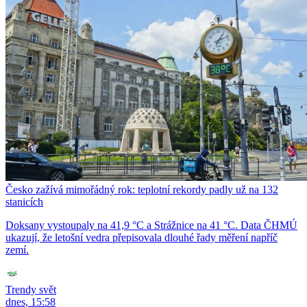
Česko zažívá mimořádný rok: teplotní rekordy padly už na 132
stanicích
Doksany vystoupaly na 41,9 °C a Strážnice na 41 °C. Data ČHMÚ
ukazují, že letošní vedra přepisovala dlouhé řady měření napříč
zemí.
Trendy svět
dnes, 15:58