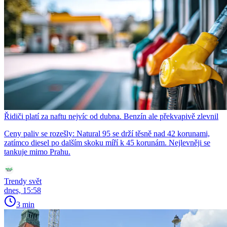
Řidiči platí za naftu nejvíc od dubna. Benzín ale překvapivě zlevnil
Ceny paliv se rozešly: Natural 95 se drží těsně nad 42 korunami,
zatímco diesel po dalším skoku míří k 45 korunám. Nejlevněji se
tankuje mimo Prahu.
Trendy svět
dnes, 15:58
3 min