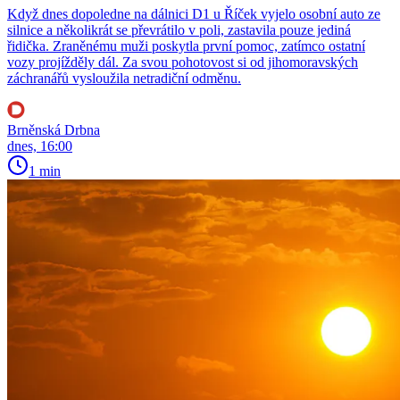
Když dnes dopoledne na dálnici D1 u Říček vyjelo osobní auto ze
silnice a několikrát se převrátilo v poli, zastavila pouze jediná
řidička. Zraněnému muži poskytla první pomoc, zatímco ostatní
vozy projížděly dál. Za svou pohotovost si od jihomoravských
záchranářů vysloužila netradiční odměnu.
Brněnská Drbna
dnes, 16:00
1 min