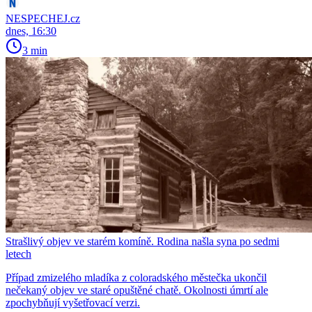
NESPECHEJ.cz
dnes, 16:30
3 min
Strašlivý objev ve starém komíně. Rodina našla syna po sedmi
letech
Případ zmizelého mladíka z coloradského městečka ukončil
nečekaný objev ve staré opuštěné chatě. Okolnosti úmrtí ale
zpochybňují vyšetřovací verzi.