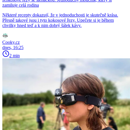
zamiluje celá rodina
Některé recepty dokazují, že v jednoduchosti je skutečně krása.
Přesně takové jsou i tyto kokosové řezy. Upečete si je během
chvilky hned teď a k nim dobrý šálek kávy.
Cooky.cz
dnes, 16:25
2 min