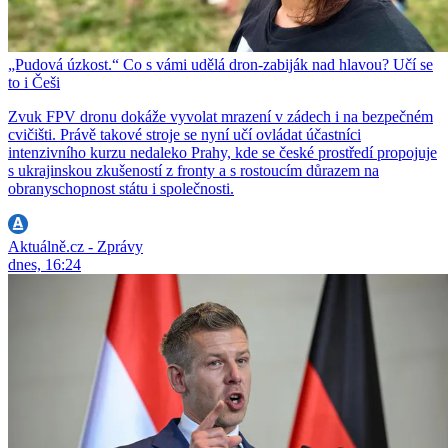
„Pudová úzkost.“ Co s vámi udělá dron-zabiják nad hlavou? Učí se
to i Češi
Zvuk FPV dronu dokáže vyvolat mrazení v zádech i na bezpečném
cvičišti. Právě takové stroje se nyní učí ovládat účastníci
intenzivního kurzu nedaleko Prahy, kde se české prostředí propojuje
s ukrajinskou zkušeností z fronty a s rostoucím důrazem na
obranyschopnost státu i společnosti.
Aktuálně.cz - Zprávy
dnes, 16:24