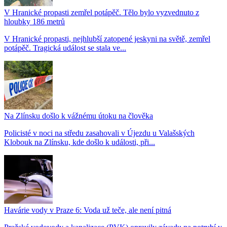
V Hranické propasti zemřel potápěč. Tělo bylo vyzvednuto z
hloubky 186 metrů
V Hranické propasti, nejhlubší zatopené jeskyni na světě, zemřel
potápěč. Tragická událost se stala ve...
Na Zlínsku došlo k vážnému útoku na člověka
Policisté v noci na středu zasahovali v Újezdu u Valašských
Klobouk na Zlínsku, kde došlo k události, při...
Havárie vody v Praze 6: Voda už teče, ale není pitná