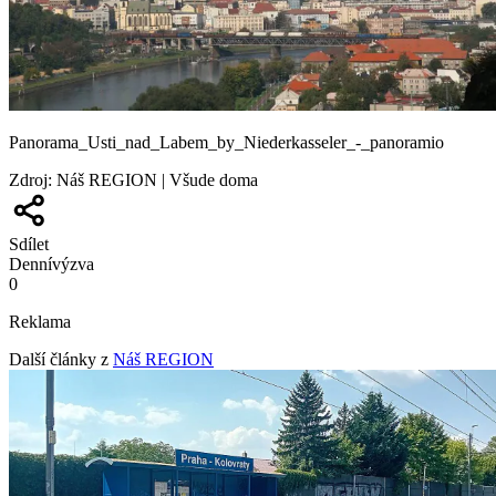
Panorama_Usti_nad_Labem_by_Niederkasseler_-_panoramio
Zdroj
:
Náš REGION | Všude doma
Sdílet
Denní
výzva
0
Reklama
Další články z
Náš REGION