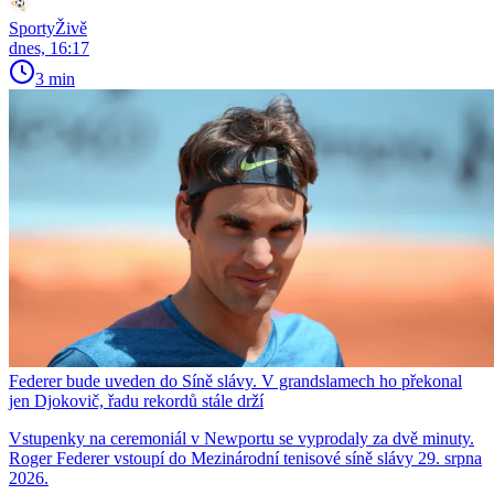
SportyŽivě
dnes, 16:17
3 min
Federer bude uveden do Síně slávy. V grandslamech ho překonal
jen Djokovič, řadu rekordů stále drží
Vstupenky na ceremoniál v Newportu se vyprodaly za dvě minuty.
Roger Federer vstoupí do Mezinárodní tenisové síně slávy 29. srpna
2026.