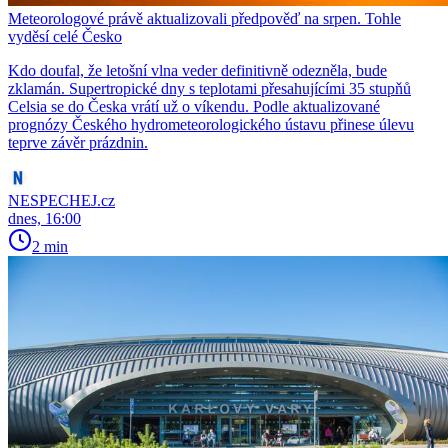
Meteorologové právě aktualizovali předpověď na srpen. Tohle
vyděsí celé Česko
Kdo doufal, že letošní vlna veder definitivně odezněla, bude
zklamán. Supertropické dny s teplotami přesahujícími 35 stupňů
Celsia se do Česka vrátí už o víkendu. Podle aktualizované
prognózy Českého hydrometeorologického ústavu přinese úlevu
teprve závěr prázdnin.
NESPECHEJ.cz
dnes, 16:00
2 min