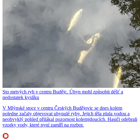
Sto mrtvých ryb v centru Budějc. Úhyn mohl způsobit déšť a
nedostatek kyslíku
V Mlýnské stoce v centru Českých Budějovic se dnes kolem
poledne začaly objevovat uhynulé ryby. Jejich těla plula vodou a
neobvyklý pohled přilákal pozornost kolemjdoucích. Hasiči odebrali
vzorky vody, které nyní zamíří na rozbor.