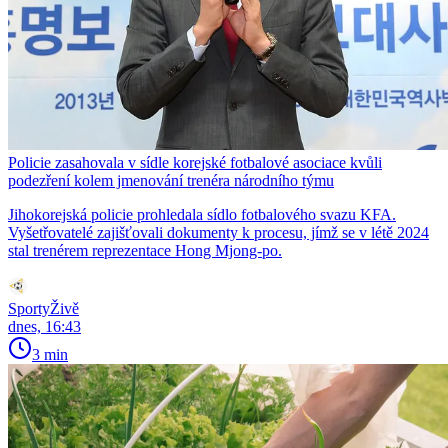
Policie zasahovala v sídle korejské fotbalové asociace kvůli
podezření kolem jmenování trenéra národního týmu
Jihokorejská policie prohledala sídlo fotbalového svazu KFA.
Vyšetřovatelé zajišťovali dokumenty k procesu, jímž se v létě 2024
stal trenérem reprezentace Hong Mjong-po.
SportyŽivě
dnes, 16:43
3 min