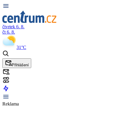
čtvrtek 6. 8.
čt 6. 8.
31°C
Přihlášení
Reklama