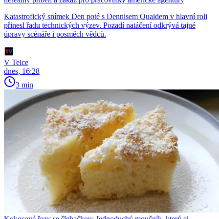
Katastrofický snímek Den poté s Dennisem Quaidem v hlavní roli
přinesl řadu technických výzev. Pozadí natáčení odkrývá tajné
úpravy scénáře i posměch vědců.
V Telce
dnes, 16:28
3 min
Kokosové řezy se šlehačkou: Jednoduchý moučník, který si