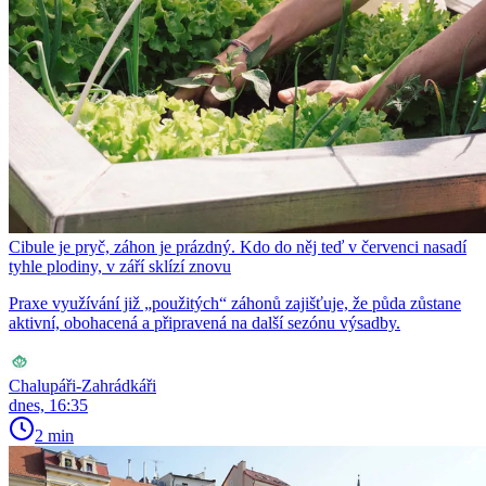
Cibule je pryč, záhon je prázdný. Kdo do něj teď v červenci nasadí
tyhle plodiny, v září sklízí znovu
Praxe využívání již „použitých“ záhonů zajišťuje, že půda zůstane
aktivní, obohacená a připravená na další sezónu výsadby.
Chalupáři-Zahrádkáři
dnes, 16:35
2 min