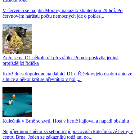
V červenci se na jihu Moravy nakazilo žloutenkou 29 lidí. Po
červnovém nárůstu počtu nemocných jde o pokles...
Auto se na D1 několikrát převrátilo. Pomoc poskytla jediná
projíždějící řidička
Když dnes dopoledne na dálnici D1 u Říček vyjelo osobní auto ze
silnice a několikrát se převrátilo v poli,...
Kulečník v Brně se zvrtl. Host v herně hajloval a napadl obsluhu
Nepříjemnou směnu za sebou mají pracovníci kulečníkové herny v
centru Brna. Jeden ze zákazníků totiž ani po...