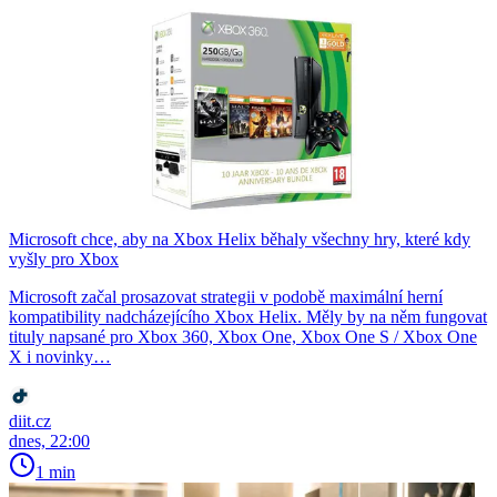
Microsoft chce, aby na Xbox Helix běhaly všechny hry, které kdy
vyšly pro Xbox
Microsoft začal prosazovat strategii v podobě maximální herní
kompatibility nadcházejícího Xbox Helix. Měly by na něm fungovat
tituly napsané pro Xbox 360, Xbox One, Xbox One S / Xbox One
X i novinky…
diit.cz
dnes, 22:00
1 min