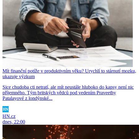
Mít finanční potíže v produktivním věku? Urychlí to stárnutí mozku,
ukazuje výzkum
Sice chudoba cti netratí, ale mít neustále hluboko do kapsy není nic
příjemného. Tým britských vědců pod vedením Praveethy
Patalayové z londýnské...
HN.cz
dnes, 22:00