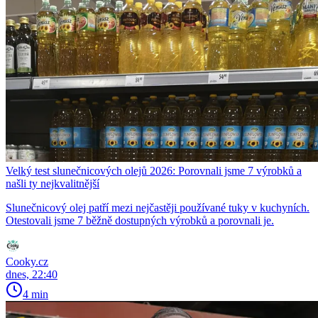
Velký test slunečnicových olejů 2026: Porovnali jsme 7 výrobků a
našli ty nejkvalitnější
Slunečnicový olej patří mezi nejčastěji používané tuky v kuchyních.
Otestovali jsme 7 běžně dostupných výrobků a porovnali je.
Cooky.cz
dnes, 22:40
4 min