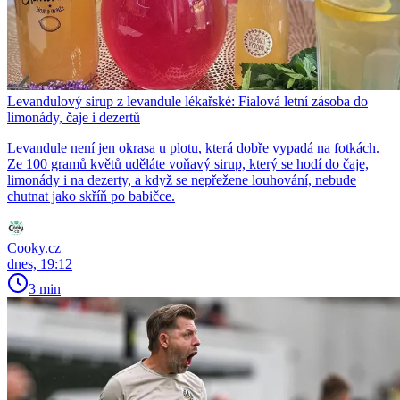
Levandulový sirup z levandule lékařské: Fialová letní zásoba do
limonády, čaje i dezertů
Levandule není jen okrasa u plotu, která dobře vypadá na fotkách.
Ze 100 gramů květů uděláte voňavý sirup, který se hodí do čaje,
limonády i na dezerty, a když se nepřežene louhování, nebude
chutnat jako skříň po babičce.
Cooky.cz
dnes, 19:12
3 min