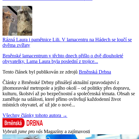
Rázná Laura i pamětnice Lili. V lamacentru na Hádech se loučí se
dvěma zvířaty
Brněnské lamacentrum v těchto dnech přišlo o dvě dlouholeté
obyvatelky. Lama Laura byla poslední z trojice...
Tento článek byl publikován ze zdrojů
Brněnská Drbna
Články z Brněnské Drbny přinášejí aktuální zpravodajství z
jihomoravské metropole a jejího okolí – od politiky přes dopravu,
kulturu, školství až po bezpečnostní a společenská témata. Obsah se
zaměřuje na události, které přímo ovlivňují každodenní život
místních obyvatel, ať už jde o nové...
Všechny články tohoto autora →
Vybrali jsme pro vás
Magazíny a zajímavosti