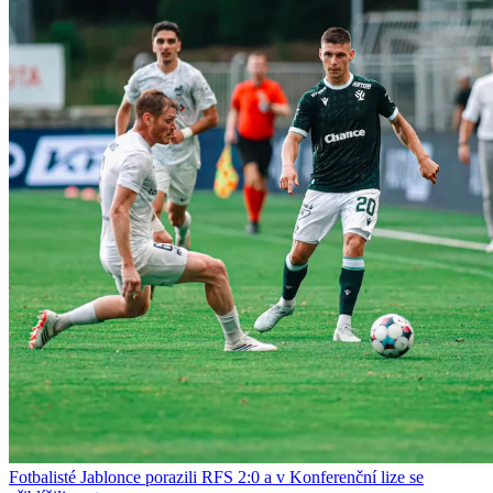
Fotbalisté Jablonce porazili RFS 2:0 a v Konferenční lize se