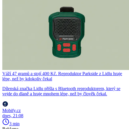
Váží 47 gramů a stojí 400 Kč. Reproduktor Parkside z Lidlu hraje
lépe, než by kdokoliv čekal
Dílenská značka Lidlu přišla s Bluetooth reproduktorem, který se
vejde do dlaně a hraje mnohem lépe, než by člověk čekal.
Mobify.cz
dnes, 21:08
3 min
Reklama