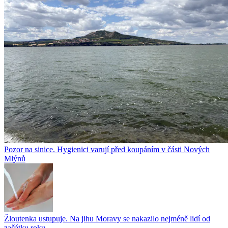
Pozor na sinice. Hygienici varují před koupáním v části Nových
Mlýnů
Žloutenka ustupuje. Na jihu Moravy se nakazilo nejméně lidí od
začátku roku