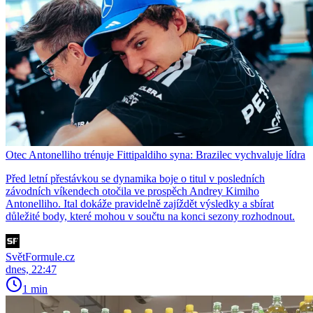
Otec Antonelliho trénuje Fittipaldiho syna: Brazilec vychvaluje lídra
Před letní přestávkou se dynamika boje o titul v posledních
závodních víkendech otočila ve prospěch Andrey Kimiho
Antonelliho. Ital dokáže pravidelně zajíždět výsledky a sbírat
důležité body, které mohou v součtu na konci sezony rozhodnout.
SvětFormule.cz
dnes, 22:47
1 min