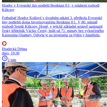
Hradec v Evropské lize podlehl Besiktasi 0:1, v oslabení rozhodl
Kilicsoy
Fotbalisté Hradce Králové v úvodním utkání 3. předkola Evropské
ligy podlehli doma favorizovanému Besiktasi 0:1. V 80. minutě
rozhodl Semih Kilicsoy. Hosté, v jejichž základní sestavě nastoupil
český křídelník Václav Černý, hráli od 71. minuty bez vyloučeného
Kassouma Ouattary. Odveta je na programu za týden v Istanbulu.
Hradecká Drbna
dnes, 19:30
2 min