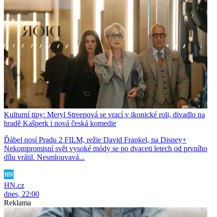
Kulturní tipy: Meryl Streepová se vrací v ikonické roli, divadlo na
hradě Kašperk i nová česká komedie
Ďábel nosí Pradu 2 FILM, režie David Frankel, na Disney+
Nekompromisní svět vysoké módy se po dvaceti letech od prvního
dílu vrátil. Nesmlouvavá...
HN.cz
dnes, 22:00
Reklama