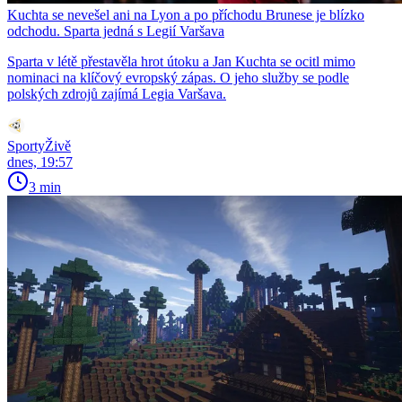
Kuchta se nevešel ani na Lyon a po příchodu Brunese je blízko
odchodu. Sparta jedná s Legií Varšava
Sparta v létě přestavěla hrot útoku a Jan Kuchta se ocitl mimo
nominaci na klíčový evropský zápas. O jeho služby se podle
polských zdrojů zajímá Legia Varšava.
SportyŽivě
dnes, 19:57
3 min