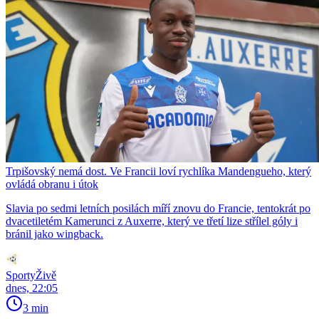
Trpišovský nemá dost. Ve Francii loví rychlíka Mandengueho, který
ovládá obranu i útok
Slavia po sedmi letních posilách míří znovu do Francie, tentokrát po
dvacetiletém Kamerunci z Auxerre, který ve třetí lize střílel góly i
bránil jako wingback.
SportyŽivě
dnes, 22:05
3 min