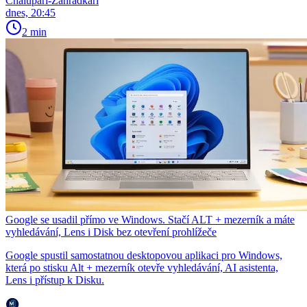
Chalupáři-Zahrádkáři
dnes, 20:45
2 min
Google se usadil přímo ve Windows. Stačí ALT + mezerník a máte
vyhledávání, Lens i Disk bez otevření prohlížeče
Google spustil samostatnou desktopovou aplikaci pro Windows,
která po stisku Alt + mezerník otevře vyhledávání, AI asistenta,
Lens i přístup k Disku.