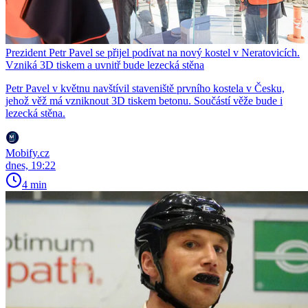
Prezident Petr Pavel se přijel podívat na nový kostel v Neratovicích.
Vzniká 3D tiskem a uvnitř bude lezecká stěna
Petr Pavel v květnu navštívil staveniště prvního kostela v Česku,
jehož věž má vzniknout 3D tiskem betonu. Součástí věže bude i
lezecká stěna.
Mobify.cz
dnes, 19:22
4 min