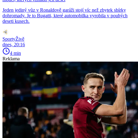
Jeden jediný vůz v Ronaldově garáži stojí víc než zbytek sbírky
dohromady. Je to Bugatti, které automobilka vyrobila v pouhých
deseti kusech.
SportyŽivě
dnes, 20:16
4 min
Reklama