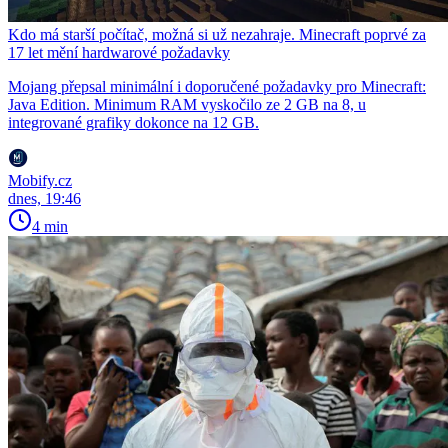
Kdo má starší počítač, možná si už nezahraje. Minecraft poprvé za
17 let mění hardwarové požadavky
Mojang přepsal minimální i doporučené požadavky pro Minecraft:
Java Edition. Minimum RAM vyskočilo ze 2 GB na 8, u
integrované grafiky dokonce na 12 GB.
Mobify.cz
dnes, 19:46
4 min