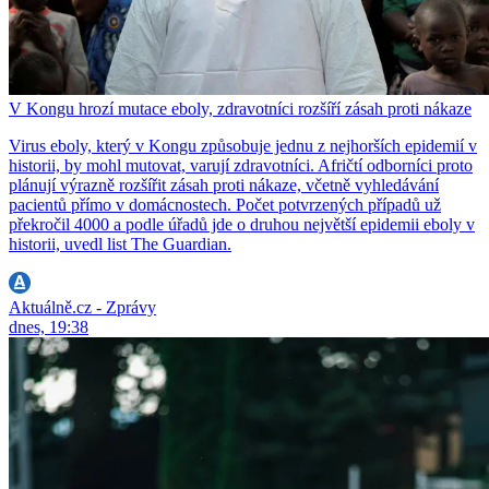
V Kongu hrozí mutace eboly, zdravotníci rozšíří zásah proti nákaze
Virus eboly, který v Kongu způsobuje jednu z nejhorších epidemií v
historii, by mohl mutovat, varují zdravotníci. Afričtí odborníci proto
plánují výrazně rozšířit zásah proti nákaze, včetně vyhledávání
pacientů přímo v domácnostech. Počet potvrzených případů už
překročil 4000 a podle úřadů jde o druhou největší epidemii eboly v
historii, uvedl list The Guardian.
Aktuálně.cz - Zprávy
dnes, 19:38