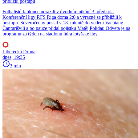
přiblížili postupu
Fotbalisté Jablonce porazili v úvodním utkání 3. předkola
Konferenční ligy RFS Riga doma 2:0 a výrazně se přiblížili k
postupu. Severočechy poslal v 18. minutě do vedení Vachtang
Čanturišvili a po pauze přidal pojistku Matěj Polidar. Odveta je na
programu za týden na stadionu lídra lotyšské ligy.
Liberecká Drbna
dnes, 19:35
3 min