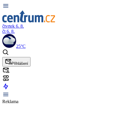
čtvrtek 6. 8.
čt 6. 8.
25°C
Přihlášení
Reklama