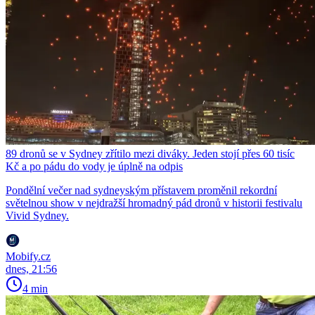
89 dronů se v Sydney zřítilo mezi diváky. Jeden stojí přes 60 tisíc
Kč a po pádu do vody je úplně na odpis
Pondělní večer nad sydneyským přístavem proměnil rekordní
světelnou show v nejdražší hromadný pád dronů v historii festivalu
Vivid Sydney.
Mobify.cz
dnes, 21:56
4 min