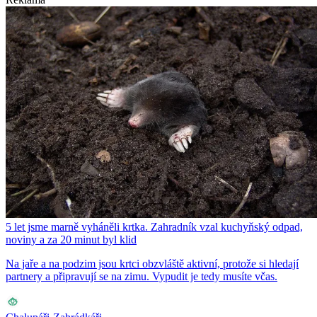
5 let jsme marně vyháněli krtka. Zahradník vzal kuchyňský odpad,
noviny a za 20 minut byl klid
Na jaře a na podzim jsou krtci obzvláště aktivní, protože si hledají
partnery a připravují se na zimu. Vypudit je tedy musíte včas.