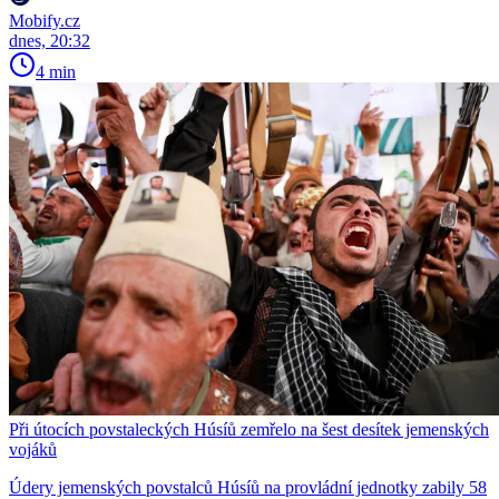
Mobify.cz
dnes, 20:32
4 min
Při útocích povstaleckých Húsíů zemřelo na šest desítek jemenských
vojáků
Údery jemenských povstalců Húsíů na provládní jednotky zabily 58