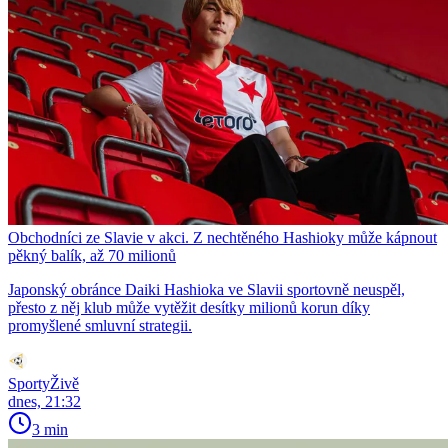
Obchodníci ze Slavie v akci. Z nechtěného Hashioky může kápnout
pěkný balík, až 70 milionů
Japonský obránce Daiki Hashioka ve Slavii sportovně neuspěl,
přesto z něj klub může vytěžit desítky milionů korun díky
promyšlené smluvní strategii.
SportyŽivě
dnes, 21:32
3 min