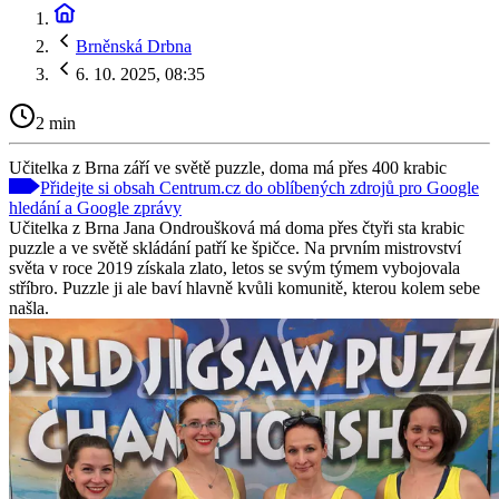
Brněnská Drbna
6. 10. 2025, 08:35
2 min
Učitelka z Brna září ve světě puzzle, doma má přes 400 krabic
Přidejte si obsah Centrum.cz do oblíbených zdrojů pro Google
hledání a Google zprávy
Učitelka z Brna Jana Ondroušková má doma přes čtyři sta krabic
puzzle a ve světě skládání patří ke špičce. Na prvním mistrovství
světa v roce 2019 získala zlato, letos se svým týmem vybojovala
stříbro. Puzzle ji ale baví hlavně kvůli komunitě, kterou kolem sebe
našla.