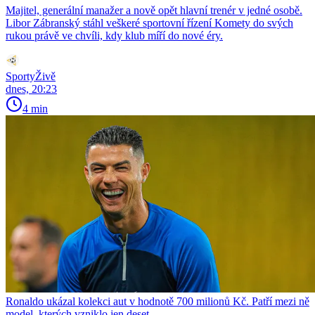
Majitel, generální manažer a nově opět hlavní trenér v jedné osobě.
Libor Zábranský stáhl veškeré sportovní řízení Komety do svých
rukou právě ve chvíli, kdy klub míří do nové éry.
SportyŽivě
dnes, 20:23
4 min
Ronaldo ukázal kolekci aut v hodnotě 700 milionů Kč. Patří mezi ně
model, kterých vzniklo jen deset