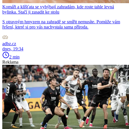
Komáři a klíšťata se vyhýbají zahradám, kde roste tahle levná
bylinka. Stačí ji zasadit ke stolu
S otravným hmyzem na zahradě se smířit nemusíte. Pomůže vám
řešení, které si pro vás nachystala sama příroda.
adbz.cz
dnes, 19:34
2 min
Reklama