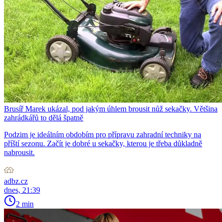
Brusíř Marek ukázal, pod jakým úhlem brousit nůž sekačky. Většina
zahrádkářů to dělá špatně
Podzim je ideálním obdobím pro přípravu zahradní techniky na
příští sezonu. Začít je dobré u sekačky, kterou je třeba důkladně
nabrousit.
adbz.cz
dnes, 21:39
2 min