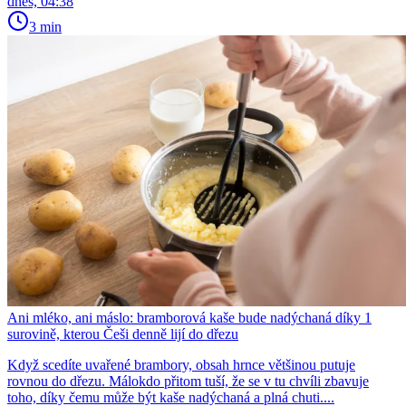
dnes, 04:38
3 min
Ani mléko, ani máslo: bramborová kaše bude nadýchaná díky 1
surovině, kterou Češi denně lijí do dřezu
Když scedíte uvařené brambory, obsah hrnce většinou putuje
rovnou do dřezu. Málokdo přitom tuší, že se v tu chvíli zbavuje
toho, díky čemu může být kaše nadýchaná a plná chuti....