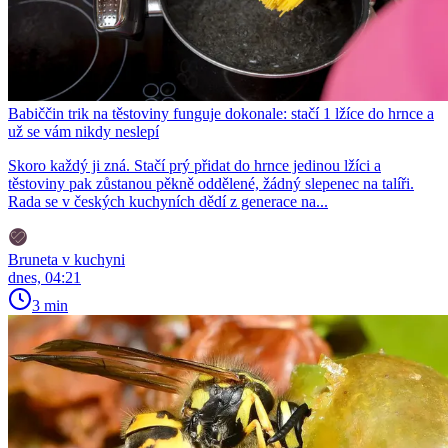
Babiččin trik na těstoviny funguje dokonale: stačí 1 lžíce do hrnce a
už se vám nikdy neslepí
Skoro každý ji zná. Stačí prý přidat do hrnce jedinou lžíci a
těstoviny pak zůstanou pěkně oddělené, žádný slepenec na talíři.
Rada se v českých kuchyních dědí z generace na...
Bruneta v kuchyni
dnes, 04:21
3 min