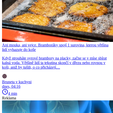
Ani mouka, ani vejce. Bramboráky spojí 1 surovina, kterou většina
lidí vyhazuje do koše
Když strouháte syrové brambory na placky, začne se v míse sbírat
kalná voda. Většině lidí ta tekutina skončí v dřezu nebo rovnou v
koši, aniž by tušili, o co přicházejí....
Bruneta v kuchyni
dnes, 04:16
4 min
Reklama