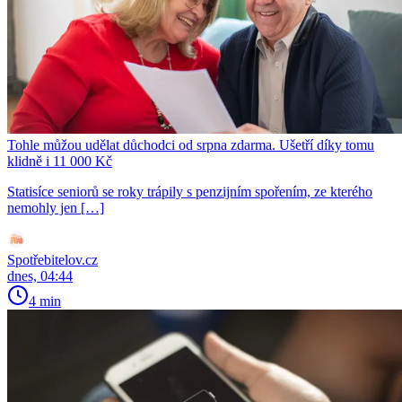
Tohle můžou udělat důchodci od srpna zdarma. Ušetří díky tomu
klidně i 11 000 Kč
Statisíce seniorů se roky trápily s penzijním spořením, ze kterého
nemohly jen […]
Spotřebitelov.cz
dnes, 04:44
4 min