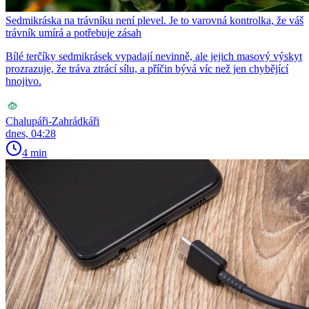
Sedmikráska na trávníku není plevel. Je to varovná kontrolka, že váš
trávník umírá a potřebuje zásah
Bílé terčíky sedmikrásek vypadají nevinně, ale jejich masový výskyt
prozrazuje, že tráva ztrácí sílu, a příčin bývá víc než jen chybějící
hnojivo.
Chalupáři-Zahrádkáři
dnes, 04:28
4 min