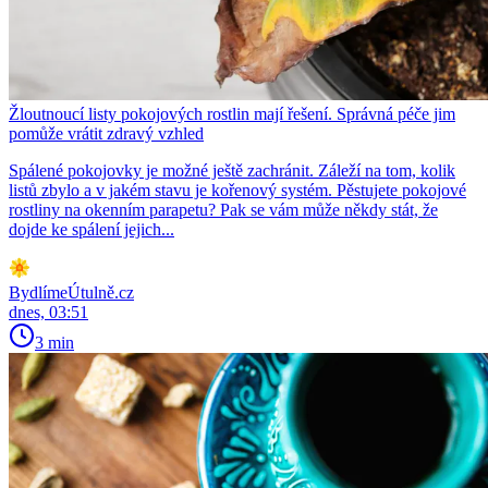
Žloutnoucí listy pokojových rostlin mají řešení. Správná péče jim
pomůže vrátit zdravý vzhled
Spálené pokojovky je možné ještě zachránit. Záleží na tom, kolik
listů zbylo a v jakém stavu je kořenový systém. Pěstujete pokojové
rostliny na okenním parapetu? Pak se vám může někdy stát, že
dojde ke spálení jejich...
BydlímeÚtulně.cz
dnes, 03:51
3 min