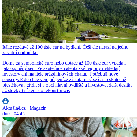
Itálie rozdává až 100 tisíc eur na bydlení. Češi ale narazí na jednu
zásadní podmínku
Domy za symbolické euro nebo dotace až 100 tisíc eur vypadají
jako splněný sen. Ve skutečnosti ale italské regiony nehledají
investory ani majitele prázdninových chalup. Potřebují nové
sousedy. Kdo chce veřejné peníze získat, musí se často skutečně
přestěhovat, zřídit si v obci hlavní bydliště a investovat další desítky
až stovky tisíc eur do rekonstrukce.
Aktuálně.cz - Magazín
dnes, 04:45