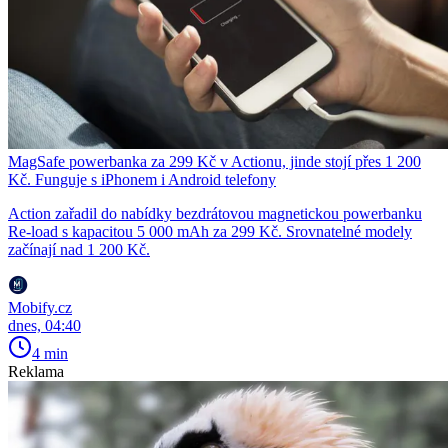
MagSafe powerbanka za 299 Kč v Actionu, jinde stojí přes 1 200
Kč. Funguje s iPhonem i Android telefony
Action zařadil do nabídky bezdrátovou magnetickou powerbanku
Re-load s kapacitou 5 000 mAh za 299 Kč. Srovnatelné modely
začínají nad 1 200 Kč.
Mobify.cz
dnes, 04:40
4 min
Reklama