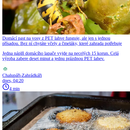
Domácí past na vosy z PET lahve funguje, ale jen s jednou
přísadou. Bez ní chytáte včely a čmeláky, které zahrada potřebuje
Jedna náplň domácího lapače vyjde na necelých 15 korun. Celá
výroba zabere deset minut a jednu prázdnou PET lahev.
Chalupáři-Zahrádkáři
dnes, 04:20
4 min