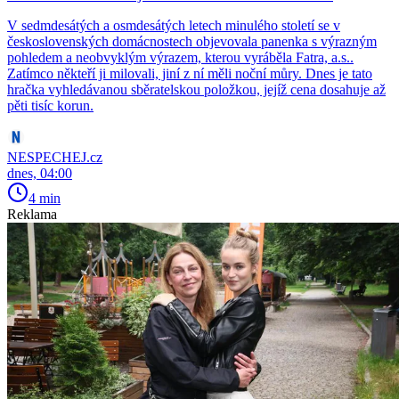
V sedmdesátých a osmdesátých letech minulého století se v
československých domácnostech objevovala panenka s výrazným
pohledem a neobvyklým výrazem, kterou vyráběla Fatra, a.s..
Zatímco někteří ji milovali, jiní z ní měli noční můry. Dnes je tato
hračka vyhledávanou sběratelskou položkou, jejíž cena dosahuje až
pěti tisíc korun.
NESPECHEJ.cz
dnes, 04:00
4 min
Reklama