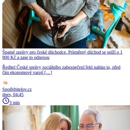
Špatné zprávy pro české důchodce. Průměrný důchod se sníží o 1
800 Kč a zase to odnesou
Ředitel České správy sociálního zabezpečení řekl nahlas to, před
čím ekonomové varují […]
Spotřebitelov.cz
dnes, 04:45
3 min