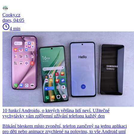
Cooky.cz
dnes, 04:05
4 min
10 funkcí Androidu, o kterých většina lidí neví. Užitečné
vychytávky vám zpříjemní užívání telefonu každý den
Blikání bleskem místo zvonění, telefon zamčený na jednu aplikaci
pro děti nebo animace zrychlené na polovinu, to vše Android umí