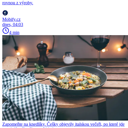
rovnou z výroby.
Mobify.cz
dnes, 04:03
4 min
Zapomeňte na knedlíky. Češky objevily italskou večeři, po které jde