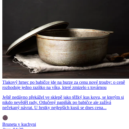
Tlakový hrnec po babičce jde na burze za cenu nové trouby: o ceně
rozhoduje jedno razítko na víku, které zmizelo s továrnou
Ještě nedávno překážel ve sklepě jako těžký kus kovu, se kterým si
nikdo nevěděl rady. Otlučený papiňák po babičce ale zažívá
nečekaný návrat. U hrstky nejlepších kusů se dnes cena...
Bruneta v kuchyni