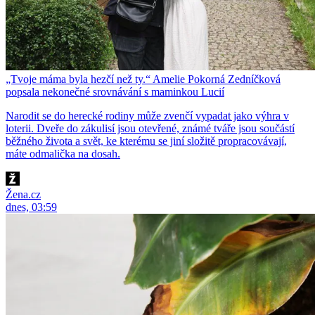
„Tvoje máma byla hezčí než ty.“ Amelie Pokorná Zedníčková
popsala nekonečné srovnávání s maminkou Lucií
Narodit se do herecké rodiny může zvenčí vypadat jako výhra v
loterii. Dveře do zákulisí jsou otevřené, známé tváře jsou součástí
běžného života a svět, ke kterému se jiní složitě propracovávají,
máte odmalička na dosah.
Žena.cz
dnes, 03:59