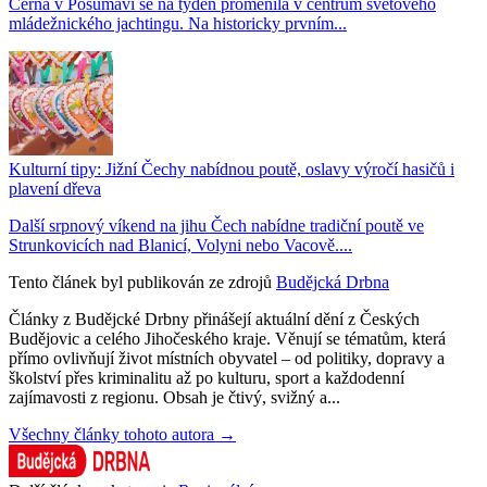
Černá v Pošumaví se na týden proměnila v centrum světového
mládežnického jachtingu. Na historicky prvním...
Kulturní tipy: Jižní Čechy nabídnou poutě, oslavy výročí hasičů i
plavení dřeva
Další srpnový víkend na jihu Čech nabídne tradiční poutě ve
Strunkovicích nad Blanicí, Volyni nebo Vacově....
Tento článek byl publikován ze zdrojů
Budějcká Drbna
Články z Budějcké Drbny přinášejí aktuální dění z Českých
Budějovic a celého Jihočeského kraje. Věnují se tématům, která
přímo ovlivňují život místních obyvatel – od politiky, dopravy a
školství přes kriminalitu až po kulturu, sport a každodenní
zajímavosti z regionu. Obsah je čtivý, svižný a...
Všechny články tohoto autora →