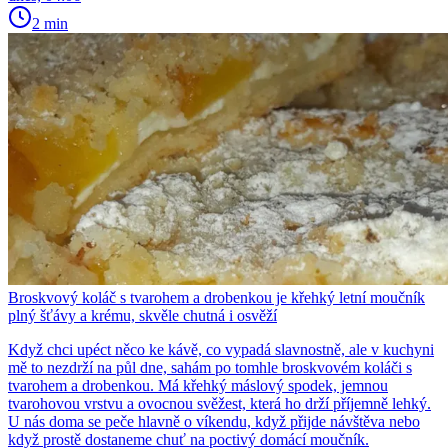
2 min
Broskvový koláč s tvarohem a drobenkou je křehký letní moučník
plný šťávy a krému, skvěle chutná i osvěží
Když chci upéct něco ke kávě, co vypadá slavnostně, ale v kuchyni
mě to nezdrží na půl dne, sahám po tomhle broskvovém koláči s
tvarohem a drobenkou. Má křehký máslový spodek, jemnou
tvarohovou vrstvu a ovocnou svěžest, která ho drží příjemně lehký.
U nás doma se peče hlavně o víkendu, když přijde návštěva nebo
když prostě dostaneme chuť na poctivý domácí moučník.