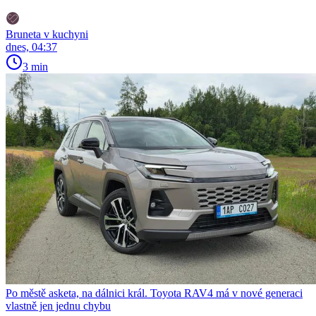
Bruneta v kuchyni
dnes, 04:37
3 min
Po městě asketa, na dálnici král. Toyota RAV4 má v nové generaci
vlastně jen jednu chybu