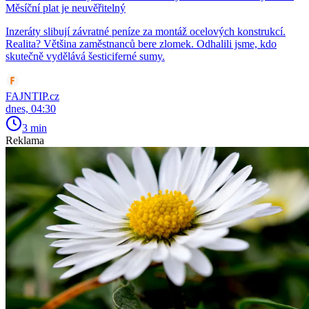
Měsíční plat je neuvěřitelný
Inzeráty slibují závratné peníze za montáž ocelových konstrukcí.
Realita? Většina zaměstnanců bere zlomek. Odhalili jsme, kdo
skutečně vydělává šesticiferné sumy.
FAJNTIP.cz
dnes, 04:30
3 min
Reklama