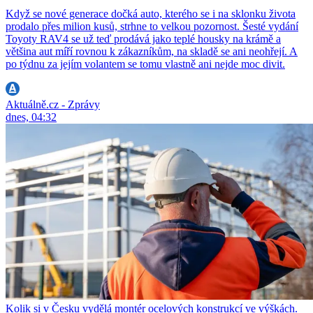
Když se nové generace dočká auto, kterého se i na sklonku života
prodalo přes milion kusů, strhne to velkou pozornost. Šesté vydání
Toyoty RAV4 se už teď prodává jako teplé housky na krámě a
většina aut míří rovnou k zákazníkům, na skladě se ani neohřejí. A
po týdnu za jejím volantem se tomu vlastně ani nejde moc divit.
Aktuálně.cz - Zprávy
dnes, 04:32
Kolik si v Česku vydělá montér ocelových konstrukcí ve výškách.