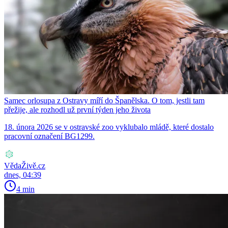
Samec orlosupa z Ostravy míří do Španělska. O tom, jestli tam
přežije, ale rozhodl už první týden jeho života
18. února 2026 se v ostravské zoo vyklubalo mládě, které dostalo
pracovní označení BG1299.
VědaŽivě.cz
dnes, 04:39
4 min