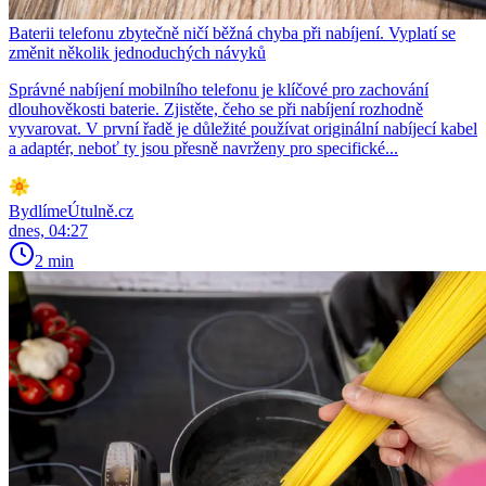
Baterii telefonu zbytečně ničí běžná chyba při nabíjení. Vyplatí se
změnit několik jednoduchých návyků
Správné nabíjení mobilního telefonu je klíčové pro zachování
dlouhověkosti baterie. Zjistěte, čeho se při nabíjení rozhodně
vyvarovat. V první řadě je důležité používat originální nabíjecí kabel
a adaptér, neboť ty jsou přesně navrženy pro specifické...
BydlímeÚtulně.cz
dnes, 04:27
2 min