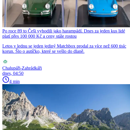
Po roce 89 to Češi vyhodili jako harampádí. Dnes za jeden kus lidé
platí přes 100 000 Kč a ceny stále rostou
Letos v lednu se jeden jediný Matchbox prodal za více než 600 tisíc
korun. Šlo o autíčko, které se vešlo do dlaně.
Chalupáři-Zahrádkáři
dnes, 04:50
4 min