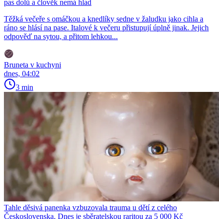
pas dolů a člověk nemá hlad
Těžká večeře s omáčkou a knedlíky sedne v žaludku jako cihla a
ráno se hlásí na pase. Italové k večeru přistupují úplně jinak. Jejich
odpověď na sytou, a přitom lehkou...
Bruneta v kuchyni
dnes, 04:02
3 min
Tahle děsivá panenka vzbuzovala trauma u dětí z celého
Československa. Dnes je sběratelskou raritou za 5 000 Kč