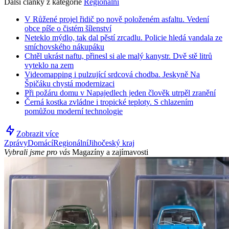
Další články z kategorie
Regionální
V Růžené projel řidič po nově položeném asfaltu. Vedení
obce píše o čistém šílenství
Neteklo mýdlo, tak dal pěstí zrcadlu. Policie hledá vandala ze
smíchovského nákupáku
Chtěl ukrást naftu, přinesl si ale malý kanystr. Dvě stě litrů
vyteklo na zem
Videomapping i pulzující srdcová chodba. Jeskyně Na
Špičáku chystá modernizaci
Při požáru domu v Napajedlech jeden člověk utrpěl zranění
Černá kostka zvládne i tropické teploty. S chlazením
pomůžou moderní technologie
Zobrazit více
Zprávy
Domácí
Regionální
Jihočeský kraj
Vybrali jsme pro vás
Magazíny a zajímavosti