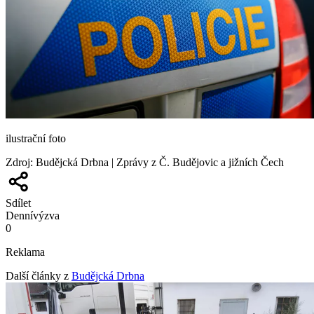
ilustrační foto
Zdroj
:
Budějcká Drbna | Zprávy z Č. Budějovic a jižních Čech
Sdílet
Denní
výzva
0
Reklama
Další články z
Budějcká Drbna