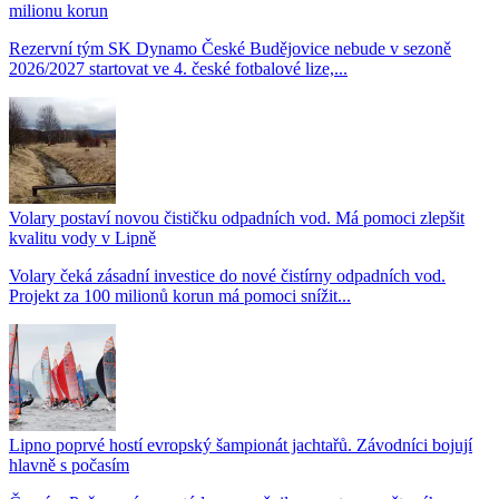
milionu korun
Rezervní tým SK Dynamo České Budějovice nebude v sezoně
2026/2027 startovat ve 4. české fotbalové lize,...
Volary postaví novou čističku odpadních vod. Má pomoci zlepšit
kvalitu vody v Lipně
Volary čeká zásadní investice do nové čistírny odpadních vod.
Projekt za 100 milionů korun má pomoci snížit...
Lipno poprvé hostí evropský šampionát jachtařů. Závodníci bojují
hlavně s počasím