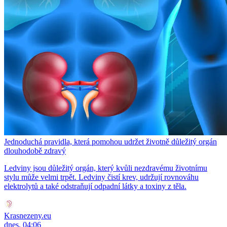
Jednoduchá pravidla, která pomohou udržet životně důležitý orgán
dlouhodobě zdravý
Ledviny jsou důležitý orgán, který kvůli nezdravému životnímu
stylu může velmi trpět. Ledviny čistí krev, udržují rovnováhu
elektrolytů a také odstraňují odpadní látky a toxiny z těla.
Krasnezeny.eu
dnes, 04:06