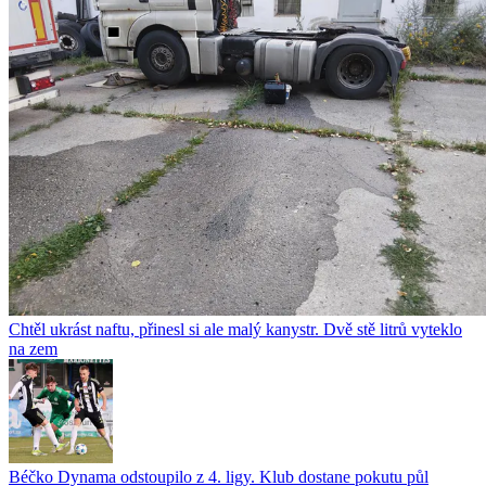
Chtěl ukrást naftu, přinesl si ale malý kanystr. Dvě stě litrů vyteklo
na zem
Béčko Dynama odstoupilo z 4. ligy. Klub dostane pokutu půl