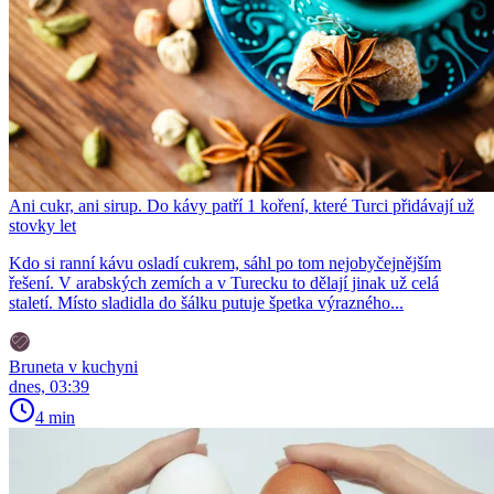
Ani cukr, ani sirup. Do kávy patří 1 koření, které Turci přidávají už
stovky let
Kdo si ranní kávu osladí cukrem, sáhl po tom nejobyčejnějším
řešení. V arabských zemích a v Turecku to dělají jinak už celá
staletí. Místo sladidla do šálku putuje špetka výrazného...
Bruneta v kuchyni
dnes, 03:39
4 min