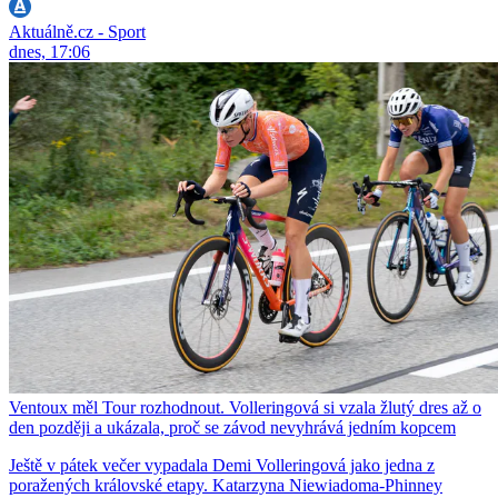
Aktuálně.cz - Sport
dnes, 17:06
Ventoux měl Tour rozhodnout. Volleringová si vzala žlutý dres až o
den později a ukázala, proč se závod nevyhrává jedním kopcem
Ještě v pátek večer vypadala Demi Volleringová jako jedna z
poražených královské etapy. Katarzyna Niewiadoma-Phinney