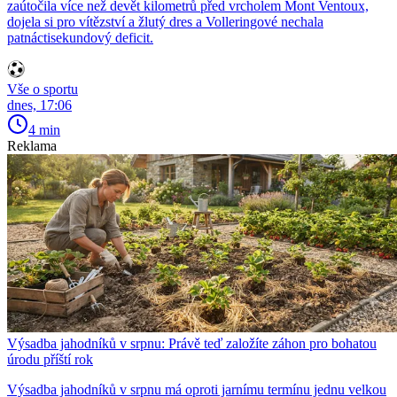
zaútočila více než devět kilometrů před vrcholem Mont Ventoux,
dojela si pro vítězství a žlutý dres a Volleringové nechala
patnáctisekundový deficit.
Vše o sportu
dnes, 17:06
4 min
Reklama
Výsadba jahodníků v srpnu: Právě teď založíte záhon pro bohatou
úrodu příští rok
Výsadba jahodníků v srpnu má oproti jarnímu termínu jednu velkou