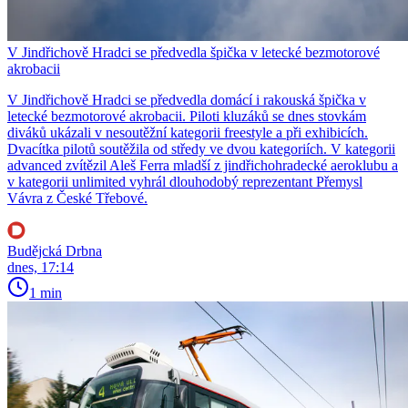
V Jindřichově Hradci se předvedla špička v letecké bezmotorové
akrobacii
V Jindřichově Hradci se předvedla domácí i rakouská špička v
letecké bezmotorové akrobacii. Piloti kluzáků se dnes stovkám
diváků ukázali v nesoutěžní kategorii freestyle a při exhibicích.
Dvacítka pilotů soutěžila od středy ve dvou kategoriích. V kategorii
advanced zvítězil Aleš Ferra mladší z jindřichohradecké aeroklubu a
v kategorii unlimited vyhrál dlouhodobý reprezentant Přemysl
Vávra z České Třebové.
Budějcká Drbna
dnes, 17:14
1 min