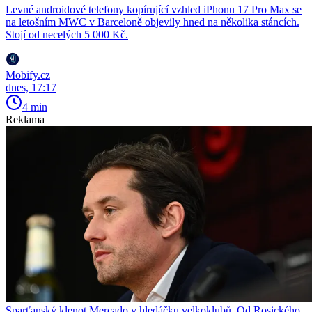
Levné androidové telefony kopírující vzhled iPhonu 17 Pro Max se
na letošním MWC v Barceloně objevily hned na několika stáncích.
Stojí od necelých 5 000 Kč.
Mobify.cz
dnes, 17:17
4 min
Reklama
Sparťanský klenot Mercado v hledáčku velkoklubů. Od Rosického