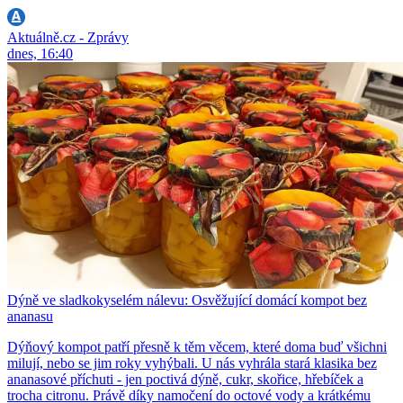
Aktuálně.cz - Zprávy
dnes, 16:40
Dýně ve sladkokyselém nálevu: Osvěžující domácí kompot bez
ananasu
Dýňový kompot patří přesně k těm věcem, které doma buď všichni
milují, nebo se jim roky vyhýbali. U nás vyhrála stará klasika bez
ananasové příchuti - jen poctivá dýně, cukr, skořice, hřebíček a
trocha citronu. Právě díky namočení do octové vody a krátkému