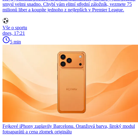
smysl velmi snadno. Chybí vám elitní střední záložník, vezmete 75
milionů liber a koupíte jednoho z nejlepších v Premier League.
Vše o sportu
dnes, 17:21
5 min
Fejkové iPhony zaplavily Barcelonu. Oranžová barva, široký modul
fotoaparátů a cena zlomek originálu