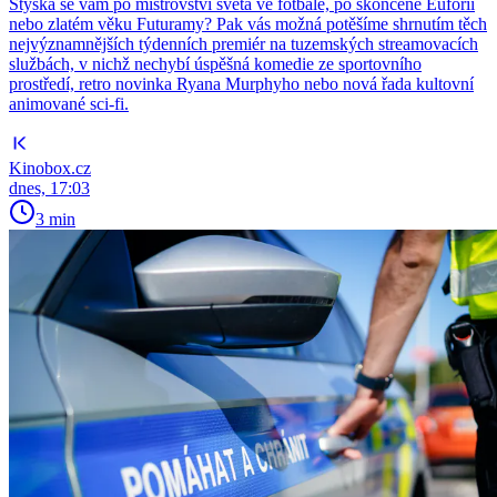
Stýská se vám po mistrovství světa ve fotbale, po skončené Euforii
nebo zlatém věku Futuramy? Pak vás možná potěšíme shrnutím těch
nejvýznamnějších týdenních premiér na tuzemských streamovacích
službách, v nichž nechybí úspěšná komedie ze sportovního
prostředí, retro novinka Ryana Murphyho nebo nová řada kultovní
animované sci-fi.
Kinobox.cz
dnes, 17:03
3 min