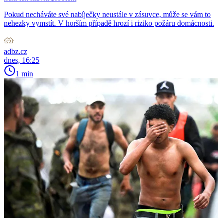
Pokud necháváte své nabíječky neustále v zásuvce, může se vám to
nehezky vymstít. V horším případě hrozí i riziko požáru domácnosti.
adbz.cz
dnes, 16:25
1 min