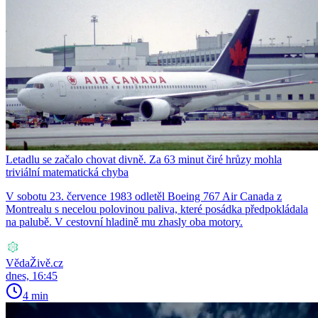
Letadlu se začalo chovat divně. Za 63 minut čiré hrůzy mohla
triviální matematická chyba
V sobotu 23. července 1983 odletěl Boeing 767 Air Canada z
Montrealu s necelou polovinou paliva, které posádka předpokládala
na palubě. V cestovní hladině mu zhasly oba motory.
VědaŽivě.cz
dnes, 16:45
4 min