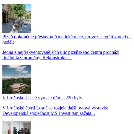
Plzeň dokončuje přestavbu Americké ulice, provoz se vrátí v noci na
neděli
Jedna z nejfrekventovanějších ulic plzeňského centra prochází
finální fází proměny. Rekonstrukce...
V brněnské Lesné vyroste dům s 220 byty
V brněnské čtvrti Lesná se rozjela další bytová výstavba.
Developerská společnost MS-Invest tam začala...