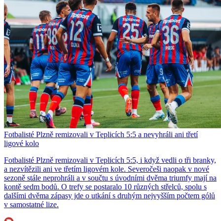
Fotbalisté Plzně remizovali v Teplicích 5:5 a nevyhráli ani třetí
ligové kolo
Fotbalisté Plzně remizovali v Teplicích 5:5, i když vedli o tři branky,
a nezvítězili ani ve třetím ligovém kole. Severočeši naopak v nové
sezoně stále neprohráli a v součtu s úvodními dvěma triumfy mají na
kontě sedm bodů. O trefy se postaralo 10 různých střelců, spolu s
dalšími dvěma zápasy jde o utkání s druhým nejvyšším počtem gólů
v samostatné lize.