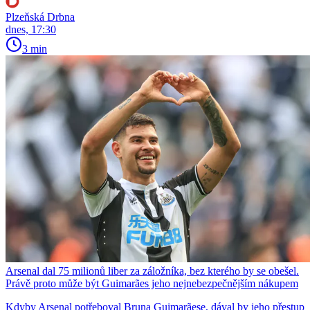
Plzeňská Drbna
dnes, 17:30
3 min
Arsenal dal 75 milionů liber za záložníka, bez kterého by se obešel.
Právě proto může být Guimarães jeho nejnebezpečnějším nákupem
Kdyby Arsenal potřeboval Bruna Guimarãese, dával by jeho přestup