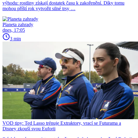
výhodu: rostliny získají dostatek času k zakořenění. Díky tomu
mohou příští rok vytvořit silné trsy …
Planeta zahrady
dnes, 17:05
3 min
VOD tipy: Ted Lasso trénuje Extraktory, vrací se Futurama a
Disney zkouší svou Euforii