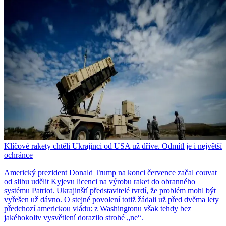
Klíčové rakety chtěli Ukrajinci od USA už dříve. Odmítl je i největší
ochránce
Americký prezident Donald Trump na konci července začal couvat
od slibu udělit Kyjevu licenci na výrobu raket do obranného
systému Patriot. Ukrajinští představitelé tvrdí, že problém mohl být
vyřešen už dávno. O stejné povolení totiž žádali už před dvěma lety
předchozí americkou vládu: z Washingtonu však tehdy bez
jakéhokoliv vysvětlení dorazilo strohé „ne“.