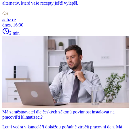
alternativ, které vaše recepty ještě vylepší.
adbz.cz
dnes, 16:30
2 min
Má zaměstnavatel dle českých zákonů povinnost instalovat na
pracovišti klimatizaci?
Letní vedra v kanceláři dokážou pořádně ztrpčit pracovní den. Má