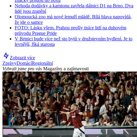
značky přijdou do boxů
Nehoda dodávky a kamionu zavřela dálnici D1 na Brno. Dva
lidé jsou zranění
Olomoucká zoo má nové lemuří mládě. Bílá hlava napovídá,
že jde o samce
FOTO: Lásku všem. Prahou prošly tisíce lidí na duhovém
průvodu Prague Pride
V Brtnici bude více než sto bytů v družstevním bydlení. Je to
levnější, říká starosta
Zobrazit více
Zprávy
Domácí
Regionální
Vybrali jsme pro vás
Magazíny a zajímavosti