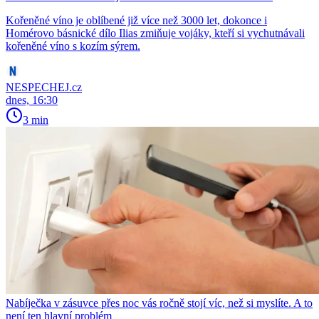
Kořeněné víno je oblíbené již více než 3000 let, dokonce i
Homérovo básnické dílo Ilias zmiňuje vojáky, kteří si vychutnávali
kořeněné víno s kozím sýrem.
NESPECHEJ.cz
dnes, 16:30
3 min
Nabíječka v zásuvce přes noc vás ročně stojí víc, než si myslíte. A to
není ten hlavní problém