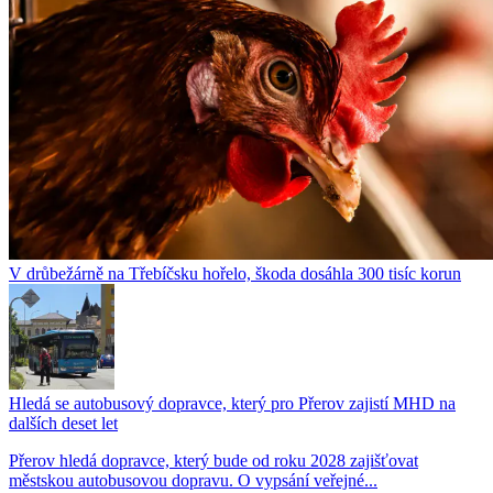
V drůbežárně na Třebíčsku hořelo, škoda dosáhla 300 tisíc korun
Hledá se autobusový dopravce, který pro Přerov zajistí MHD na
dalších deset let
Přerov hledá dopravce, který bude od roku 2028 zajišťovat
městskou autobusovou dopravu. O vypsání veřejné...