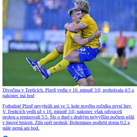
Divočina v Teplicích. Plzeň vedla v 10. minutě 3:0, prohrávala 4:5 a
nakonec má bod
Fotbalisté Plzně nevyhráli ani ve 3. kole nového ročníku první ligy.
V Teplicích vedli už v 10. minutě 3:0, nakonec však odvraceli
prohru a remizovali 5:5. Šlo o duel s druhým nejvyšším počtem gólů
v ligové historii. Zlín opět prohrál, Bohemians podlehl doma 0:2 a
stále nemá ani bod.