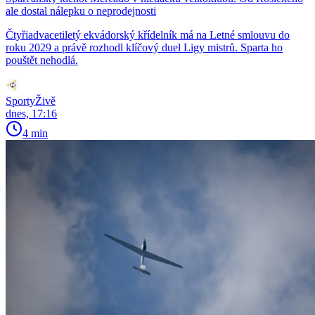
ale dostal nálepku o neprodejnosti
Čtyřiadvacetiletý ekvádorský křídelník má na Letné smlouvu do
roku 2029 a právě rozhodl klíčový duel Ligy mistrů. Sparta ho
pouštět nehodlá.
SportyŽivě
dnes, 17:16
4 min