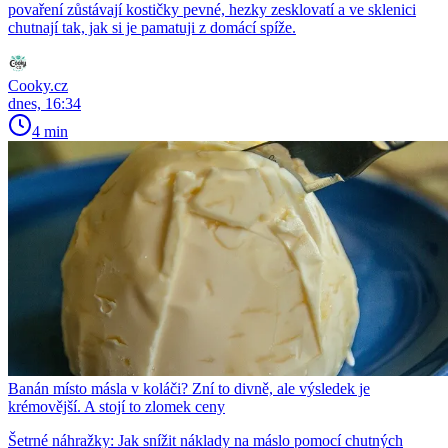
povaření zůstávají kostičky pevné, hezky zesklovatí a ve sklenici
chutnají tak, jak si je pamatuji z domácí spíže.
Cooky.cz
dnes, 16:34
4 min
Banán místo másla v koláči? Zní to divně, ale výsledek je
krémovější. A stojí to zlomek ceny
Šetrné náhražky: Jak snížit náklady na máslo pomocí chutných