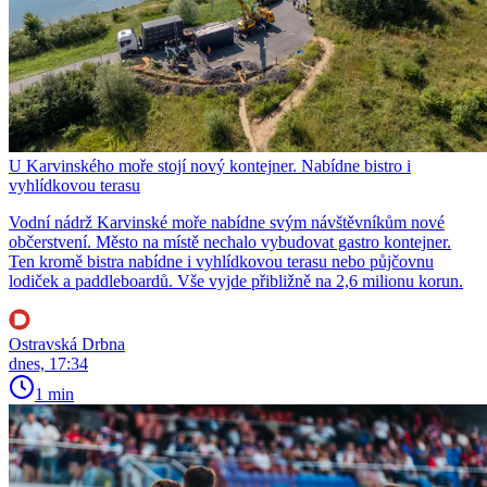
U Karvinského moře stojí nový kontejner. Nabídne bistro i
vyhlídkovou terasu
Vodní nádrž Karvinské moře nabídne svým návštěvníkům nové
občerstvení. Město na místě nechalo vybudovat gastro kontejner.
Ten kromě bistra nabídne i vyhlídkovou terasu nebo půjčovnu
lodiček a paddleboardů. Vše vyjde přibližně na 2,6 milionu korun.
Ostravská Drbna
dnes, 17:34
1 min