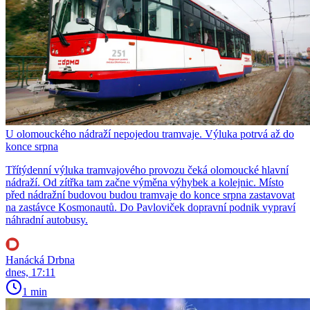
U olomouckého nádraží nepojedou tramvaje. Výluka potrvá až do
konce srpna
Třítýdenní výluka tramvajového provozu čeká olomoucké hlavní
nádraží. Od zítřka tam začne výměna výhybek a kolejnic. Místo
před nádražní budovou budou tramvaje do konce srpna zastavovat
na zastávce Kosmonautů. Do Pavloviček dopravní podnik vypraví
náhradní autobusy.
Hanácká Drbna
dnes, 17:11
1 min