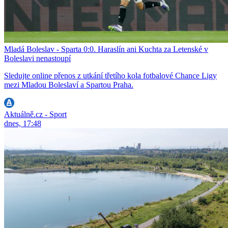
Mladá Boleslav - Sparta 0:0. Haraslín ani Kuchta za Letenské v
Boleslavi nenastoupí
Sledujte online přenos z utkání třetího kola fotbalové Chance Ligy
mezi Mladou Boleslaví a Spartou Praha.
Aktuálně.cz - Sport
dnes, 17:48