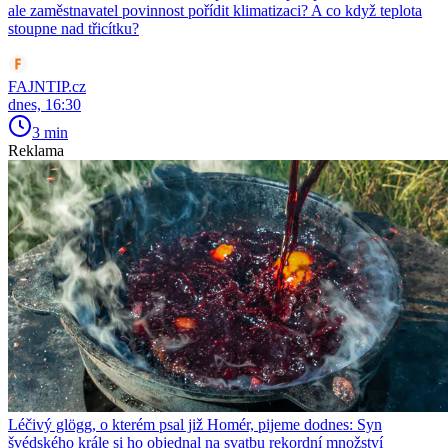
ale zaměstnavatel povinnost pořídit klimatizaci? A co když teplota
stoupne nad třicítku?
FAJNTIP.cz
dnes, 16:30
3 min
Reklama
Léčivý glögg, o kterém psal již Homér, pijeme dodnes: Syn
švédského krále si ho objednal na svatbu rekordní množství