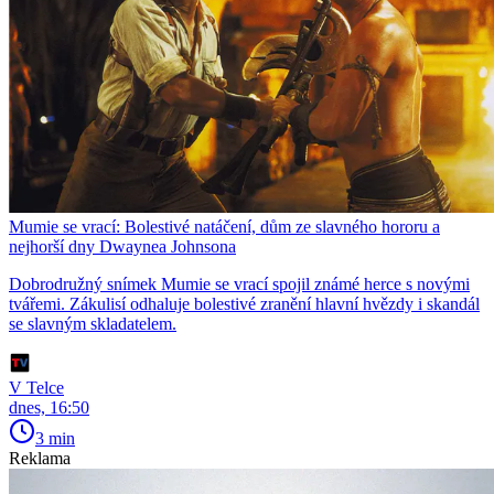
Mumie se vrací: Bolestivé natáčení, dům ze slavného hororu a
nejhorší dny Dwaynea Johnsona
Dobrodružný snímek Mumie se vrací spojil známé herce s novými
tvářemi. Zákulisí odhaluje bolestivé zranění hlavní hvězdy i skandál
se slavným skladatelem.
V Telce
dnes, 16:50
3 min
Reklama