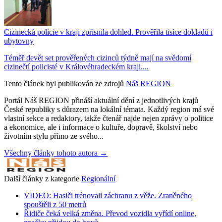
Cizinecká policie v kraji zpřísnila dohled. Prověřila tisíce dokladů i
ubytovny
Téměř devět set prověřených cizinců týdně mají na svědomí
cizinečtí policisté v Královéhradeckém kraji....
Tento článek byl publikován ze zdrojů
Náš REGION
Portál Náš REGION přináší aktuální dění z jednotlivých krajů
České republiky s důrazem na lokální témata. Každý region má své
vlastní sekce a redaktory, takže čtenář najde nejen zprávy o politice
a ekonomice, ale i informace o kultuře, dopravě, školství nebo
životním stylu přímo ze svého...
Všechny články tohoto autora →
Další články z kategorie
Regionální
VIDEO: Hasiči trénovali záchranu z věže. Zraněného
spouštěli z 50 metrů
Řidiče čeká velká změna. Převod vozidla vyřídí online,