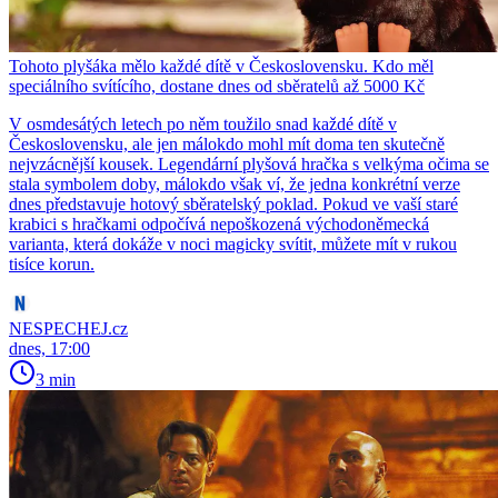
Tohoto plyšáka mělo každé dítě v Československu. Kdo měl
speciálního svítícího, dostane dnes od sběratelů až 5000 Kč
V osmdesátých letech po něm toužilo snad každé dítě v
Československu, ale jen málokdo mohl mít doma ten skutečně
nejvzácnější kousek. Legendární plyšová hračka s velkýma očima se
stala symbolem doby, málokdo však ví, že jedna konkrétní verze
dnes představuje hotový sběratelský poklad. Pokud ve vaší staré
krabici s hračkami odpočívá nepoškozená východoněmecká
varianta, která dokáže v noci magicky svítit, můžete mít v rukou
tisíce korun.
NESPECHEJ.cz
dnes, 17:00
3 min