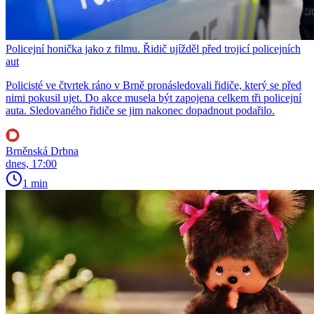
Policejní honička jako z filmu. Řidič ujížděl před trojicí policejních
aut
Policisté ve čtvrtek ráno v Brně pronásledovali řidiče, který se před
nimi pokusil ujet. Do akce musela být zapojena celkem tři policejní
auta. Sledovaného řidiče se jim nakonec dopadnout podařilo.
Brněnská Drbna
dnes, 17:00
1 min