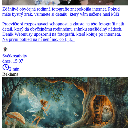
Zdánlivě obyčejná rodinná fotografie znepokojila internet. Pokud
máte bystrý zrak, všimnete si detailu, který vám nažene husí kůži
Procvičte si rozpoznávací schopnosti a zkuste na této fotografii najít
detail, který dá obyčejnému rodinnému snímku strašidelný nádech.
Deník Webniusy upozornil na fotografii, která koluje po internetu.
Na první pohled na ní není nic, co [...]...
Světkreativity
dnes, 15:07
2 min
Reklama