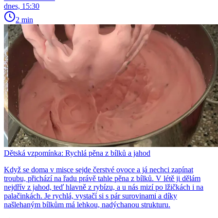
dnes, 15:30
2 min
Dětská vzpomínka: Rychlá pěna z bílků a jahod
Když se doma v misce sejde čerstvé ovoce a já nechci zapínat
troubu, přichází na řadu právě tahle pěna z bílků. V létě ji dělám
nejdřív z jahod, teď hlavně z rybízu, a u nás mizí po lžičkách i na
palačinkách. Je rychlá, vystačí si s pár surovinami a díky
našlehaným bílkům má lehkou, nadýchanou strukturu.