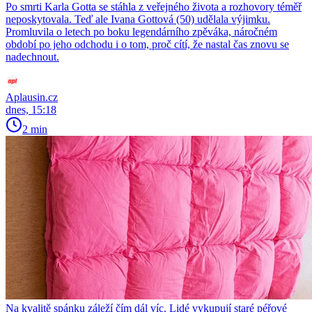
Po smrti Karla Gotta se stáhla z veřejného života a rozhovory téměř
neposkytovala. Teď ale Ivana Gottová (50) udělala výjimku.
Promluvila o letech po boku legendárního zpěváka, náročném
období po jeho odchodu i o tom, proč cítí, že nastal čas znovu se
nadechnout.
Aplausin.cz
dnes, 15:18
2 min
Na kvalitě spánku záleží čím dál víc. Lidé vykupují staré péřové