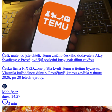
Češi, máte, co jste chtěli. Temu zničilo českého dodavatele Alzy.
Švadleny v Prostějově šijí poslední kusy, pak dílnu zavřou
Česká firma FIXED.zone přišla kvůli Temu o třetinu byznysu.
Vlastnila kožedělnou dílnu v Prostějově, kterou zavřela v únoru
2026, po 20 letech výroby.
Mobify.cz
dnes, 14:27
3 min