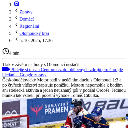
Zprávy
Domácí
Regionální
Olomoucký kraj
5. 10. 2025, 17:36
4 min
Tlak v závěru na body s Olomoucí nestačil
Přidejte si obsah Centrum.cz do oblíbených zdrojů pro Google
hledání a Google zprávy
Českobudějovický Motor padl v nedělním duelu s Olomoucí 1:3 a
po čtyřech vítězství zapisuje porážku. Motoru nepomohla k bodům
ani střelecká aktivita a jeden neuznaný gól v podání Ordoše. Jedinou
branku tak vstřelil při početní výhodě Tomáš Cibulka.