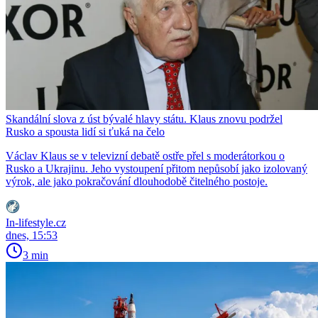
Skandální slova z úst bývalé hlavy státu. Klaus znovu podržel
Rusko a spousta lidí si ťuká na čelo
Václav Klaus se v televizní debatě ostře přel s moderátorkou o
Rusko a Ukrajinu. Jeho vystoupení přitom nepůsobí jako izolovaný
výrok, ale jako pokračování dlouhodobě čitelného postoje.
In-lifestyle.cz
dnes, 15:53
3 min