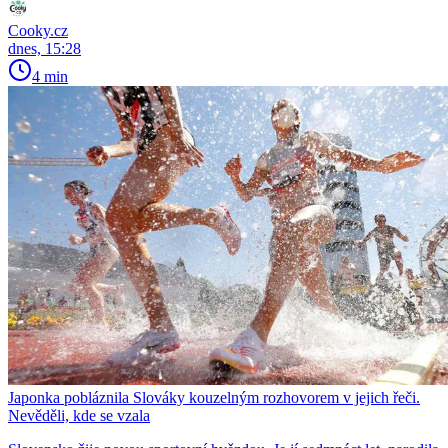
Cooky.cz
dnes, 15:28
4 min
Japonka pobláznila Slováky kouzelným rozhovorem v jejich řeči.
Nevěděli, kde se vzala