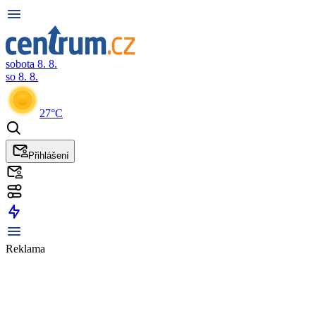
sobota 8. 8.
so 8. 8.
27°C
Přihlášení
Reklama