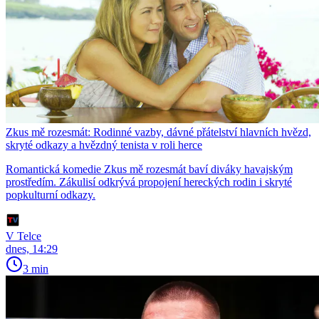
Zkus mě rozesmát: Rodinné vazby, dávné přátelství hlavních hvězd,
skryté odkazy a hvězdný tenista v roli herce
Romantická komedie Zkus mě rozesmát baví diváky havajským
prostředím. Zákulisí odkrývá propojení hereckých rodin i skryté
popkulturní odkazy.
V Telce
dnes, 14:29
3 min