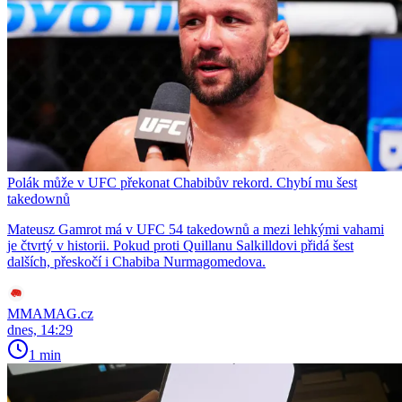
Polák může v UFC překonat Chabibův rekord. Chybí mu šest
takedownů
Mateusz Gamrot má v UFC 54 takedownů a mezi lehkými vahami
je čtvrtý v historii. Pokud proti Quillanu Salkilldovi přidá šest
dalších, přeskočí i Chabiba Nurmagomedova.
MMAMAG.cz
dnes, 14:29
1 min