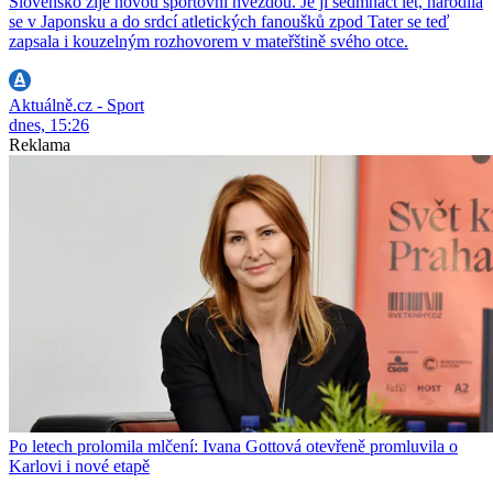
Slovensko žije novou sportovní hvězdou. Je jí sedmnáct let, narodila
se v Japonsku a do srdcí atletických fanoušků zpod Tater se teď
zapsala i kouzelným rozhovorem v mateřštině svého otce.
Aktuálně.cz - Sport
dnes, 15:26
Reklama
Po letech prolomila mlčení: Ivana Gottová otevřeně promluvila o
Karlovi i nové etapě