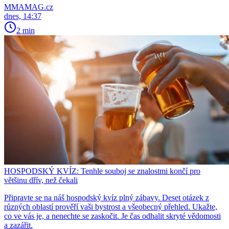
MMAMAG.cz
dnes, 14:37
2 min
HOSPODSKÝ KVÍZ: Tenhle souboj se znalostmi končí pro
většinu dřív, než čekali
Připravte se na náš hospodský kvíz plný zábavy. Deset otázek z
různých oblastí prověří vaši bystrost a všeobecný přehled. Ukažte,
co ve vás je, a nenechte se zaskočit. Je čas odhalit skryté vědomosti
a zazářit.