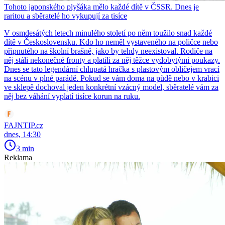
Tohoto japonského plyšáka mělo každé dítě v ČSSR. Dnes je
raritou a sběratelé ho vykupují za tisíce
V osmdesátých letech minulého století po něm toužilo snad každé
dítě v Československu. Kdo ho neměl vystaveného na poličce nebo
připnutého na školní brašně, jako by tehdy neexistoval. Rodiče na
něj stáli nekonečné fronty a platili za něj těžce vydobytými poukazy.
Dnes se tato legendární chlupatá hračka s plastovým obličejem vrací
na scénu v plné parádě. Pokud se vám doma na půdě nebo v krabici
ve sklepě dochoval jeden konkrétní vzácný model, sběratelé vám za
něj bez váhání vyplatí tisíce korun na ruku.
FAJNTIP.cz
dnes, 14:30
3 min
Reklama