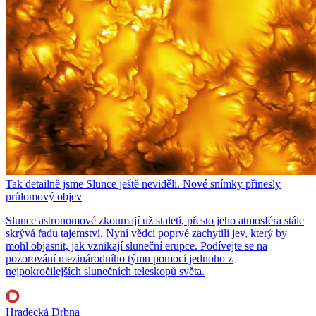
Tak detailně jsme Slunce ještě neviděli. Nové snímky přinesly
průlomový objev
Slunce astronomové zkoumají už staletí, přesto jeho atmosféra stále
skrývá řadu tajemství. Nyní vědci poprvé zachytili jev, který by
mohl objasnit, jak vznikají sluneční erupce. Podívejte se na
pozorování mezinárodního týmu pomocí jednoho z
nejpokročilejších slunečních teleskopů světa.
Hradecká Drbna