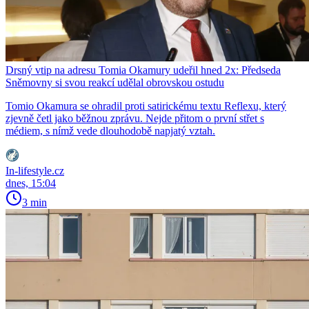
Drsný vtip na adresu Tomia Okamury udeřil hned 2x: Předseda
Sněmovny si svou reakcí udělal obrovskou ostudu
Tomio Okamura se ohradil proti satirickému textu Reflexu, který
zjevně četl jako běžnou zprávu. Nejde přitom o první střet s
médiem, s nímž vede dlouhodobě napjatý vztah.
In-lifestyle.cz
dnes, 15:04
3 min