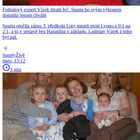
Fotbalový expert Vízek ztratil řeč. Sparta ho svým výkonem
donutila jenom chválit
Sparta otočila zápas 3. předkola Ligy mistrů proti Lyonu z 0:1 na
2:1, a to v sestavě bez Haraslína v základu. Ladislav Vízek z toho
byl paf.
SportyŽivě
dnes, 15:12
3 min