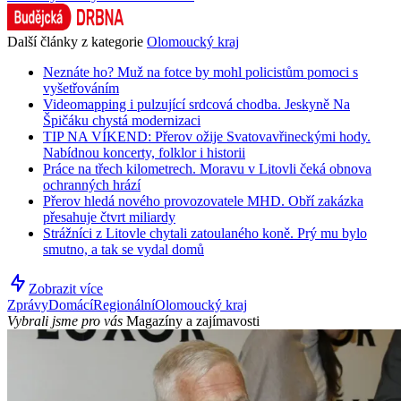
Další články z kategorie
Olomoucký kraj
Neznáte ho? Muž na fotce by mohl policistům pomoci s
vyšetřováním
Videomapping i pulzující srdcová chodba. Jeskyně Na
Špičáku chystá modernizaci
TIP NA VÍKEND: Přerov ožije Svatovavřineckými hody.
Nabídnou koncerty, folklor i historii
Práce na třech kilometrech. Moravu v Litovli čeká obnova
ochranných hrází
Přerov hledá nového provozovatele MHD. Obří zakázka
přesahuje čtvrt miliardy
Strážníci z Litovle chytali zatoulaného koně. Prý mu bylo
smutno, a tak se vydal domů
Zobrazit více
Zprávy
Domácí
Regionální
Olomoucký kraj
Vybrali jsme pro vás
Magazíny a zajímavosti