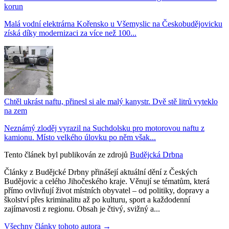
korun
Malá vodní elektrárna Kořensko u Všemyslic na Českobudějovicku
získá díky modernizaci za více než 100...
Chtěl ukrást naftu, přinesl si ale malý kanystr. Dvě stě litrů vyteklo
na zem
Neznámý zloděj vyrazil na Suchdolsku pro motorovou naftu z
kamionu. Místo velkého úlovku po něm však...
Tento článek byl publikován ze zdrojů
Budějcká Drbna
Články z Budějcké Drbny přinášejí aktuální dění z Českých
Budějovic a celého Jihočeského kraje. Věnují se tématům, která
přímo ovlivňují život místních obyvatel – od politiky, dopravy a
školství přes kriminalitu až po kulturu, sport a každodenní
zajímavosti z regionu. Obsah je čtivý, svižný a...
Všechny články tohoto autora →