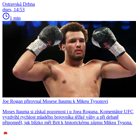
Ostravská Drbna
dnes, 14:53
1 min
Joe Rogan přirovnal Mosese Itaumu k Mikeu Tysonovi
Moses Itauma si získal pozornost i u Joea Rogana. Komentátor UFC
vyzdvihl rychlost mladého bojovníka těžké váhy a při debatě
připomněl, jak blízko měl Brit k historickému zápisu Mikea Tysona.