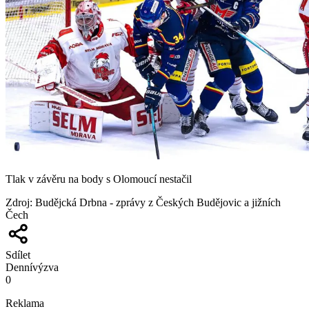
Tlak v závěru na body s Olomoucí nestačil
Zdroj
:
Budějcká Drbna - zprávy z Českých Budějovic a jižních
Čech
Sdílet
Denní
výzva
0
Reklama