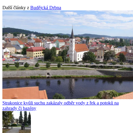
Další články z
Budějcká Drbna
Strakonice kvůli suchu zakázaly odběr vody z řek a potoků na
zahrady či bazény