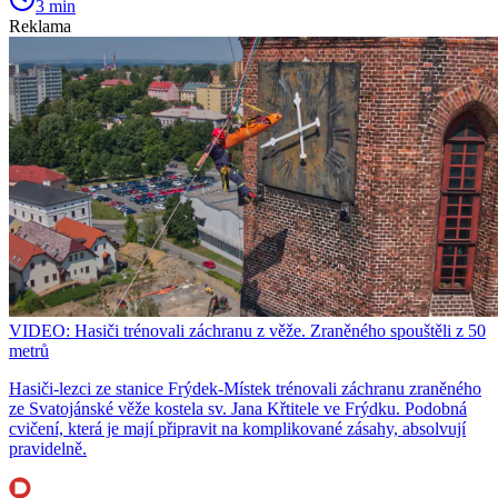
3 min
Reklama
VIDEO: Hasiči trénovali záchranu z věže. Zraněného spouštěli z 50
metrů
Hasiči-lezci ze stanice Frýdek-Místek trénovali záchranu zraněného
ze Svatojánské věže kostela sv. Jana Křtitele ve Frýdku. Podobná
cvičení, která je mají připravit na komplikované zásahy, absolvují
pravidelně.