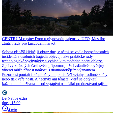
CENTRUM o páté: Dron u plynovodu, tajemství UFO, Messiho
ztráta i rady pro každodenní život
Sobota přináší klidnější obraz dne, v němž se vedle bezpečnostních
incidentů a osobních tragédií objevují také praktické rady,
technologické vychytávky a výhled k mimořádné noční obloze.
Zprávy z různých částí světa připomínají, že i zdánlivě obyčejný
víkend může přinést události s dlouhodobějším významem.
Pozornost poutají také příběhy lidí, kteří řeší vztahy, rodinné ztráty
nebo tlak veřejnosti. A nechybí ani témata, která se dotýkají
každodenního života — od vytápění paneláků po dozrávání rajčat.
Be Native extra
dnes, 15:00
4 min