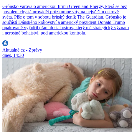
Grónsko varovalo americkou firmu Greenland Energy, která se bez
povolení chystá provádět průzkumné vrty na největším ostrově
světa. Píše o tom v sobotu britský deník The Guardian. Grónsko je
součástí Dánského království a americký prezident Donald Trump
opakovaně vyjádřil přání dostat ostrov, který má strategický význam
i nerostné bohatství, pod americkou kontrolu.
Aktuálně.cz - Zprávy
dnes, 14:30