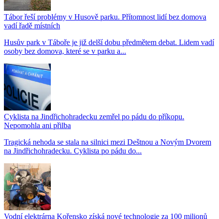
Tábor řeší problémy v Husově parku. Přítomnost lidí bez domova
vadí řadě místních
Husův park v Táboře je již delší dobu předmětem debat. Lidem vadí
osoby bez domova, které se v parku a...
Cyklista na Jindřichohradecku zemřel po pádu do příkopu.
Nepomohla ani přilba
Tragická nehoda se stala na silnici mezi Deštnou a Novým Dvorem
na Jindřichohradecku. Cyklista po pádu do...
Vodní elektrárna Kořensko získá nové technologie za 100 milionů