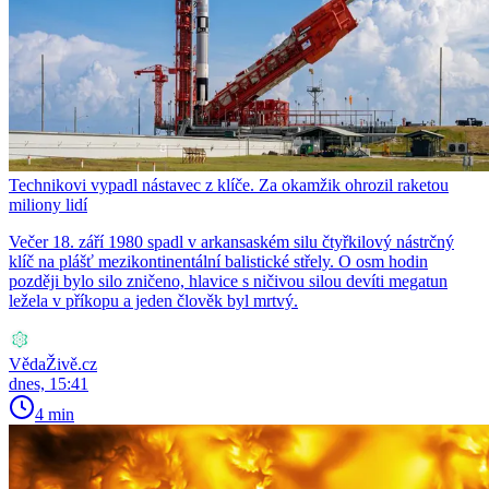
Technikovi vypadl nástavec z klíče. Za okamžik ohrozil raketou
miliony lidí
Večer 18. září 1980 spadl v arkansaském silu čtyřkilový nástrčný
klíč na plášť mezikontinentální balistické střely. O osm hodin
později bylo silo zničeno, hlavice s ničivou silou devíti megatun
ležela v příkopu a jeden člověk byl mrtvý.
VědaŽivě.cz
dnes, 15:41
4 min