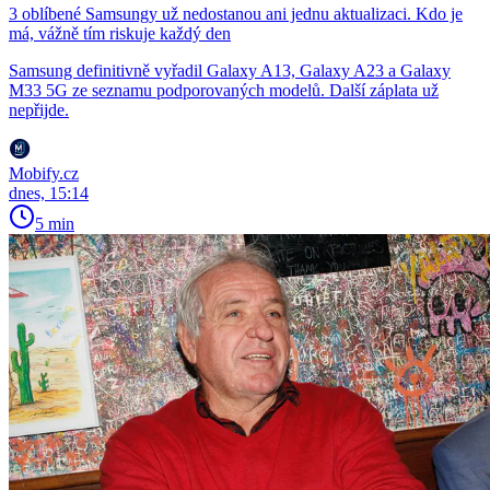
3 oblíbené Samsungy už nedostanou ani jednu aktualizaci. Kdo je
má, vážně tím riskuje každý den
Samsung definitivně vyřadil Galaxy A13, Galaxy A23 a Galaxy
M33 5G ze seznamu podporovaných modelů. Další záplata už
nepřijde.
Mobify.cz
dnes, 15:14
5 min