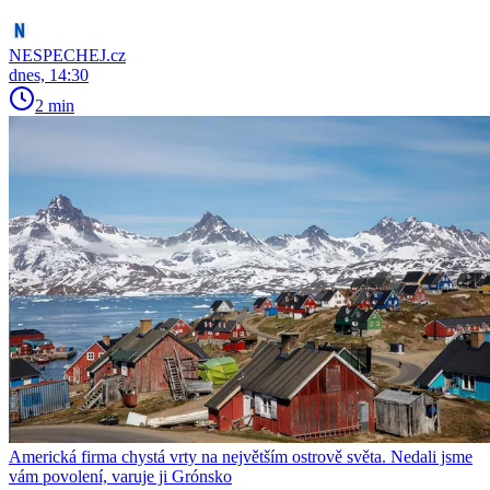
NESPECHEJ.cz
dnes, 14:30
2 min
Americká firma chystá vrty na největším ostrově světa. Nedali jsme
vám povolení, varuje ji Grónsko