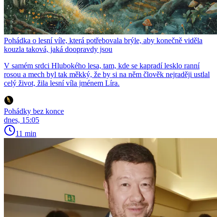
Pohádka o lesní víle, která potřebovala brýle, aby konečně viděla
kouzla taková, jaká doopravdy jsou
V samém srdci Hlubokého lesa, tam, kde se kapradí lesklo ranní
rosou a mech byl tak měkký, že by si na něm člověk nejraději ustlal
celý život, žila lesní víla jménem Líra.
Pohádky bez konce
dnes, 15:05
11 min