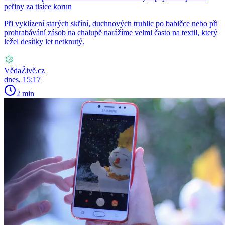
peřiny za tisíce korun
Při vyklízení starých skříní, duchnových truhlic po babičce nebo při
prohrabávání zásob na chalupě narážíme velmi často na textil, který
ležel desítky let netknutý.
VědaŽivě.cz
dnes, 15:17
2 min