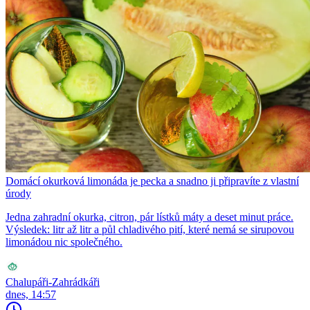
Domácí okurková limonáda je pecka a snadno ji připravíte z vlastní
úrody
Jedna zahradní okurka, citron, pár lístků máty a deset minut práce.
Výsledek: litr až litr a půl chladivého pití, které nemá se sirupovou
limonádou nic společného.
Chalupáři-Zahrádkáři
dnes, 14:57