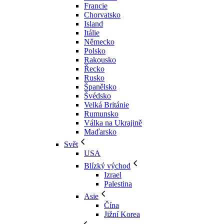
Francie
Chorvatsko
Island
Itálie
Německo
Polsko
Rakousko
Řecko
Rusko
Španělsko
Švédsko
Velká Británie
Rumunsko
Válka na Ukrajině
Maďarsko
Svět
USA
Blízký východ
Izrael
Palestina
Asie
Čína
Jižní Korea