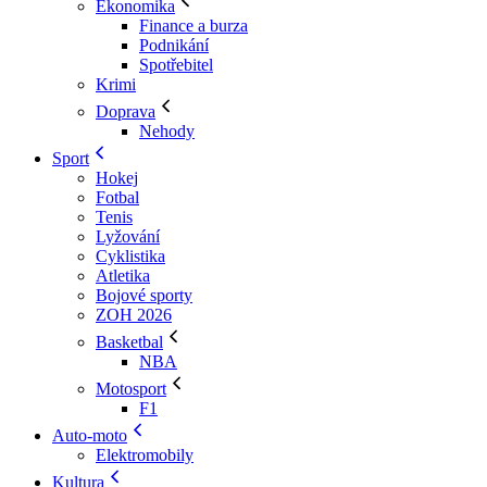
Ekonomika
Finance a burza
Podnikání
Spotřebitel
Krimi
Doprava
Nehody
Sport
Hokej
Fotbal
Tenis
Lyžování
Cyklistika
Atletika
Bojové sporty
ZOH 2026
Basketbal
NBA
Motosport
F1
Auto-moto
Elektromobily
Kultura