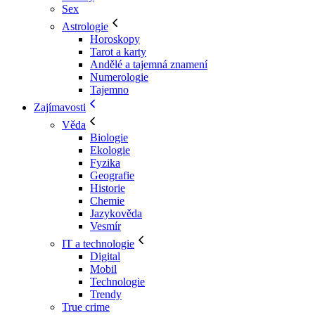
Sex
Astrologie
Horoskopy
Tarot a karty
Andělé a tajemná znamení
Numerologie
Tajemno
Zajímavosti
Věda
Biologie
Ekologie
Fyzika
Geografie
Historie
Chemie
Jazykověda
Vesmír
IT a technologie
Digital
Mobil
Technologie
Trendy
True crime