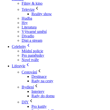
Filmy & kino
Televize
Reality show
Hudba
Hry
Literatura
Výtvarné umění
Divadlo
Digi a stream
Celebrity
Módní policie
Pro pamětníky
Nové tváře
Lifestyle
Cestování
Destinace
Rady na cesty
Bydlení
Interiery
Rady do domu
DIY
Pro kutily