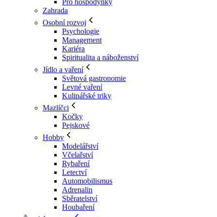
Pro hospodyňky
Zahrada
Osobní rozvoj
Psychologie
Management
Kariéra
Spiritualita a náboženství
Jídlo a vaření
Světová gastronomie
Levné vaření
Kulinářské triky
Mazlíčci
Kočky
Pejskové
Hobby
Modelářství
Včelařství
Rybaření
Letectví
Automobilismus
Adrenalin
Sběratelství
Houbaření