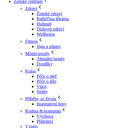
Ženské centrum
Zdraví
Ženské zdraví
Babiččina lékárna
Hubnutí
Duševní zdraví
Wellbeing
Fitness
Jóga a pilates
Módní trendy
Aktuální trendy
Doplňky
Krása
Péče o pleť
Péče o tělo
Vlasy
Nehty
Příběhy ze života
Inspirativní ženy
Rodina & komunita
Výchova
Přátelství
Vztahy