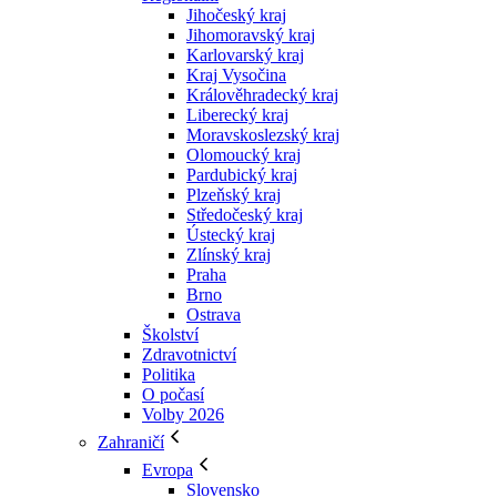
Jihočeský kraj
Jihomoravský kraj
Karlovarský kraj
Kraj Vysočina
Králověhradecký kraj
Liberecký kraj
Moravskoslezský kraj
Olomoucký kraj
Pardubický kraj
Plzeňský kraj
Středočeský kraj
Ústecký kraj
Zlínský kraj
Praha
Brno
Ostrava
Školství
Zdravotnictví
Politika
O počasí
Volby 2026
Zahraničí
Evropa
Slovensko