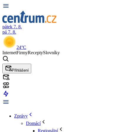
pátek 7. 8.
pá 7. 8.
24°C
Internet
Firmy
Recepty
Slovníky
Přihlášení
Zprávy
Domácí
Regionální