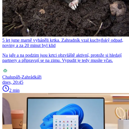
5 let jsme marně vyháněli krtka. Zahradník vzal kuchyňský odpad,
noviny a za 20 minut byl klid
Na jaře a na podzim jsou krtci obzvláště aktivní, protože si hledají
partnery a připravují se na zimu. Vypudit je tedy musíte včas.
Chalupáři-Zahrádkáři
dnes, 20:45
2 min