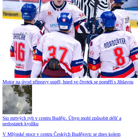
Motor na úvod přípravy uspěl, hned ve čtvrtek se poměří s Jihlavou
Sto mrtvých ryb v centru Budějc. Úhyn mohl způsobit déšť a
nedostatek kyslíku
V Mlýnské stoce v centru Českých Budějovic se dnes kolem