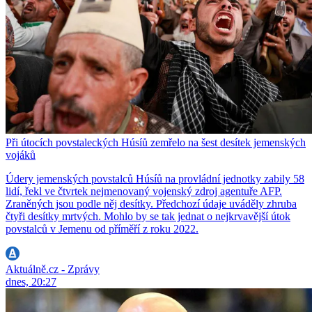
Při útocích povstaleckých Húsíů zemřelo na šest desítek jemenských
vojáků
Údery jemenských povstalců Húsíů na provládní jednotky zabily 58
lidí, řekl ve čtvrtek nejmenovaný vojenský zdroj agentuře AFP.
Zraněných jsou podle něj desítky. Předchozí údaje uváděly zhruba
čtyři desítky mrtvých. Mohlo by se tak jednat o nejkrvavější útok
povstalců v Jemenu od příměří z roku 2022.
Aktuálně.cz - Zprávy
dnes, 20:27