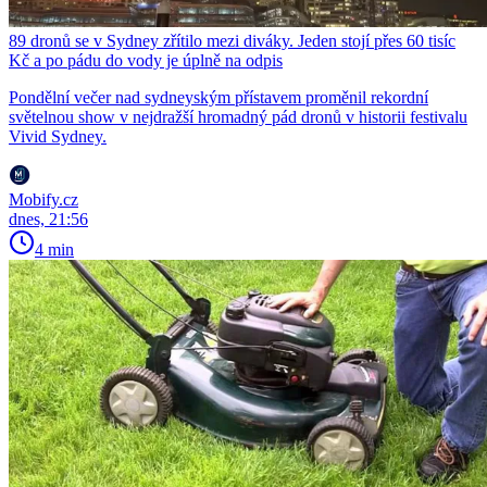
89 dronů se v Sydney zřítilo mezi diváky. Jeden stojí přes 60 tisíc
Kč a po pádu do vody je úplně na odpis
Pondělní večer nad sydneyským přístavem proměnil rekordní
světelnou show v nejdražší hromadný pád dronů v historii festivalu
Vivid Sydney.
Mobify.cz
dnes, 21:56
4 min