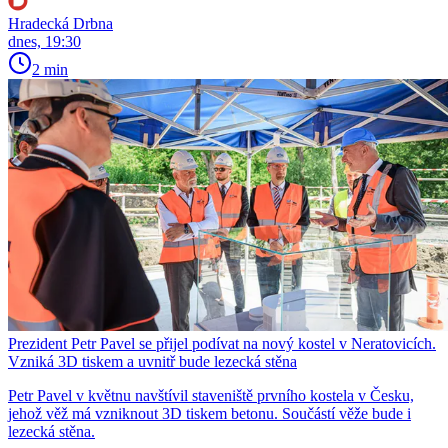
Hradecká Drbna
dnes, 19:30
2 min
Prezident Petr Pavel se přijel podívat na nový kostel v Neratovicích.
Vzniká 3D tiskem a uvnitř bude lezecká stěna
Petr Pavel v květnu navštívil staveniště prvního kostela v Česku,
jehož věž má vzniknout 3D tiskem betonu. Součástí věže bude i
lezecká stěna.