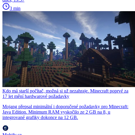
3 min
Kdo má starší počítač, možná si už nezahraje. Minecraft poprvé za
17 let mění hardwarové požadavky
Mojang přepsal minimální i doporučené požadavky pro Minecraft:
Java Edition. Minimum RAM vyskočilo ze 2 GB na 8, u
integrované grafiky dokonce na 12 GB.
Mobify.cz