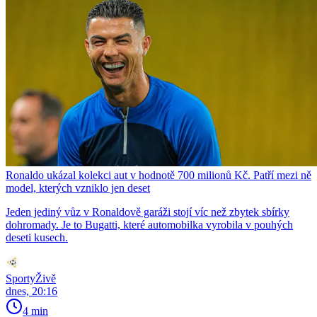
Ronaldo ukázal kolekci aut v hodnotě 700 milionů Kč. Patří mezi ně
model, kterých vzniklo jen deset
Jeden jediný vůz v Ronaldově garáži stojí víc než zbytek sbírky
dohromady. Je to Bugatti, které automobilka vyrobila v pouhých
deseti kusech.
SportyŽivě
dnes, 20:16
4 min