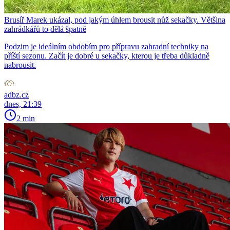
Brusíř Marek ukázal, pod jakým úhlem brousit nůž sekačky. Většina
zahrádkářů to dělá špatně
Podzim je ideálním obdobím pro přípravu zahradní techniky na
příští sezonu. Začít je dobré u sekačky, kterou je třeba důkladně
nabrousit.
adbz.cz
dnes, 21:39
2 min