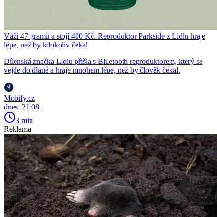
Váží 47 gramů a stojí 400 Kč. Reproduktor Parkside z Lidlu hraje
lépe, než by kdokoliv čekal
Dílenská značka Lidlu přišla s Bluetooth reproduktorem, který se
vejde do dlaně a hraje mnohem lépe, než by člověk čekal.
Mobify.cz
dnes, 21:08
3 min
Reklama