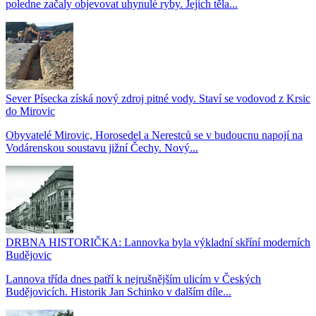
poledne začaly objevovat uhynulé ryby. Jejich těla...
Sever Písecka získá nový zdroj pitné vody. Staví se vodovod z Krsic
do Mirovic
Obyvatelé Mirovic, Horosedel a Nerestců se v budoucnu napojí na
Vodárenskou soustavu jižní Čechy. Nový...
DRBNA HISTORIČKA: Lannovka byla výkladní skříní moderních
Budějovic
Lannova třída dnes patří k nejrušnějším ulicím v Českých
Budějovicích. Historik Jan Schinko v dalším díle...