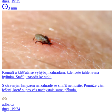
dnes, 19:35
3 min
Komáři a klíšťata se vyhýbají zahradám, kde roste tahle levná
bylinka. Stačí ji zasadit ke stolu
S otravným hmyzem na zahradě se smířit nemusíte. Pomůže vám
řešení, které si pro vás nachystala sama příroda.
adbz.cz
dnes, 19:34