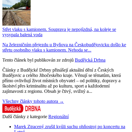
Střet vlaku s kamionem. Souprava je nepojízdná, na koleje se
vysypala balená voda
Na železničním přejezdu u Byňova na Českobudějovicku došlo ke
střetu osobního vlaku s kamionem. Nehoda se...
Tento článek byl publikován ze zdrojů
Budějcká Drbna
Články z Budějcké Drbny přinášejí aktuální dění z Českých
Budějovic a celého Jihočeského kraje. Věnují se tématům, která
přímo ovlivňují život místních obyvatel – od politiky, dopravy a
školství přes kriminalitu až po kulturu, sport a každodenní
zajímavosti z regionu. Obsah je čtivý, svižný a...
Všechny články tohoto autora →
Další články z kategorie
Regionální
Marek Ztracený zrušil kvůli suchu ohňostroj po koncertu na
Letné