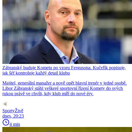
Zábranský buduje Kometu po vzoru Fergusona. Kučeřík popisuje,
jak šéf kontroluje každý detail klubu
Majitel, generální manažer a nově opět hlavní trenér v jedné osobě.
Libor Zábranský stáhl veškeré sportovní řízení Komety do svých
rukou právě ve chvíli, kdy klub míří do nové éry.
SportyŽivě
dnes, 20:23
4 min