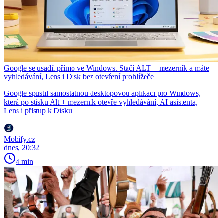
Google se usadil přímo ve Windows. Stačí ALT + mezerník a máte
vyhledávání, Lens i Disk bez otevření prohlížeče
Google spustil samostatnou desktopovou aplikaci pro Windows,
která po stisku Alt + mezerník otevře vyhledávání, AI asistenta,
Lens i přístup k Disku.
Mobify.cz
dnes, 20:32
4 min