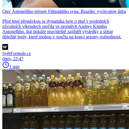
Otec Antonelliho trénuje Fittipaldiho syna: Brazilec vychvaluje lídra
Před letní přestávkou se dynamika boje o titul v posledních
závodních víkendech otočila ve prospěch Andrey Kimiho
Antonelliho. Ital dokáže pravidelně zajíždět výsledky a sbírat
důležité body, které mohou v součtu na konci sezony rozhodnout.
SvětFormule.cz
dnes, 22:47
1 min