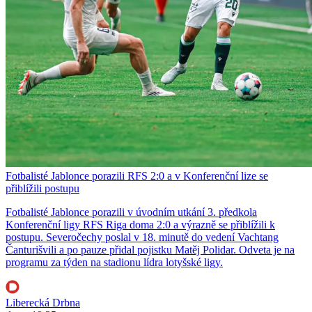
Fotbalisté Jablonce porazili RFS 2:0 a v Konferenční lize se
přiblížili postupu
Fotbalisté Jablonce porazili v úvodním utkání 3. předkola
Konferenční ligy RFS Riga doma 2:0 a výrazně se přiblížili k
postupu. Severočechy poslal v 18. minutě do vedení Vachtang
Čanturišvili a po pauze přidal pojistku Matěj Polidar. Odveta je na
programu za týden na stadionu lídra lotyšské ligy.
Liberecká Drbna