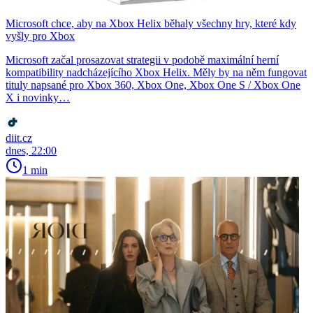
Microsoft chce, aby na Xbox Helix běhaly všechny hry, které kdy
vyšly pro Xbox
Microsoft začal prosazovat strategii v podobě maximální herní
kompatibility nadcházejícího Xbox Helix. Měly by na něm fungovat
tituly napsané pro Xbox 360, Xbox One, Xbox One S / Xbox One
X i novinky…
diit.cz
dnes, 22:00
1 min