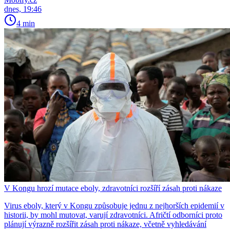
dnes, 19:46
4 min
V Kongu hrozí mutace eboly, zdravotníci rozšíří zásah proti nákaze
Virus eboly, který v Kongu způsobuje jednu z nejhorších epidemií v
historii, by mohl mutovat, varují zdravotníci. Afričtí odborníci proto
plánují výrazně rozšířit zásah proti nákaze, včetně vyhledávání