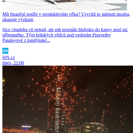
Mít finanční potíže v produktivním věku? Urychlí to stárnutí mozku,
ukazuje výzkum
Sice chudoba cti netratí, ale mít neustále hluboko do kapsy není nic
příjemného. Tým britských vědců pod vedením Praveethy
Patalayové z londýnské...
HN.cz
dnes, 22:00