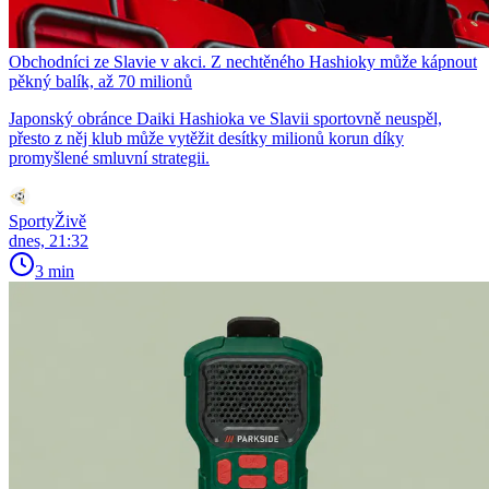
Obchodníci ze Slavie v akci. Z nechtěného Hashioky může kápnout
pěkný balík, až 70 milionů
Japonský obránce Daiki Hashioka ve Slavii sportovně neuspěl,
přesto z něj klub může vytěžit desítky milionů korun díky
promyšlené smluvní strategii.
SportyŽivě
dnes, 21:32
3 min