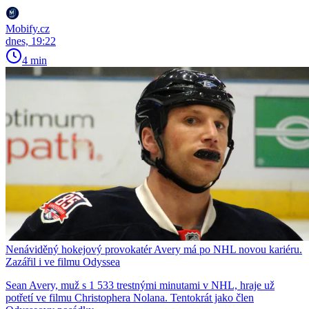
Mobify.cz
dnes, 19:22
4 min
Nenáviděný hokejový provokatér Avery má po NHL novou kariéru.
Zazářil i ve filmu Odyssea
Sean Avery, muž s 1 533 trestnými minutami v NHL, hraje už
potřetí ve filmu Christophera Nolana. Tentokrát jako člen