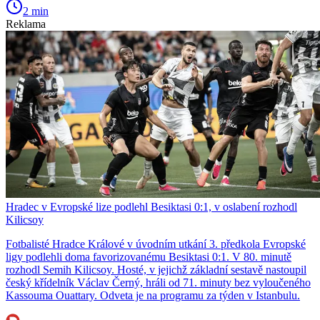
2 min
Reklama
Hradec v Evropské lize podlehl Besiktasi 0:1, v oslabení rozhodl
Kilicsoy
Fotbalisté Hradce Králové v úvodním utkání 3. předkola Evropské
ligy podlehli doma favorizovanému Besiktasi 0:1. V 80. minutě
rozhodl Semih Kilicsoy. Hosté, v jejichž základní sestavě nastoupil
český křídelník Václav Černý, hráli od 71. minuty bez vyloučeného
Kassouma Ouattary. Odveta je na programu za týden v Istanbulu.