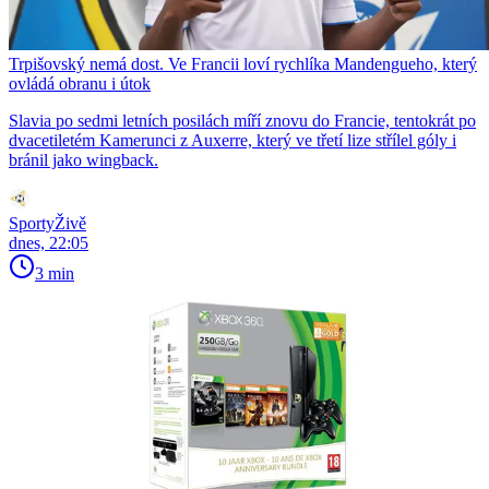
Trpišovský nemá dost. Ve Francii loví rychlíka Mandengueho, který
ovládá obranu i útok
Slavia po sedmi letních posilách míří znovu do Francie, tentokrát po
dvacetiletém Kamerunci z Auxerre, který ve třetí lize střílel góly i
bránil jako wingback.
SportyŽivě
dnes, 22:05
3 min