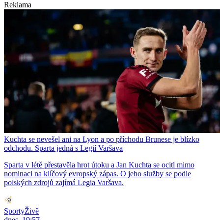
Reklama
Kuchta se nevešel ani na Lyon a po příchodu Brunese je blízko
odchodu. Sparta jedná s Legií Varšava
Sparta v létě přestavěla hrot útoku a Jan Kuchta se ocitl mimo
nominaci na klíčový evropský zápas. O jeho služby se podle
polských zdrojů zajímá Legia Varšava.
SportyŽivě
dnes, 19:57