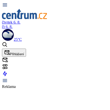
čtvrtek 6. 8.
čt 6. 8.
25°C
Přihlášení
Reklama