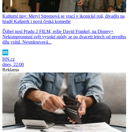
Kulturní tipy: Meryl Streepová se vrací v ikonické roli, divadlo na
hradě Kašperk i nová česká komedie
Ďábel nosí Pradu 2 FILM, režie David Frankel, na Disney+
Nekompromisní svět vysoké módy se po dvaceti letech od prvního
dílu vrátil. Nesmlouvavá...
HN.cz
dnes, 22:00
Reklama