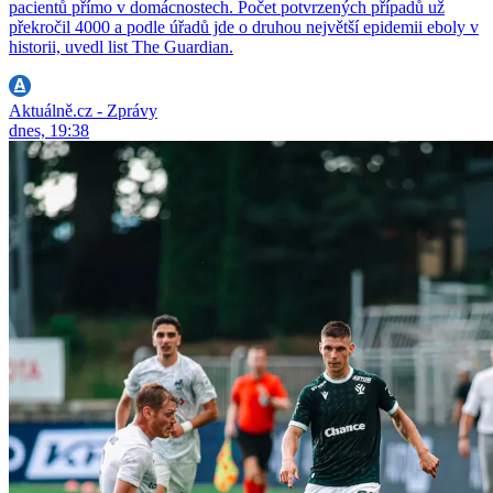
pacientů přímo v domácnostech. Počet potvrzených případů už
překročil 4000 a podle úřadů jde o druhou největší epidemii eboly v
historii, uvedl list The Guardian.
Aktuálně.cz - Zprávy
dnes, 19:38