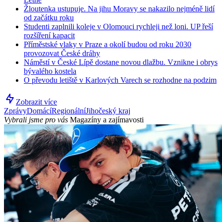
Žloutenka ustupuje. Na jihu Moravy se nakazilo nejméně lidí
od začátku roku
Studenti zaplnili koleje v Olomouci rychleji než loni. UP řeší
rozšíření kapacit
Příměstské vlaky v Praze a okolí budou od roku 2030
provozovat České dráhy
Náměstí v České Lípě dostane novou dlažbu. Vznikne i obrys
bývalého kostela
O převodu letiště v Karlových Varech se rozhodne na podzim
Zobrazit více
Zprávy
Domácí
Regionální
Jihočeský kraj
Vybrali jsme pro vás
Magazíny a zajímavosti