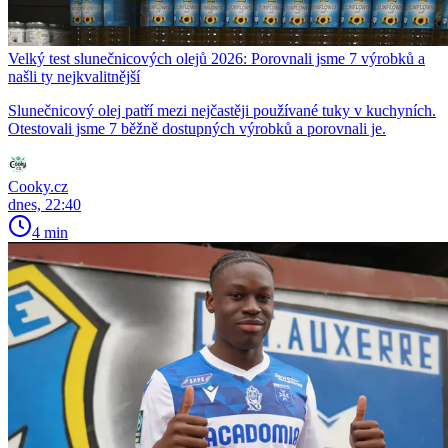
Velký test slunečnicových olejů 2026: Porovnali jsme 7 výrobků a
našli ty nejkvalitnější
Slunečnicový olej patří mezi nejčastěji používané tuky v kuchyních.
Otestovali jsme 7 běžně dostupných výrobků a porovnali je.
Cooky.cz
dnes, 22:40
4 min