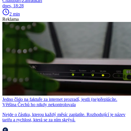
Chalupáři-Zahrádkáři
dnes, 18:28
2 min
Reklama
Jedno číslo na faktuře za internet prozradí, jestli (ne)přeplácíte.
Většina Čechů ho nikdy nekontrolovala
Nejde o částku, kterou každý měsíc zaplatíte. Rozhodující je název
tarifu a rychlost, která se za ním skrývá.