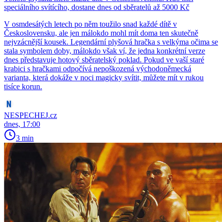
speciálního svítícího, dostane dnes od sběratelů až 5000 Kč
V osmdesátých letech po něm toužilo snad každé dítě v
Československu, ale jen málokdo mohl mít doma ten skutečně
nejvzácnější kousek. Legendární plyšová hračka s velkýma očima se
stala symbolem doby, málokdo však ví, že jedna konkrétní verze
dnes představuje hotový sběratelský poklad. Pokud ve vaší staré
krabici s hračkami odpočívá nepoškozená východoněmecká
varianta, která dokáže v noci magicky svítit, můžete mít v rukou
tisíce korun.
NESPECHEJ.cz
dnes, 17:00
3 min