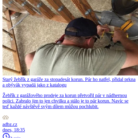
Starý žebřík z garáže za stopadesát korun. Pár ho natřel, přidal prkna
a obývák vypadá jako z katalogu
Žebřík z garážového prodeje za korun přetvořil pár v nádhernou
polici. Zabralo jim to jen chvilku a stálo je to pár korun. Navíc se
teď každé návštěvě svým dílem můžou pochlubit.
adbz.cz
dnes, 18:35