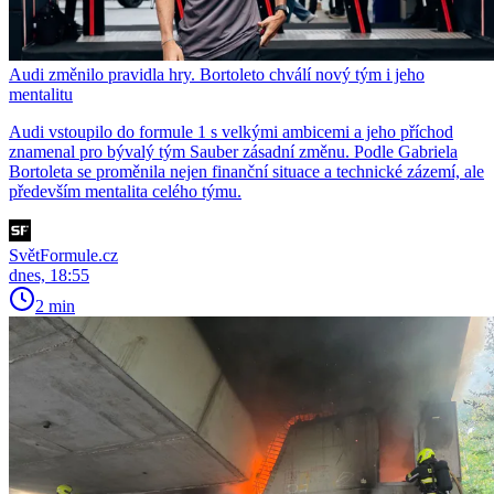
Audi změnilo pravidla hry. Bortoleto chválí nový tým i jeho
mentalitu
Audi vstoupilo do formule 1 s velkými ambicemi a jeho příchod
znamenal pro bývalý tým Sauber zásadní změnu. Podle Gabriela
Bortoleta se proměnila nejen finanční situace a technické zázemí, ale
především mentalita celého týmu.
SvětFormule.cz
dnes, 18:55
2 min