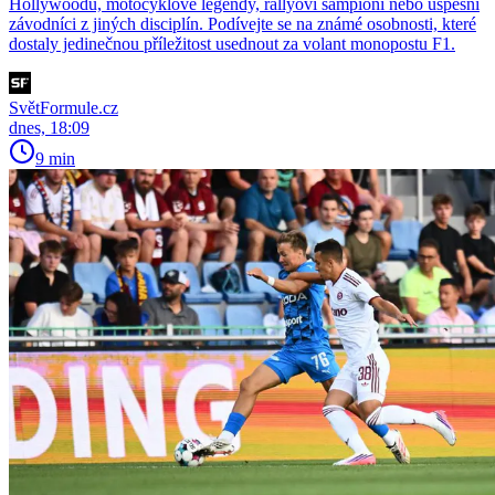
Hollywoodu, motocyklové legendy, rallyoví šampioni nebo úspěšní
závodníci z jiných disciplín. Podívejte se na známé osobnosti, které
dostaly jedinečnou příležitost usednout za volant monopostu F1.
SvětFormule.cz
dnes, 18:09
9 min