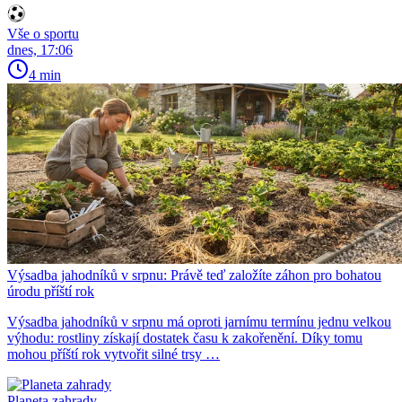
Vše o sportu
dnes, 17:06
4 min
Výsadba jahodníků v srpnu: Právě teď založíte záhon pro bohatou
úrodu příští rok
Výsadba jahodníků v srpnu má oproti jarnímu termínu jednu velkou
výhodu: rostliny získají dostatek času k zakořenění. Díky tomu
mohou příští rok vytvořit silné trsy …
Planeta zahrady