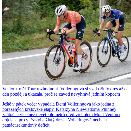
Ventoux měl Tour rozhodnout. Volleringová si vzala žlutý dres až o
den později a ukázala, proč se závod nevyhrává jedním kopcem
Ještě v pátek večer vypadala Demi Volleringová jako jedna z
poražených královské etapy. Katarzyna Niewiadoma-Phinney
zaútočila více než devět kilometrů před vrcholem Mont Ventoux,
dojela si pro vítězství a žlutý dres a Volleringové nechala
patnáctisekundový deficit.