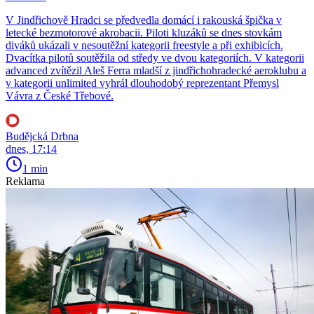
V Jindřichově Hradci se předvedla domácí i rakouská špička v
letecké bezmotorové akrobacii. Piloti kluzáků se dnes stovkám
diváků ukázali v nesoutěžní kategorii freestyle a při exhibicích.
Dvacítka pilotů soutěžila od středy ve dvou kategoriích. V kategorii
advanced zvítězil Aleš Ferra mladší z jindřichohradecké aeroklubu a
v kategorii unlimited vyhrál dlouhodobý reprezentant Přemysl
Vávra z České Třebové.
Budějcká Drbna
dnes, 17:14
1 min
Reklama