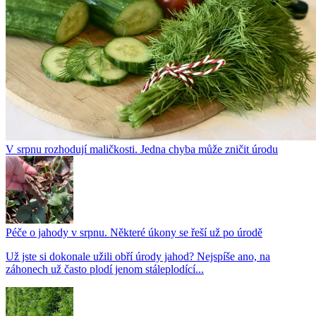
V srpnu rozhodují maličkosti. Jedna chyba může zničit úrodu
Péče o jahody v srpnu. Některé úkony se řeší už po úrodě
Už jste si dokonale užili obří úrody jahod? Nejspíše ano, na
záhonech už často plodí jenom stáleplodící...