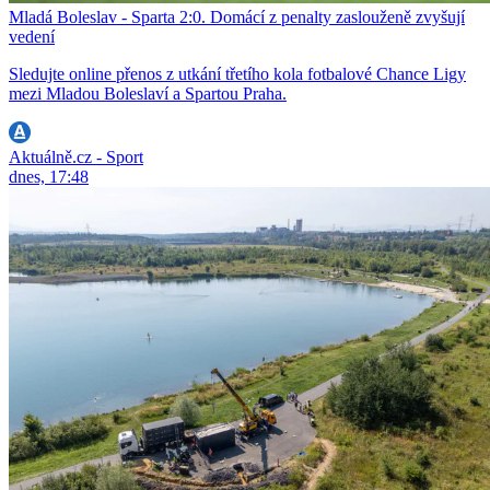
Mladá Boleslav - Sparta 2:0. Domácí z penalty zaslouženě zvyšují
vedení
Sledujte online přenos z utkání třetího kola fotbalové Chance Ligy
mezi Mladou Boleslaví a Spartou Praha.
Aktuálně.cz - Sport
dnes, 17:48