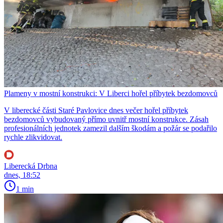
Plameny v mostní konstrukci: V Liberci hořel příbytek bezdomovců
V liberecké části Staré Pavlovice dnes večer hořel příbytek
bezdomovců vybudovaný přímo uvnitř mostní konstrukce. Zásah
profesionálních jednotek zamezil dalším škodám a požár se podařilo
rychle zlikvidovat.
Liberecká Drbna
dnes, 18:52
1 min