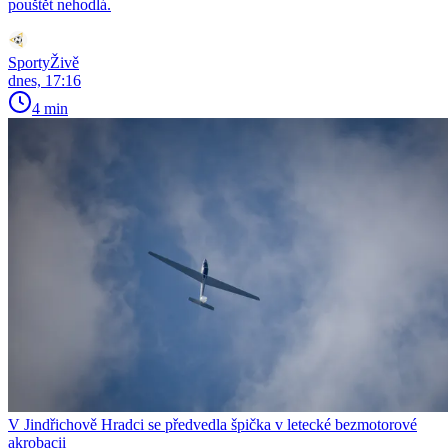
pouštět nehodlá.
SportyŽivě
dnes, 17:16
4 min
V Jindřichově Hradci se předvedla špička v letecké bezmotorové
akrobacii