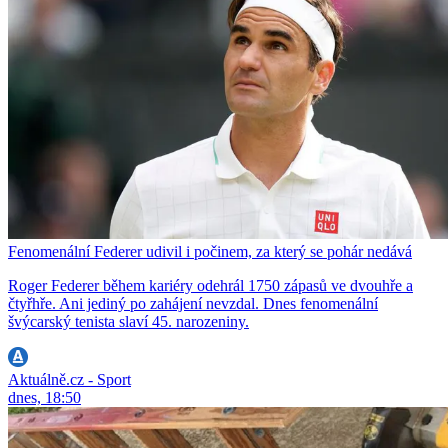
Fenomenální Federer udivil i počinem, za který se pohár nedává
Roger Federer během kariéry odehrál 1750 zápasů ve dvouhře a
čtyřhře. Ani jediný po zahájení nevzdal. Dnes fenomenální
švýcarský tenista slaví 45. narozeniny.
Aktuálně.cz - Sport
dnes, 18:50