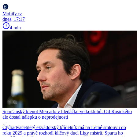
Mobify.cz
dnes, 17:17
4 min
Sparťanský klenot Mercado v hledáčku velkoklubů. Od Rosického
ale dostal nálepku o neprodejnosti
Čtyřiadvacetiletý ekvádorský křídelník má na Letné smlouvu do
roku 2029 a právě rozhodl klíčový duel Ligy mistrů. Sparta ho