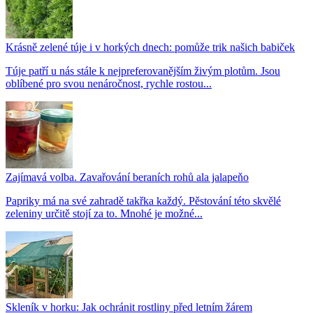
Krásně zelené túje i v horkých dnech: pomůže trik našich babiček
Túje patří u nás stále k nejpreferovanějším živým plotům. Jsou
oblíbené pro svou nenáročnost, rychle rostou...
Zajímavá volba. Zavařování beraních rohů ala jalapeňo
Papriky má na své zahradě takřka každý. Pěstování této skvělé
zeleniny určitě stojí za to. Mnohé je možné...
Skleník v horku: Jak ochránit rostliny před letním žárem