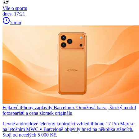
Vše o sportu
dnes, 17:21
5 min
Fejkové iPhony zaplavily Barcelonu. Oranžová barva, široký modul
fotoaparátů a cena zlomek originálu
Levné androidové telefony kopírující vzhled iPhonu 17 Pro Max se
na letošním MWC v Barceloně objevily hned na několika stáncích.
Stojí od necelých 5 000 Kč.