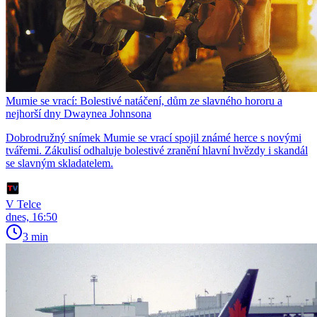
Mumie se vrací: Bolestivé natáčení, dům ze slavného hororu a
nejhorší dny Dwaynea Johnsona
Dobrodružný snímek Mumie se vrací spojil známé herce s novými
tvářemi. Zákulisí odhaluje bolestivé zranění hlavní hvězdy i skandál
se slavným skladatelem.
V Telce
dnes, 16:50
3 min