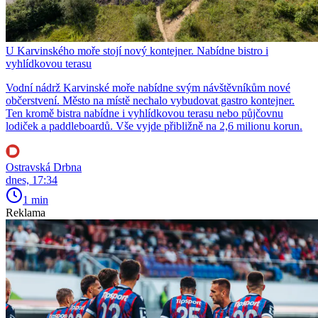
U Karvinského moře stojí nový kontejner. Nabídne bistro i
vyhlídkovou terasu
Vodní nádrž Karvinské moře nabídne svým návštěvníkům nové
občerstvení. Město na místě nechalo vybudovat gastro kontejner.
Ten kromě bistra nabídne i vyhlídkovou terasu nebo půjčovnu
lodiček a paddleboardů. Vše vyjde přibližně na 2,6 milionu korun.
Ostravská Drbna
dnes, 17:34
1 min
Reklama