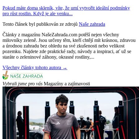
Pokud máte doma skleník, víte, že umí vytvořit ideální podmínky
pro růst rostlin. Když je ale venku...
Tento článek byl publikován ze zdrojů
Naše zahrada
Články z magazínu NašeZahrada.com potěší nejen všechny
milovníky zeleně. Jsou určeny těm, kteří chtějí mít krásnou, zdravou
a úrodnou zahradu bez ohledu na své zkušenosti nebo velikost
pozemku. Najdete zde praktické rady, návody a inspiraci, ať už se
staráte o zeleninové záhony, okrasné rostliny,...
Všechny články tohoto autora →
Vybrali jsme pro vás
Magazíny a zajímavosti