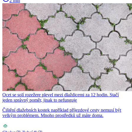
2 min
Ocet se solí rozežere plevel mezi dlaždicemi za 12 hodin. Stačí
jeden správný poměr, jinak to nefunguje
Čištění dlažebních kostek například příjezdové cesty nemusí být
velkým problémem. Mnoho prostředků už máte doma.