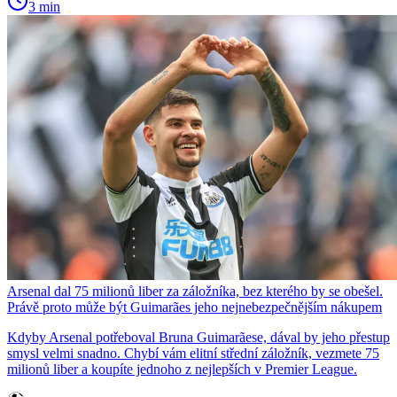
3 min
Arsenal dal 75 milionů liber za záložníka, bez kterého by se obešel.
Právě proto může být Guimarães jeho nejnebezpečnějším nákupem
Kdyby Arsenal potřeboval Bruna Guimarãese, dával by jeho přestup
smysl velmi snadno. Chybí vám elitní střední záložník, vezmete 75
milionů liber a koupíte jednoho z nejlepších v Premier League.