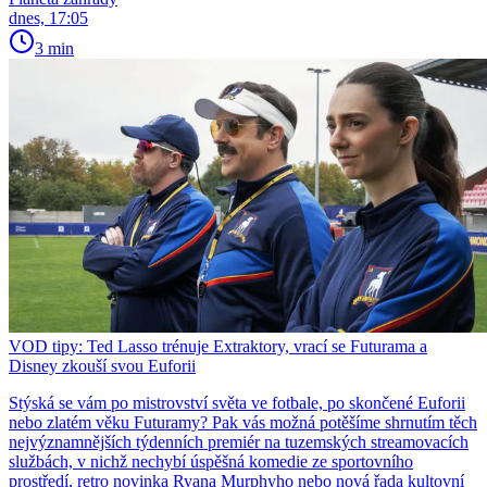
dnes, 17:05
3 min
VOD tipy: Ted Lasso trénuje Extraktory, vrací se Futurama a
Disney zkouší svou Euforii
Stýská se vám po mistrovství světa ve fotbale, po skončené Euforii
nebo zlatém věku Futuramy? Pak vás možná potěšíme shrnutím těch
nejvýznamnějších týdenních premiér na tuzemských streamovacích
službách, v nichž nechybí úspěšná komedie ze sportovního
prostředí, retro novinka Ryana Murphyho nebo nová řada kultovní