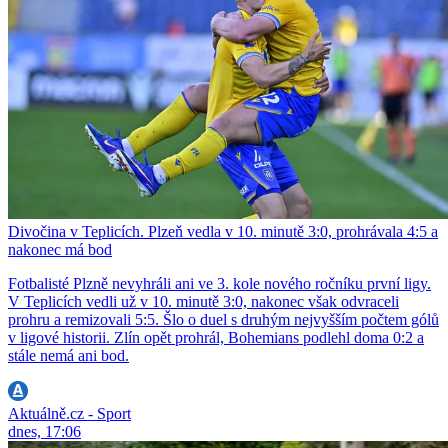
Divočina v Teplicích. Plzeň vedla v 10. minutě 3:0, prohrávala 4:5 a
nakonec má bod
Fotbalisté Plzně nevyhráli ani ve 3. kole nového ročníku první ligy.
V Teplicích vedli už v 10. minutě 3:0, nakonec však odvraceli
prohru a remizovali 5:5. Šlo o duel s druhým nejvyšším počtem gólů
v ligové historii. Zlín opět prohrál, Bohemians podlehl doma 0:2 a
stále nemá ani bod.
Aktuálně.cz - Sport
dnes, 17:06