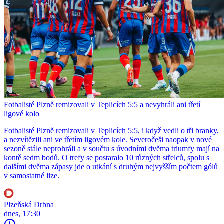
Fotbalisté Plzně remizovali v Teplicích 5:5 a nevyhráli ani třetí
ligové kolo
Fotbalisté Plzně remizovali v Teplicích 5:5, i když vedli o tři branky,
a nezvítězili ani ve třetím ligovém kole. Severočeši naopak v nové
sezoně stále neprohráli a v součtu s úvodními dvěma triumfy mají na
kontě sedm bodů. O trefy se postaralo 10 různých střelců, spolu s
dalšími dvěma zápasy jde o utkání s druhým nejvyšším počtem gólů
v samostatné lize.
Plzeňská Drbna
dnes, 17:30