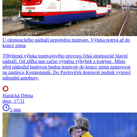
U olomouckého nádraží nepojedou tramvaje. Výluka potrvá až do
konce srpna
Třítýdenní výluka tramvajového provozu čeká olomoucké hlavní
nádraží. Od zítřka tam začne výměna výhybek a kolejnic. Místo
před nádražní budovou budou tramvaje do konce srpna zastavovat
na zastávce Kosmonautů. Do Pavloviček dopravní podnik vypraví
náhradní autobusy.
Hanácká Drbna
dnes, 17:11
1 min