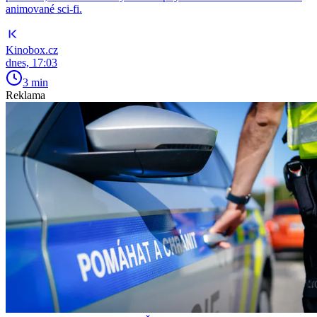
animované sci-fi.
Kinobox.cz
dnes, 17:03
3 min
Reklama