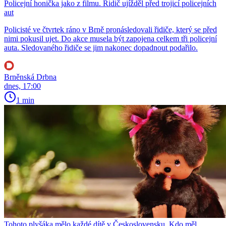
Policejní honička jako z filmu. Řidič ujížděl před trojicí policejních
aut
Policisté ve čtvrtek ráno v Brně pronásledovali řidiče, který se před
nimi pokusil ujet. Do akce musela být zapojena celkem tři policejní
auta. Sledovaného řidiče se jim nakonec dopadnout podařilo.
Brněnská Drbna
dnes, 17:00
1 min
Tohoto plyšáka mělo každé dítě v Československu. Kdo měl