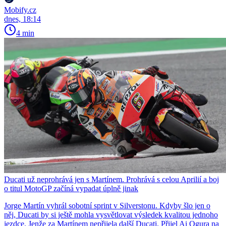
Mobify.cz
dnes, 18:14
4 min
Ducati už neprohrává jen s Martínem. Prohrává s celou Aprilií a boj
o titul MotoGP začíná vypadat úplně jinak
Jorge Martín vyhrál sobotní sprint v Silverstonu. Kdyby šlo jen o
něj, Ducati by si ještě mohla vysvětlovat výsledek kvalitou jednoho
jezdce. Jenže za Martínem nepřijela další Ducati. Přijel Ai Ogura na