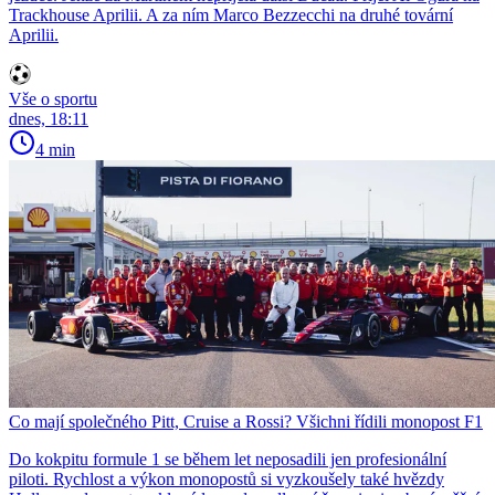
Trackhouse Aprilii. A za ním Marco Bezzecchi na druhé tovární
Aprilii.
Vše o sportu
dnes, 18:11
4 min
Co mají společného Pitt, Cruise a Rossi? Všichni řídili monopost F1
Do kokpitu formule 1 se během let neposadili jen profesionální
piloti. Rychlost a výkon monopostů si vyzkoušely také hvězdy