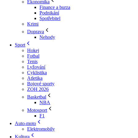
Ekonomika
Finance a burza
Podnikání
Spotřebitel
Krimi
Doprava
Nehody
Sport
Hokej
Fotbal
Tenis
Lyžování
Cyklistika
Atletika
Bojové sporty
ZOH 2026
Basketbal
NBA
Motosport
F1
Auto-moto
Elektromobily
Kultura