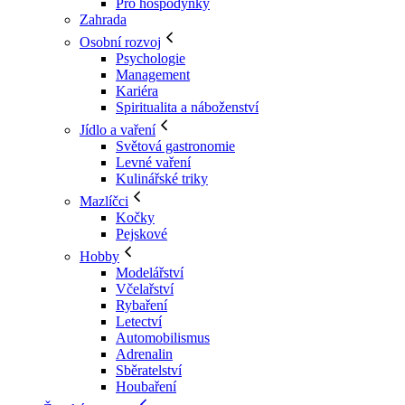
Pro hospodyňky
Zahrada
Osobní rozvoj
Psychologie
Management
Kariéra
Spiritualita a náboženství
Jídlo a vaření
Světová gastronomie
Levné vaření
Kulinářské triky
Mazlíčci
Kočky
Pejskové
Hobby
Modelářství
Včelařství
Rybaření
Letectví
Automobilismus
Adrenalin
Sběratelství
Houbaření