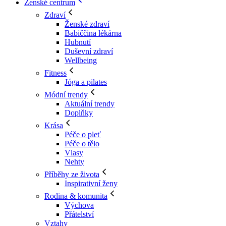
Ženské centrum
Zdraví
Ženské zdraví
Babiččina lékárna
Hubnutí
Duševní zdraví
Wellbeing
Fitness
Jóga a pilates
Módní trendy
Aktuální trendy
Doplňky
Krása
Péče o pleť
Péče o tělo
Vlasy
Nehty
Příběhy ze života
Inspirativní ženy
Rodina & komunita
Výchova
Přátelství
Vztahy