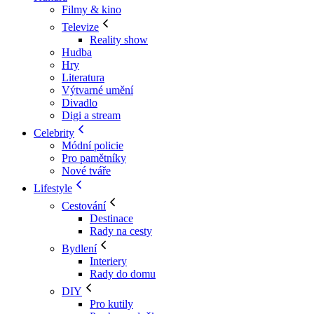
Filmy & kino
Televize
Reality show
Hudba
Hry
Literatura
Výtvarné umění
Divadlo
Digi a stream
Celebrity
Módní policie
Pro pamětníky
Nové tváře
Lifestyle
Cestování
Destinace
Rady na cesty
Bydlení
Interiery
Rady do domu
DIY
Pro kutily