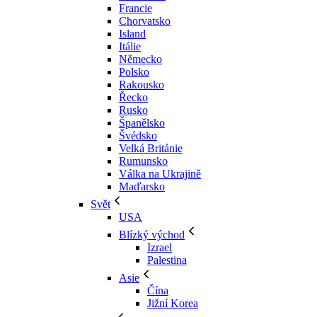
Francie
Chorvatsko
Island
Itálie
Německo
Polsko
Rakousko
Řecko
Rusko
Španělsko
Švédsko
Velká Británie
Rumunsko
Válka na Ukrajině
Maďarsko
Svět
USA
Blízký východ
Izrael
Palestina
Asie
Čína
Jižní Korea