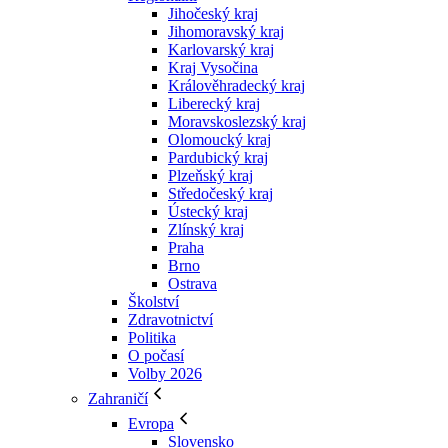
Jihočeský kraj
Jihomoravský kraj
Karlovarský kraj
Kraj Vysočina
Králověhradecký kraj
Liberecký kraj
Moravskoslezský kraj
Olomoucký kraj
Pardubický kraj
Plzeňský kraj
Středočeský kraj
Ústecký kraj
Zlínský kraj
Praha
Brno
Ostrava
Školství
Zdravotnictví
Politika
O počasí
Volby 2026
Zahraničí
Evropa
Slovensko