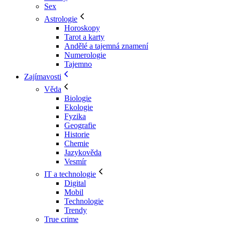
Sex
Astrologie
Horoskopy
Tarot a karty
Andělé a tajemná znamení
Numerologie
Tajemno
Zajímavosti
Věda
Biologie
Ekologie
Fyzika
Geografie
Historie
Chemie
Jazykověda
Vesmír
IT a technologie
Digital
Mobil
Technologie
Trendy
True crime