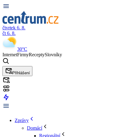
čtvrtek 6. 8.
čt 6. 8.
30°C
Internet
Firmy
Recepty
Slovníky
Přihlášení
Zprávy
Domácí
Regionální