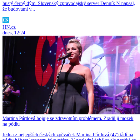
hustý černý dým. Slovenský zpravodajský server Denník N napsal,
že budovami v...
HN.cz
dnes, 12:24
Martina Pártlová bojuje se zdravotním problémem. Zradil ji mozek
na pódiu
Jedna z nejlepších českých zpěvaček Martina Pártlová (47) řádí na