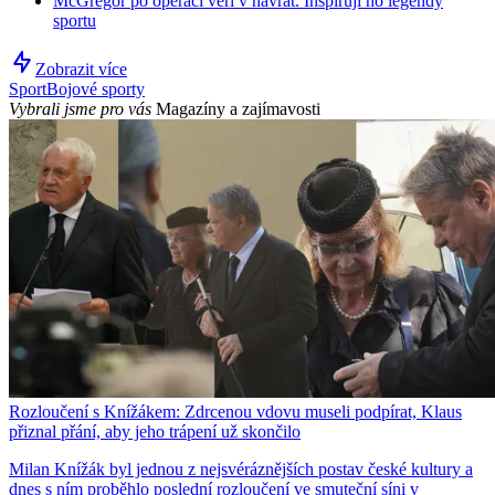
McGregor po operaci věří v návrat. Inspirují ho legendy
sportu
Zobrazit více
Sport
Bojové sporty
Vybrali jsme pro vás
Magazíny a zajímavosti
Rozloučení s Knížákem: Zdrcenou vdovu museli podpírat, Klaus
přiznal přání, aby jeho trápení už skončilo
Milan Knížák byl jednou z nejsvéráznějších postav české kultury a
dnes s ním proběhlo poslední rozloučení ve smuteční síni v