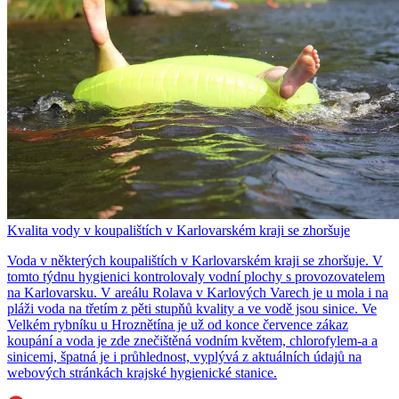
Kvalita vody v koupalištích v Karlovarském kraji se zhoršuje
Voda v některých koupalištích v Karlovarském kraji se zhoršuje. V
tomto týdnu hygienici kontrolovaly vodní plochy s provozovatelem
na Karlovarsku. V areálu Rolava v Karlových Varech je u mola i na
pláži voda na třetím z pěti stupňů kvality a ve vodě jsou sinice. Ve
Velkém rybníku u Hroznětína je už od konce července zákaz
koupání a voda je zde znečištěná vodním květem, chlorofylem-a a
sinicemi, špatná je i průhlednost, vyplývá z aktuálních údajů na
webových stránkách krajské hygienické stanice.