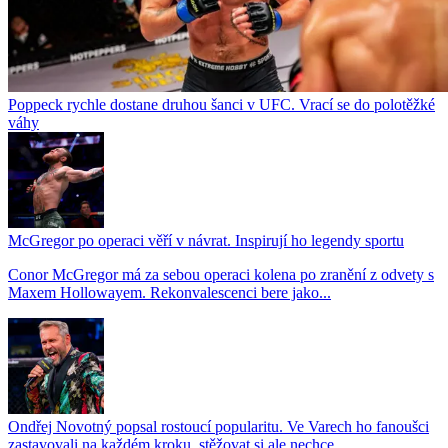
Poppeck rychle dostane druhou šanci v UFC. Vrací se do polotěžké
váhy
McGregor po operaci věří v návrat. Inspirují ho legendy sportu
Conor McGregor má za sebou operaci kolena po zranění z odvety s
Maxem Hollowayem. Rekonvalescenci bere jako...
Ondřej Novotný popsal rostoucí popularitu. Ve Varech ho fanoušci
zastavovali na každém kroku, stěžovat si ale nechce