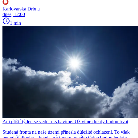
Karlovarská Drbna
dnes, 12:00
1 min
Ani příští týden se veder nezbavíme. Už víme dokdy budou trvat
Studená fronta na naše území přinesla důležité ochlazení. To však
nevydrží dlouho a hned s nástupem nového týdne budou teploty