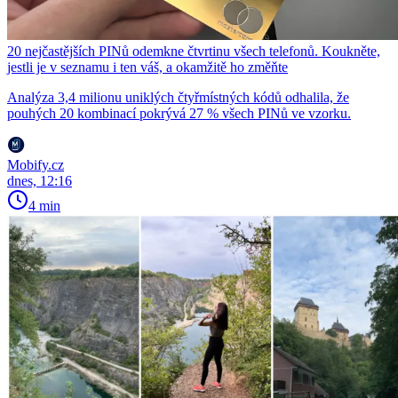
20 nejčastějších PINů odemkne čtvrtinu všech telefonů. Koukněte,
jestli je v seznamu i ten váš, a okamžitě ho změňte
Analýza 3,4 milionu uniklých čtyřmístných kódů odhalila, že
pouhých 20 kombinací pokrývá 27 % všech PINů ve vzorku.
Mobify.cz
dnes, 12:16
4 min