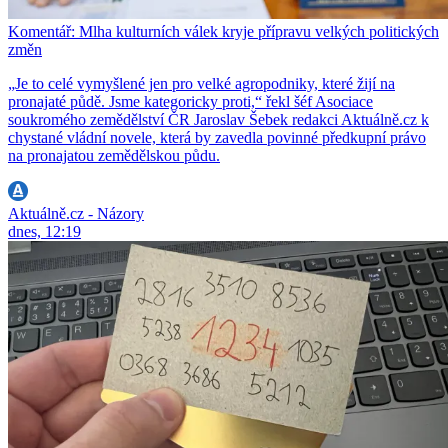
Komentář: Mlha kulturních válek kryje přípravu velkých politických
změn
„Je to celé vymyšlené jen pro velké agropodniky, které žijí na
pronajaté půdě. Jsme kategoricky proti,“ řekl šéf Asociace
soukromého zemědělství ČR Jaroslav Šebek redakci Aktuálně.cz k
chystané vládní novele, která by zavedla povinné předkupní právo
na pronajatou zemědělskou půdu.
Aktuálně.cz - Názory
dnes, 12:19