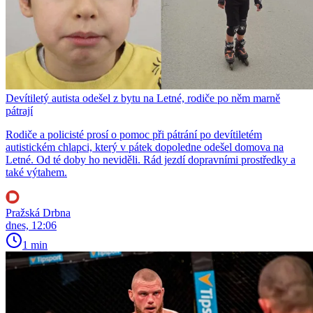
Devítiletý autista odešel z bytu na Letné, rodiče po něm marně
pátrají
Rodiče a policisté prosí o pomoc při pátrání po devítiletém
autistickém chlapci, který v pátek dopoledne odešel domova na
Letné. Od té doby ho neviděli. Rád jezdí dopravními prostředky a
také výtahem.
Pražská Drbna
dnes, 12:06
1 min