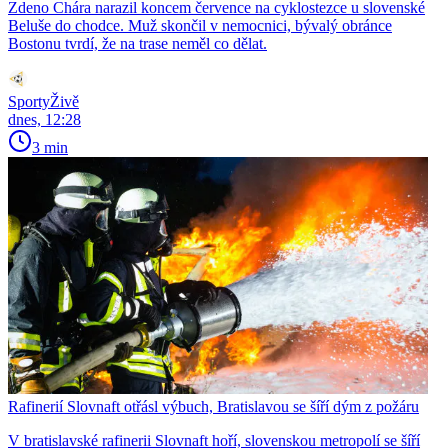
Zdeno Chára narazil koncem července na cyklostezce u slovenské
Beluše do chodce. Muž skončil v nemocnici, bývalý obránce
Bostonu tvrdí, že na trase neměl co dělat.
SportyŽivě
dnes, 12:28
3 min
Rafinerií Slovnaft otřásl výbuch, Bratislavou se šíří dým z požáru
V bratislavské rafinerii Slovnaft hoří, slovenskou metropolí se šíří