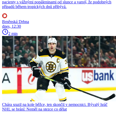
pacienty s vážnými popáleninami od slunce a varují, že podobných
případů během tropických dnů přibývá.
Brněnská Drbna
dnes, 12:30
2 min
Chára srazil na kole běžce, ten skončil v nemocnici. Bývalý hráč
NHL se brání: Neměl na stezce co dělat