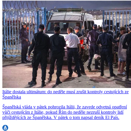
Itálie dostala ultimátum: do neděle musí zrušit kontroly cestujících ze
Španělska
Španělská vláda v pátek pohrozila Itálii, že zavede odvetná opatření
vůči cestujícím z Itálie, pokud Řím do neděle nezruší kontroly lidí
přijíždějících ze Španělska. V pátek o tom napsal deník El País.