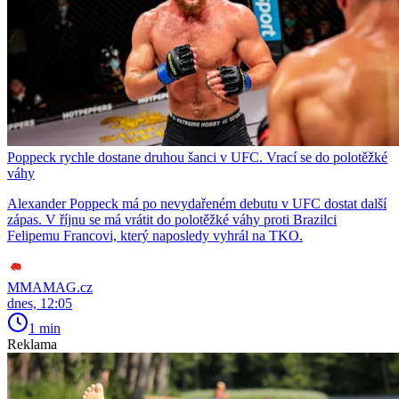
Poppeck rychle dostane druhou šanci v UFC. Vrací se do polotěžké
váhy
Alexander Poppeck má po nevydařeném debutu v UFC dostat další
zápas. V říjnu se má vrátit do polotěžké váhy proti Brazilci
Felipemu Francovi, který naposledy vyhrál na TKO.
MMAMAG.cz
dnes, 12:05
1 min
Reklama