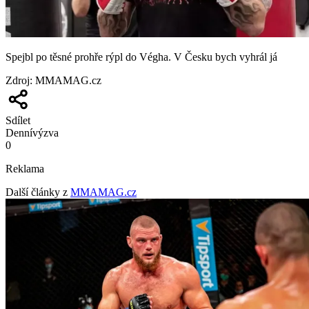
Spejbl po těsné prohře rýpl do Végha. V Česku bych vyhrál já
Zdroj
:
MMAMAG.cz
Sdílet
Denní
výzva
0
Reklama
Další články z
MMAMAG.cz