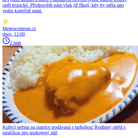
opět tropické. Předpovědi nám však již říkají, kdy by měla tato
vedra konečně ustat.
Meteocentrum.cz
dnes, 12:00
2 min
Kuřecí stehna na paprice podávaná s tarhoňou: Rodinný oběd s
omáčkou pro spokojený stůl