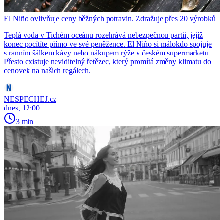
El Niño ovlivňuje ceny běžných potravin. Zdražuje přes 20 výrobků
Teplá voda v Tichém oceánu rozehrává nebezpečnou partii, jejíž
konec pocítíte přímo ve své peněžence. El Niño si málokdo spojuje
s ranním šálkem kávy nebo nákupem rýže v českém supermarketu.
Přesto existuje neviditelný řetězec, který promítá změny klimatu do
cenovek na našich regálech.
NESPECHEJ.cz
dnes, 12:00
3 min