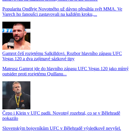
Popularita Ondřeje Novotného už dávno přesáhla svět MMA. Ve
Varech ho fanoušci zastavovali na každém kroku,...
Gamrot čelí rozjetému Salkilldovi. Rozbor hlavního zápasu UFC
Vegas 120 a dva zajímavé sázkové tipy
Mateusz Gamrot jde do hlavního zápasu UFC Vegas 120 jako mírný
outsider proti rozjetému Quillanu...
Čepo i Klein v UFC padli. Novotný rozebral, co se v Bělehradě
pokazilo
Slovenským bojovníkům UFC v Bělehradě výsledkově nevyšel.