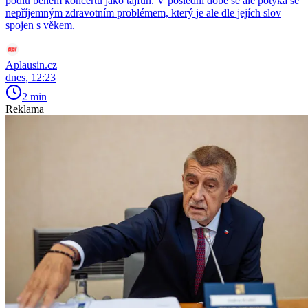
pódiu během koncertu jako tajfun. V poslední době se ale potýká se
nepříjemným zdravotním problémem, který je ale dle jejích slov
spojen s věkem.
Aplausin.cz
dnes, 12:23
2 min
Reklama