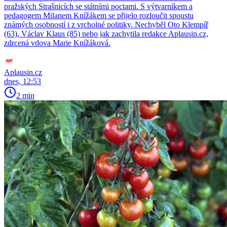
pražských Strašnicích se státními poctami. S výtvarníkem a
pedagogem Milanem Knížákem se přijelo rozloučit spoustu
známých osobností i z vrcholné politiky. Nechyběl Oto Klempíř
(63), Václav Klaus (85) nebo jak zachytila redakce Aplausin.cz,
zdrcená vdova Marie Knížáková.
Aplausin.cz
dnes, 12:53
2 min