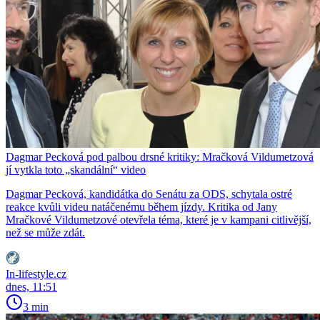
Dagmar Pecková pod palbou drsné kritiky: Mračková Vildumetzová
jí vytkla toto „skandální“ video
Dagmar Pecková, kandidátka do Senátu za ODS, schytala ostré
reakce kvůli videu natáčenému během jízdy. Kritika od Jany
Mračkové Vildumetzové otevřela téma, které je v kampani citlivější,
než se může zdát.
In-lifestyle.cz
dnes, 11:51
3 min