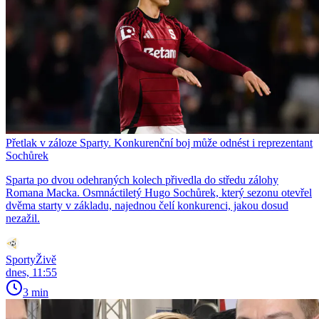
Přetlak v záloze Sparty. Konkurenční boj může odnést i reprezentant
Sochůrek
Sparta po dvou odehraných kolech přivedla do středu zálohy
Romana Macka. Osmnáctiletý Hugo Sochůrek, který sezonu otevřel
dvěma starty v základu, najednou čelí konkurenci, jakou dosud
nezažil.
SportyŽivě
dnes, 11:55
3 min