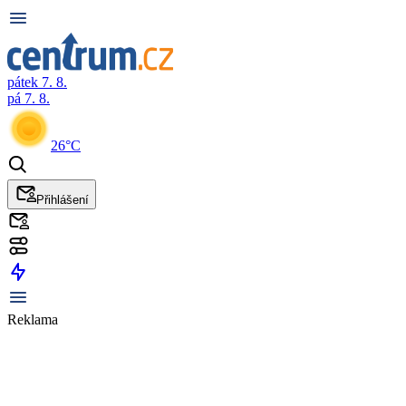
pátek 7. 8.
pá 7. 8.
26°C
Přihlášení
Reklama