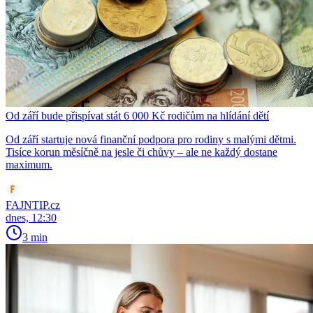
Od září bude přispívat stát 6 000 Kč rodičům na hlídání dětí
Od září startuje nová finanční podpora pro rodiny s malými dětmi.
Tisíce korun měsíčně na jesle či chůvy – ale ne každý dostane
maximum.
FAJNTIP.cz
dnes, 12:30
3 min