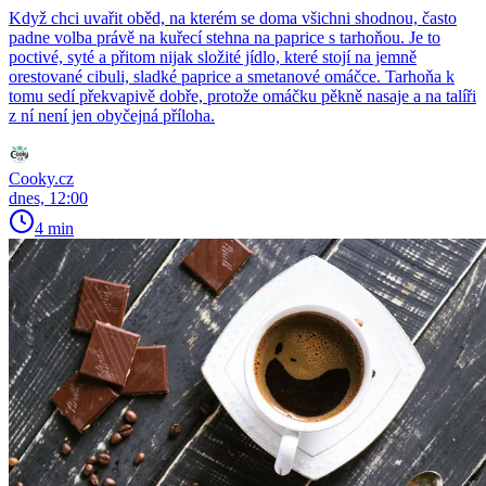
Když chci uvařit oběd, na kterém se doma všichni shodnou, často
padne volba právě na kuřecí stehna na paprice s tarhoňou. Je to
poctivé, syté a přitom nijak složité jídlo, které stojí na jemně
orestované cibuli, sladké paprice a smetanové omáčce. Tarhoňa k
tomu sedí překvapivě dobře, protože omáčku pěkně nasaje a na talíři
z ní není jen obyčejná příloha.
Cooky.cz
dnes, 12:00
4 min