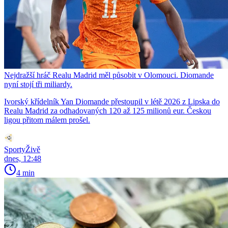
Nejdražší hráč Realu Madrid měl působit v Olomouci. Diomande
nyní stojí tři miliardy.
Ivorský křídelník Yan Diomande přestoupil v létě 2026 z Lipska do
Realu Madrid za odhadovaných 120 až 125 milionů eur. Českou
ligou přitom málem prošel.
SportyŽivě
dnes, 12:48
4 min