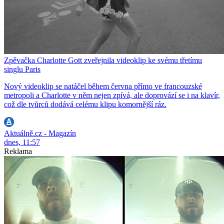
Zpěvačka Charlotte Gott zveřejnila videoklip ke svému třetímu
singlu Paris
Nový videoklip se natáčel během června přímo ve francouzské
metropoli a Charlotte v něm nejen zpívá, ale doprovází se i na klavír,
což dle tvůrců dodává celému klipu komornější ráz.
Aktuálně.cz - Magazín
dnes, 11:57
Reklama