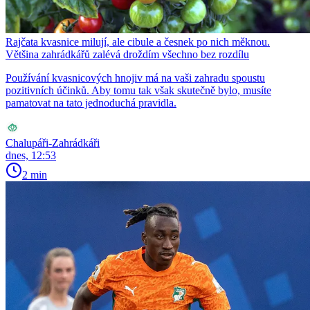
Rajčata kvasnice milují, ale cibule a česnek po nich měknou.
Většina zahrádkářů zalévá droždím všechno bez rozdílu
Používání kvasnicových hnojiv má na vaši zahradu spoustu
pozitivních účinků. Aby tomu tak však skutečně bylo, musíte
pamatovat na tato jednoduchá pravidla.
Chalupáři-Zahrádkáři
dnes, 12:53
2 min