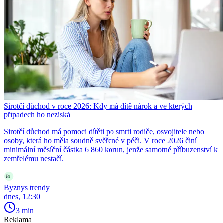
Sirotčí důchod v roce 2026: Kdy má dítě nárok a ve kterých
případech ho nezíská
Sirotčí důchod má pomoci dítěti po smrti rodiče, osvojitele nebo
osoby, která ho měla soudně svěřené v péči. V roce 2026 činí
minimální měsíční částka 6 860 korun, jenže samotné příbuzenství k
zemřelému nestačí.
Byznys trendy
dnes, 12:30
3 min
Reklama