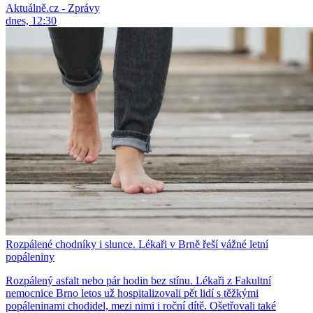
Aktuálně.cz - Zprávy
dnes, 12:30
Rozpálené chodníky i slunce. Lékaři v Brně řeší vážné letní
popáleniny
Rozpálený asfalt nebo pár hodin bez stínu. Lékaři z Fakultní
nemocnice Brno letos už hospitalizovali pět lidí s těžkými
popáleninami chodidel, mezi nimi i roční dítě. Ošetřovali také