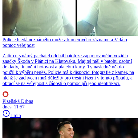
Policie hledá neznámého muže z kamerového záznamu a žádá o
pomoc veřejnost
Zatím neznámý pachatel odcizil batoh ze zaparkovaného vozidla
značky Škoda v Plánici na Klatovsku. Majitel měl v batohu osobní
doklady, finanční hotovost a platební karty. Ty následně někdo
použil k výběru peněz. Policie má k dispozici fotografie z kamer, na
nichž je zachycen muž důležitý pro trestní řízení v tomto případu, a
obrací se na veřejnost s žádostí o pomoc při jeho identifikaci.
Plzeňská Drbna
dnes, 11:57
1 min