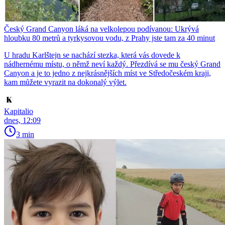
Český Grand Canyon láká na velkolepou podívanou: Ukrývá
hloubku 80 metrů a tyrkysovou vodu, z Prahy jste tam za 40 minut
U hradu Karlštejn se nachází stezka, která vás dovede k
nádhernému místu, o němž neví každý. Přezdívá se mu český Grand
Canyon a je to jedno z nejkrásnějších míst ve Středočeském kraji,
kam můžete vyrazit na dokonalý výlet.
Kapitalio
dnes, 12:09
3 min