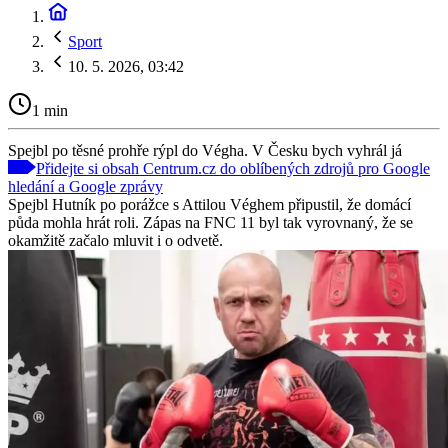
Sport
10. 5. 2026, 03:42
1 min
Spejbl po těsné prohře rýpl do Végha. V Česku bych vyhrál já
Přidejte si obsah Centrum.cz do oblíbených zdrojů pro Google
hledání a Google zprávy
Spejbl Hutník po porážce s Attilou Véghem připustil, že domácí
půda mohla hrát roli. Zápas na FNC 11 byl tak vyrovnaný, že se
okamžitě začalo mluvit i o odvetě.