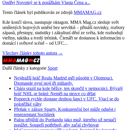
Ondřej Novotný se k porážkám Vlasta Čepa a...
Tento článek byl publikován ze zdrojů
MMAMAG.cz
Kde končí slova, nastupuje oktagon. MMA Mag.cz sleduje svět
smíšených bojových umění bez servítků – přináší novinky, rozbory
zápasů, přestupy, statistiky i zákulisní dění ze světa, kde rozhodují
vteřiny, taktika a tvrdý trénink. Čtenáři se dostanou k informacím o
domácí i světové scéně – od UFC...
Všechny články tohoto autora →
Další články z kategorie
Sport
Nejdražší hráč Realu Madrid měl působit v Olomouci.
Diomande nyní stojí tři miliardy.
Chára srazil na kole běžce, ten skončil v nemocnici. Bývalý
hráč NHL se brání: Neměl na stezce co dělat
Poppeck rychle dostane druhou šanci v UFC. Vrací se do
polotěžké váhy
Přetlak v záloze Sparty. Konkurenční boj může odnést i
reprezentant Sochůrek
Palou přijíždí do Portlandu jako muž, kterého už nestačí
porážet. Soupeři potřebují, aby začal chybovat