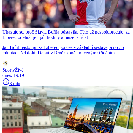
Ukazuje se, proč Slavia Bořila odstavila. Tělo už nespolupracuje, za
Liberec odehrál jen půl hodiny a musel střídat
Jan Bořil nastoupil za Liberec poprvé v základní sestavě, a po 35
minutách šel dolů. Debut v Brně skončil nuceným střídáním.
SportyŽivě
dnes, 19:19
3 min