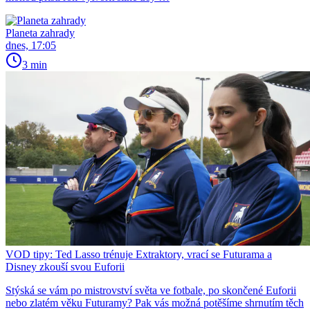
Planeta zahrady
dnes, 17:05
3 min
VOD tipy: Ted Lasso trénuje Extraktory, vrací se Futurama a
Disney zkouší svou Euforii
Stýská se vám po mistrovství světa ve fotbale, po skončené Euforii
nebo zlatém věku Futuramy? Pak vás možná potěšíme shrnutím těch