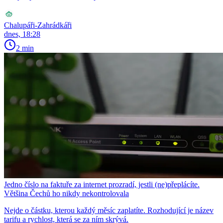
Chalupáři-Zahrádkáři
dnes, 18:28
2 min
Jedno číslo na faktuře za internet prozradí, jestli (ne)přeplácíte.
Většina Čechů ho nikdy nekontrolovala
Nejde o částku, kterou každý měsíc zaplatíte. Rozhodující je název
tarifu a rychlost, která se za ním skrývá.