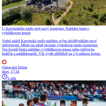
U Karvinského moře stojí nový kontejner. Nabídne bistro i
vyhlídkovou terasu
Vodní nádrž Karvinské moře nabídne svým návštěvníkům nové
občerstvení. Město na místě nechalo vybudovat gastro kontejner.
Ten kromě bistra nabídne i vyhlídkovou terasu nebo půjčovnu
lodiček a paddleboardů. Vše vyjde přibližně na 2,6 milionu korun.
Ostravská Drbna
dnes, 17:34
1 min