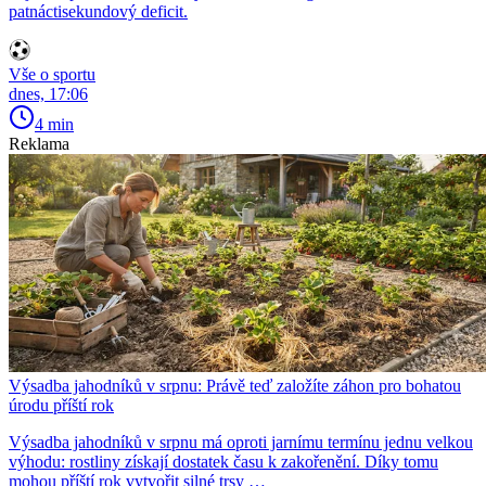
patnáctisekundový deficit.
Vše o sportu
dnes, 17:06
4 min
Reklama
Výsadba jahodníků v srpnu: Právě teď založíte záhon pro bohatou
úrodu příští rok
Výsadba jahodníků v srpnu má oproti jarnímu termínu jednu velkou
výhodu: rostliny získají dostatek času k zakořenění. Díky tomu
mohou příští rok vytvořit silné trsy …