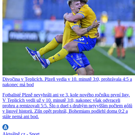
Divočina v Teplicích. Plzeň vedla v 10. minutě 3:0, prohrávala 4:5 a
nakonec má bod
Fotbalisté Plzně nevyhráli ani ve 3. kole nového ročníku první ligy.
V Teplicích vedli už v 10. minutě 3:0, nakonec však odvraceli
prohru a remizovali 5:5. Šlo o duel s druhým nejvyšším počtem gólů
v ligové historii. Zlín opět prohrál, Bohemians podlehl doma 0:2 a
stále nemá ani bod.
Aktuálně.cz - Sport