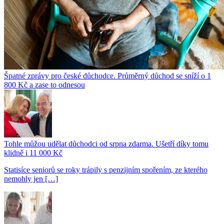
Špatné zprávy pro české důchodce. Průměrný důchod se sníží o 1
800 Kč a zase to odnesou
Tohle můžou udělat důchodci od srpna zdarma. Ušetří díky tomu
klidně i 11 000 Kč
Statisíce seniorů se roky trápily s penzijním spořením, ze kterého
nemohly jen […]