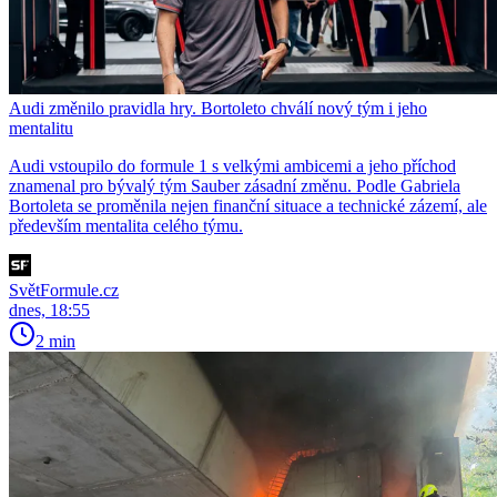
Audi změnilo pravidla hry. Bortoleto chválí nový tým i jeho
mentalitu
Audi vstoupilo do formule 1 s velkými ambicemi a jeho příchod
znamenal pro bývalý tým Sauber zásadní změnu. Podle Gabriela
Bortoleta se proměnila nejen finanční situace a technické zázemí, ale
především mentalita celého týmu.
SvětFormule.cz
dnes, 18:55
2 min