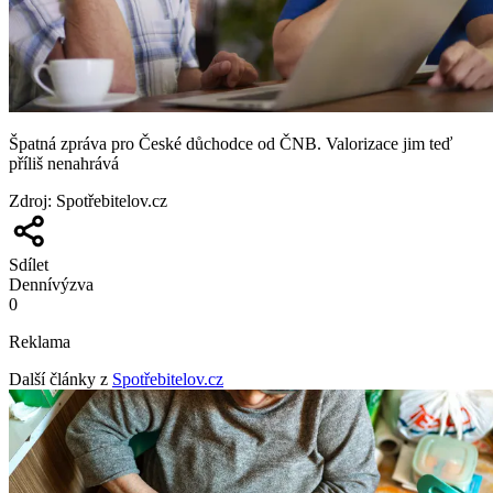
Špatná zpráva pro České důchodce od ČNB. Valorizace jim teď
příliš nenahrává
Zdroj
:
Spotřebitelov.cz
Sdílet
Denní
výzva
0
Reklama
Další články z
Spotřebitelov.cz