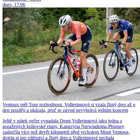
dnes, 17:06
Ventoux měl Tour rozhodnout. Volleringová si vzala žlutý dres až o
den později a ukázala, proč se závod nevyhrává jedním kopcem
Ještě v pátek večer vypadala Demi Volleringová jako jedna z
poražených královské etapy. Katarzyna Niewiadoma-Phinney
zaútočila více než devět kilometrů před vrcholem Mont Ventoux,
dojela si pro vítězství a žlutý dres a Volleringové nechala