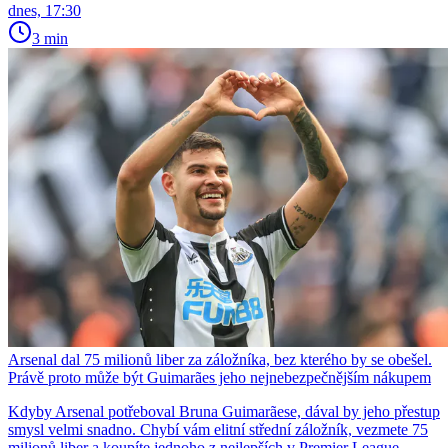
dnes, 17:30
3 min
Arsenal dal 75 milionů liber za záložníka, bez kterého by se obešel.
Právě proto může být Guimarães jeho nejnebezpečnějším nákupem
Kdyby Arsenal potřeboval Bruna Guimarãese, dával by jeho přestup
smysl velmi snadno. Chybí vám elitní střední záložník, vezmete 75
milionů liber a koupíte jednoho z nejlepších v Premier League.