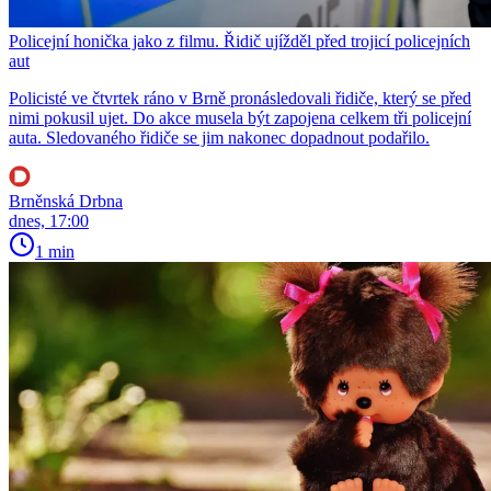
Policejní honička jako z filmu. Řidič ujížděl před trojicí policejních
aut
Policisté ve čtvrtek ráno v Brně pronásledovali řidiče, který se před
nimi pokusil ujet. Do akce musela být zapojena celkem tři policejní
auta. Sledovaného řidiče se jim nakonec dopadnout podařilo.
Brněnská Drbna
dnes, 17:00
1 min