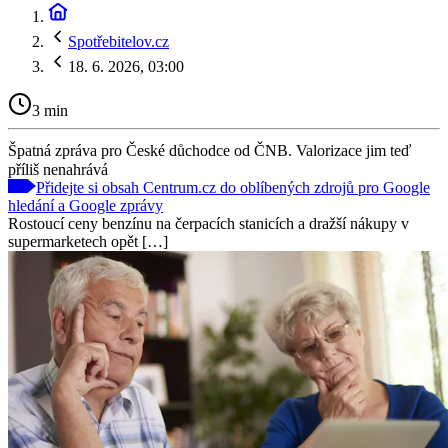
Spotřebitelov.cz
18. 6. 2026, 03:00
3 min
Špatná zpráva pro České důchodce od ČNB. Valorizace jim teď
příliš nenahrává
Přidejte si obsah Centrum.cz do oblíbených zdrojů pro Google
hledání a Google zprávy
Rostoucí ceny benzínu na čerpacích stanicích a dražší nákupy v
supermarketech opět […]