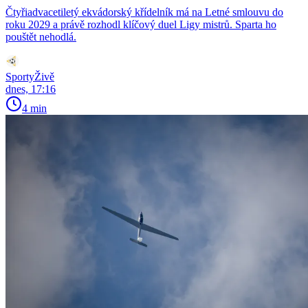
Čtyřiadvacetiletý ekvádorský křídelník má na Letné smlouvu do
roku 2029 a právě rozhodl klíčový duel Ligy mistrů. Sparta ho
pouštět nehodlá.
SportyŽivě
dnes, 17:16
4 min