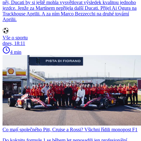
něj, Ducati by si ještě mohla vysvětlovat výsledek kvalitou jednoho
jezdce. Jenže za Martínem nepřijela další Ducati. Přijel Ai Ogura na
Trackhouse Aprilii. A za ním Marco Bezzecchi na druhé tovární
Aprilii.
Vše o sportu
dnes, 18:11
4 min
Co mají společného Pitt, Cruise a Rossi? Všichni řídili monopost F1
Do kokpitu formule 1 se během let neposadili jen profesionální