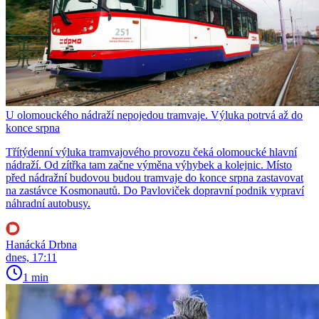
U olomouckého nádraží nepojedou tramvaje. Výluka potrvá až do
konce srpna
Třítýdenní výluka tramvajového provozu čeká olomoucké hlavní
nádraží. Od zítřka tam začne výměna výhybek a kolejnic. Místo
před nádražní budovou budou tramvaje do konce srpna zastavovat
na zastávce Kosmonautů. Do Pavloviček dopravní podnik vypraví
náhradní autobusy.
Hanácká Drbna
dnes, 17:11
1 min