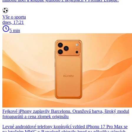
Vše o sportu
dnes, 17:21
5 min
Fejkové iPhony zaplavily Barcelonu. Oranžová barva, široký modul
fotoaparátů a cena zlomek originálu
Levné androidové telefony kopírující vzhled iPhonu 17 Pro Max se
na letošním MWC v Barceloně objevily hned na několika stáncích.