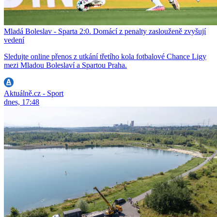
Mladá Boleslav - Sparta 2:0. Domácí z penalty zaslouženě zvyšují
vedení
Sledujte online přenos z utkání třetího kola fotbalové Chance Ligy
mezi Mladou Boleslaví a Spartou Praha.
Aktuálně.cz - Sport
dnes, 17:48