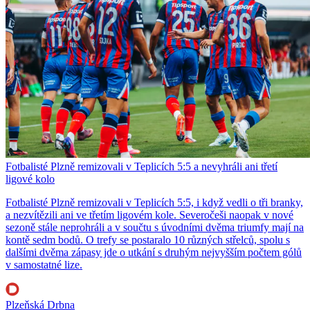
Fotbalisté Plzně remizovali v Teplicích 5:5 a nevyhráli ani třetí
ligové kolo
Fotbalisté Plzně remizovali v Teplicích 5:5, i když vedli o tři branky,
a nezvítězili ani ve třetím ligovém kole. Severočeši naopak v nové
sezoně stále neprohráli a v součtu s úvodními dvěma triumfy mají na
kontě sedm bodů. O trefy se postaralo 10 různých střelců, spolu s
dalšími dvěma zápasy jde o utkání s druhým nejvyšším počtem gólů
v samostatné lize.
Plzeňská Drbna