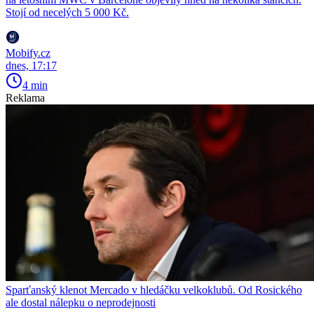
Stojí od necelých 5 000 Kč.
Mobify.cz
dnes, 17:17
4 min
Reklama
Sparťanský klenot Mercado v hledáčku velkoklubů. Od Rosického
ale dostal nálepku o neprodejnosti