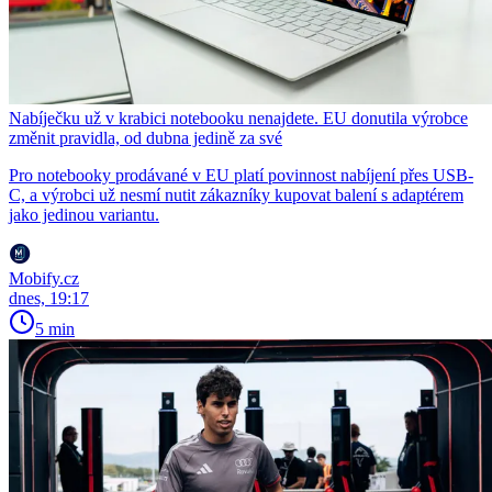
Nabíječku už v krabici notebooku nenajdete. EU donutila výrobce
změnit pravidla, od dubna jedině za své
Pro notebooky prodávané v EU platí povinnost nabíjení přes USB-
C, a výrobci už nesmí nutit zákazníky kupovat balení s adaptérem
jako jedinou variantu.
Mobify.cz
dnes, 19:17
5 min