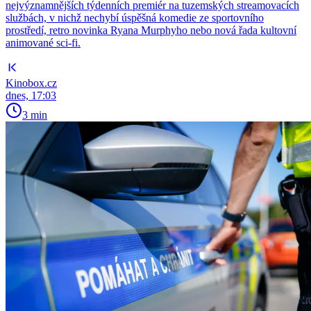
nejvýznamnějších týdenních premiér na tuzemských streamovacích
službách, v nichž nechybí úspěšná komedie ze sportovního
prostředí, retro novinka Ryana Murphyho nebo nová řada kultovní
animované sci-fi.
Kinobox.cz
dnes, 17:03
3 min