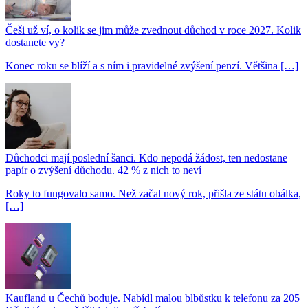
Češi už ví, o kolik se jim může zvednout důchod v roce 2027. Kolik
dostanete vy?
Konec roku se blíží a s ním i pravidelné zvýšení penzí. Většina […]
Důchodci mají poslední šanci. Kdo nepodá žádost, ten nedostane
papír o zvýšení důchodu. 42 % z nich to neví
Roky to fungovalo samo. Než začal nový rok, přišla ze státu obálka,
[…]
Kaufland u Čechů boduje. Nabídl malou blbůstku k telefonu za 205