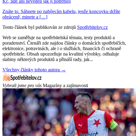
Kč, lidé ani nevěděli jak ji potřebují
Znáte to. Sáhnete po nabíjecím kabelu, jenže koncovku držíte
obráceně, minete a […]
Tento článek byl publikován ze zdrojů
Spotřebitelov.cz
Web se zaměřuje na spotřebitelská témata, testy produktů a
poradenství. Čtenáři zde najdou články o domácích spotřebičích,
elektronice, potravinách, ale i o službách, financích či ochraně
spotřebitele. Obsah upozorňuje na kvalitní výrobky, odhaluje
slabiny některých produktů a přináší rady, jak...
Všechny články tohoto autora →
Vybrali jsme pro vás
Magazíny a zajímavosti