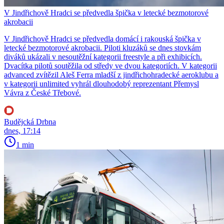
V Jindřichově Hradci se předvedla špička v letecké bezmotorové
akrobacii
V Jindřichově Hradci se předvedla domácí i rakouská špička v
letecké bezmotorové akrobacii. Piloti kluzáků se dnes stovkám
diváků ukázali v nesoutěžní kategorii freestyle a při exhibicích.
Dvacítka pilotů soutěžila od středy ve dvou kategoriích. V kategorii
advanced zvítězil Aleš Ferra mladší z jindřichohradecké aeroklubu a
v kategorii unlimited vyhrál dlouhodobý reprezentant Přemysl
Vávra z České Třebové.
Budějcká Drbna
dnes, 17:14
1 min