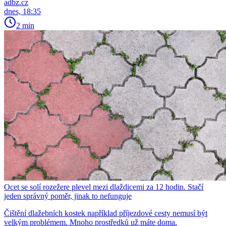
adbz.cz
dnes, 18:35
2 min
Ocet se solí rozežere plevel mezi dlaždicemi za 12 hodin. Stačí
jeden správný poměr, jinak to nefunguje
Čištění dlažebních kostek například příjezdové cesty nemusí být
velkým problémem. Mnoho prostředků už máte doma.