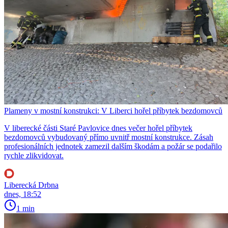
Plameny v mostní konstrukci: V Liberci hořel příbytek bezdomovců
V liberecké části Staré Pavlovice dnes večer hořel příbytek
bezdomovců vybudovaný přímo uvnitř mostní konstrukce. Zásah
profesionálních jednotek zamezil dalším škodám a požár se podařilo
rychle zlikvidovat.
Liberecká Drbna
dnes, 18:52
1 min