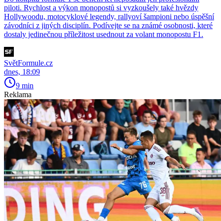
piloti. Rychlost a výkon monopostů si vyzkoušely také hvězdy
Hollywoodu, motocyklové legendy, rallyoví šampioni nebo úspěšní
závodníci z jiných disciplín. Podívejte se na známé osobnosti, které
dostaly jedinečnou příležitost usednout za volant monopostu F1.
SvětFormule.cz
dnes, 18:09
9 min
Reklama