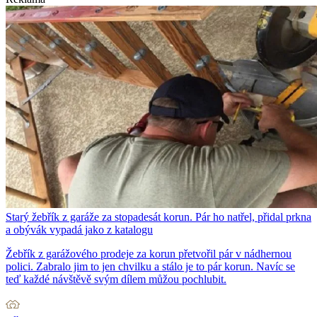
Starý žebřík z garáže za stopadesát korun. Pár ho natřel, přidal prkna
a obývák vypadá jako z katalogu
Žebřík z garážového prodeje za korun přetvořil pár v nádhernou
polici. Zabralo jim to jen chvilku a stálo je to pár korun. Navíc se
teď každé návštěvě svým dílem můžou pochlubit.