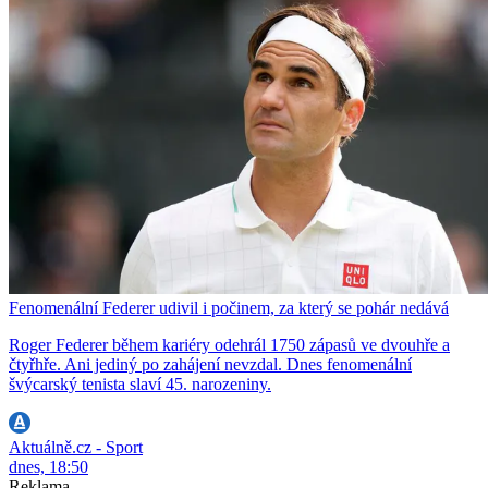
Fenomenální Federer udivil i počinem, za který se pohár nedává
Roger Federer během kariéry odehrál 1750 zápasů ve dvouhře a
čtyřhře. Ani jediný po zahájení nevzdal. Dnes fenomenální
švýcarský tenista slaví 45. narozeniny.
Aktuálně.cz - Sport
dnes, 18:50
Reklama