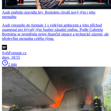
Audi změnilo pravidla hry. Bortoleto chválí nový tým i jeho
mentalitu
Audi vstoupilo do formule 1 s velkými ambicemi a jeho příchod
znamenal pro bývalý tým Sauber zásadní změnu. Podle Gabriela
Bortoleta se proměnila nejen finanční situace a technické zázemí, ale
především mentalita celého týmu.
SvětFormule.cz
dnes, 18:55
2 min