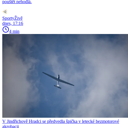
pouštět nehodlá.
SportyŽivě
dnes, 17:16
4 min
V Jindřichově Hradci se předvedla špička v letecké bezmotorové
akrobacii