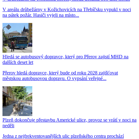
V areálu drůbežárny v Kožichovicích na Třebíčsku vypukl v noci
na pátek požár. Hasiči vyjeli na místo...
Hledá se autobusový dopravce, který pro Přerov zajistí MHD na
dalších deset let
Přerov hledá dopravce, který bude od roku 2028 zajišťovat
městskou autobusovou dopravu. O vypsání veřejné...
Plzeň dokončuje přestavbu Americké ulice, provoz se vrátí v noci na
neděli
Jedna z nejfrekventovanějších ulic plzeňského centra prochází