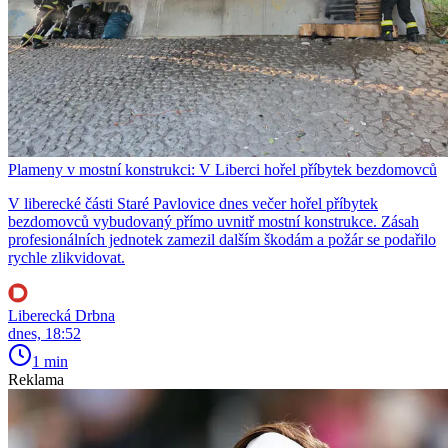
Plameny v mostní konstrukci: V Liberci hořel příbytek bezdomovců
V liberecké části Staré Pavlovice dnes večer hořel příbytek
bezdomovců vybudovaný přímo uvnitř mostní konstrukce. Zásah
profesionálních jednotek zamezil dalším škodám a požár se podařilo
rychle zlikvidovat.
Liberecká Drbna
dnes, 18:52
1 min
Reklama