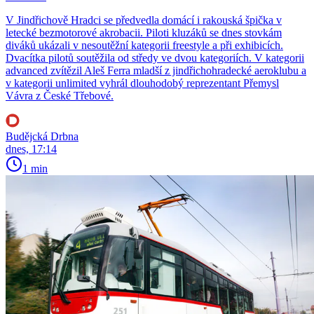
V Jindřichově Hradci se předvedla domácí i rakouská špička v
letecké bezmotorové akrobacii. Piloti kluzáků se dnes stovkám
diváků ukázali v nesoutěžní kategorii freestyle a při exhibicích.
Dvacítka pilotů soutěžila od středy ve dvou kategoriích. V kategorii
advanced zvítězil Aleš Ferra mladší z jindřichohradecké aeroklubu a
v kategorii unlimited vyhrál dlouhodobý reprezentant Přemysl
Vávra z České Třebové.
Budějcká Drbna
dnes, 17:14
1 min