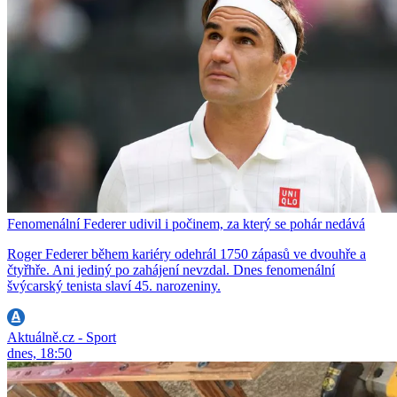
Fenomenální Federer udivil i počinem, za který se pohár nedává
Roger Federer během kariéry odehrál 1750 zápasů ve dvouhře a
čtyřhře. Ani jediný po zahájení nevzdal. Dnes fenomenální
švýcarský tenista slaví 45. narozeniny.
Aktuálně.cz - Sport
dnes, 18:50