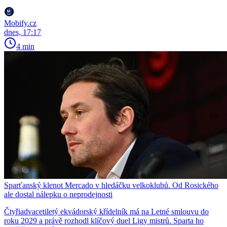
Mobify.cz
dnes, 17:17
4 min
Sparťanský klenot Mercado v hledáčku velkoklubů. Od Rosického
ale dostal nálepku o neprodejnosti
Čtyřiadvacetiletý ekvádorský křídelník má na Letné smlouvu do
roku 2029 a právě rozhodl klíčový duel Ligy mistrů. Sparta ho