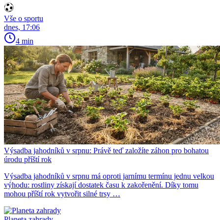
Vše o sportu
dnes, 17:06
4 min
Výsadba jahodníků v srpnu: Právě teď založíte záhon pro bohatou
úrodu příští rok
Výsadba jahodníků v srpnu má oproti jarnímu termínu jednu velkou
výhodu: rostliny získají dostatek času k zakořenění. Díky tomu
mohou příští rok vytvořit silné trsy …
Planeta zahrady