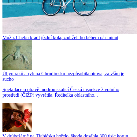
Muž z Chebu kradl jízdní kola, zadrželi ho během pár minut
Úhyn raků a ryb na Chrudimsku nezpůsobila otrava, za vším je
sucho
Spekulace o otravě modrou skalicí Česká inspekce životního
prostředí (ČIŽP) vyvrátila. Ředitelka oblastního...
V drůbežárně na Třebíčsku hořelo, škoda dosáhla 300 tisíc korun