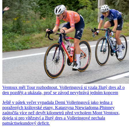
Ventoux měl Tour rozhodnout. Volleringová si vzala žlutý dres až o
den později a ukázala, proč se závod nevyhrává jedním kopcem
Ještě v pátek večer vypadala Demi Volleringová jako jedna z
poražených královské etapy. Katarzyna Niewiadoma-Phinney
zaútočila více než devět kilometrů před vrcholem Mont Ventoux,
dojela si pro vítězství a žlutý dres a Volleringové nechala
patnáctisekundový deficit.