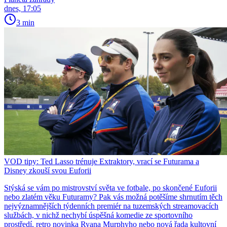
dnes, 17:05
3 min
VOD tipy: Ted Lasso trénuje Extraktory, vrací se Futurama a
Disney zkouší svou Euforii
Stýská se vám po mistrovství světa ve fotbale, po skončené Euforii
nebo zlatém věku Futuramy? Pak vás možná potěšíme shrnutím těch
nejvýznamnějších týdenních premiér na tuzemských streamovacích
službách, v nichž nechybí úspěšná komedie ze sportovního
prostředí, retro novinka Ryana Murphyho nebo nová řada kultovní