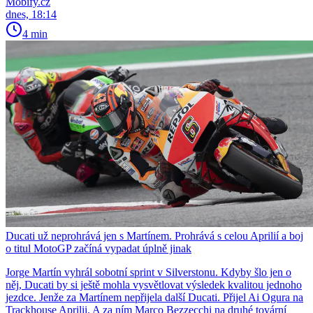
Mobify.cz
dnes, 18:14
4 min
Ducati už neprohrává jen s Martínem. Prohrává s celou Aprilií a boj
o titul MotoGP začíná vypadat úplně jinak
Jorge Martín vyhrál sobotní sprint v Silverstonu. Kdyby šlo jen o
něj, Ducati by si ještě mohla vysvětlovat výsledek kvalitou jednoho
jezdce. Jenže za Martínem nepřijela další Ducati. Přijel Ai Ogura na
Trackhouse Aprilii. A za ním Marco Bezzecchi na druhé tovární