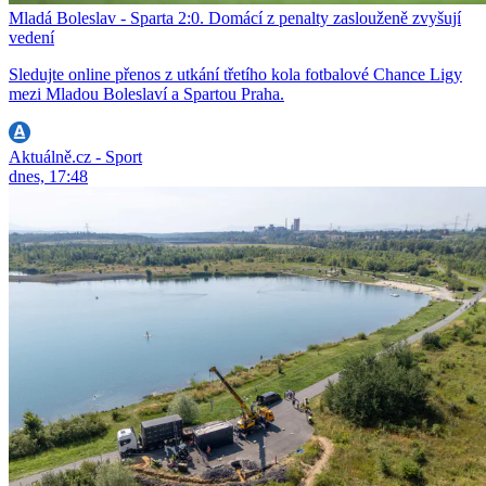
Mladá Boleslav - Sparta 2:0. Domácí z penalty zaslouženě zvyšují
vedení
Sledujte online přenos z utkání třetího kola fotbalové Chance Ligy
mezi Mladou Boleslaví a Spartou Praha.
Aktuálně.cz - Sport
dnes, 17:48