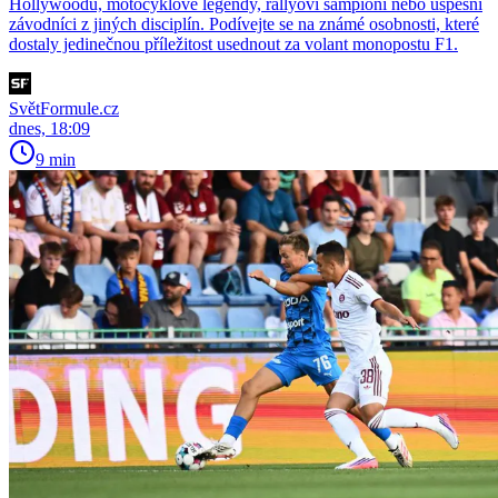
Hollywoodu, motocyklové legendy, rallyoví šampioni nebo úspěšní
závodníci z jiných disciplín. Podívejte se na známé osobnosti, které
dostaly jedinečnou příležitost usednout za volant monopostu F1.
SvětFormule.cz
dnes, 18:09
9 min