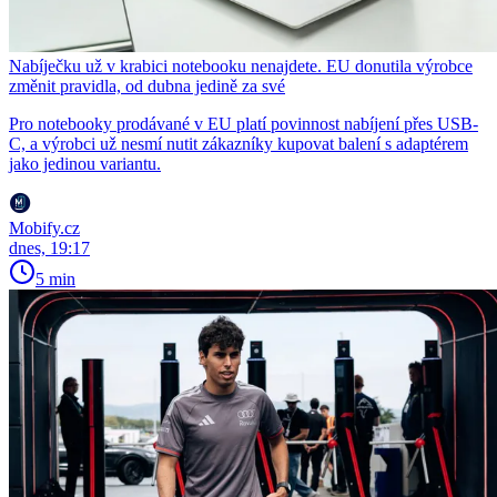
Nabíječku už v krabici notebooku nenajdete. EU donutila výrobce
změnit pravidla, od dubna jedině za své
Pro notebooky prodávané v EU platí povinnost nabíjení přes USB-
C, a výrobci už nesmí nutit zákazníky kupovat balení s adaptérem
jako jedinou variantu.
Mobify.cz
dnes, 19:17
5 min