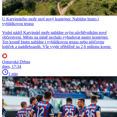
U Karvinského moře stojí nový kontejner. Nabídne bistro i
vyhlídkovou terasu
Vodní nádrž Karvinské moře nabídne svým návštěvníkům nové
občerstvení. Město na místě nechalo vybudovat gastro kontejner.
Ten kromě bistra nabídne i vyhlídkovou terasu nebo půjčovnu
lodiček a paddleboardů. Vše vyjde přibližně na 2,6 milionu korun.
Ostravská Drbna
dnes, 17:34
1 min