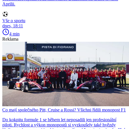
Aprilii.
Vše o sportu
dnes, 18:11
4 min
Reklama
Co mají společného Pitt, Cruise a Rossi? Všichni řídili monopost F1
Do kokpitu formule 1 se během let neposadili jen profesionální
piloti. Rychlost a výkon monopostů si vyzkoušely také hvězdy