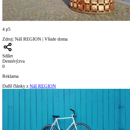
4 p5
Zdroj
:
Náš REGION | Všude doma
Sdílet
Denní
výzva
0
Reklama
Další články z
Náš REGION