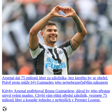
Arsenal dal 75 milionů liber za záložníka, bez kterého by se obešel.
Právě proto může být Guimarães jeho nejnebezpečnějším nákupem
Kdyby Arsenal potřeboval Bruna Guimarãese, dával by jeho přestup
smysl velmi snadno. Chybí vám elitní střední záložník, vezmete 75
milionů liber a koupíte jednoho z nejlepších v Premier League.