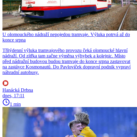
U olomouckého nádraží nepojedou tramvaje. Výluka potrvá až do
konce srpna
Třítýdenní výluka tramvajového provozu čeká olomoucké hlavní
nádraží. Od zítřka tam začne výměna výhybek a kolejnic. Místo
před nádražní budovou budou tramvaje do konce srpna zastavovat
na zastávce Kosmonautů. Do Pavloviček dopravní podnik vypraví
náhradní autobusy.
Hanácká Drbna
dnes, 17:11
1 min