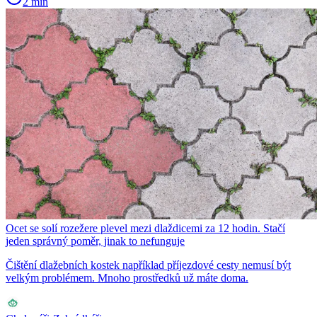
2 min
Ocet se solí rozežere plevel mezi dlaždicemi za 12 hodin. Stačí
jeden správný poměr, jinak to nefunguje
Čištění dlažebních kostek například příjezdové cesty nemusí být
velkým problémem. Mnoho prostředků už máte doma.