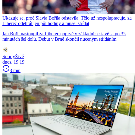
Ukazuje se, proč Slavia Bořila odstavila. Tělo už nespolupracuje, za
Liberec odehrál jen půl hodiny a musel střídat
Jan Bořil nastoupil za Liberec poprvé v základní sestavě, a po 35
minutách šel dolů. Debut v Brně skončil nuceným střídáním.
SportyŽivě
dnes, 19:19
3 min