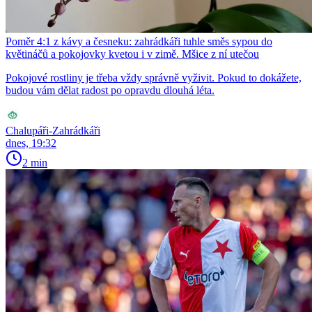
Poměr 4:1 z kávy a česneku: zahrádkáři tuhle směs sypou do
květináčů a pokojovky kvetou i v zimě. Mšice z ní utečou
Pokojové rostliny je třeba vždy správně vyživit. Pokud to dokážete,
budou vám dělat radost po opravdu dlouhá léta.
Chalupáři-Zahrádkáři
dnes, 19:32
2 min