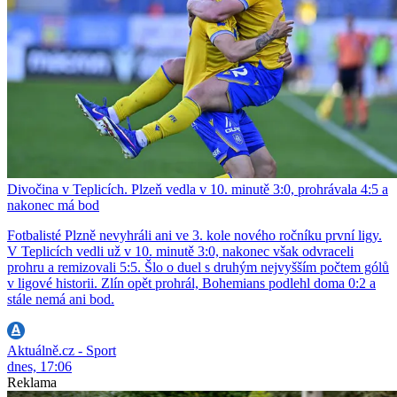
Divočina v Teplicích. Plzeň vedla v 10. minutě 3:0, prohrávala 4:5 a
nakonec má bod
Fotbalisté Plzně nevyhráli ani ve 3. kole nového ročníku první ligy.
V Teplicích vedli už v 10. minutě 3:0, nakonec však odvraceli
prohru a remizovali 5:5. Šlo o duel s druhým nejvyšším počtem gólů
v ligové historii. Zlín opět prohrál, Bohemians podlehl doma 0:2 a
stále nemá ani bod.
Aktuálně.cz - Sport
dnes, 17:06
Reklama