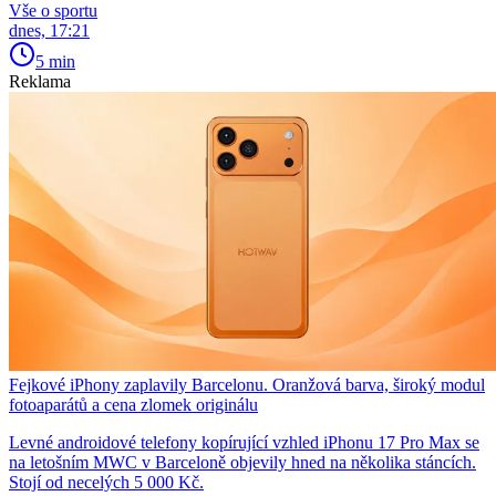
Vše o sportu
dnes, 17:21
5 min
Reklama
Fejkové iPhony zaplavily Barcelonu. Oranžová barva, široký modul
fotoaparátů a cena zlomek originálu
Levné androidové telefony kopírující vzhled iPhonu 17 Pro Max se
na letošním MWC v Barceloně objevily hned na několika stáncích.
Stojí od necelých 5 000 Kč.