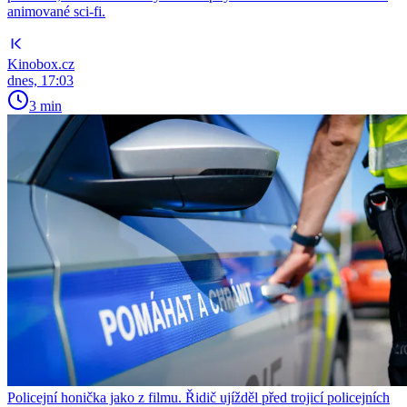
animované sci-fi.
Kinobox.cz
dnes, 17:03
3 min
Policejní honička jako z filmu. Řidič ujížděl před trojicí policejních