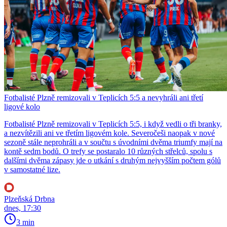
Fotbalisté Plzně remizovali v Teplicích 5:5 a nevyhráli ani třetí
ligové kolo
Fotbalisté Plzně remizovali v Teplicích 5:5, i když vedli o tři branky,
a nezvítězili ani ve třetím ligovém kole. Severočeši naopak v nové
sezoně stále neprohráli a v součtu s úvodními dvěma triumfy mají na
kontě sedm bodů. O trefy se postaralo 10 různých střelců, spolu s
dalšími dvěma zápasy jde o utkání s druhým nejvyšším počtem gólů
v samostatné lize.
Plzeňská Drbna
dnes, 17:30
3 min