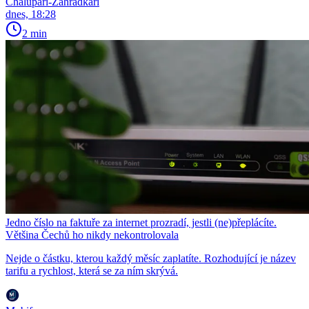
Chalupáři-Zahrádkáři
dnes, 18:28
2 min
Jedno číslo na faktuře za internet prozradí, jestli (ne)přeplácíte.
Většina Čechů ho nikdy nekontrolovala
Nejde o částku, kterou každý měsíc zaplatíte. Rozhodující je název
tarifu a rychlost, která se za ním skrývá.