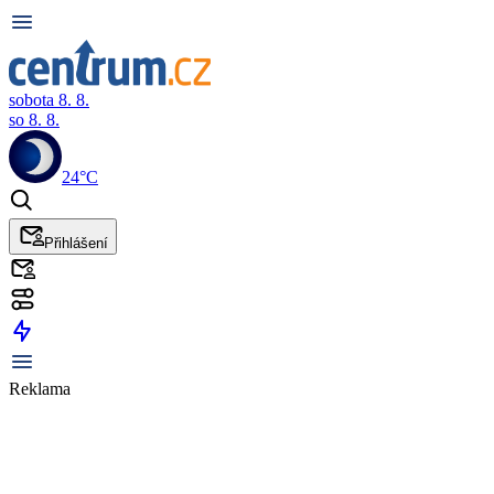
sobota 8. 8.
so 8. 8.
24°C
Přihlášení
Reklama