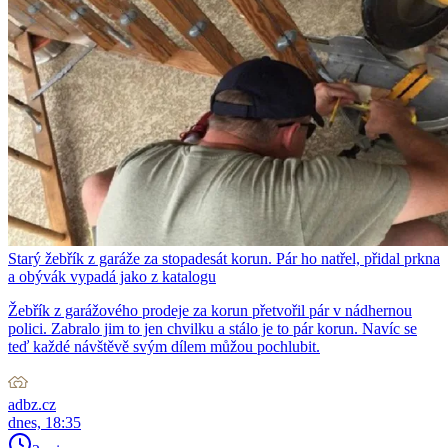
Starý žebřík z garáže za stopadesát korun. Pár ho natřel, přidal prkna
a obývák vypadá jako z katalogu
Žebřík z garážového prodeje za korun přetvořil pár v nádhernou
polici. Zabralo jim to jen chvilku a stálo je to pár korun. Navíc se
teď každé návštěvě svým dílem můžou pochlubit.
adbz.cz
dnes, 18:35