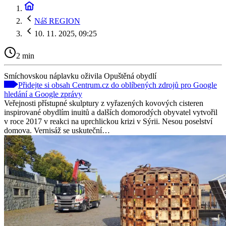
Náš REGION
10. 11. 2025, 09:25
2 min
Smíchovskou náplavku oživila Opuštěná obydlí
Přidejte si obsah Centrum.cz do oblíbených zdrojů pro Google
hledání a Google zprávy
Veřejnosti přístupné skulptury z vyřazených kovových cisteren
inspirované obydlím inuitů a dalších domorodých obyvatel vytvořil
v roce 2017 v reakci na uprchlickou krizi v Sýrii. Nesou poselství
domova. Vernisáž se uskuteční…