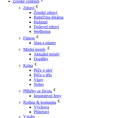
Ženské centrum
Zdraví
Ženské zdraví
Babiččina lékárna
Hubnutí
Duševní zdraví
Wellbeing
Fitness
Jóga a pilates
Módní trendy
Aktuální trendy
Doplňky
Krása
Péče o pleť
Péče o tělo
Vlasy
Nehty
Příběhy ze života
Inspirativní ženy
Rodina & komunita
Výchova
Přátelství
Vztahy