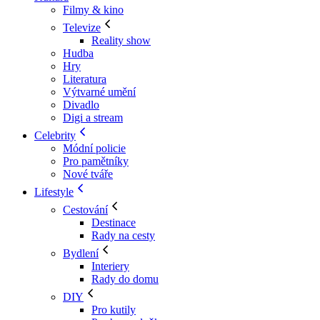
Filmy & kino
Televize
Reality show
Hudba
Hry
Literatura
Výtvarné umění
Divadlo
Digi a stream
Celebrity
Módní policie
Pro pamětníky
Nové tváře
Lifestyle
Cestování
Destinace
Rady na cesty
Bydlení
Interiery
Rady do domu
DIY
Pro kutily