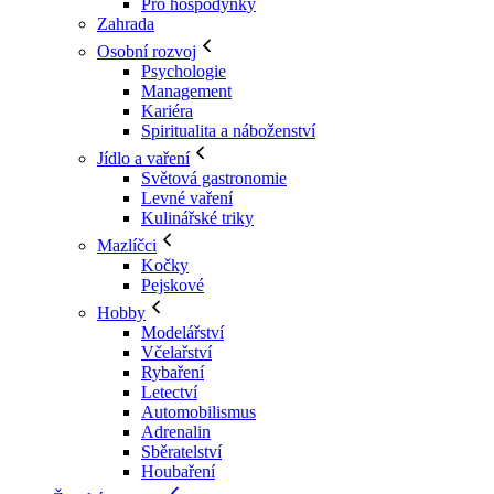
Pro hospodyňky
Zahrada
Osobní rozvoj
Psychologie
Management
Kariéra
Spiritualita a náboženství
Jídlo a vaření
Světová gastronomie
Levné vaření
Kulinářské triky
Mazlíčci
Kočky
Pejskové
Hobby
Modelářství
Včelařství
Rybaření
Letectví
Automobilismus
Adrenalin
Sběratelství
Houbaření