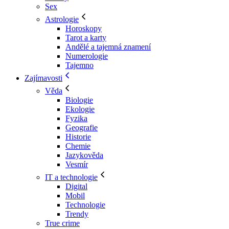
Sex
Astrologie
Horoskopy
Tarot a karty
Andělé a tajemná znamení
Numerologie
Tajemno
Zajímavosti
Věda
Biologie
Ekologie
Fyzika
Geografie
Historie
Chemie
Jazykověda
Vesmír
IT a technologie
Digital
Mobil
Technologie
Trendy
True crime