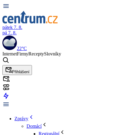
pátek 7. 8.
pá 7. 8.
22°C
Internet
Firmy
Recepty
Slovníky
Přihlášení
Zprávy
Domácí
Regionální