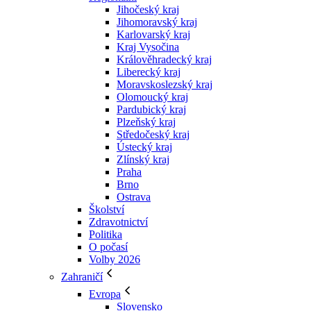
Jihočeský kraj
Jihomoravský kraj
Karlovarský kraj
Kraj Vysočina
Králověhradecký kraj
Liberecký kraj
Moravskoslezský kraj
Olomoucký kraj
Pardubický kraj
Plzeňský kraj
Středočeský kraj
Ústecký kraj
Zlínský kraj
Praha
Brno
Ostrava
Školství
Zdravotnictví
Politika
O počasí
Volby 2026
Zahraničí
Evropa
Slovensko