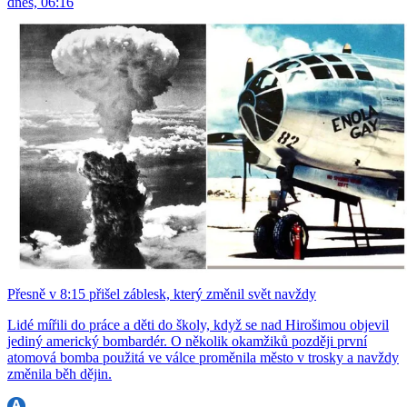
dnes, 06:16
Přesně v 8:15 přišel záblesk, který změnil svět navždy
Lidé mířili do práce a děti do školy, když se nad Hirošimou objevil
jediný americký bombardér. O několik okamžiků později první
atomová bomba použitá ve válce proměnila město v trosky a navždy
změnila běh dějin.