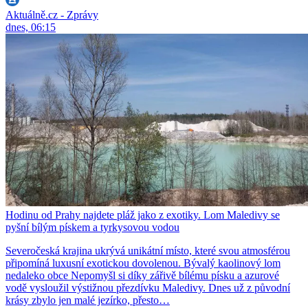
Aktuálně.cz - Zprávy
dnes, 06:15
Hodinu od Prahy najdete pláž jako z exotiky. Lom Maledivy se
pyšní bílým pískem a tyrkysovou vodou
Severočeská krajina ukrývá unikátní místo, které svou atmosférou
připomíná luxusní exotickou dovolenou. Bývalý kaolinový lom
nedaleko obce Nepomyšl si díky zářivě bílému písku a azurové
vodě vysloužil výstižnou přezdívku Maledivy. Dnes už z původní
krásy zbylo jen malé jezírko, přesto…