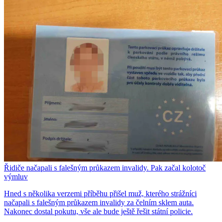
Řidiče načapali s falešným průkazem invalidy. Pak začal kolotoč
výmluv
Hned s několika verzemi příběhu přišel muž, kterého strážníci
načapali s falešným průkazem invalidy za čelním sklem auta.
Nakonec dostal pokutu, vše ale bude ještě řešit státní policie.