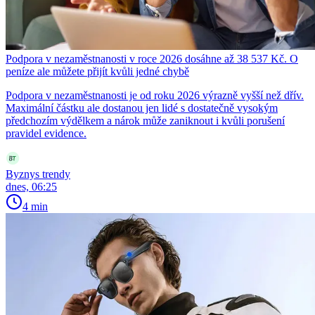
Podpora v nezaměstnanosti v roce 2026 dosáhne až 38 537 Kč. O
peníze ale můžete přijít kvůli jedné chybě
Podpora v nezaměstnanosti je od roku 2026 výrazně vyšší než dřív.
Maximální částku ale dostanou jen lidé s dostatečně vysokým
předchozím výdělkem a nárok může zaniknout i kvůli porušení
pravidel evidence.
Byznys trendy
dnes, 06:25
4 min