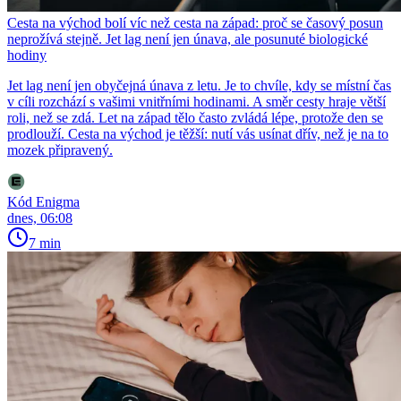
Cesta na východ bolí víc než cesta na západ: proč se časový posun
neprožívá stejně. Jet lag není jen únava, ale posunuté biologické
hodiny
Jet lag není jen obyčejná únava z letu. Je to chvíle, kdy se místní čas
v cíli rozchází s vašimi vnitřními hodinami. A směr cesty hraje větší
roli, než se zdá. Let na západ tělo často zvládá lépe, protože den se
prodlouží. Cesta na východ je těžší: nutí vás usínat dřív, než je na to
mozek připravený.
Kód Enigma
dnes, 06:08
7 min