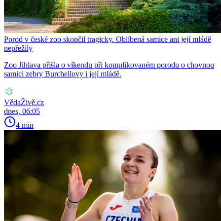
Porod v české zoo skončil tragicky. Oblíbená samice ani její mládě
nepřežily
Zoo Jihlava přišla o víkendu při komplikovaném porodu o chovnou
samici zebry Burchellovy i její mládě.
VědaŽivě.cz
dnes, 06:05
4 min