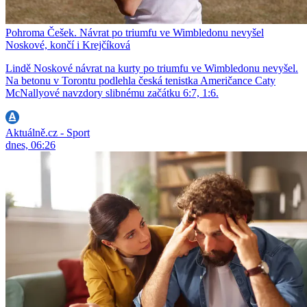
Pohroma Češek. Návrat po triumfu ve Wimbledonu nevyšel
Noskové, končí i Krejčíková
Lindě Noskové návrat na kurty po triumfu ve Wimbledonu nevyšel.
Na betonu v Torontu podlehla česká tenistka Američance Caty
McNallyové navzdory slibnému začátku 6:7, 1:6.
Aktuálně.cz - Sport
dnes, 06:26