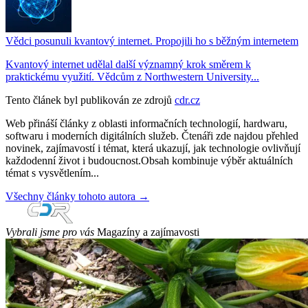
Vědci posunuli kvantový internet. Propojili ho s běžným internetem
Kvantový internet udělal další významný krok směrem k
praktickému využití. Vědcům z Northwestern University...
Tento článek byl publikován ze zdrojů
cdr.cz
Web přináší články z oblasti informačních technologií, hardwaru,
softwaru i moderních digitálních služeb. Čtenáři zde najdou přehled
novinek, zajímavostí i témat, která ukazují, jak technologie ovlivňují
každodenní život i budoucnost.Obsah kombinuje výběr aktuálních
témat s vysvětlením...
Všechny články tohoto autora →
Vybrali jsme pro vás
Magazíny a zajímavosti