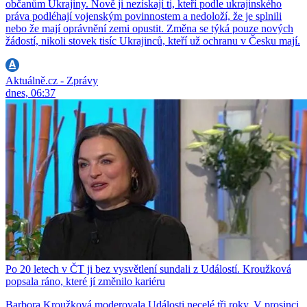
občanům Ukrajiny. Nově ji nezískají ti, kteří podle ukrajinského
práva podléhají vojenským povinnostem a nedoloží, že je splnili
nebo že mají oprávnění zemi opustit. Změna se týká pouze nových
žádostí, nikoli stovek tisíc Ukrajinců, kteří už ochranu v Česku mají.
Aktuálně.cz - Zprávy
dnes, 06:37
Po 20 letech v ČT ji bez vysvětlení sundali z Událostí. Kroužková
popsala ráno, které jí změnilo kariéru
Barbora Kroužková moderovala Události necelé tři roky. V prosinci