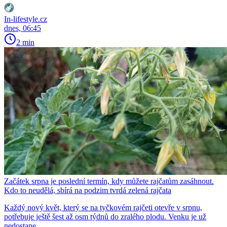
In-lifestyle.cz
dnes, 06:45
2 min
Začátek srpna je poslední termín, kdy můžete rajčatům zasáhnout.
Kdo to neudělá, sbírá na podzim tvrdá zelená rajčata
Každý nový květ, který se na tyčkovém rajčeti otevře v srpnu,
potřebuje ještě šest až osm týdnů do zralého plodu. Venku je už
nedostane.