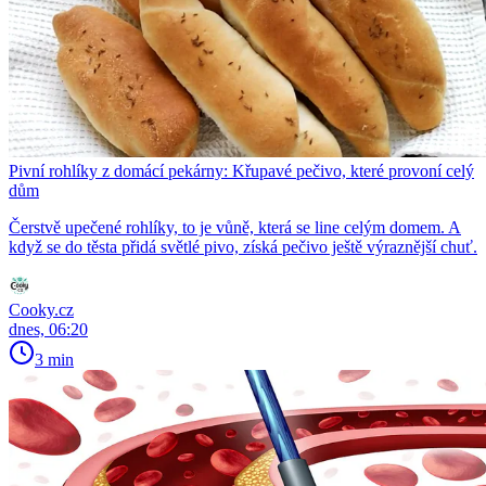
Pivní rohlíky z domácí pekárny: Křupavé pečivo, které provoní celý
dům
Čerstvě upečené rohlíky, to je vůně, která se line celým domem. A
když se do těsta přidá světlé pivo, získá pečivo ještě výraznější chuť.
Cooky.cz
dnes, 06:20
3 min