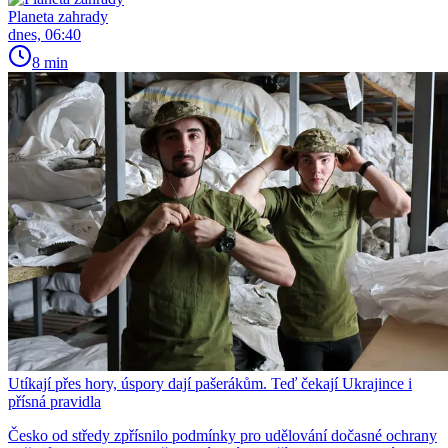
Planeta zahrady
dnes, 06:40
8 min
Utíkají přes hory, úspory dají pašerákům. Teď čekají Ukrajince i
přísná pravidla
Česko od středy zpřísnilo podmínky pro udělování dočasné ochrany