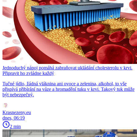
Jednoduchý nápoj pomáhá zabraňovat ukládání cholesterolu v krvi.
Připravit ho zvládne každý
Tučné jídlo, žádná vláknina ani ovoce a zelenina, alkohol, to vše
přispívá přibírání na váze a hromadění tuku v krvi. Takový tuk může
být nebezpečný.
Krasnezeny.eu
dnes, 06:19
2 min