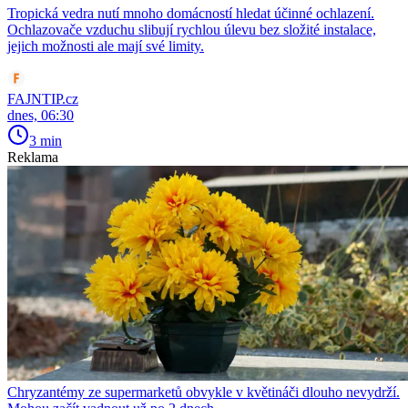
Tropická vedra nutí mnoho domácností hledat účinné ochlazení.
Ochlazovače vzduchu slibují rychlou úlevu bez složité instalace,
jejich možnosti ale mají své limity.
FAJNTIP.cz
dnes, 06:30
3 min
Reklama
Chryzantémy ze supermarketů obvykle v květináči dlouho nevydrží.