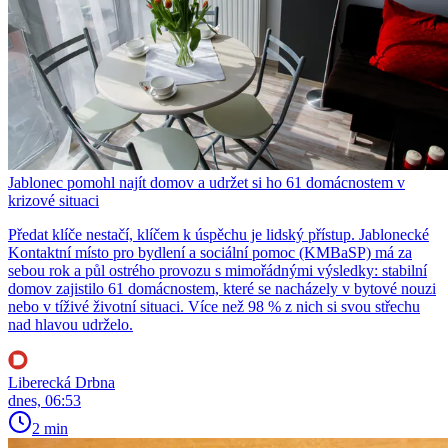
Jablonec pomohl najít domov a udržet si ho 61 domácnostem v
krizové situaci
Předat klíče nestačí, klíčem k úspěchu je lidský přístup. Jablonecké
Kontaktní místo pro bydlení a sociální pomoc (KMBaSP) má za
sebou rok a půl ostrého provozu s mimořádnými výsledky: stabilní
domov zajistilo 61 domácnostem, které se nacházely v bytové nouzi
nebo v tíživé životní situaci. Více než 98 % z nich si svou střechu
nad hlavou udrželo.
Liberecká Drbna
dnes, 06:53
2 min