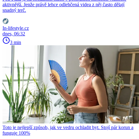
aktivnější. Jenže právě lehce odlehčená videa z něj často dělají
snadný terč.
In-lifestyle.cz
dnes, 06:32
3 min
Toto je nejlepší způsob, jak ve vedru ochladit byt. Stojí pár korun a
funguje 100%