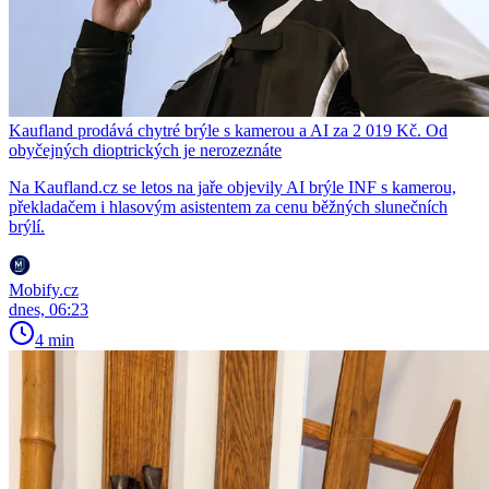
Kaufland prodává chytré brýle s kamerou a AI za 2 019 Kč. Od
obyčejných dioptrických je nerozeznáte
Na Kaufland.cz se letos na jaře objevily AI brýle INF s kamerou,
překladačem i hlasovým asistentem za cenu běžných slunečních
brýlí.
Mobify.cz
dnes, 06:23
4 min