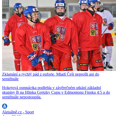
Zklamání a rychlý pád z euforie. Mladí Češi neprošli ani do
semifinále
Hokejová osmnáctka podlehla v závěrečném utkání základní
skupiny B na Hlinka Gretzky Cupu v Edmontonu Finsku 4:5 a do
semifinále nepostoupila.
Aktuálně.cz - Sport