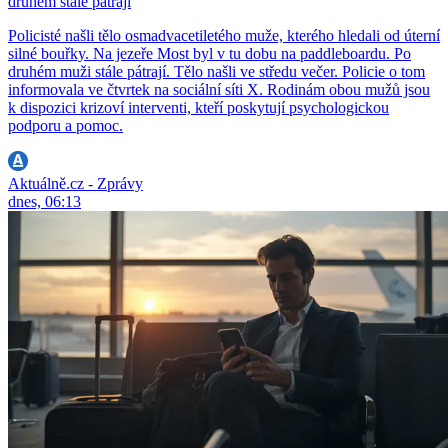
druhém stále pátrají
Policisté našli tělo osmadvacetiletého muže, kterého hledali od úterní
silné bouřky. Na jezeře Most byl v tu dobu na paddleboardu. Po
druhém muži stále pátrají. Tělo našli ve středu večer. Policie o tom
informovala ve čtvrtek na sociální síti X. Rodinám obou mužů jsou
k dispozici krizoví interventi, kteří poskytují psychologickou
podporu a pomoc.
Aktuálně.cz - Zprávy
dnes, 06:13