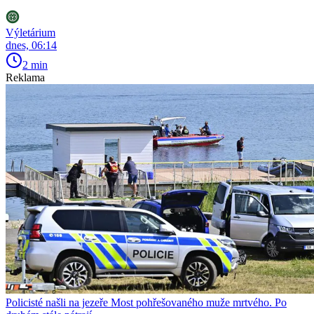
Výletárium
dnes, 06:14
2 min
Reklama
Policisté našli na jezeře Most pohřešovaného muže mrtvého. Po