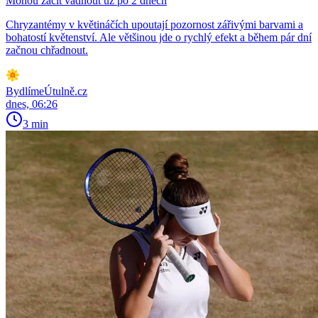
Mohou začít vadnout už po 2 dnech
Chryzantémy v květináčích upoutají pozornost zářivými barvami a
bohatostí květenství. Ale většinou jde o rychlý efekt a během pár dní
začnou chřadnout.
BydlímeÚtulně.cz
dnes, 06:26
3 min