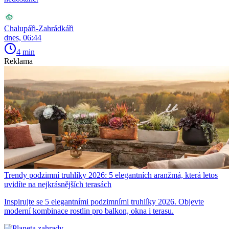
Chalupáři-Zahrádkáři
dnes, 06:44
4 min
Reklama
Trendy podzimní truhlíky 2026: 5 elegantních aranžmá, která letos
uvidíte na nejkrásnějších terasách
Inspirujte se 5 elegantními podzimními truhlíky 2026. Objevte
moderní kombinace rostlin pro balkon, okna i terasu.