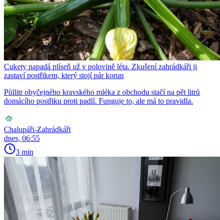
Cukety napadá plíseň už v polovině léta. Zkušení zahrádkáři ji
zastaví postřikem, který stojí pár korun
Půllitr obyčejného kravského mléka z obchodu stačí na pět litrů
domácího postřiku proti padlí. Funguje to, ale má to pravidla.
Chalupáři-Zahrádkáři
dnes, 06:55
3 min