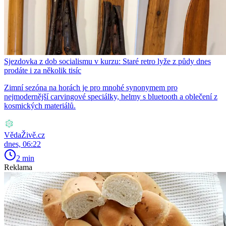
Sjezdovka z dob socialismu v kurzu: Staré retro lyže z půdy dnes
prodáte i za několik tisíc
Zimní sezóna na horách je pro mnohé synonymem pro
nejmodernější carvingové speciálky, helmy s bluetooth a oblečení z
kosmických materiálů.
VědaŽivě.cz
dnes, 06:22
2 min
Reklama