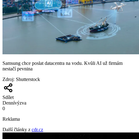
Samsung chce poslat datacentra na vodu. Kvůli AI už firmám
nestačí pevnina
Zdroj
:
Shutterstock
Sdílet
Denní
výzva
0
Reklama
Další články z
cdr.cz