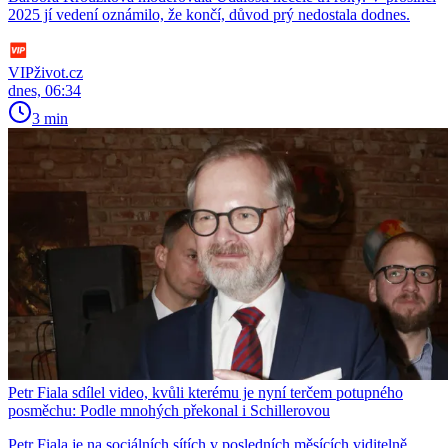
2025 jí vedení oznámilo, že končí, důvod prý nedostala dodnes.
VIPživot.cz
dnes, 06:34
3 min
Petr Fiala sdílel video, kvůli kterému je nyní terčem potupného
posměchu: Podle mnohých překonal i Schillerovou
Petr Fiala je na sociálních sítích v posledních měsících viditelně