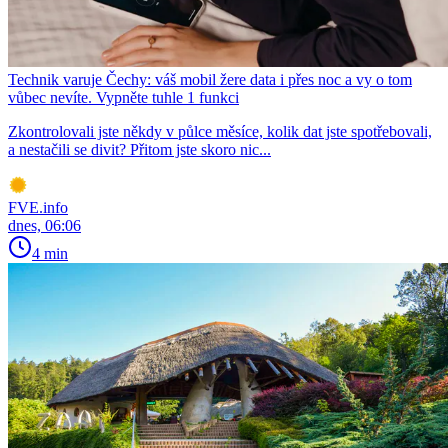
Technik varuje Čechy: váš mobil žere data i přes noc a vy o tom
vůbec nevíte. Vypněte tuhle 1 funkci
Zkontrolovali jste někdy v půlce měsíce, kolik dat jste spotřebovali,
a nestačili se divit? Přitom jste skoro nic...
FVE.info
dnes, 06:06
4 min