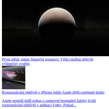
První měsíc mimo Sluneční soustavu: Vědci možná objevili
výjimečný systém
Rozpoznávání obličejů v iPhonu může Apple přijít extrémně draho
Apple prohrál další pokus o zastavení hromadné žaloby kvůli
rozpoznávání obličejů v aplikaci Fotky. Pokud...