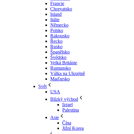
Francie
Chorvatsko
Island
Itálie
Německo
Polsko
Rakousko
Řecko
Rusko
Španělsko
Švédsko
Velká Británie
Rumunsko
Válka na Ukrajině
Maďarsko
Svět
USA
Blízký východ
Izrael
Palestina
Asie
Čína
Jižní Korea