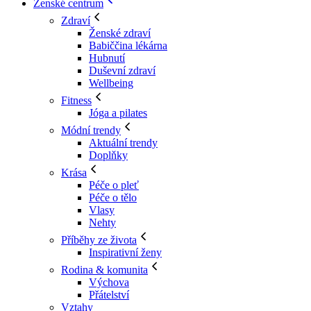
Ženské centrum
Zdraví
Ženské zdraví
Babiččina lékárna
Hubnutí
Duševní zdraví
Wellbeing
Fitness
Jóga a pilates
Módní trendy
Aktuální trendy
Doplňky
Krása
Péče o pleť
Péče o tělo
Vlasy
Nehty
Příběhy ze života
Inspirativní ženy
Rodina & komunita
Výchova
Přátelství
Vztahy