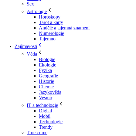
Sex
Astrologie
Horoskopy
Tarot a karty
Andělé a tajemná znamení
Numerologie
Tajemno
Zajímavosti
Věda
Biologie
Ekologie
Fyzika
Geografie
Historie
Chemie
Jazykověda
Vesmír
IT a technologie
Digital
Mobil
Technologie
Trendy
True crime