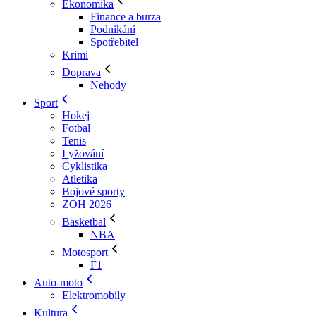
Ekonomika
Finance a burza
Podnikání
Spotřebitel
Krimi
Doprava
Nehody
Sport
Hokej
Fotbal
Tenis
Lyžování
Cyklistika
Atletika
Bojové sporty
ZOH 2026
Basketbal
NBA
Motosport
F1
Auto-moto
Elektromobily
Kultura