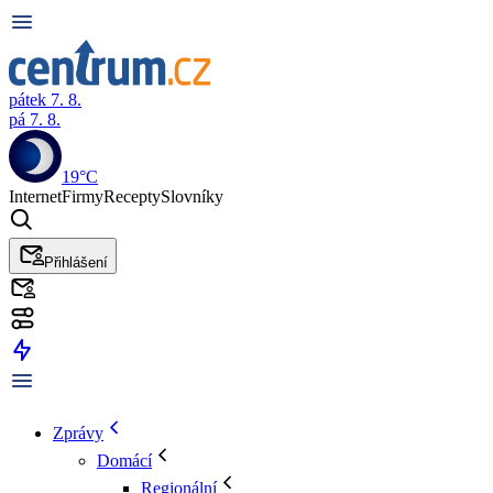
pátek 7. 8.
pá 7. 8.
19°C
Internet
Firmy
Recepty
Slovníky
Přihlášení
Zprávy
Domácí
Regionální