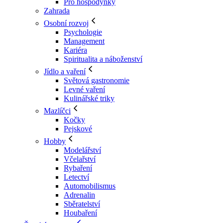
Pro hospodyňky
Zahrada
Osobní rozvoj
Psychologie
Management
Kariéra
Spiritualita a náboženství
Jídlo a vaření
Světová gastronomie
Levné vaření
Kulinářské triky
Mazlíčci
Kočky
Pejskové
Hobby
Modelářství
Včelařství
Rybaření
Letectví
Automobilismus
Adrenalin
Sběratelství
Houbaření