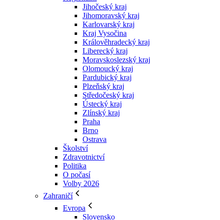
Jihočeský kraj
Jihomoravský kraj
Karlovarský kraj
Kraj Vysočina
Králověhradecký kraj
Liberecký kraj
Moravskoslezský kraj
Olomoucký kraj
Pardubický kraj
Plzeňský kraj
Středočeský kraj
Ústecký kraj
Zlínský kraj
Praha
Brno
Ostrava
Školství
Zdravotnictví
Politika
O počasí
Volby 2026
Zahraničí
Evropa
Slovensko