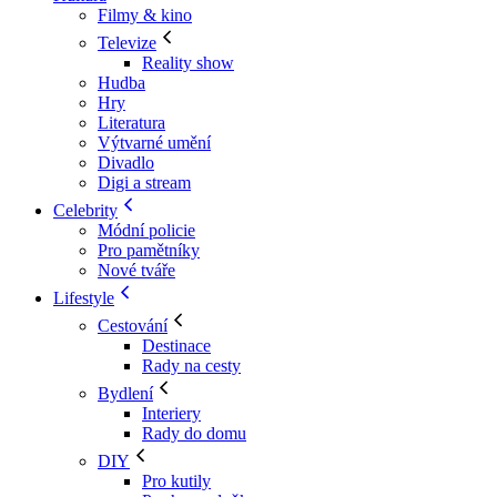
Filmy & kino
Televize
Reality show
Hudba
Hry
Literatura
Výtvarné umění
Divadlo
Digi a stream
Celebrity
Módní policie
Pro pamětníky
Nové tváře
Lifestyle
Cestování
Destinace
Rady na cesty
Bydlení
Interiery
Rady do domu
DIY
Pro kutily