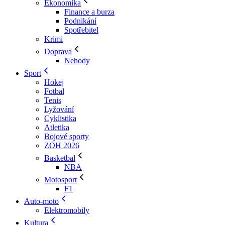
Ekonomika
Finance a burza
Podnikání
Spotřebitel
Krimi
Doprava
Nehody
Sport
Hokej
Fotbal
Tenis
Lyžování
Cyklistika
Atletika
Bojové sporty
ZOH 2026
Basketbal
NBA
Motosport
F1
Auto-moto
Elektromobily
Kultura