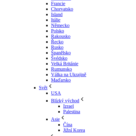
Francie
Chorvatsko
Island
Itálie
Německo
Polsko
Rakousko
Řecko
Rusko
Španělsko
Švédsko
Velká Británie
Rumunsko
Válka na Ukrajině
Maďarsko
Svět
USA
Blízký východ
Izrael
Palestina
Asie
Čína
Jižní Korea