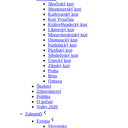
Jihočeský kraj
Jihomoravský kraj
Karlovarský kraj
Kraj Vysočina
Králověhradecký kraj
Liberecký kraj
Moravskoslezský kraj
Olomoucký kraj
Pardubický kraj
Plzeňský kraj
Středočeský kraj
Ústecký kraj
Zlínský kraj
Praha
Brno
Ostrava
Školství
Zdravotnictví
Politika
O počasí
Volby 2026
Zahraničí
Evropa
Slovensko