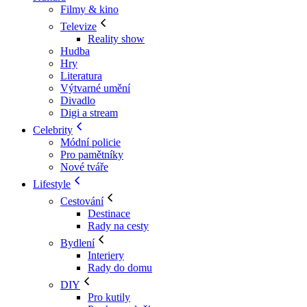
Filmy & kino
Televize
Reality show
Hudba
Hry
Literatura
Výtvarné umění
Divadlo
Digi a stream
Celebrity
Módní policie
Pro pamětníky
Nové tváře
Lifestyle
Cestování
Destinace
Rady na cesty
Bydlení
Interiery
Rady do domu
DIY
Pro kutily