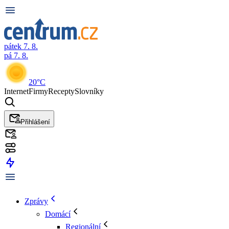
pátek 7. 8.
pá 7. 8.
20°C
Internet
Firmy
Recepty
Slovníky
Přihlášení
Zprávy
Domácí
Regionální