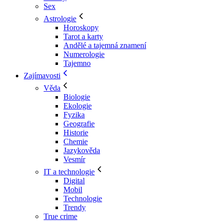
Sex
Astrologie
Horoskopy
Tarot a karty
Andělé a tajemná znamení
Numerologie
Tajemno
Zajímavosti
Věda
Biologie
Ekologie
Fyzika
Geografie
Historie
Chemie
Jazykověda
Vesmír
IT a technologie
Digital
Mobil
Technologie
Trendy
True crime