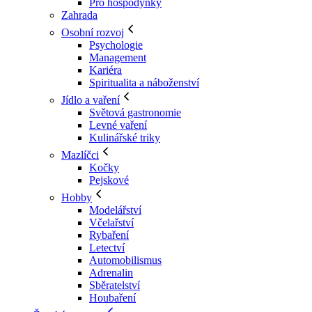
Pro hospodyňky
Zahrada
Osobní rozvoj
Psychologie
Management
Kariéra
Spiritualita a náboženství
Jídlo a vaření
Světová gastronomie
Levné vaření
Kulinářské triky
Mazlíčci
Kočky
Pejskové
Hobby
Modelářství
Včelařství
Rybaření
Letectví
Automobilismus
Adrenalin
Sběratelství
Houbaření