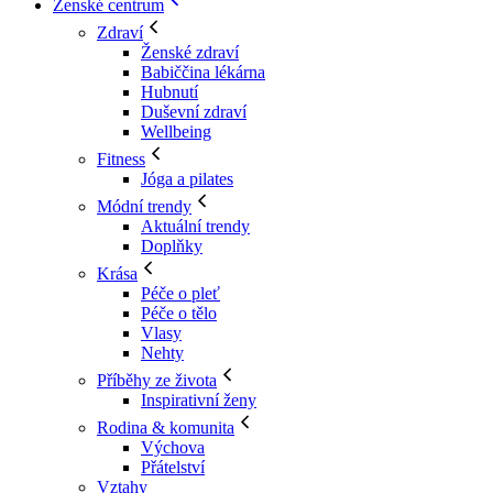
Ženské centrum
Zdraví
Ženské zdraví
Babiččina lékárna
Hubnutí
Duševní zdraví
Wellbeing
Fitness
Jóga a pilates
Módní trendy
Aktuální trendy
Doplňky
Krása
Péče o pleť
Péče o tělo
Vlasy
Nehty
Příběhy ze života
Inspirativní ženy
Rodina & komunita
Výchova
Přátelství
Vztahy