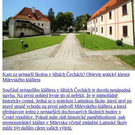
Kam za nejstarší školou v jižních Čechách? Objevte gotický klenot
Milevského kláštera
Součástí nejstaršího kláštera v jižních Čechách je docela nenápadná
stavba. Na první pohled byste do ní neřekli, že je mimořádně
historicky cenná. Jedná se o gotickou Latinskou školu, která stojí po
pravé straně vchodu na první nádvoří Milevského kláštera a která
představuje jednu z nejstarších dochovaných školních budov v
České republice. Pokud máte rádi historické pamětihodnosti, pak
premonstrátský klášter v Milevsku včetně zmíněné Latinské školy
může být dalším cílem vašich výletů.