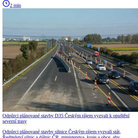
2 min
Odpůrci plánované stavby D35 Českým rájem vyzvali k opuštění
severní trasy
Odpůrci plánované stavby silnice Českým rájem vyzvali stát,
Ředitelství silnic a dálnic ČR, ministerstva, kraje a obce, aby