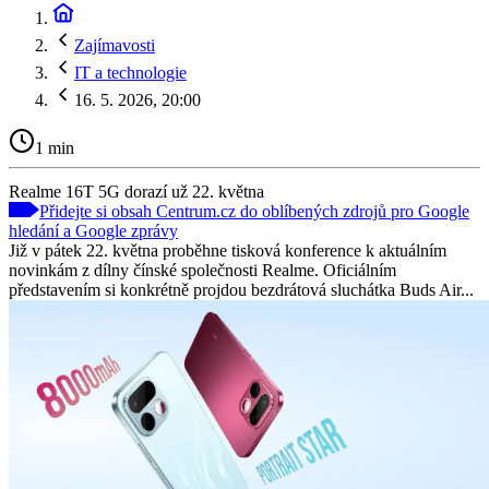
Zajímavosti
IT a technologie
16. 5. 2026, 20:00
1 min
Realme 16T 5G dorazí už 22. května
Přidejte si obsah Centrum.cz do oblíbených zdrojů pro Google
hledání a Google zprávy
Již v pátek 22. května proběhne tisková konference k aktuálním
novinkám z dílny čínské společnosti Realme. Oficiálním
představením si konkrétně projdou bezdrátová sluchátka Buds Air...