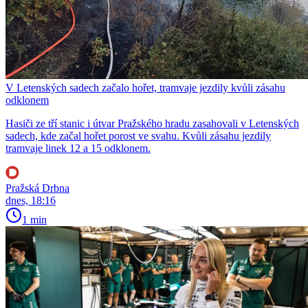
V Letenských sadech začalo hořet, tramvaje jezdily kvůli zásahu
odklonem
Hasiči ze tří stanic i útvar Pražského hradu zasahovali v Letenských
sadech, kde začal hořet porost ve svahu. Kvůli zásahu jezdily
tramvaje linek 12 a 15 odklonem.
Pražská Drbna
dnes, 18:16
1 min