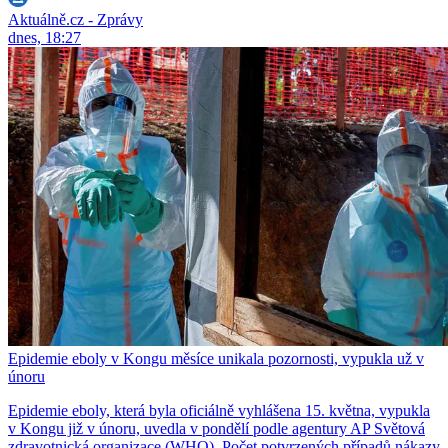
Aktuálně.cz - Zprávy
dnes, 18:27
Epidemie eboly v Kongu měsíce unikala pozornosti, vypukla už v
únoru
Epidemie eboly, která byla oficiálně vyhlášena 15. května, vypukla
v Kongu již v únoru, uvedla v pondělí podle agentury AP Světová
zdravotnická organizace (WHO). Počet potvrzených případů nákazy