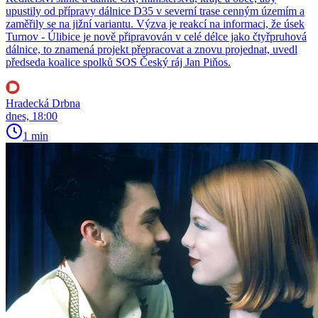
upustily od přípravy dálnice D35 v severní trase cenným územím a
zaměřily se na jižní variantu. Výzva je reakcí na informaci, že úsek
Turnov - Úlibice je nově připravován v celé délce jako čtyřpruhová
dálnice, to znamená projekt přepracovat a znovu projednat, uvedl
předseda koalice spolků SOS Český ráj Jan Piňos.
Hradecká Drbna
dnes, 18:00
1 min