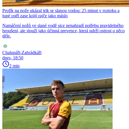
Profík na nože ukázal trik se slanou vodou: 25 minut v roztoku a
tupé ostří zase krájí rajče jako máslo
Namáčení nožů ve slané vodě sice nenahradí potřebu pravidelného
broušení, ale slouží jako účinná prevence, která udrží ostrost o něco
déle.
Chalupáři-Zahrádkáři
dnes, 18:50
2 min