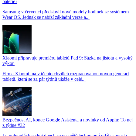
baterie?
Samsung v červenci představil nové modely hodinek se systémem
Wear OS. Jednak se nabízí základní verze a...
Xiaomi připravuje premiéru tabletů Pad 9: Sázka na jistotu a vysoký
výkon
Firma Xiaomi má v těchto chvílích rozpracovanou novou generaci
tabletů, která se za pár týdnů ukáže v celé...
Bezpečnost AI, konec Google Asistenta a novinky od Applu: To nej
z týdne #32
I v uplynulých sedmi dnech se ve světě technologií udála spousta