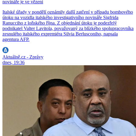
novináře je ve vězení
Italské úřady v pondělí oznámily další zatčení v případu bombového
útoku na vozidla italského investigativního novináře Sigfrida
Ranucciho z loňského října. Z objednání útoku je podezřelý
podnikatel Valter Lavitola, považovaný za blízkého spolupracovníka
zesnulého italského expremiéra Silvia Berlusconiho, napsala
agentura AFP.
Aktuálně.cz - Zprávy
dnes, 19:36