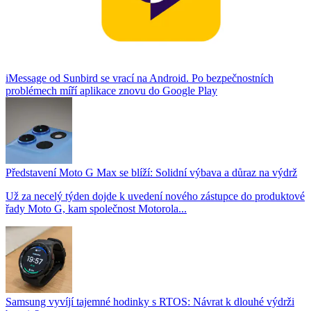
iMessage od Sunbird se vrací na Android. Po bezpečnostních
problémech míří aplikace znovu do Google Play
Představení Moto G Max se blíží: Solidní výbava a důraz na výdrž
Už za necelý týden dojde k uvedení nového zástupce do produktové
řady Moto G, kam společnost Motorola...
Samsung vyvíjí tajemné hodinky s RTOS: Návrat k dlouhé výdrži