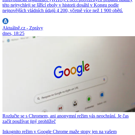
této nejrychleji se šířící eboly v historii dosáhl v Kongu podle
nejnovějších vládních údajů 4 200, včetně více než 1 900 obětí.
Aktuálně.cz - Zprávy
dnes, 18:25
Rozlučte se s Chromem, ani anonymní režim vás neochrání. Je čas
začít používat jiný prohlížeč
Inkognito režim v Google Chrome maže stopy jen na vašem