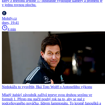
který z telefonu iPhone 17 odstraníte vystouplé kamery a promění je
v jednu rovnou plochu.
Mobify.cz
dnes, 19:41
4 min
Nedokážu to vysvětlit, říká Toto Wolff o Antonelliho výkonu
Mladý italský závodník zažívá teprve svou druhou sezónu ve
formuli 1. Přesto mu stačil pouhý rok na to, aby se stal z
podceňovaného nováčka, lídrem šampionátu. To kromě fanoušků a