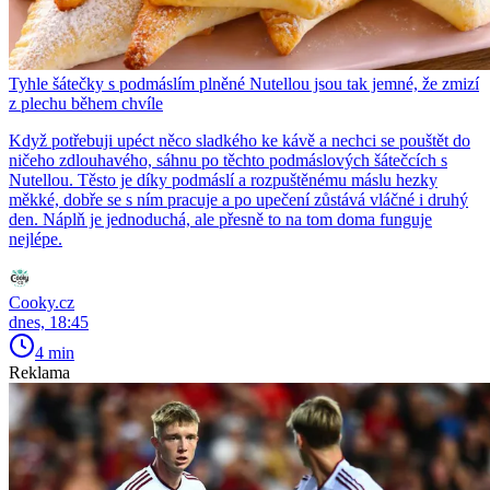
Tyhle šátečky s podmáslím plněné Nutellou jsou tak jemné, že zmizí
z plechu během chvíle
Když potřebuji upéct něco sladkého ke kávě a nechci se pouštět do
ničeho zdlouhavého, sáhnu po těchto podmáslových šátečcích s
Nutellou. Těsto je díky podmáslí a rozpuštěnému máslu hezky
měkké, dobře se s ním pracuje a po upečení zůstává vláčné i druhý
den. Náplň je jednoduchá, ale přesně to na tom doma funguje
nejlépe.
Cooky.cz
dnes, 18:45
4 min
Reklama