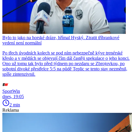
Bylo to jako na horské dráze, hřímal Hyský. Ztratit tříbrankové
vedení není normální
Po třech úvodních kolech se pod ním nebezpečně kýve trenérské
křeslo a v médiích se objevují čím dál častěji spekulace o jeho konci.
Ono už tomu tak bylo před týdnem po nezdaru se Zbrojovkou, po
sobotní divoké přestřelce 5:5 na půdě Teplic se tento stav nezměnil,
spíše zintenzivnil.
SportWin
dnes, 19:05
2 min
Reklama