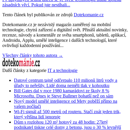
zásadních věcí. Pokud jste nestíhali...
Tento článek byl publikován ze zdrojů
Dotekomanie.cz
Dotekomanie.cz je nezávislý magazín zaměřený na mobilní
technologie, chytrá zařízení a digitální svět. Přináší aktuální novinky,
recenze, návody a komentáře ze světa smartphonů, tabletů, aplikací,
Androidu, Applu, umělé inteligence i dalších technologií, které
ovlivňují každodenní používání...
Všechny články tohoto autora →
Další články z kategorie
IT a technologie
Datové centrum tajně odčerpalo 110 milionů litrů vody a
úřady to neřešily. Lidé doma neměli tlak v kohoutku
Bill Gates dal v roce 1980 kamarádovi ze školy 8 %
Microsoftu. Dnes je Steve Ballmer bohatší než on sám
Nový model umělé inteligence od Mety poběží přímo na
vašem počítači
Wi-Fi signál až 500 metrů od routeru. Stačí znát jeden trik,
který většina lidí ignoruje
Dům s rozlohou 120 m² hotový za 48 hodin: 27letý
podnikatel tiskne celé domy z betonu, jsou o 30 % levnější