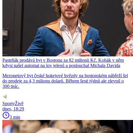
Pastrňák prodává byt v Bostonu za 82 milionů Kč. Kohák v něm
kdysi našel automat na lov jelenů a poslouchal Michala Davida
Mezonetový byt české hokejové hvězdy na bostonském nábřeží šel
do prodeje za 4,3 milionu dolarů. Během šesti týdnů ale zlevnil o
300 tisíc.
SportyŽivě
dnes, 18:29
3 min