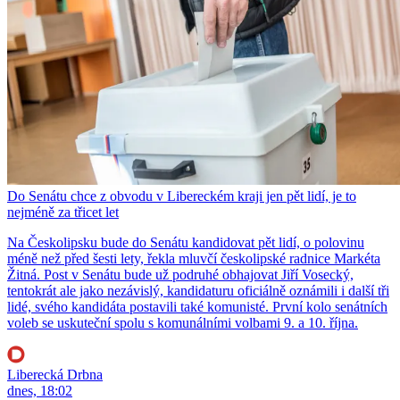
Do Senátu chce z obvodu v Libereckém kraji jen pět lidí, je to
nejméně za třicet let
Na Českolipsku bude do Senátu kandidovat pět lidí, o polovinu
méně než před šesti lety, řekla mluvčí českolipské radnice Markéta
Žitná. Post v Senátu bude už podruhé obhajovat Jiří Vosecký,
tentokrát ale jako nezávislý, kandidaturu oficiálně oznámili i další tři
lidé, svého kandidáta postavili také komunisté. První kolo senátních
voleb se uskuteční spolu s komunálními volbami 9. a 10. října.
Liberecká Drbna
dnes, 18:02