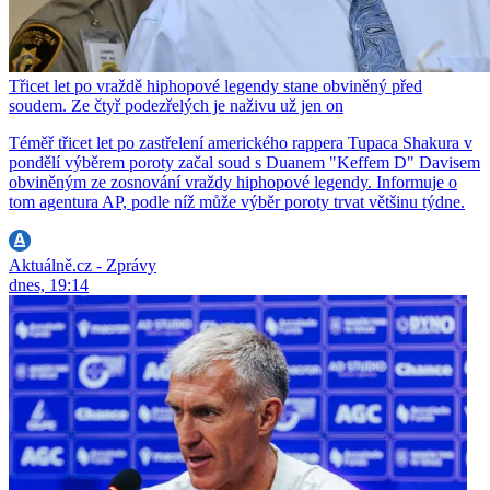
Třicet let po vraždě hiphopové legendy stane obviněný před
soudem. Ze čtyř podezřelých je naživu už jen on
Téměř třicet let po zastřelení amerického rappera Tupaca Shakura v
pondělí výběrem poroty začal soud s Duanem "Keffem D" Davisem
obviněným ze zosnování vraždy hiphopové legendy. Informuje o
tom agentura AP, podle níž může výběr poroty trvat většinu týdne.
Aktuálně.cz - Zprávy
dnes, 19:14