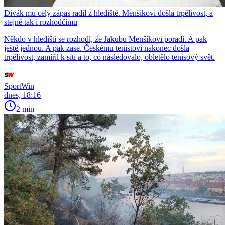
Divák mu celý zápas radil z hlediště. Menšíkovi došla trpělivost, a
stejně tak i rozhodčímu
Někdo v hledišti se rozhodl, že Jakubu Menšíkovi poradí. A pak
ještě jednou. A pak zase. Českému tenistovi nakonec došla
trpělivost, zamířil k síti a to, co následovalo, obletělo tenisový svět.
SportWin
dnes, 18:16
2 min