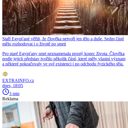
Staří Egypťané věřili, že člověka netvoří jen tělo a duše. Sedm částí
mělo rozhodovat i o životě po smrti
Pro staré Egypťany smrt neznamenala prostý konec života. Člověka
podle jejich představ tvořilo několik částí, které měly vlastní význam
a některé pokračovaly ve své existenci i po odchodu fyzického těla.
EXTRAINFO.cz
dnes, 18:05
3 min
Reklama