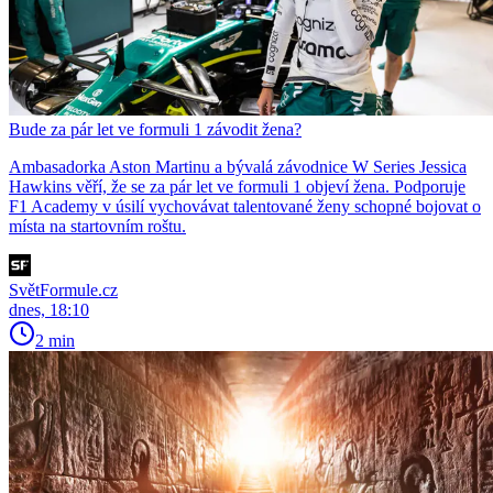
Bude za pár let ve formuli 1 závodit žena?
Ambasadorka Aston Martinu a bývalá závodnice W Series Jessica
Hawkins věří, že se za pár let ve formuli 1 objeví žena. Podporuje
F1 Academy v úsilí vychovávat talentované ženy schopné bojovat o
místa na startovním roštu.
SvětFormule.cz
dnes, 18:10
2 min