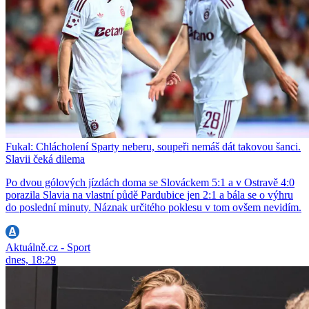
Fukal: Chlácholení Sparty neberu, soupeři nemáš dát takovou šanci.
Slavii čeká dilema
Po dvou gólových jízdách doma se Slováckem 5:1 a v Ostravě 4:0
porazila Slavia na vlastní půdě Pardubice jen 2:1 a bála se o výhru
do poslední minuty. Náznak určitého poklesu v tom ovšem nevidím.
Aktuálně.cz - Sport
dnes, 18:29