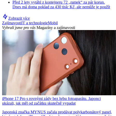
Před 2 lety vytáhl z kontejneru 72 „ramek“ za pár korun.
Dnes má doma poklad za 430 tisíc Kč, ale nemůže je použít
Zobrazit více
Zajímavosti
IT a technologie
Mobil
Vybrali jsme pro vás
Magazíny a zajímavosti
iPhone 17 Pro s rovnými zády bez hrbu fotoaparátu. Japonci
ukázali, jak měl od začátku skutečně vypadat
Japonská značka MYNUS začala prodávat polykarbonátový panel,