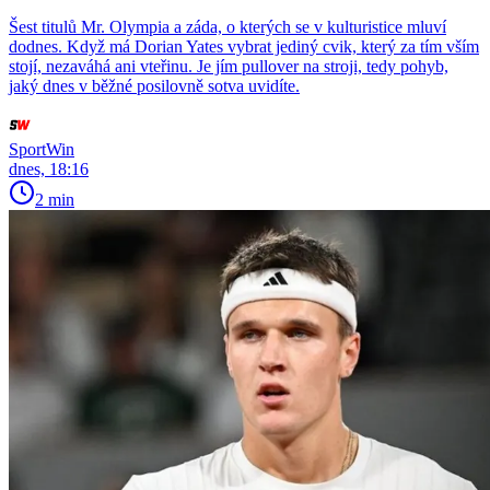
Šest titulů Mr. Olympia a záda, o kterých se v kulturistice mluví
dodnes. Když má Dorian Yates vybrat jediný cvik, který za tím vším
stojí, nezaváhá ani vteřinu. Je jím pullover na stroji, tedy pohyb,
jaký dnes v běžné posilovně sotva uvidíte.
SportWin
dnes, 18:16
2 min