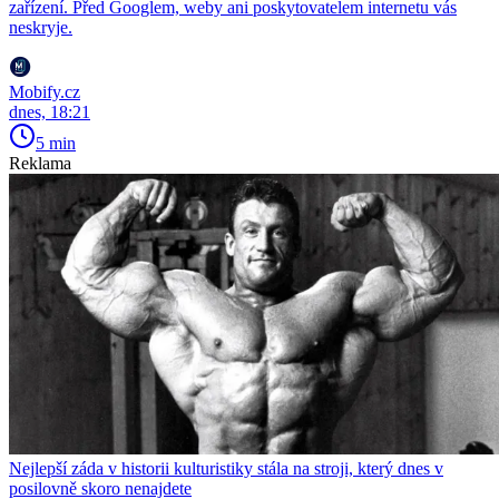
zařízení. Před Googlem, weby ani poskytovatelem internetu vás
neskryje.
Mobify.cz
dnes, 18:21
5 min
Reklama
Nejlepší záda v historii kulturistiky stála na stroji, který dnes v
posilovně skoro nenajdete