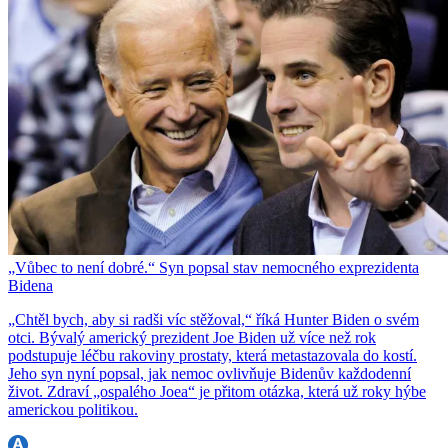
„Vůbec to není dobré.“ Syn popsal stav nemocného exprezidenta
Bidena
„Chtěl bych, aby si radši víc stěžoval,“ říká Hunter Biden o svém
otci. Bývalý americký prezident Joe Biden už více než rok
podstupuje léčbu rakoviny prostaty, která metastazovala do kostí.
Jeho syn nyní popsal, jak nemoc ovlivňuje Bidenův každodenní
život. Zdraví „ospalého Joea“ je přitom otázka, která už roky hýbe
americkou politikou.