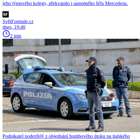
jeho týmového kolegy, překvapilo i samotného šéfa Mercedesu.
SvětFormule.cz
dnes, 19:40
2 min
Podnikatel podezřelý z objednání bombového útoku na italského