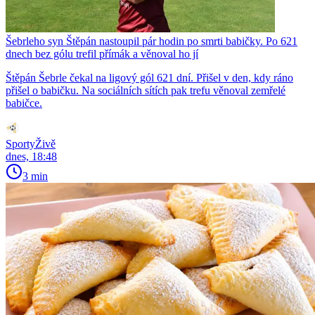
Šebrleho syn Štěpán nastoupil pár hodin po smrti babičky. Po 621
dnech bez gólu trefil přímák a věnoval ho jí
Štěpán Šebrle čekal na ligový gól 621 dní. Přišel v den, kdy ráno
přišel o babičku. Na sociálních sítích pak trefu věnoval zemřelé
babičce.
SportyŽivě
dnes, 18:48
3 min