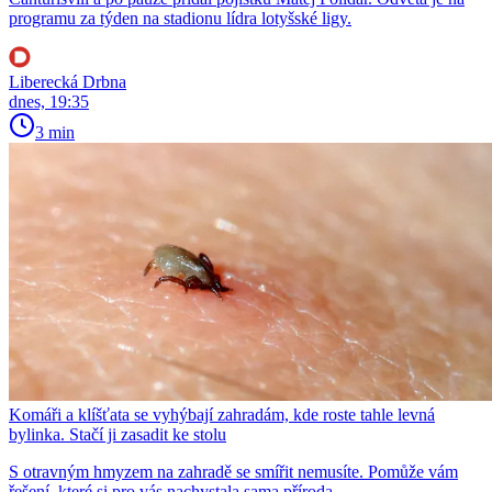
programu za týden na stadionu lídra lotyšské ligy.
Liberecká Drbna
dnes, 19:35
3 min
Komáři a klíšťata se vyhýbají zahradám, kde roste tahle levná
bylinka. Stačí ji zasadit ke stolu
S otravným hmyzem na zahradě se smířit nemusíte. Pomůže vám
řešení, které si pro vás nachystala sama příroda.