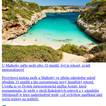
U Mallorky mělo moře přes 33 stupňů, byl to rekord, uvádí
meteorologové
Povrchová teplota moře u Mallorky ve středu odpoledne mírně
přesáhla 33 stupňů a tím zaznamenala nový španělský rekord.
Uvedla to ve čtvrtek meteorologická služba Aemet, která
poznamenala, že moře v okolí Baleárských ostrovů a v západním
Středomoří je letos nadprůměrně teplé, což ovlivňuje například také
noční teploty na pobřeží.