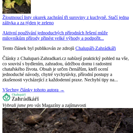
Žloutnoucí listy okurek zachrání tři suroviny z kuchyně. Stačí jedna
zálivka a za týden je zeleno
Aktivní používání jednoduchých přírodních řešení může
milovníkům přírody přinést velké výhody a podpořit...
Tento článek byl publikován ze zdrojů
Chalupáři-Zahrádkáři
Články z Chalupari-Zahradkari.cz nabízejí praktický pohled na vše,
co souvisí s bydlením, zahradou, údržbou domu i radostmi
chatařského života. Obsah je určen čtenářům, kteří ocení
jednoduché návody, chytré vychytávky, přírodní postupy a
zkušenosti vycházející z každodenní praxe. Nechybí tipy na...
Všechny články tohoto autora →
Vybrali jsme pro vás
Magazíny a zajímavosti