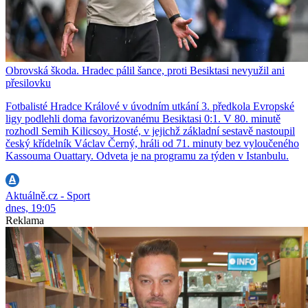
Obrovská škoda. Hradec pálil šance, proti Besiktasi nevyužil ani
přesilovku
Fotbalisté Hradce Králové v úvodním utkání 3. předkola Evropské
ligy podlehli doma favorizovanému Besiktasi 0:1. V 80. minutě
rozhodl Semih Kilicsoy. Hosté, v jejichž základní sestavě nastoupil
český křídelník Václav Černý, hráli od 71. minuty bez vyloučeného
Kassouma Ouattary. Odveta je na programu za týden v Istanbulu.
Aktuálně.cz - Sport
dnes, 19:05
Reklama