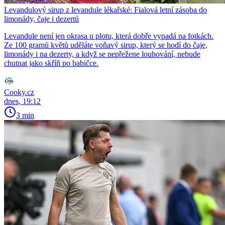
Levandulový sirup z levandule lékařské: Fialová letní zásoba do
limonády, čaje i dezertů
Levandule není jen okrasa u plotu, která dobře vypadá na fotkách.
Ze 100 gramů květů uděláte voňavý sirup, který se hodí do čaje,
limonády i na dezerty, a když se nepřežene louhování, nebude
chutnat jako skříň po babičce.
Cooky.cz
dnes, 19:12
3 min