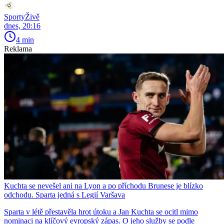
SportyŽivě
dnes, 20:16
4 min
Reklama
Kuchta se nevešel ani na Lyon a po příchodu Brunese je blízko
odchodu. Sparta jedná s Legií Varšava
Sparta v létě přestavěla hrot útoku a Jan Kuchta se ocitl mimo
nominaci na klíčový evropský zápas. O jeho služby se podle