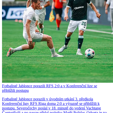
Fotbalisté Jablonce porazili RFS 2:0 a v Konferenční lize se
přiblížili postupu
Fotbalisté Jablonce porazili v úvodním utkání 3. předkola
Konferenční ligy RFS Riga doma 2:0 a výrazně se přiblížili k
postupu. Severočechy poslal v 18. minutě do vedení Vachtang
Čanturišvili a po pauze přidal pojistku Matěj Polidar. Odveta je na