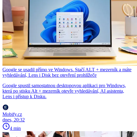
Google se usadil přímo ve Windows. Stačí ALT + mezerník a máte
vyhledávání, Lens i Disk bez otevření prohlížeče
Google spustil samostatnou desktopovou aplikaci pro Windows,
která po stisku Alt + mezerník otevře vyhledávání, AI asistenta,
Lens i přístup k Disku.
Mobify.cz
dnes, 20:32
4 min