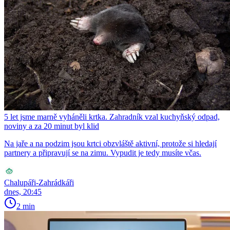
5 let jsme marně vyháněli krtka. Zahradník vzal kuchyňský odpad,
noviny a za 20 minut byl klid
Na jaře a na podzim jsou krtci obzvláště aktivní, protože si hledají
partnery a připravují se na zimu. Vypudit je tedy musíte včas.
Chalupáři-Zahrádkáři
dnes, 20:45
2 min