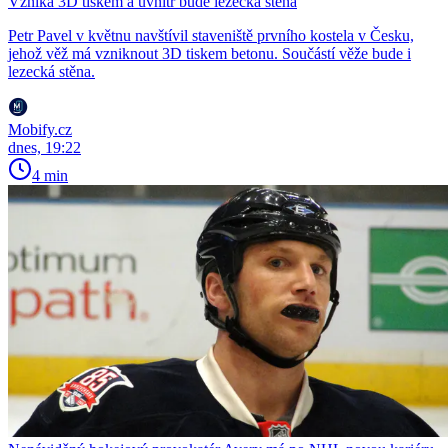
Vzniká 3D tiskem a uvnitř bude lezecká stěna
Petr Pavel v květnu navštívil staveniště prvního kostela v Česku,
jehož věž má vzniknout 3D tiskem betonu. Součástí věže bude i
lezecká stěna.
Mobify.cz
dnes, 19:22
4 min