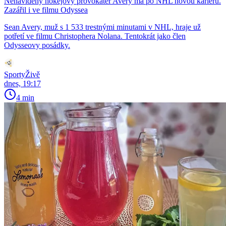
Nenáviděný hokejový provokatér Avery má po NHL novou kariéru.
Zazářil i ve filmu Odyssea
Sean Avery, muž s 1 533 trestnými minutami v NHL, hraje už
potřetí ve filmu Christophera Nolana. Tentokrát jako člen
Odysseovy posádky.
SportyŽivě
dnes, 19:17
4 min