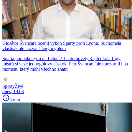
Glosátor Švancara ocenil výkon Sparty proti Lyonu, Suchomela
vlastňák ale nazval šíleným gólem
Sparta porazila Lyon na Letné 2:1 a do odvety 3. předkola Ligy
mistrů si veze jednogólový náskok. Petr Švancara ale upozornil i na
moment, který mohl všechno zhatit.
SportyŽivě
dnes, 19:03
3 min