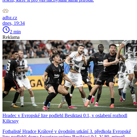
adbz.cz
dnes, 19:34
2 min
Reklama
Hradec v Evropské lize podlehl Besiktasi 0:1, v oslabení rozhodl
Kilicsoy
Fotbalisté Hradce Králové v úvodním utkání 3. předkola Evropské
ligy podlehli doma favorizovanému Besiktasi 0:1. V 80. minutě