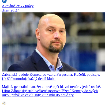
Aktuálně.cz - Zprávy
dnes, 20:27
Zábranský buduje Kometu po vzoru Fergusona. Kučeřík popisuje,
jak šéf kontroluje každý detail klubu
Majitel, generální manažer a nově opět hlavní trenér v jedné osobě.
Libor Zábranský stáhl veškeré sportovní řízení Komety do svých
rukou právě ve chvíli, kdy klub míří do nové éry.