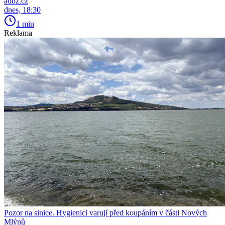
adbz.cz
dnes, 18:30
1 min
Reklama
Pozor na sinice. Hygienici varují před koupáním v části Nových
Mlýnů