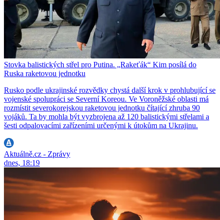
Stovka balistických střel pro Putina. „Rakeťák“ Kim posílá do
Ruska raketovou jednotku
Rusko podle ukrajinské rozvědky chystá další krok v prohlubující se
vojenské spolupráci se Severní Koreou. Ve Voroněžské oblasti má
rozmístit severokorejskou raketovou jednotku čítající zhruba 90
vojáků. Ta by mohla být vyzbrojena až 120 balistickými střelami a
šesti odpalovacími zařízeními určenými k útokům na Ukrajinu.
Aktuálně.cz - Zprávy
dnes, 18:19