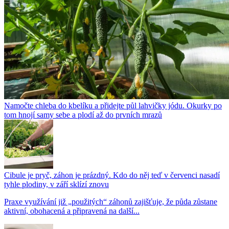
Namočte chleba do kbelíku a přidejte půl lahvičky jódu. Okurky po
tom hnojí samy sebe a plodí až do prvních mrazů
Cibule je pryč, záhon je prázdný. Kdo do něj teď v červenci nasadí
tyhle plodiny, v září sklízí znovu
Praxe využívání již „použitých“ záhonů zajišťuje, že půda zůstane
aktivní, obohacená a připravená na další...