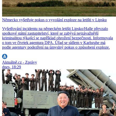
Německo vyšetřuje pokus o vyvolání exploze na letišti v Lipsku
Vyšetřování incidentu na německém letišti Lipsko/Halle převzalo
spolkové státní zastupitelství, které se zabývá nejzávažnější
kriminalitou týkající se například ohrožení bezpečnosti. Informovala
o tom ve čtvrtek agentura DPA. Úřad se sídlem v Karlsruhe má
podle agentury podezření na úmyslný pokus o způsobení exploze.
Aktuálně.cz - Zprávy
dnes, 18:29