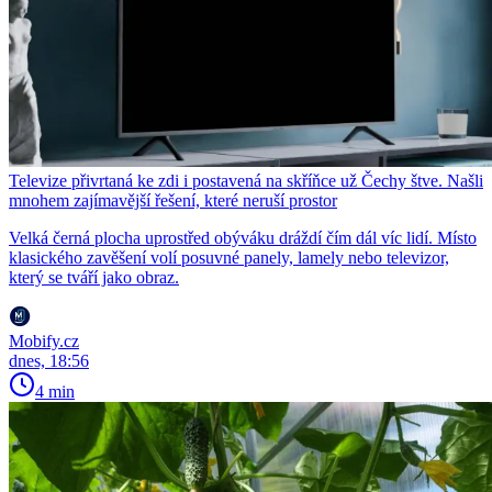
Televize přivrtaná ke zdi i postavená na skříňce už Čechy štve. Našli
mnohem zajímavější řešení, které neruší prostor
Velká černá plocha uprostřed obýváku dráždí čím dál víc lidí. Místo
klasického zavěšení volí posuvné panely, lamely nebo televizor,
který se tváří jako obraz.
Mobify.cz
dnes, 18:56
4 min