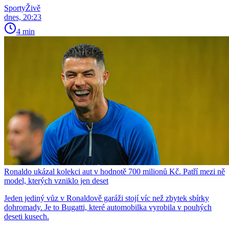
SportyŽivě
dnes, 20:23
4 min
Ronaldo ukázal kolekci aut v hodnotě 700 milionů Kč. Patří mezi ně
model, kterých vzniklo jen deset
Jeden jediný vůz v Ronaldově garáži stojí víc než zbytek sbírky
dohromady. Je to Bugatti, které automobilka vyrobila v pouhých
deseti kusech.