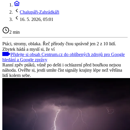
Chalupáři-Zahrádkáři
16. 5. 2026, 05:01
2 min
Ptáci, stromy, oblaka. Řeč přírody čtou správně jen 2 z 10 lidí.
Zbytek hádá a myslí si, že ví
Přidejte si obsah Centrum.cz do oblíbených zdrojů pro Google
hledání a Google zprávy
Ranní zpěv ptáků, vůně po dešti i ochlazení před bouřkou nejsou
náhoda. Ověřte si, jestli umíte číst signály krajiny lépe než většina
lidí kolem sebe.