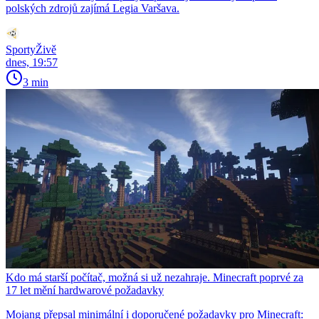
polských zdrojů zajímá Legia Varšava.
SportyŽivě
dnes, 19:57
3 min
Kdo má starší počítač, možná si už nezahraje. Minecraft poprvé za
17 let mění hardwarové požadavky
Mojang přepsal minimální i doporučené požadavky pro Minecraft: