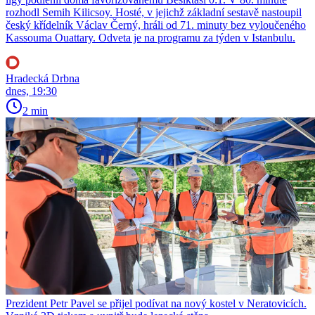
rozhodl Semih Kilicsoy. Hosté, v jejichž základní sestavě nastoupil
český křídelník Václav Černý, hráli od 71. minuty bez vyloučeného
Kassouma Ouattary. Odveta je na programu za týden v Istanbulu.
Hradecká Drbna
dnes, 19:30
2 min
Prezident Petr Pavel se přijel podívat na nový kostel v Neratovicích.