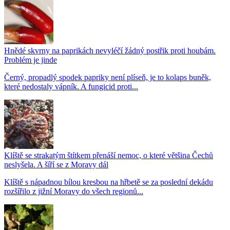
Hnědé skvrny na paprikách nevyléčí žádný postřik proti houbám.
Problém je jinde
Černý, propadlý spodek papriky není plíseň, je to kolaps buněk,
které nedostaly vápník. A fungicid proti...
Klíště se strakatým štítkem přenáší nemoc, o které většina Čechů
neslyšela. A šíří se z Moravy dál
Klíště s nápadnou bílou kresbou na hřbetě se za poslední dekádu
rozšířilo z jižní Moravy do všech regionů...