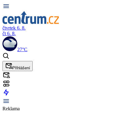
čtvrtek 6. 8.
čt 6. 8.
27°C
Přihlášení
Reklama