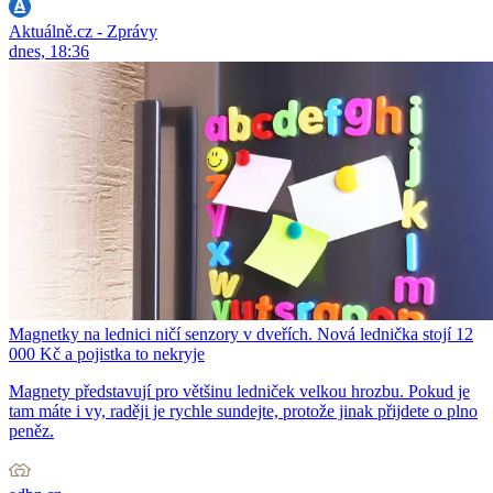
Aktuálně.cz - Zprávy
dnes, 18:36
Magnetky na lednici ničí senzory v dveřích. Nová lednička stojí 12
000 Kč a pojistka to nekryje
Magnety představují pro většinu ledniček velkou hrozbu. Pokud je
tam máte i vy, raději je rychle sundejte, protože jinak přijdete o plno
peněz.