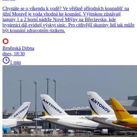
Chystáte se o víkendu k vodě? Ve většině přírodních koupališť na
jižní Moravě je voda vhodná ke koupání. Výjimkou zůstávají
laguny 1 a 2 horní nádrže Nové Mlýny na Břeclavsku, kde
hygienici dál evidují výskyt sinic. Pro citlivější skupiny lidí tak může
být koupání zdravotním rizikem.
Brněnská Drbna
dnes, 18:30
1 min