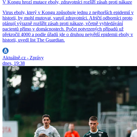
V Kongu hrozí mutace eboly, zdravotníci rozšíří zásah proti nákaze
Virus eboly, který v Kongu způsobuje jednu z nejhorších epidemií v
historii, by mohl mutovat, varují zdravotníci. Afričtí odborníci proto
plánují výrazně rozšířit zásah proti nákaze, včetně vyhledávání
pacientů přímo v domácnostech. Počet potvrzených případů už
překročil 4000 a podle úřadů jde o druhou největší epidemii eboly v
historii, uvedl list The Guardian.
Aktuálně.cz - Zprávy
dnes, 19:38