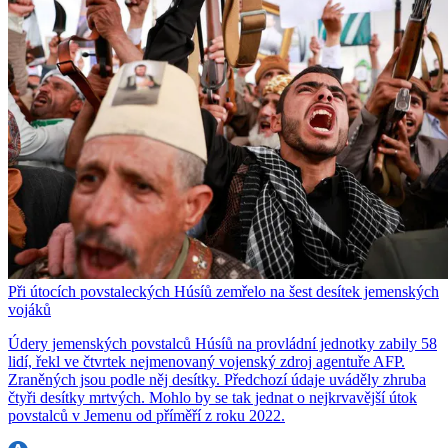
Při útocích povstaleckých Húsíů zemřelo na šest desítek jemenských
vojáků
Údery jemenských povstalců Húsíů na provládní jednotky zabily 58
lidí, řekl ve čtvrtek nejmenovaný vojenský zdroj agentuře AFP.
Zraněných jsou podle něj desítky. Předchozí údaje uváděly zhruba
čtyři desítky mrtvých. Mohlo by se tak jednat o nejkrvavější útok
povstalců v Jemenu od příměří z roku 2022.