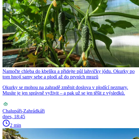
Namočte chleba do kbelíku a přidejte půl lahvičky jódu. Okurky po
tom hnojí samy sebe a plodí až do prvních mrazů
Okurky se mohou na zahradě změnit doslova v plodící nezmary.
Musíte je jen správně vyživit – a pak už se jen těšit z výsledků.
Chalupáři-Zahrádkáři
dnes, 18:45
2 min