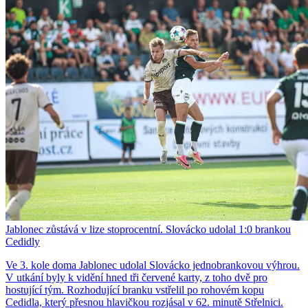
Jablonec zůstává v lize stoprocentní. Slovácko udolal 1:0 brankou
Cedidly
Ve 3. kole doma Jablonec udolal Slovácko jednobrankovou výhrou.
V utkání byly k vidění hned tři červené karty, z toho dvě pro
hostující tým. Rozhodující branku vstřelil po rohovém kopu
Cedidla, který přesnou hlavičkou rozjásal v 62. minutě Střelnici.