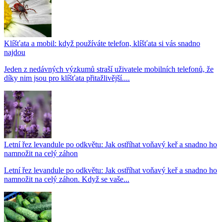
Klíšťata a mobil: když používáte telefon, klíšťata si vás snadno
najdou
Jeden z nedávných výzkumů straší uživatele mobilních telefonů, že
díky nim jsou pro klíšťata přitažlivější....
Letní řez levandule po odkvětu: Jak ostříhat voňavý keř a snadno ho
namnožit na celý záhon
Letní řez levandule po odkvětu: Jak ostříhat voňavý keř a snadno ho
namnožit na celý záhon. Když se vaše...