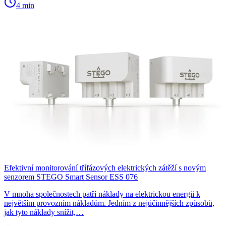
4 min
Efektivní monitorování třífázových elektrických zátěží s novým
senzorem STEGO Smart Sensor ESS 076
V mnoha společnostech patří náklady na elektrickou energii k
největším provozním nákladům. Jedním z nejúčinnějších způsobů,
jak tyto náklady snížit,…