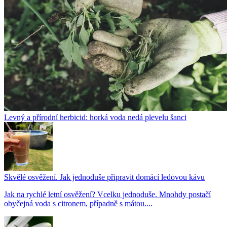
Levný a přírodní herbicid: horká voda nedá plevelu šanci
Skvělé osvěžení. Jak jednoduše připravit domácí ledovou kávu
Jak na rychlé letní osvěžení? Vcelku jednoduše. Mnohdy postačí
obyčejná voda s citronem, případně s mátou....