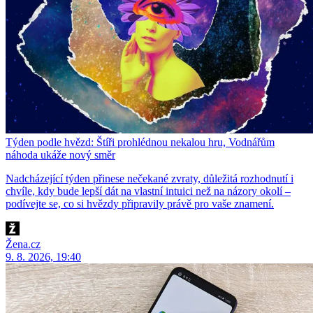
Týden podle hvězd: Štíři prohlédnou nekalou hru, Vodnářům
náhoda ukáže nový směr
Nadcházející týden přinese nečekané zvraty, důležitá rozhodnutí i
chvíle, kdy bude lepší dát na vlastní intuici než na názory okolí –
podívejte se, co si hvězdy připravily právě pro vaše znamení.
Žena.cz
9. 8. 2026, 19:40