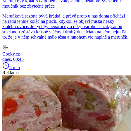
Meruňkový koláč s tvarohem a zakysanou smetanou: Svěží letní
moučník bez zbytečné práce
Meruňková sezóna bývá krátká, a právě proto u nás doma přichází
na řadu tenhle koláč na plech, kdykoli se objeví miska hezky
zralého ovoce. Je rychlý, nenáročný a díky tvarohu se zakysanou
smetanou zůstává krásně vláčný i druhý den. Mám na něm nejradši
to, že je v něm schválně málo těsta a mnohem víc náplně a meruněk.
Cooky.cz
dnes, 00:45
4 min
Reklama