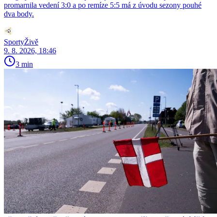
promarnila vedení 3:0 a po remíze 5:5 má z úvodu sezony pouhé
dva body.
SportyŽivě
9. 8. 2026, 18:46
3 min