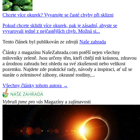
Chcete více okurek? Vyvarujte se časté chyby při sklizni
Pokud chcete sklidit více okurek, pak je zásadní, abyste se
vyvarovali jedné z nejčastějších chyb. Možná si...
Tento článek byl publikován ze zdrojů
Naše zahrada
Články z magazínu NašeZahrada.com potěší nejen všechny
milovníky zeleně. Jsou určeny těm, kteří chtějí mít krásnou, zdravou
a úrodnou zahradu bez ohledu na své zkušenosti nebo velikost
pozemku. Najdete zde praktické rady, návody a inspiraci, ať už se
staráte o zeleninové záhony, okrasné rostliny,...
Všechny články tohoto autora →
Vybrali jsme pro vás
Magazíny a zajímavosti