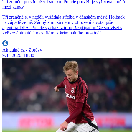
Tři zranění po střelbě v Dánsku. Policie prověřuje vyřizování účtů
mezi gangy
Tři zraněné si v neděli vyžádala střelba v dánském městě Holbaek
na západě země. Žádný z mužů není v ohrožení života, píše
agentura DPA. Policie vychází z toho, že případ může souviset s
vyřizováním účtů mezi lidmi z kriminálního prostředí.
Aktuálně.cz - Zprávy
9. 8. 2026, 18:30