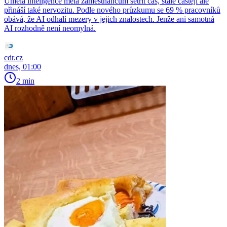
Umělá inteligence měla zaměstnancům šetřit čas, stále častěji ale
přináší také nervozitu. Podle nového průzkumu se 69 % pracovníků
obává, že AI odhalí mezery v jejich znalostech. Jenže ani samotná
AI rozhodně není neomylná.
cdr.cz
dnes, 01:00
2 min