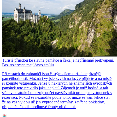
Turisté přijedou ke slavné památce a čeká je nepříjemné překvapení.
Bez rezervace mají často smůlu
Při cestách do zahraničí jsou častým cílem turistů nejrůznější
pamětihodnosti. Možná i vy jste zvyklí na to, že přijdete a na místě
si koupíte vstupenku. Jenže u některých nejznámějších evropských
památek toto pravidlo jaksi neplatí. Zájemců je totiž hodně, a tak
stále více atrakcí omezuje počet návštěvníků prodejem vstupenek v
rezervaci. Pokud se nezařídíte podle toho, může se vám lehce stát,
že na vás vyjdou už jen vyprodané termíny, zavřené pokladny,
případně několikahodinové fronty před nimi.