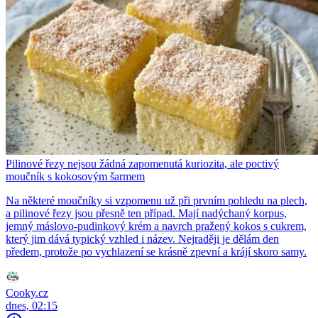
Pilinové řezy nejsou žádná zapomenutá kuriozita, ale poctivý
moučník s kokosovým šarmem
Na některé moučníky si vzpomenu už při prvním pohledu na plech,
a pilinové řezy jsou přesně ten případ. Mají nadýchaný korpus,
jemný máslovo-pudinkový krém a navrch pražený kokos s cukrem,
který jim dává typický vzhled i název. Nejraději je dělám den
předem, protože po vychlazení se krásně zpevní a krájí skoro samy.
Cooky.cz
dnes, 02:15