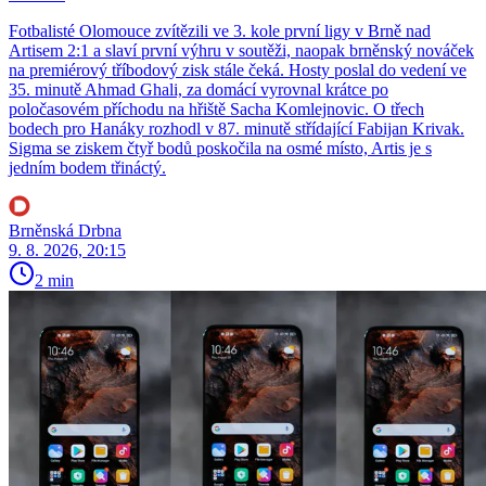
Fotbalisté Olomouce zvítězili ve 3. kole první ligy v Brně nad
Artisem 2:1 a slaví první výhru v soutěži, naopak brněnský nováček
na premiérový tříbodový zisk stále čeká. Hosty poslal do vedení ve
35. minutě Ahmad Ghali, za domácí vyrovnal krátce po
poločasovém příchodu na hřiště Sacha Komlejnovic. O třech
bodech pro Hanáky rozhodl v 87. minutě střídající Fabijan Krivak.
Sigma se ziskem čtyř bodů poskočila na osmé místo, Artis je s
jedním bodem třináctý.
Brněnská Drbna
9. 8. 2026, 20:15
2 min