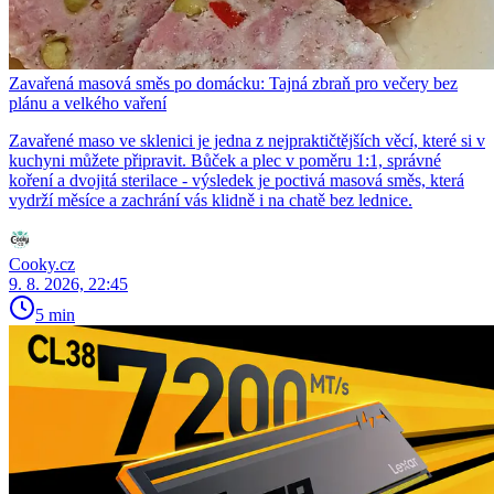
Zavařená masová směs po domácku: Tajná zbraň pro večery bez
plánu a velkého vaření
Zavařené maso ve sklenici je jedna z nejpraktičtějších věcí, které si v
kuchyni můžete připravit. Bůček a plec v poměru 1:1, správné
koření a dvojitá sterilace - výsledek je poctivá masová směs, která
vydrží měsíce a zachrání vás klidně i na chatě bez lednice.
Cooky.cz
9. 8. 2026, 22:45
5 min