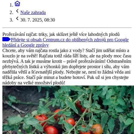
Naše zahrada
30. 7. 2025, 08:30
Prořezávání rajčat: triky, jak sklízet ještě více lahodných plodů
Přidejte si obsah Centrum.cz do oblíbených zdrojů pro Google
hledání a Google zprávy
Chcete, aby vám rajčata rostla jako z vody? Stačí jim udělat místo a
kouzlo je na světě! Rajčata totiž ráda šíří listy, ale na plody moc času
nezbývá. A tak je musíme krotit – právě prořezáváním! Odstraněním
přebytečných lístků a výhonků jim dopřejete prostor i sílu, aby vám
nadělila větší a šťavnatější plody. Nebojte se, není to žádná věda ani
těžká práce. Stačí pár minut a budete hotoví. Pak už si jen chystejte
nádoby na velké množství plodů!