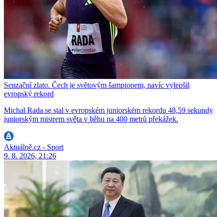
Senzační zlato. Čech je světovým šampionem, navíc vylepšil
evropský rekord
Michal Rada se stal v evropském juniorském rekordu 48,59 sekundy
juniorským mistrem světa v běhu na 400 metrů překážek.
Aktuálně.cz - Sport
9. 8. 2026, 21:26