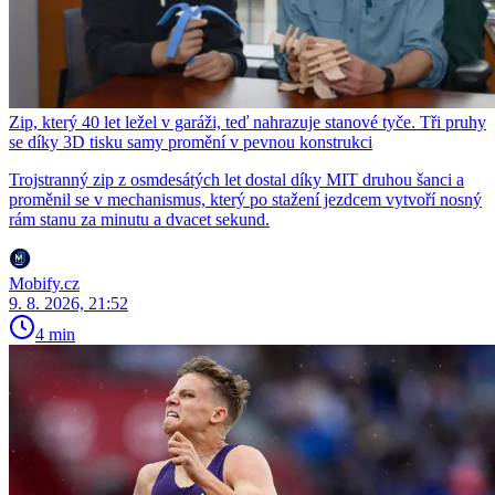
Zip, který 40 let ležel v garáži, teď nahrazuje stanové tyče. Tři pruhy
se díky 3D tisku samy promění v pevnou konstrukci
Trojstranný zip z osmdesátých let dostal díky MIT druhou šanci a
proměnil se v mechanismus, který po stažení jezdcem vytvoří nosný
rám stanu za minutu a dvacet sekund.
Mobify.cz
9. 8. 2026, 21:52
4 min