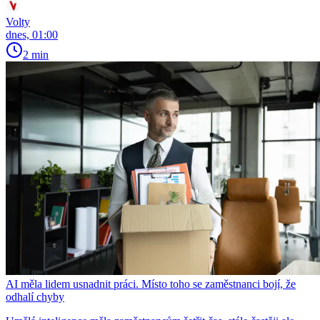
Volty
dnes, 01:00
2 min
AI měla lidem usnadnit práci. Místo toho se zaměstnanci bojí, že
odhalí chyby