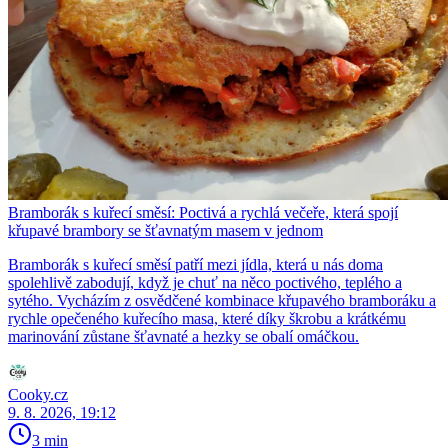
Bramborák s kuřecí směsí: Poctivá a rychlá večeře, která spojí
křupavé brambory se šťavnatým masem v jednom
Bramborák s kuřecí směsí patří mezi jídla, která u nás doma
spolehlivě zabodují, když je chuť na něco poctivého, teplého a
sytého. Vycházím z osvědčené kombinace křupavého bramboráku a
rychle opečeného kuřecího masa, které díky škrobu a krátkému
marinování zůstane šťavnaté a hezky se obalí omáčkou.
Cooky.cz
9. 8. 2026, 19:12
3 min