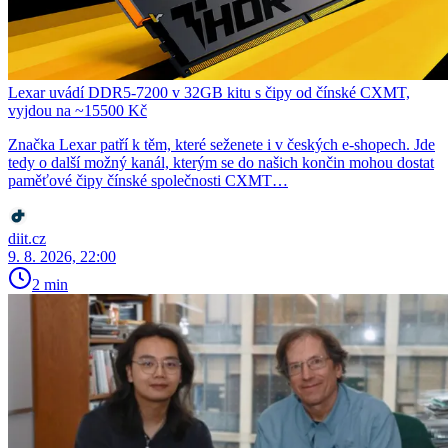
Lexar uvádí DDR5-7200 v 32GB kitu s čipy od čínské CXMT,
vyjdou na ~15500 Kč
Značka Lexar patří k těm, které seženete i v českých e-shopech. Jde
tedy o další možný kanál, kterým se do našich končin mohou dostat
paměťové čipy čínské společnosti CXMT…
diit.cz
9. 8. 2026, 22:00
2 min