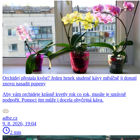
Orchidej přestala kvést? Jeden hrnek studené kávy měsíčně ji donutí
znovu nasadit pupeny
Aby vám orchideje krásně kvetly rok co rok, musíte je správně
podpořit. Pomoci jim může i docela obyčejná káva.
adbz.cz
9. 8. 2026, 19:04
2 min