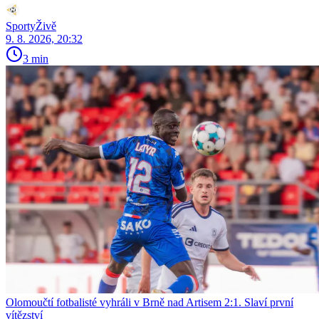
SportyŽivě
9. 8. 2026, 20:32
3 min
Olomoučtí fotbalisté vyhráli v Brně nad Artisem 2:1. Slaví první
vítězství