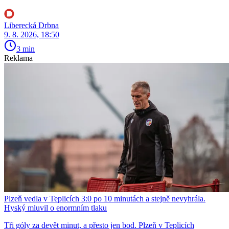
Liberecká Drbna
9. 8. 2026, 18:50
3 min
Reklama
Plzeň vedla v Teplicích 3:0 po 10 minutách a stejně nevyhrála.
Hyský mluvil o enormním tlaku
Tři góly za devět minut, a přesto jen bod. Plzeň v Teplicích