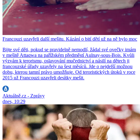
Francouzi uzavřeli další mešitu. Kázání o bití dětí už na ně bylo moc
Bijte své děti, pokud se pravidelně nemodlí, žádal své ovečky imám
v mešitě Attaqwa na pařížském předměstí Aulnay-sous-Bois. Kvůli
výzvám k terorismu, oslavování mučednictví a násilí na dětech ji
francouzské úřady uzavřely na šest měsíců. Jde o nejdelší možnou
dobu, kterou tamní právo umožňuje. Od teroristických útoků v roce
2015 už Francouzi uzavřeli desítky mešit.
Aktuálně.cz - Zprávy
dnes, 10:29