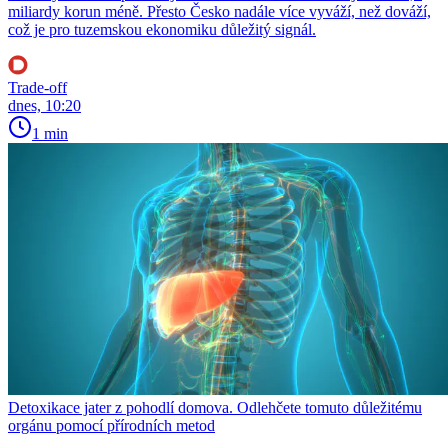
miliardy korun méně. Přesto Česko nadále více vyváží, než dováží,
což je pro tuzemskou ekonomiku důležitý signál.
Trade-off
dnes, 10:20
1 min
Detoxikace jater z pohodlí domova. Odlehčete tomuto důležitému
orgánu pomocí přírodních metod