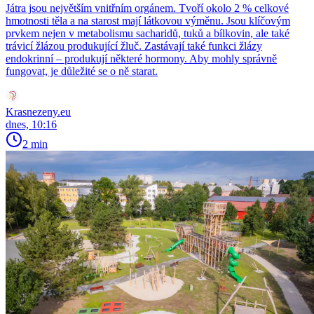
Játra jsou největším vnitřním orgánem. Tvoří okolo 2 % celkové
hmotnosti těla a na starost mají látkovou výměnu. Jsou klíčovým
prvkem nejen v metabolismu sacharidů, tuků a bílkovin, ale také
trávicí žlázou produkující žluč. Zastávají také funkci žlázy
endokrinní – produkují některé hormony. Aby mohly správně
fungovat, je důležité se o ně starat.
Krasnezeny.eu
dnes, 10:16
2 min