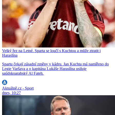
Velký řez na Letné. Sparta se loučí s Kuchtou a může ztratit i
Haraslína
Spartu čekají zásadní změny v kádru. Jan Kuchta má namířeno do
Legie Varšava a o kapitána Lukáše Haraslína usiluje
saúdskoarabský Al Fateh.
Aktuálně.cz - Sport
dnes, 10:27