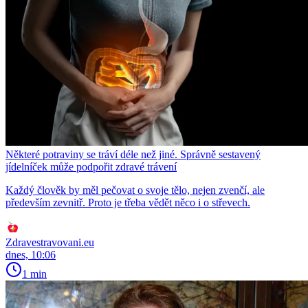
Některé potraviny se tráví déle než jiné. Správně sestavený
jídelníček může podpořit zdravé trávení
Každý člověk by měl pečovat o svoje tělo, nejen zvenčí, ale
především zevnitř. Proto je třeba vědět něco i o střevech.
Zdravestravovani.eu
dnes, 10:06
1 min