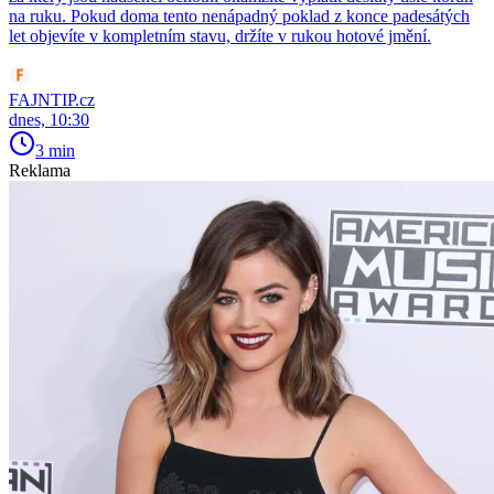
na ruku. Pokud doma tento nenápadný poklad z konce padesátých
let objevíte v kompletním stavu, držíte v rukou hotové jmění.
FAJNTIP.cz
dnes, 10:30
3 min
Reklama