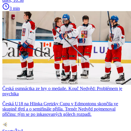
dnes, 10:38
3 min
Česká osmnáctka ze hry o medaile. Kouč Nedvěd: Problémem je
psychika
Česká U18 na Hlinka Gretzky Cupu v Edmontonu skončila ve
skupině třetí a o semifinále přišla. Trenér Nedvěd pojmenoval
příčinu: tým se po inkasovaných gólech rozpadl.