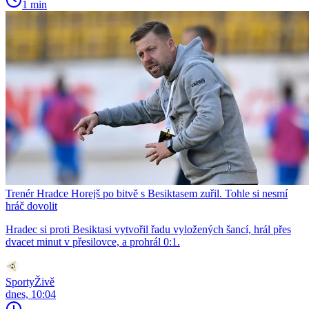
1 min
Trenér Hradce Horejš po bitvě s Besiktasem zuřil. Tohle si nesmí
hráč dovolit
Hradec si proti Besiktasi vytvořil řadu vyložených šancí, hrál přes
dvacet minut v přesilovce, a prohrál 0:1.
SportyŽivě
dnes, 10:04