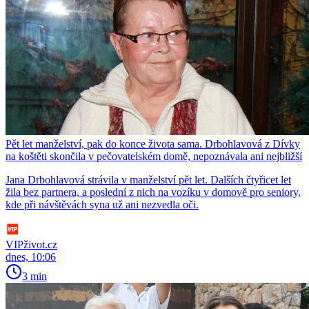
Pět let manželství, pak do konce života sama. Drbohlavová z Dívky
na koštěti skončila v pečovatelském domě, nepoznávala ani nejbližší
Jana Drbohlavová strávila v manželství pět let. Dalších čtyřicet let
žila bez partnera, a poslední z nich na vozíku v domově pro seniory,
kde při návštěvách syna už ani nezvedla oči.
VIPživot.cz
dnes, 10:06
3 min