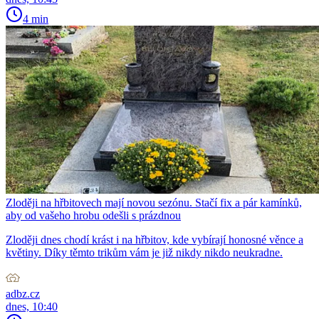
4 min
Zloději na hřbitovech mají novou sezónu. Stačí fix a pár kamínků,
aby od vašeho hrobu odešli s prázdnou
Zloději dnes chodí krást i na hřbitov, kde vybírají honosné věnce a
květiny. Díky těmto trikům vám je již nikdy nikdo neukradne.
adbz.cz
dnes, 10:40