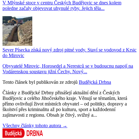
V Mlýnské stoce v centru Českých Budějovic se dnes kolem
poledne začaly objevovat uhynulé ryby. Jejich těla...
Sever Písecka získá nový zdroj pitné vody. Staví se vodovod z Krsic
do Mirovic
Obyvatelé Mirovic, Horosedel a Nerestců se v budoucnu napojí na
Vodárenskou soustavu jižní Čechy. Nový...
Tento článek byl publikován ze zdrojů
Budějcká Drbna
Články z Budějcké Drbny přinášejí aktuální dění z Českých
Budějovic a celého Jihočeského kraje. Věnují se tématům, která
přímo ovlivňují život místních obyvatel – od politiky, dopravy a
školství přes kriminalitu až po kulturu, sport a každodenní
zajímavosti z regionu. Obsah je čtivý, svižný a...
Všechny články tohoto autora →