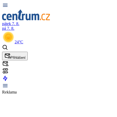
pátek 7. 8.
pá 7. 8.
24°C
Přihlášení
Reklama