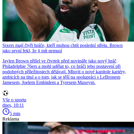
Sixers mají čtyři hráče, kteří mohou chtít poslední střelu. Brown
jako první řekl, že ji mít nemusí
Jaylen Brown přišel ve čtvrtek před novináře jako nový hráč
Philadelphie 76ers a mohl udělat to, co hráči jeho postavení při
podobných příležitostech dělávají. Mluvit o nové kapitole kariéry,
ambicích na titul a o tom, jak se těší na spolupráci s LeBronem
Jamesem, Joelem Embiidem a Tyresem Maxeym.
Vše o sportu
dnes, 10:11
5 min
Reklama