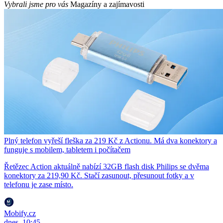
Vybrali jsme pro vás
Magazíny a zajímavosti
Plný telefon vyřeší fleška za 219 Kč z Actionu. Má dva konektory a
funguje s mobilem, tabletem i počítačem
Řetězec Action aktuálně nabízí 32GB flash disk Philips se dvěma
konektory za 219,90 Kč. Stačí zasunout, přesunout fotky a v
telefonu je zase místo.
Mobify.cz
dnes, 10:45