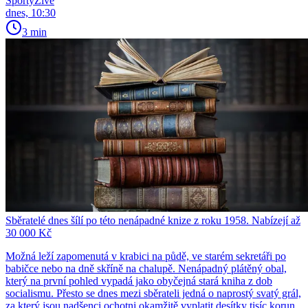
SportyŽivě
dnes, 10:30
3 min
Sběratelé dnes šílí po této nenápadné knize z roku 1958. Nabízejí až
30 000 Kč
Možná leží zapomenutá v krabici na půdě, ve starém sekretáři po
babičce nebo na dně skříně na chalupě. Nenápadný plátěný obal,
který na první pohled vypadá jako obyčejná stará kniha z dob
socialismu. Přesto se dnes mezi sběrateli jedná o naprostý svatý grál,
za který jsou nadšenci ochotni okamžitě vyplatit desítky tisíc korun