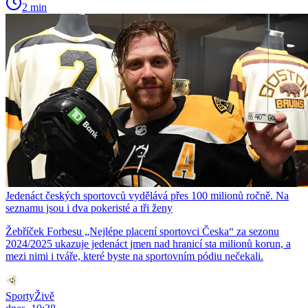
2 min
Jedenáct českých sportovců vydělává přes 100 milionů ročně. Na
seznamu jsou i dva pokeristé a tři ženy
Žebříček Forbesu „Nejlépe placení sportovci Česka“ za sezonu
2024/2025 ukazuje jedenáct jmen nad hranicí sta milionů korun, a
mezi nimi i tváře, které byste na sportovním pódiu nečekali.
SportyŽivě