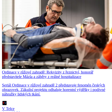
Ordinace v růžové zahradě: Rekvizity z řeznictví, honorář
představitele Mázla a záběry z reálné hospitalizace
Seriál Ordinace v růžové zahradě 2 představuje fenomén českých
obrazovek. Zákulisí projektu odhaluje horentní výdělky i podivné
náhražky lidských tkání.
V Telce