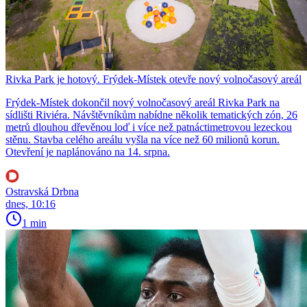
Rivka Park je hotový. Frýdek-Místek otevře nový volnočasový areál
Frýdek-Místek dokončil nový volnočasový areál Rivka Park na
sídlišti Riviéra. Návštěvníkům nabídne několik tematických zón, 26
metrů dlouhou dřevěnou loď i více než patnáctimetrovou lezeckou
stěnu. Stavba celého areálu vyšla na více než 60 milionů korun.
Otevření je naplánováno na 14. srpna.
Ostravská Drbna
dnes, 10:16
1 min