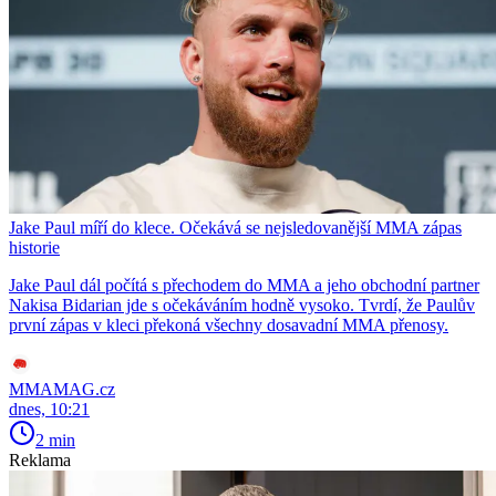
Jake Paul míří do klece. Očekává se nejsledovanější MMA zápas
historie
Jake Paul dál počítá s přechodem do MMA a jeho obchodní partner
Nakisa Bidarian jde s očekáváním hodně vysoko. Tvrdí, že Paulův
první zápas v kleci překoná všechny dosavadní MMA přenosy.
MMAMAG.cz
dnes, 10:21
2 min
Reklama