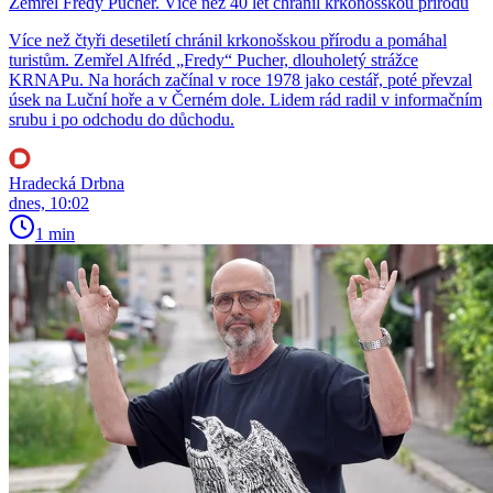
Zemřel Fredy Pucher. Více než 40 let chránil krkonošskou přírodu
Více než čtyři desetiletí chránil krkonošskou přírodu a pomáhal
turistům. Zemřel Alfréd „Fredy“ Pucher, dlouholetý strážce
KRNAPu. Na horách začínal v roce 1978 jako cestář, poté převzal
úsek na Luční hoře a v Černém dole. Lidem rád radil v informačním
srubu i po odchodu do důchodu.
Hradecká Drbna
dnes, 10:02
1 min