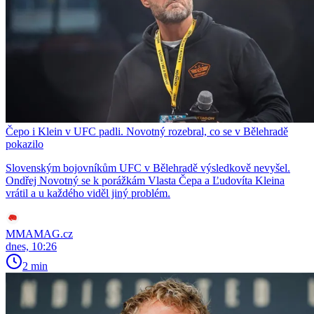
Čepo i Klein v UFC padli. Novotný rozebral, co se v Bělehradě
pokazilo
Slovenským bojovníkům UFC v Bělehradě výsledkově nevyšel.
Ondřej Novotný se k porážkám Vlasta Čepa a Ľudovíta Kleina
vrátil a u každého viděl jiný problém.
MMAMAG.cz
dnes, 10:26
2 min