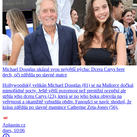
Michael Douglas ukázal svou největší pýchu: Dcera Carys bere
dech, oči zdědila po slavné matce
Hollywoodský velikán Michael Douglas (81) se na Mallorce dočkal
mimořádné pocty. Ještě větší pozornost než prestižní ocenění ale
strhla jeho dcera Carys (23), která se po jeho boku objevila na
veřejnosti a okamžitě vzbudila obdiv. Fanoušci se navíc shodují, že
krásu zdědila po slavné mamince Catherine Zeta-Jones (56).
Aplausin.cz
dnes, 10:06