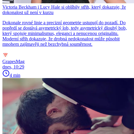
Victoria Beckham i Lucy Hale si oblíbily střih, který dokazuje, že
dokonalost už není v kurzu
Dokonale rovné linie a precizní geometrie ustupují do pozadí. Do
popředí se dostává asymetrický lob, tedy asymetrický dlouhý bob,
který spojuje minimalismus, eleganci a nenucenou originalitu.
Moderní střih dokazuje, že drobná nedokonalost může působit
mnohem zajímavěji než bezchybná souměrnost.
GrapesMag
dnes, 10:29
4 min