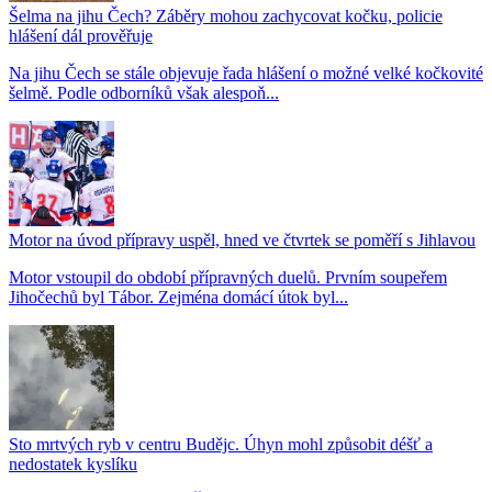
Šelma na jihu Čech? Záběry mohou zachycovat kočku, policie
hlášení dál prověřuje
Na jihu Čech se stále objevuje řada hlášení o možné velké kočkovité
šelmě. Podle odborníků však alespoň...
Motor na úvod přípravy uspěl, hned ve čtvrtek se poměří s Jihlavou
Motor vstoupil do období přípravných duelů. Prvním soupeřem
Jihočechů byl Tábor. Zejména domácí útok byl...
Sto mrtvých ryb v centru Budějc. Úhyn mohl způsobit déšť a
nedostatek kyslíku