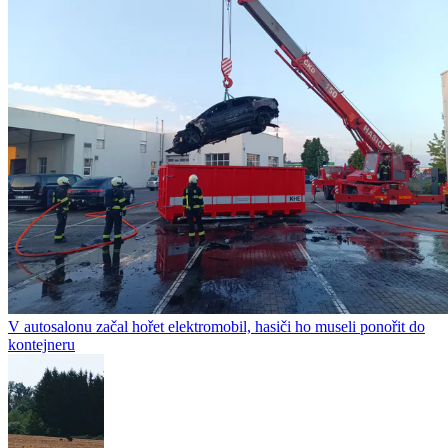
V autosalonu začal hořet elektromobil, hasiči ho museli ponořit do
kontejneru