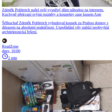
Zdeněk Pohlreich našel svůj vysněný dům náhodou na internetu.
Kuchyně překvapí svými rozměry a koupelny zase kusem Asie
Šéfkuchař Zdeněk Pohlreich vybudoval kousek za Prahou domov s
důrazem na absolutní praktičnost. Uspořádání vily nabízí neobvyklá
architektonická řešení.
ReadZone
dnes, 10:00
2 min