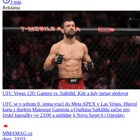
3 min
Reklama
UFC Vegas 120: Gamrot vs. Salkilld. Kde a kdy turnaj sledovat
UFC se v sobotu 8. srpna vrací do Meta APEX v Las Vegas. Hlavní
karta s duelem Mateusze Gamrota a Quillana Salkillda začne pro
české fanoušky ve 23:00 a nabídne ji Nova Sport 6 i Oneplay.
MMAMAG.cz
dnes, 10:03