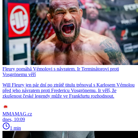
Fleury pomáhá Vémolovi s návratem. Ir Terminátorovi proti
Vosgrönemu věří
Will Fleury jen pár dní po ztrátě titulu trénoval s Karlosem Vémolou
před jeho návratem proti Fredericu Vosgrönemu. Ir věří, že
zkušenost české legendy může ve Frankfurtu rozhodnout.
MMAMAG.cz
dnes, 10:09
1 min