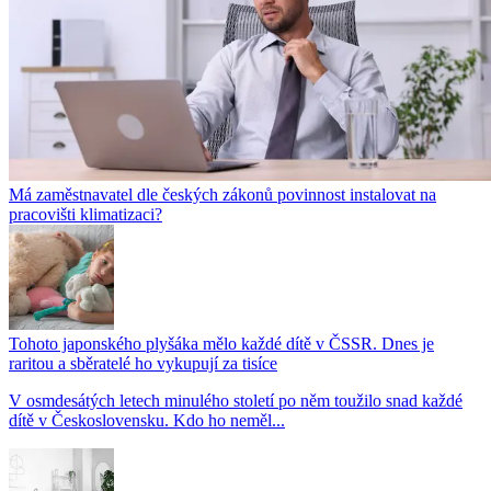
Má zaměstnavatel dle českých zákonů povinnost instalovat na
pracovišti klimatizaci?
Tohoto japonského plyšáka mělo každé dítě v ČSSR. Dnes je
raritou a sběratelé ho vykupují za tisíce
V osmdesátých letech minulého století po něm toužilo snad každé
dítě v Československu. Kdo ho neměl...