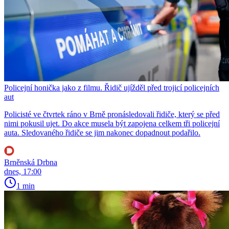
Policejní honička jako z filmu. Řidič ujížděl před trojicí policejních
aut
Policisté ve čtvrtek ráno v Brně pronásledovali řidiče, který se před
nimi pokusil ujet. Do akce musela být zapojena celkem tři policejní
auta. Sledovaného řidiče se jim nakonec dopadnout podařilo.
Brněnská Drbna
dnes, 17:00
1 min