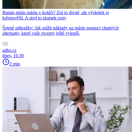
Banán místo másla v koláči? Zní to divně, ale výsledek je
krémovější. A stojí to zlomek ceny
Šetrné náhražky: Jak snížit náklady na máslo pomocí chutných
alternativ, které vaše recepty ještě vylepší.
adbz.cz
dnes, 16:30
2 min