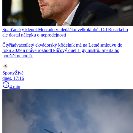
Sparťanský klenot Mercado v hledáčku velkoklubů. Od Rosického
ale dostal nálepku o neprodejnosti
Čtyřiadvacetiletý ekvádorský křídelník má na Letné smlouvu do
roku 2029 a právě rozhodl klíčový duel Ligy mistrů. Sparta ho
pouštět nehodlá.
SportyŽivě
dnes, 17:16
4 min