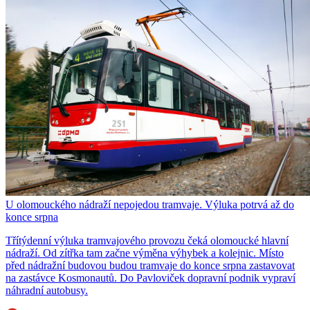
U olomouckého nádraží nepojedou tramvaje. Výluka potrvá až do
konce srpna
Třítýdenní výluka tramvajového provozu čeká olomoucké hlavní
nádraží. Od zítřka tam začne výměna výhybek a kolejnic. Místo
před nádražní budovou budou tramvaje do konce srpna zastavovat
na zastávce Kosmonautů. Do Pavloviček dopravní podnik vypraví
náhradní autobusy.