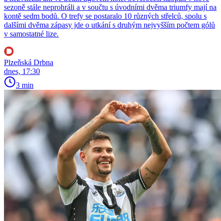
sezoně stále neprohráli a v součtu s úvodními dvěma triumfy mají na
kontě sedm bodů. O trefy se postaralo 10 různých střelců, spolu s
dalšími dvěma zápasy jde o utkání s druhým nejvyšším počtem gólů
v samostatné lize.
Plzeňská Drbna
dnes, 17:30
3 min