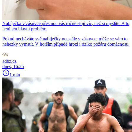
Nabíječka v zásuvce přes noc vás ročně stojí víc, než si myslíte. A to
není ten hlavní problém
Pokud necháváte své nabíječky neustále v zásuvce, může se vám to
nehezky vymstít. V horším případě hrozí i riziko požáru domácnosti.
adbz.cz
dnes, 16:25
1 min