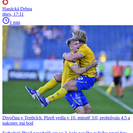
Hanácká Drbna
dnes, 17:11
1 min
Divočina v Teplicích. Plzeň vedla v 10. minutě 3:0, prohrávala 4:5 a
nakonec má bod