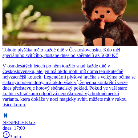
Tohoto plyšáka mělo každé dítě v Československu. Kdo měl
speciálního svítícího, dostane dnes od sběratelů až 5000 Kč
V osmdesátých letech po něm toužilo snad každé dítě v
Československu, ale jen málokdo mohl mít doma ten skutečně
nejvzácnější kousek. Legendární plyšová hračka s velkýma očima se
stala symbolem doby, málokdo však ví, že jedna konkrétní verze
dnes představuje hotový sběratelský poklad. Pokud ve vaší staré
krabici s hračkami odpočívá nepoškozená východoněmecká
varianta, která dokáže v noci magicky svítit, můžete mít v rukou
tisíce korun.
NESPECHEJ.cz
dnes, 17:00
3 min