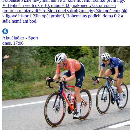
Fotbalisté Plzně nevyhráli ani ve 3. kole nového ročníku první ligy.
V Teplicích vedli už v 10. minutě 3:0, nakonec však odvraceli
prohru a remizovali 5:5. Šlo o duel s druhým nejvyšším počtem gólů
v ligové historii. Zlín opět prohrál, Bohemians podlehl doma 0:2 a
stále nemá ani bod.
Aktuálně.cz - Sport
dnes, 17:06