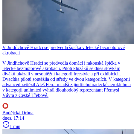
V Jindřichově Hradci se předvedla špička v letecké bezmotorové
akrobacii
V Jindřichově Hradci se předvedla domácí i rakouská špička v
letecké bezmotorové akrobacii. Piloti kluzáků se dnes stovkám
diváků ukázali v nesoutěžní kategorii freestyle a při exhibicích.
Dvacítka pilotů soutěžila od středy ve dvou kategoriích. V kategorii
advanced zvítězil Aleš Ferra mladší z jindřichohradecké aeroklubu a
v kategorii unlimited vyhrál dlouhodobý reprezentant Přemysl
Vávra z České Třebové.
Budějcká Drbna
dnes, 17:14
1 min