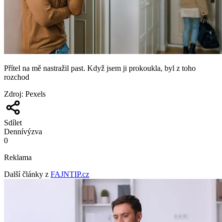
Přítel na mě nastražil past. Když jsem ji prokoukla, byl z toho
rozchod
Zdroj
:
Pexels
Sdílet
Denní
výzva
0
Reklama
Další články z
FAJNTIP.cz