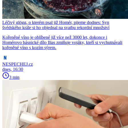
Léčivý glögg, o kterém psal již Homér, pijeme dodnes: Syn
švédského krále si ho objednal na svatbu rekordní množství
Kořeněné víno je oblíbené již více než 3000 let, dokonce i
Homérovo básnické dílo Ilias zmiňuje vojáky, kteří si vychutnávali
kořeněné víno s kozím sýrem.
NESPECHEJ.cz
dnes, 16:30
3 min