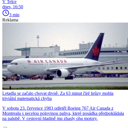
V Telce
dnes, 16:50
3 min
Reklama
Letadlu se začalo chovat divně. Za 63 minut čiré hrůzy mohla
triviální matematická chyba
V sobotu 23. července 1983 odletěl Boeing 767 Air Canada z
Montrealu s necelou polovinou paliva, které posádka předpokládala
na palubě. V cestovní hladině mu zhasly oba motory.