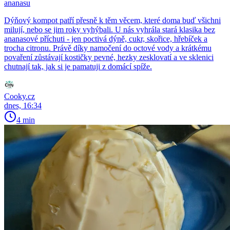
ananasu
Dýňový kompot patří přesně k těm věcem, které doma buď všichni
milují, nebo se jim roky vyhýbali. U nás vyhrála stará klasika bez
ananasové příchuti - jen poctivá dýně, cukr, skořice, hřebíček a
trocha citronu. Právě díky namočení do octové vody a krátkému
povaření zůstávají kostičky pevné, hezky zesklovatí a ve sklenici
chutnají tak, jak si je pamatuji z domácí spíže.
Cooky.cz
dnes, 16:34
4 min