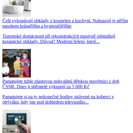
Češi vykopávají obklady z koupelen a kuchyní. Nahrazují je něčím
mnohem krásnějším a hygieničtějším
Tuzemské domácnosti při rekonstrukcích masivně odstraňují
keramické obklady. Důvod? Moderní řešení, které...
Pamatujete tuhle plastovou nekvalitní dětskou stavebnici z dob
ČSSR. Dnes ji sběratelé vykupují za 5 000 Kč
Pamatujete si na ty nekonečné hodiny strávené na koberci v
obýváku, kdy jste pod dohledem televizního...