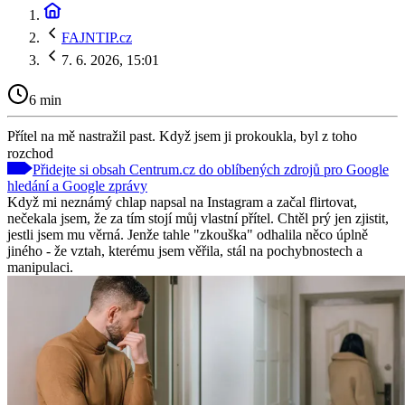
FAJNTIP.cz
7. 6. 2026, 15:01
6 min
Přítel na mě nastražil past. Když jsem ji prokoukla, byl z toho
rozchod
Přidejte si obsah Centrum.cz do oblíbených zdrojů pro Google
hledání a Google zprávy
Když mi neznámý chlap napsal na Instagram a začal flirtovat,
nečekala jsem, že za tím stojí můj vlastní přítel. Chtěl prý jen zjistit,
jestli jsem mu věrná. Jenže tahle "zkouška" odhalila něco úplně
jiného - že vztah, kterému jsem věřila, stál na pochybnostech a
manipulaci.