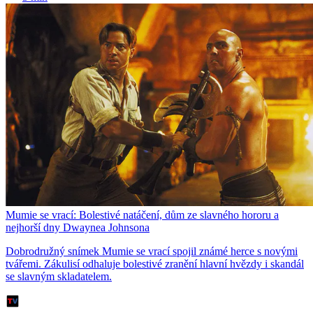
Mumie se vrací: Bolestivé natáčení, dům ze slavného hororu a
nejhorší dny Dwaynea Johnsona
Dobrodružný snímek Mumie se vrací spojil známé herce s novými
tvářemi. Zákulisí odhaluje bolestivé zranění hlavní hvězdy i skandál
se slavným skladatelem.