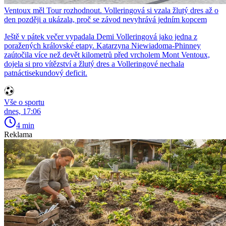
Ventoux měl Tour rozhodnout. Volleringová si vzala žlutý dres až o
den později a ukázala, proč se závod nevyhrává jedním kopcem
Ještě v pátek večer vypadala Demi Volleringová jako jedna z
poražených královské etapy. Katarzyna Niewiadoma-Phinney
zaútočila více než devět kilometrů před vrcholem Mont Ventoux,
dojela si pro vítězství a žlutý dres a Volleringové nechala
patnáctisekundový deficit.
Vše o sportu
dnes, 17:06
4 min
Reklama