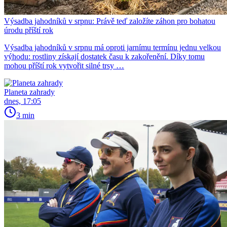
Výsadba jahodníků v srpnu: Právě teď založíte záhon pro bohatou
úrodu příští rok
Výsadba jahodníků v srpnu má oproti jarnímu termínu jednu velkou
výhodu: rostliny získají dostatek času k zakořenění. Díky tomu
mohou příští rok vytvořit silné trsy …
Planeta zahrady
dnes, 17:05
3 min