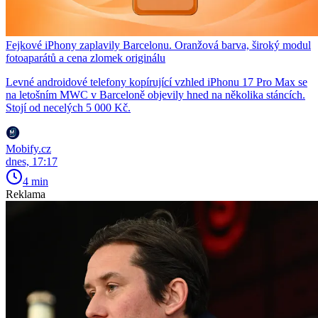
Fejkové iPhony zaplavily Barcelonu. Oranžová barva, široký modul
fotoaparátů a cena zlomek originálu
Levné androidové telefony kopírující vzhled iPhonu 17 Pro Max se
na letošním MWC v Barceloně objevily hned na několika stáncích.
Stojí od necelých 5 000 Kč.
Mobify.cz
dnes, 17:17
4 min
Reklama