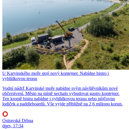
U Karvinského moře stojí nový kontejner. Nabídne bistro i
vyhlídkovou terasu
Vodní nádrž Karvinské moře nabídne svým návštěvníkům nové
občerstvení. Město na místě nechalo vybudovat gastro kontejner.
Ten kromě bistra nabídne i vyhlídkovou terasu nebo půjčovnu
lodiček a paddleboardů. Vše vyjde přibližně na 2,6 milionu korun.
Ostravská Drbna
dnes, 17:34