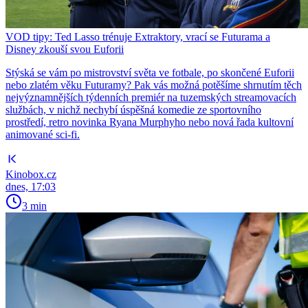
VOD tipy: Ted Lasso trénuje Extraktory, vrací se Futurama a
Disney zkouší svou Euforii
Stýská se vám po mistrovství světa ve fotbale, po skončené Euforii
nebo zlatém věku Futuramy? Pak vás možná potěšíme shrnutím těch
nejvýznamnějších týdenních premiér na tuzemských streamovacích
službách, v nichž nechybí úspěšná komedie ze sportovního
prostředí, retro novinka Ryana Murphyho nebo nová řada kultovní
animované sci-fi.
Kinobox.cz
dnes, 17:03
3 min