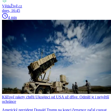
VědaŽivě.cz
dnes, 16:45
4 min
Klíčové rakety chtěli Ukrajinci od USA už dříve. Odmítl je i největší
ochránce
Americký prezident Donald Trump na konci července začal couvat