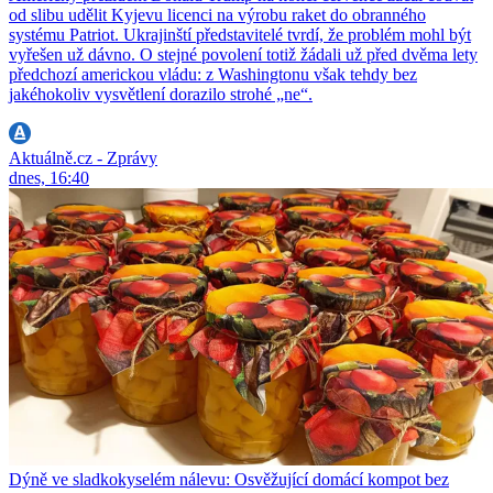
od slibu udělit Kyjevu licenci na výrobu raket do obranného
systému Patriot. Ukrajinští představitelé tvrdí, že problém mohl být
vyřešen už dávno. O stejné povolení totiž žádali už před dvěma lety
předchozí americkou vládu: z Washingtonu však tehdy bez
jakéhokoliv vysvětlení dorazilo strohé „ne“.
Aktuálně.cz - Zprávy
dnes, 16:40
Dýně ve sladkokyselém nálevu: Osvěžující domácí kompot bez