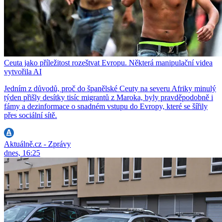
Ceuta jako příležitost rozeštvat Evropu. Některá manipulační videa
vytvořila AI
Jedním z důvodů, proč do španělské Ceuty na severu Afriky minulý
týden přišly desítky tisíc migrantů z Maroka, byly pravděpodobně i
fámy a dezinformace o snadném vstupu do Evropy, které se šířily
přes sociální sítě.
Aktuálně.cz - Zprávy
dnes, 16:25