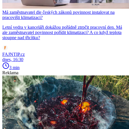
Má zaměstnavatel dle českých zákonů povinnost instalovat na
pracovišti klimatizaci?
Letní vedra v kanceláři dokážou pořádně ztrpčit pracovní den. Má
ale zaměstnavatel povinnost pořídit klimatizaci? A co když teplota
stoupne nad třicítku?
FAJNTIP.cz
dnes, 16:30
3 min
Reklama