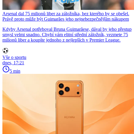
Arsenal dal 75 milionů liber za záložníka, bez kterého by se obešel.
Právě proto může být Guimarães jeho nejnebezpečnějším nákupem
Kdyby Arsenal potřeboval Bruna Guimarãese, dával by jeho přestup
smysl velmi snadno. Chybí vám elitní střední záložník, vezmete 75
milionů liber a koupíte jednoho z nejlepších v Premier League.
Vše o sportu
dnes, 17:21
5 min