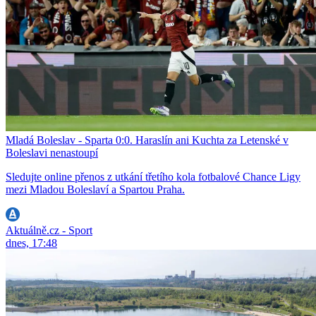
Mladá Boleslav - Sparta 0:0. Haraslín ani Kuchta za Letenské v
Boleslavi nenastoupí
Sledujte online přenos z utkání třetího kola fotbalové Chance Ligy
mezi Mladou Boleslaví a Spartou Praha.
Aktuálně.cz - Sport
dnes, 17:48