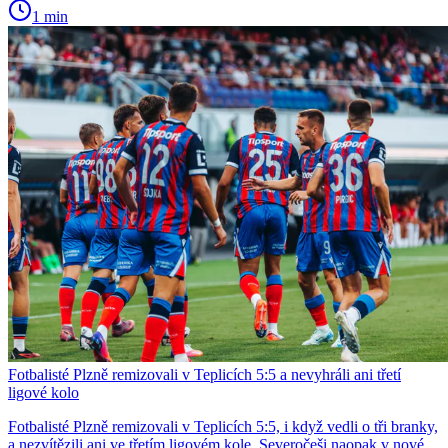
1 min
Fotbalisté Plzně remizovali v Teplicích 5:5 a nevyhráli ani třetí
ligové kolo
Fotbalisté Plzně remizovali v Teplicích 5:5, i když vedli o tři branky,
a nezvítězili ani ve třetím ligovém kole. Severočeši naopak v nové