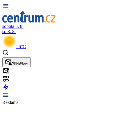
sobota 8. 8.
so 8. 8.
26°C
Přihlášení
Reklama