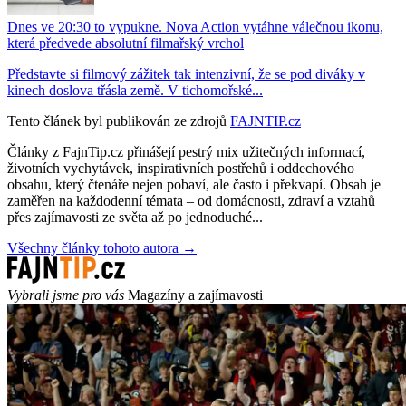
Dnes ve 20:30 to vypukne. Nova Action vytáhne válečnou ikonu,
která předvede absolutní filmařský vrchol
Představte si filmový zážitek tak intenzivní, že se pod diváky v
kinech doslova třásla země. V tichomořské...
Tento článek byl publikován ze zdrojů
FAJNTIP.cz
Články z FajnTip.cz přinášejí pestrý mix užitečných informací,
životních vychytávek, inspirativních postřehů i oddechového
obsahu, který čtenáře nejen pobaví, ale často i překvapí. Obsah je
zaměřen na každodenní témata – od domácnosti, zdraví a vztahů
přes zajímavosti ze světa až po jednoduché...
Všechny články tohoto autora →
Vybrali jsme pro vás
Magazíny a zajímavosti